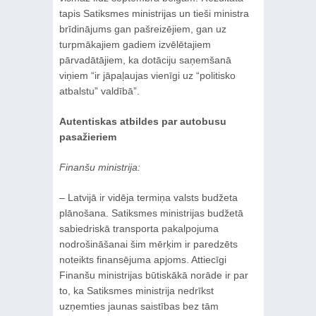
tapis Satiksmes ministrijas un tieši ministra
brīdinājums gan pašreizējiem, gan uz
turpmākajiem gadiem izvēlētajiem
pārvadātājiem, ka dotāciju saņemšanā
viņiem “ir jāpaļaujas vienīgi uz “politisko
atbalstu” valdībā”.
Autentiskas atbildes par autobusu
pasažieriem
Finanšu ministrija:
‒ Latvijā ir vidēja termiņa valsts budžeta
plānošana. Satiksmes ministrijas budžetā
sabiedriskā transporta pakalpojuma
nodrošināšanai šim mērķim ir paredzēts
noteikts finansējuma apjoms. Attiecīgi
Finanšu ministrijas būtiskākā norāde ir par
to, ka Satiksmes ministrija nedrīkst
uzņemties jaunas saistības bez tām