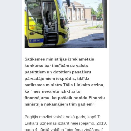
Satiksmes ministrijas izreklamētais
konkurss par tiesībām uz valsts
pasūtītiem un dotētiem pasažieru
pārvadājumiem iesprūdis, tiklīdz
satiksmes ministra Tālis Linkaits atzina,
ka “mēs nevarētu iztikt ar to
finansējumu, ko pašlaik norāda Finanšu
ministrija nākamajiem trim gadiem”.
Pagājis mazliet vairāk nekā gads, kopš T.
Linkaits uzņēmās izdarīt neiespējamo. 2019.
gada 4. jūnijā valdība “pieņēma zināšanai”