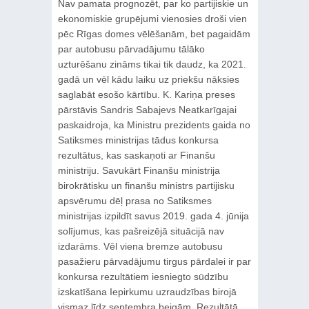
Nav pamata prognozēt, par ko partijiskie un
ekonomiskie grupējumi vienosies droši vien
pēc Rīgas domes vēlēšanām, bet pagaidām
par autobusu pārvadājumu tālāko
uzturēšanu zināms tikai tik daudz, ka 2021.
gadā un vēl kādu laiku uz priekšu nāksies
saglabāt esošo kārtību. K. Kariņa preses
pārstāvis Sandris Sabajevs Neatkarīgajai
paskaidroja, ka Ministru prezidents gaida no
Satiksmes ministrijas tādus konkursa
rezultātus, kas saskaņoti ar Finanšu
ministriju. Savukārt Finanšu ministrija
birokrātisku un finanšu ministrs partijisku
apsvērumu dēļ prasa no Satiksmes
ministrijas izpildīt savus 2019. gada 4. jūnija
solījumus, kas pašreizējā situācijā nav
izdarāms. Vēl viena bremze autobusu
pasažieru pārvadājumu tirgus pārdalei ir par
konkursa rezultātiem iesniegto sūdzību
izskatīšana Iepirkumu uzraudzības birojā
vismaz līdz septembra beigām. Rezultātā