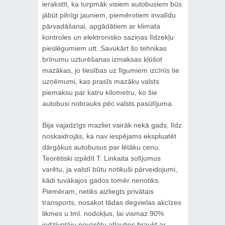
ierakstīt, ka turpmāk visiem autobusiem būs
jābūt pilnīgi jauniem, piemērotiem invalīdu
pārvadāšanai, apgādātiem ar klimata
kontroles un elektronisko saziņas līdzekļu
pieslēgumiem utt. Savukārt šo tehnikas
brīnumu uzturēšanas izmaksas kļūšot
mazākas, jo tiesības uz līgumiem izcīnīs tie
uzņēmumi, kas prasīs mazāku valsts
piemaksu par katru kilometru, ko šie
autobusi nobrauks pēc valsts pasūtījuma.
Bija vajadzīgs mazliet vairāk nekā gads, līdz
noskaidrojās, ka nav iespējams ekspluatēt
dārgākus autobusus par lētāku cenu.
Teorētiski izpildīt T. Linkaita solījumus
varētu, ja valstī būtu notikuši pārveidojumi,
kādi tuvākajos gados tomēr nenotiks.
Piemēram, netiks aizliegts privātais
transports, nosakot tādas degvielas akcīzes
likmes u.tml. nodokļus, lai vismaz 90%
iedzīvotāju nevarētu atļauties braukt ar