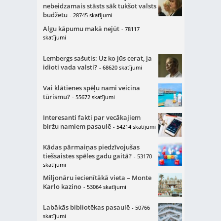
nebeidzamais stāsts sāk tukšot valsts
budžetu
- 28745 skatījumi
Algu kāpumu makā nejūt
- 78117
skatījumi
Lembergs sašutis: Uz ko jūs cerat, ja
idioti vada valsti?
- 68620 skatījumi
Vai klātienes spēļu nami veicina
tūrismu?
- 55672 skatījumi
Interesanti fakti par vecākajiem
biržu namiem pasaulē
- 54214 skatījumi
Kādas pārmaiņas piedzīvojušas
tiešsaistes spēles gadu gaitā?
- 53170
skatījumi
Miljonāru iecienītākā vieta – Monte
Karlo kazino
- 53064 skatījumi
Labākās bibliotēkas pasaulē
- 50766
skatījumi