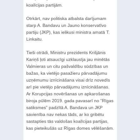
koalīcijas partijām.
Otrkārt, nav politiska atbalsta darījumam
starp A. Bandavu un Jauno konservatīvo
partiju (JKP), kas ielikusi ministra amatā T.
Linkaitu.
Tieši otrādi, Ministru prezidents Krišjānis
Kariņš ļoti atsaucīgi uzklausīja jau minētās
Valmieras un citu pašvaldību sūdzības un
bažas, ka vietējo pasažieru pārvadājumu
uzņēmumu iznīcināšana visai drīz novedīs
arī pie vietējo pārvadājumu iznīcināšanas.
Ar Korupcijas novēršanas un apkarošanas
biroja pūlēm 2019. gada pavasarī no “Rīgas
satiksmes” padzītā A. Bandava un JKP
savienība nav nekas tāds, ar ko gribētu
sastapties tās valdošas koalīcijas partijas,
kas pieteikušās uz Rīgas domes vēlēšanām.