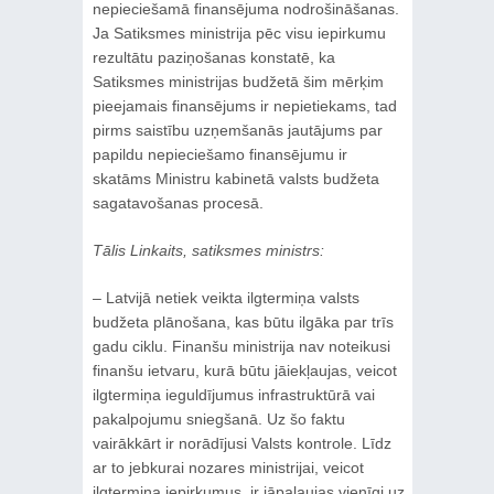
nepieciešamā finansējuma nodrošināšanas.
Ja Satiksmes ministrija pēc visu iepirkumu
rezultātu paziņošanas konstatē, ka
Satiksmes ministrijas budžetā šim mērķim
pieejamais finansējums ir nepietiekams, tad
pirms saistību uzņemšanās jautājums par
papildu nepieciešamo finansējumu ir
skatāms Ministru kabinetā valsts budžeta
sagatavošanas procesā.
Tālis Linkaits, satiksmes ministrs:
‒ Latvijā netiek veikta ilgtermiņa valsts
budžeta plānošana, kas būtu ilgāka par trīs
gadu ciklu. Finanšu ministrija nav noteikusi
finanšu ietvaru, kurā būtu jāiekļaujas, veicot
ilgtermiņa ieguldījumus infrastruktūrā vai
pakalpojumu sniegšanā. Uz šo faktu
vairākkārt ir norādījusi Valsts kontrole. Līdz
ar to jebkurai nozares ministrijai, veicot
ilgtermiņa iepirkumus, ir jāpaļaujas vienīgi uz