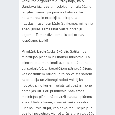
konkursa organizētāja, izrēķināja, ka A.
Bandava bizness ar nodokļu nemaksāšanu
jāizplēš vismaz pa pusi no Latvijas, lai
nesamaksātie nodokļi sasniegtu tādu
naudas masu, par kādu Satiksmes ministrija
apsolījusies samazināt valsts dotāciju
apjomu. Tomēr divu iemeslu dēļ to nav
iespējams izpildīt.
Pirmkārt, birokrātisks šķērslis Satiksmes
ministrijas plānam ir Finanšu ministrija. Tā
ieinteresēta maksimāli uzpūst budžetu kaut
vai sadarbībā ar tagadējiem pārvadātājiem,
kas desmitiem miljonu eiro no valsts saņem
kā dotāciju un zibenīgi atdod valstij kā
nodokļus, no kuriem valsts tūlīt pat izmaksā
dotācijas utt. Ļoti primitīvais Satiksmes
ministrijas plāns, kā novirzīt naudas plūsmu
apkārt Valsts kasei, ir vairāk nekā skaidrs
Finanšu ministrijai, kas neko tādu nepieļaus
bez ļoti nopietnas vienošanās starp valdošās