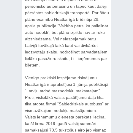
personisko automašīnu un tāpēc kaut daļēji
pārsēstos sabiedriskajā transportā. Par šādu
plānu esamību Neatkarīgā brīdināja 29.
aprīļa publikācijā “Valdība pētīs, kā palielināt
auto nodokli”, bet plānu izpilde nav ar roku
aizsniedzama. Vēl neiespējamāk būtu
Latvijā tuvākajā laikā kaut vai divkāršot
iedzīvotāju skaitu, nodrošinot pārvadātājiem
lielāku pasažieru skaitu, t.i., ieņēmumus par
biļetēm.
Vienīgo praktiski iespējamo risinājumu
Neatkarīgā ir aprakstījusi 1. jūnija publikācijā
“Latviju atdod maznodokļu maksātājam”.
Proti, vislielākā valsts pasūtījumu daļa tika
tika atdota firmai “Sabiedriskais autobuss” ar
vismazākajiem nodokļu maksājumiem.
Valsts ieņēmumu dienesta pārskats liecina,
ka šī firma 2019. gadā valstij summāri
samaksājusi 70,5 tūkstošus eiro jeb vismaz