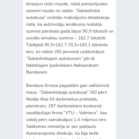
divarpus reižu mazāk, nekā pamanījusies
saņemt naudu no valsts. “Sabiedriskā
autobusa” nodokļu maksājumu detalizācija
rāda, ka iedzīvotāju ienākuma nodokļa
summa pārskata gadā bijusi 90,9 tūkstoši un
sociālo iemaksu summa – 162,7 tūkstoši.
Tādējādi 90,9+162,7-70,5=183,1 tūkstotis
eiro, ko valsts VID personā uzdāvinājusi
“Sabiedriskajam autobusam” jeb tā
faktiskajam īpašniekam Aleksandram
Bandavam.
Bandava firmiņa pagaidām gan salīdzinoši
maza. “Sabiedriskajā autobusā” VID pērn
fiksējis tikai 63 darbiniekus pretstatā,
piemēram, 297 darbiniekiem konkursā
zaudējušajai firmai “VTU – Valmiera”, kas
valstij pērn samaksājusi 1,4 miljonus eiro.
Satiksmes ministrija ar sev pakļauto
Autotransporta direkciju, ka bija tiešā