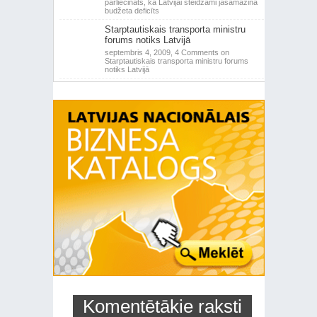
pārliecināts, ka Latvijai steidzami jāsamazina
budžeta deficīts
Starptautiskais transporta ministru
forums notiks Latvijā
septembris 4, 2009,
4 Comments
on
Starptautiskais transporta ministru forums
notiks Latvijā
Komentētākie raksti