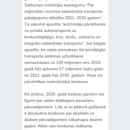
Satiksmes ministrijas iesniegumu “Par
reģionālās nozīmes sabiedriskā transporta
pakalpojumu attīstību 2021.-2030.gadam”.
Tā sākumā apsolīta “iedzīvotāju pārsēšanās
no privātā autotransporta uz
konkurētspējīgu, ērtu, drošu, uzticamu un
integrētu sabiedrisko transportu”, bet beigās
apsolīts, ka valsts piemaksas šīs brīnišķīgās
transporta sistēmas uzturēšanai
samazināsies no 109 miljoniem eiro 2018.
gadā līdz aptuveni 67 miljoniem katru gadu
no 2021. gada līdz 2030. gadam. Visas šīs
pārvērtības nodrošināšot konkurss.
Kā zināms, 2020. gadā beidzas gandrīz visi
līgumi par valsts dotētajiem pasažieru
pārvadājumiem. Līdz ar to jebkurā gadījumā
ir jāizsludina konkurss par tiesībām uz
šādiem pārvadājumiem nākamajos desmit
gados. Atliek vien konkursa nolikumā