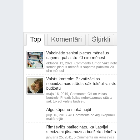
Top
Komentāri
Šķirkļi
Vakcinētie seniori piecus mēnešus
saņems pabalstu 20 eiro mēnesī
oktobris 13, 2021,
Comments Off
on Vakcinētie
seniori piecus mēnešus saņems pabalstu 20
eiro mēnesī
Valsts kontrole: Privatizācijas
nebeidzamais stāsts sāk tukšot valsts
budžetu
maijs 16, 2019,
Comments Off
on Valsts
kontrole: Privatizācijas nebeidzamais stāsts
sāk tukšot valsts budžetu
Algu kāpumu makā nejūt
jūlijs 16, 2013,
48 Comments
on Algu kāpumu
makā nejūt
Rimšēvičs pārliecināts, ka Latvijai
steidzami jāsamazina budžeta deficīts
janvāris 25, 2011,
5 Comments
on Rimšēvičs