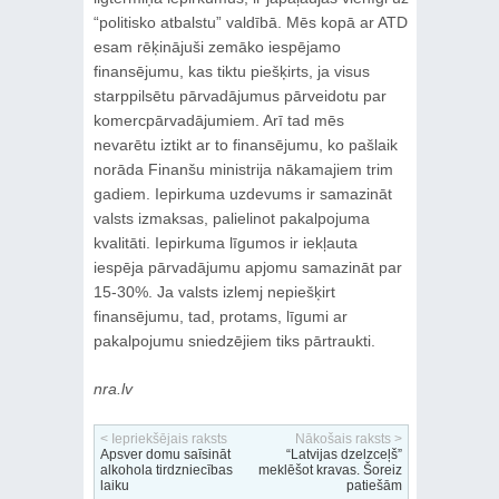
“politisko atbalstu” valdībā. Mēs kopā ar ATD
esam rēķinājuši zemāko iespējamo
finansējumu, kas tiktu piešķirts, ja visus
starppilsētu pārvadājumus pārveidotu par
komercpārvadājumiem. Arī tad mēs
nevarētu iztikt ar to finansējumu, ko pašlaik
norāda Finanšu ministrija nākamajiem trim
gadiem. Iepirkuma uzdevums ir samazināt
valsts izmaksas, palielinot pakalpojuma
kvalitāti. Iepirkuma līgumos ir iekļauta
iespēja pārvadājumu apjomu samazināt par
15-30%. Ja valsts izlemj nepiešķirt
finansējumu, tad, protams, līgumi ar
pakalpojumu sniedzējiem tiks pārtraukti.
nra.lv
< Iepriekšējais raksts
Nākošais raksts >
Apsver domu saīsināt
“Latvijas dzelzceļš”
alkohola tirdzniecības
meklēšot kravas. Šoreiz
laiku
patiešām