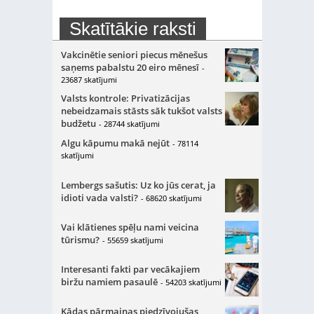
Skatītākie raksti
Vakcinētie seniori piecus mēnešus
saņems pabalstu 20 eiro mēnesī
-
23687 skatījumi
Valsts kontrole: Privatizācijas
nebeidzamais stāsts sāk tukšot valsts
budžetu
- 28744 skatījumi
Algu kāpumu makā nejūt
- 78114
skatījumi
Lembergs sašutis: Uz ko jūs cerat, ja
idioti vada valsti?
- 68620 skatījumi
Vai klātienes spēļu nami veicina
tūrismu?
- 55659 skatījumi
Interesanti fakti par vecākajiem
biržu namiem pasaulē
- 54203 skatījumi
Kādas pārmaiņas piedzīvojušas