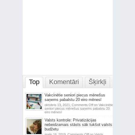
Top
Komentāri
Šķirkļi
Vakcinētie seniori piecus mēnešus
saņems pabalstu 20 eiro mēnesī
oktobris 13, 2021,
Comments Off
on Vakcinētie
seniori piecus mēnešus saņems pabalstu 20
eiro mēnesī
Valsts kontrole: Privatizācijas
nebeidzamais stāsts sāk tukšot valsts
budžetu
maijs 16, 2019,
Comments Off
on Valsts