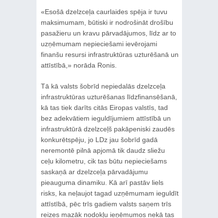
«Esošā dzelzceļa caurlaides spēja ir tuvu
maksimumam, būtiski ir nodrošināt drošību
pasažieru un kravu pārvadājumos, līdz ar to
uzņēmumam nepieciešami ievērojami
finanšu resursi infrastruktūras uzturēšanā un
attīstībā,» norāda Ronis.
Tā kā valsts šobrīd nepiedalās dzelzceļa
infrastruktūras uzturēšanas līdzfinansēšanā,
kā tas tiek darīts citās Eiropas valstīs, tad
bez adekvātiem ieguldījumiem attīstībā un
infrastruktūrā dzelzceļš pakāpeniski zaudēs
konkurētspēju, jo LDz jau šobrīd gadā
neremontē pilnā apjomā tik daudz sliežu
ceļu kilometru, cik tas būtu nepieciešams
saskaņā ar dzelzceļa pārvadājumu
pieauguma dinamiku. Kā arī pastāv liels
risks, ka neļaujot tagad uzņēmumam ieguldīt
attīstībā, pēc trīs gadiem valsts saņem trīs
reizes mazāk nodokļu ieņēmumos nekā tas