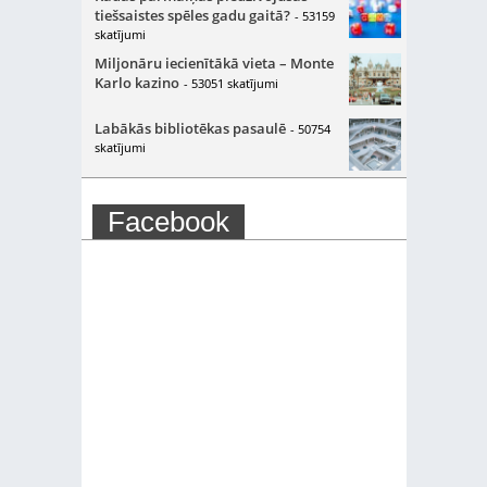
tiešsaistes spēles gadu gaitā?
- 53159
skatījumi
Miljonāru iecienītākā vieta – Monte
Karlo kazino
- 53051 skatījumi
Labākās bibliotēkas pasaulē
- 50754
skatījumi
Facebook