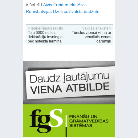
ir šobrīd.
Aivis Freidenfelds
Aivis
Ronis
Latvijas Dzelzceļš
valsts budžets
< Iepriekšējais raksts
Nākošais raksts >
Teju 6000 nulles
Tūristus ziemai vilina ar
deklarāciju iesniegtas
zemākās cenas
pēc noteiktā termiņa
garantiju