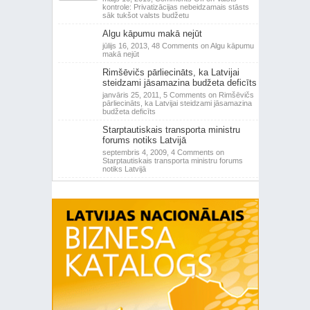
kontrole: Privatizācijas nebeidzamais stāsts
sāk tukšot valsts budžetu
Algu kāpumu makā nejūt
jūlijs 16, 2013,
48 Comments
on Algu kāpumu
makā nejūt
Rimšēvičs pārliecināts, ka Latvijai
steidzami jāsamazina budžeta deficīts
janvāris 25, 2011,
5 Comments
on Rimšēvičs
pārliecināts, ka Latvijai steidzami jāsamazina
budžeta deficīts
Starptautiskais transporta ministru
forums notiks Latvijā
septembris 4, 2009,
4 Comments
on
Starptautiskais transporta ministru forums
notiks Latvijā