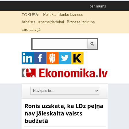
par mums
FOKUSĀ:
Politika
Banku bizness
Atbalsts uzņēmējdarbībai
Biznesa izglītība
Eiro Latvijā
Ronis uzskata, ka LDz peļņa
nav jāieskaita valsts
budžetā