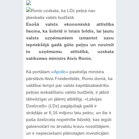
Esošā valsts ekonomiskā attīstība
liecina, ka šobrīd ir īstais brīdis, lai ļautu
valsts uzņēmumiem izmantot savu
iepriekšējā gadā gūto peļņu un novirzīt
to uzņēmumu attīstībā, uzskata
satiksmes ministrs Aivis Ronis.
Kā portālam «
Apollo
» pavēstīja ministra
pārstāvis Aivis Freidenfelds, Ronis domā, ka
valdībai lemjot par valsts kapitālsabiedrību
peļņas ieskaitīšanu valsts budžetā, ir jābūt
tālredzīgai un jālemj atbildīgi. «Latvijas
Dzelzceļš» (LDz) pagājušajā gadā ir
strādājis ar 6,16 miljonu latu peļņu, un šie ir
paša dzelzceļa nopelnītie līdzekļi, kas iegūti
galvenokārt no ārvalstu kravu nosūtītājiem,
un ir nepieciešami plānotajām investīcijām.