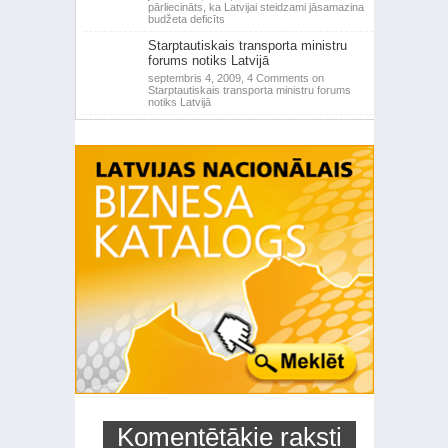
pārliecināts, ka Latvijai steidzami jāsamazina
budžeta deficīts
Starptautiskais transporta ministru
forums notiks Latvijā
septembris 4, 2009,
4 Comments
on
Starptautiskais transporta ministru forums
notiks Latvijā
Komentētākie raksti