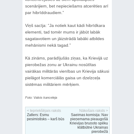
scenārijiem, bet nepieciešams atcerēties arī
par hibrīddraudiem.”
Viņš sacīja: “Ja notiek kaut kādi hibrīdkara
elementi, tad tomēr mums ir jābūt labāk
sagatavotiem un jāizstrādā labāki atbildes
mehānismi nekā tagad.”
Kā zināms, parādījušās ziņas, ka Krievijā uz
pierobežas zonu ar Ukrainu nosūtītas
vairākas militārās vienības un Krievija sākusi
pielāgot komerciālās gaisa un dzelzceļa
sistēmas militāriem mērķiem.
Foto: Valsts kanceleja
< Iepriekšējais raksts
Nākošais raksts >
Zatlers: Esmu
Saeimas komisija: Nav
pesimistisks – karš būs
pieņemama pieaugošā
Krievijas bruņoto spēku
klātbūtne Ukrainas
pierobežā