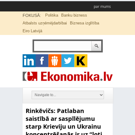
par mums
FOKUSĀ:
Politika
Banku bizness
Atbalsts uzņēmējdarbībai
Biznesa izglītība
Eiro Latvijā
Rinkēvičs: Patlaban
saistībā ar saspīlējumu
starp Krieviju un Ukrainu
koncentrēšanās ir uz “ļoti