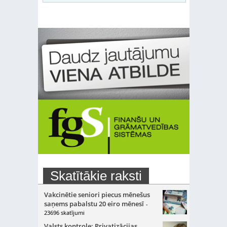
Skatītākie raksti
Vakcinētie seniori piecus mēnešus
saņems pabalstu 20 eiro mēnesī
-
23696 skatījumi
Valsts kontrole: Privatizācijas