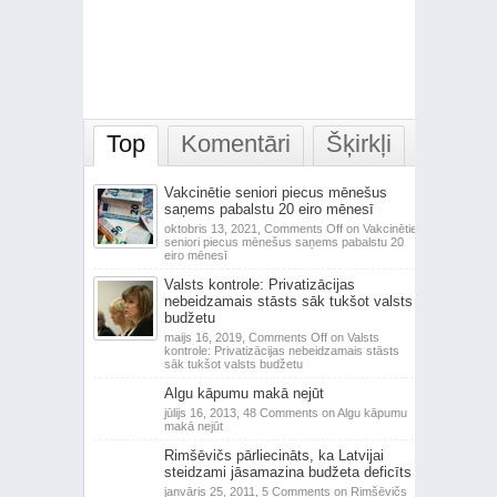
Top
Komentāri
Šķirkļi
Vakcinētie seniori piecus mēnešus
saņems pabalstu 20 eiro mēnesī
oktobris 13, 2021,
Comments Off
on Vakcinētie
seniori piecus mēnešus saņems pabalstu 20
eiro mēnesī
Valsts kontrole: Privatizācijas
nebeidzamais stāsts sāk tukšot valsts
budžetu
maijs 16, 2019,
Comments Off
on Valsts
kontrole: Privatizācijas nebeidzamais stāsts
sāk tukšot valsts budžetu
Algu kāpumu makā nejūt
jūlijs 16, 2013,
48 Comments
on Algu kāpumu
makā nejūt
Rimšēvičs pārliecināts, ka Latvijai
steidzami jāsamazina budžeta deficīts
janvāris 25, 2011,
5 Comments
on Rimšēvičs