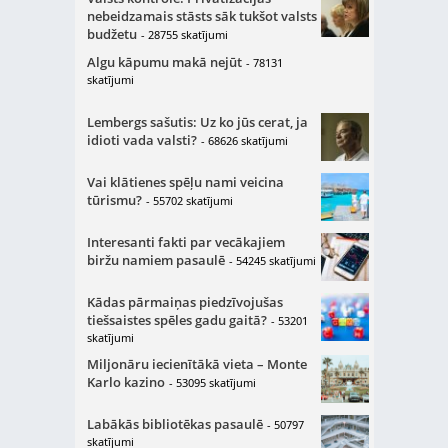
nebeidzamais stāsts sāk tukšot valsts
budžetu
- 28755 skatījumi
Algu kāpumu makā nejūt
- 78131
skatījumi
Lembergs sašutis: Uz ko jūs cerat, ja
idioti vada valsti?
- 68626 skatījumi
Vai klātienes spēļu nami veicina
tūrismu?
- 55702 skatījumi
Interesanti fakti par vecākajiem
biržu namiem pasaulē
- 54245 skatījumi
Kādas pārmaiņas piedzīvojušas
tiešsaistes spēles gadu gaitā?
- 53201
skatījumi
Miljonāru iecienītākā vieta – Monte
Karlo kazino
- 53095 skatījumi
Labākās bibliotēkas pasaulē
- 50797
skatījumi