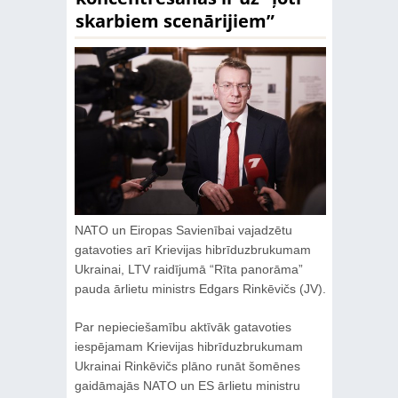
skarbiem scenārijiem”
NATO un Eiropas Savienībai vajadzētu
gatavoties arī Krievijas hibrīduzbrukumam
Ukrainai, LTV raidījumā “Rīta panorāma”
pauda ārlietu ministrs Edgars Rinkēvičs (JV).
Par nepieciešamību aktīvāk gatavoties
iespējamam Krievijas hibrīduzbrukumam
Ukrainai Rinkēvičs plāno runāt šomēnes
gaidāmajās NATO un ES ārlietu ministru