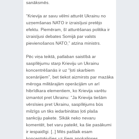
sanāksmēs.
“Krievija ar savu vēlmi atturēt Ukrainu no
uzņemšanas NATO ir izraisījusi pretējo
efektu. Piemēram, šī atturēšanas politika ir
izraisījusi debates Somijā par valsts
pievienošanos NATO,” atzina ministrs.
Pēc viņa teiktā, patlaban saistībā ar
saspīlējumu starp Krieviju un Ukrainu
koncentrēšanās ir uz “ļoti skarbiem
scenārijiem”, bet tiekot aizmirsts par mazāka
mēroga militārajām operācijām un arī
hibrīdkara elementiem, ko Krievija varētu
izmantot pret Ukrainu: “Ja Krievija tiešām
vērsīsies pret Ukrainu, saspīlējums būs
milzīgs un tiks iedarbinātas ļoti plaša
sankciju pakete. Sīkāk neko nevaru
komentēt, bet varu pateikt, ka šie pasākumi
ir iespaidīgi. [..] Mēs pašlaik esam
koncentrējušies uz šiem apokalipses