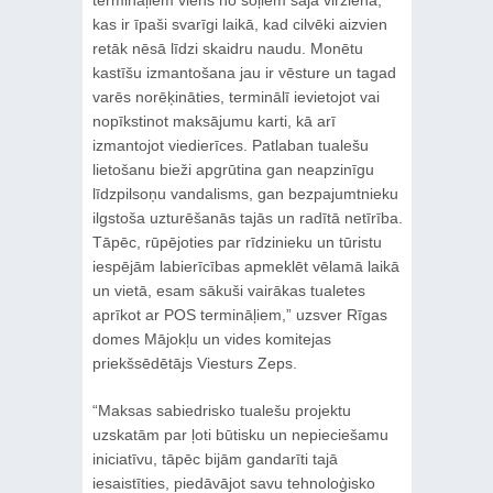
kas ir īpaši svarīgi laikā, kad cilvēki aizvien
retāk nēsā līdzi skaidru naudu. Monētu
kastīšu izmantošana jau ir vēsture un tagad
varēs norēķināties, terminālī ievietojot vai
nopīkstinot maksājumu karti, kā arī
izmantojot viedierīces. Patlaban tualešu
lietošanu bieži apgrūtina gan neapzinīgu
līdzpilsoņu vandalisms, gan bezpajumtnieku
ilgstoša uzturēšanās tajās un radītā netīrība.
Tāpēc, rūpējoties par rīdzinieku un tūristu
iespējām labierīcības apmeklēt vēlamā laikā
un vietā, esam sākuši vairākas tualetes
aprīkot ar POS termināļiem,” uzsver Rīgas
domes Mājokļu un vides komitejas
priekšsēdētājs Viesturs Zeps.
“Maksas sabiedrisko tualešu projektu
uzskatām par ļoti būtisku un nepieciešamu
iniciatīvu, tāpēc bijām gandarīti tajā
iesaistīties, piedāvājot savu tehnoloģisko