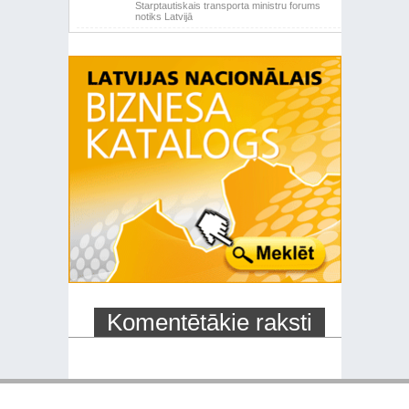
Starptautiskais transporta ministru forums
notiks Latvijā
Komentētākie raksti