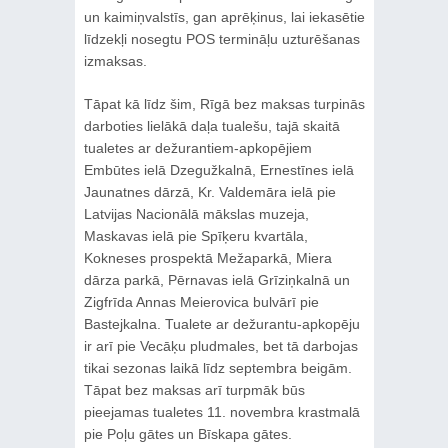
un kaimiņvalstīs, gan aprēķinus, lai iekasētie
līdzekļi nosegtu POS termināļu uzturēšanas
izmaksas.
Tāpat kā līdz šim, Rīgā bez maksas turpinās
darboties lielākā daļa tualešu, tajā skaitā
tualetes ar dežurantiem-apkopējiem
Embūtes ielā Dzegužkalnā, Ernestīnes ielā
Jaunatnes dārzā, Kr. Valdemāra ielā pie
Latvijas Nacionālā mākslas muzeja,
Maskavas ielā pie Spīķeru kvartāla,
Kokneses prospektā Mežaparkā, Miera
dārza parkā, Pērnavas ielā Grīziņkalnā un
Zigfrīda Annas Meierovica bulvārī pie
Bastejkalna. Tualete ar dežurantu-apkopēju
ir arī pie Vecāķu pludmales, bet tā darbojas
tikai sezonas laikā līdz septembra beigām.
Tāpat bez maksas arī turpmāk būs
pieejamas tualetes 11. novembra krastmalā
pie Poļu gātes un Bīskapa gātes.