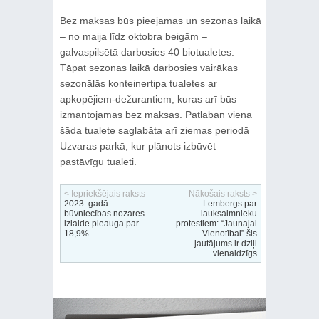
Bez maksas būs pieejamas un sezonas laikā
– no maija līdz oktobra beigām –
galvaspilsētā darbosies 40 biotualetes.
Tāpat sezonas laikā darbosies vairākas
sezonālās konteinertipa tualetes ar
apkopējiem-dežurantiem, kuras arī būs
izmantojamas bez maksas. Patlaban viena
šāda tualete saglabāta arī ziemas periodā
Uzvaras parkā, kur plānots izbūvēt
pastāvīgu tualeti.
< Iepriekšējais raksts
Nākošais raksts >
2023. gadā
Lembergs par
būvniecības nozares
lauksaimnieku
izlaide pieauga par
protestiem: “Jaunajai
18,9%
Vienotībai” šis
jautājums ir dziļi
vienaldzīgs