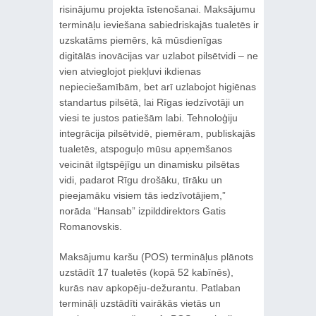
risinājumu projekta īstenošanai. Maksājumu
termināļu ieviešana sabiedriskajās tualetēs ir
uzskatāms piemērs, kā mūsdienīgas
digitālās inovācijas var uzlabot pilsētvidi – ne
vien atvieglojot piekļuvi ikdienas
nepieciešamībām, bet arī uzlabojot higiēnas
standartus pilsētā, lai Rīgas iedzīvotāji un
viesi te justos patiešām labi. Tehnoloģiju
integrācija pilsētvidē, piemēram, publiskajās
tualetēs, atspoguļo mūsu apņemšanos
veicināt ilgtspējīgu un dinamisku pilsētas
vidi, padarot Rīgu drošāku, tīrāku un
pieejamāku visiem tās iedzīvotājiem,”
norāda “Hansab” izpilddirektors Gatis
Romanovskis.
Maksājumu karšu (POS) termināļus plānots
uzstādīt 17 tualetēs (kopā 52 kabīnēs),
kurās nav apkopēju-dežurantu. Patlaban
termināļi uzstādīti vairākās vietās un