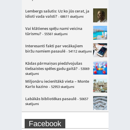
Lembergs sašutis: Uz ko jūs cerat, ja
idioti vada valsti?
- 68611 skatījumi
Vai klātienes spēļu nami veicina
tūrismu?
- 55561 skatījumi
Interesanti fakti par vecākajiem
biržu namiem pasaulē
- 54112 skatījumi
Kādas pārmaiņas piedzīvojušas
tiešsaistes spēles gadu gaitā?
- 53069
skatījumi
Miljonāru iecienītākā vieta – Monte
Karlo kazino
- 52953 skatījumi
Labākās bibliotēkas pasaulē
- 50657
skatījumi
Facebook