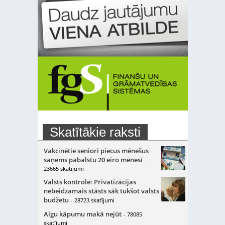
Skatītākie raksti
Vakcinētie seniori piecus mēnešus
saņems pabalstu 20 eiro mēnesī
-
23665 skatījumi
Valsts kontrole: Privatizācijas
nebeidzamais stāsts sāk tukšot valsts
budžetu
- 28723 skatījumi
Algu kāpumu makā nejūt
- 78085
skatījumi