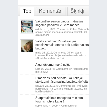
Top
Komentāri
Šķirkļi
Vakcinētie seniori piecus mēnešus
saņems pabalstu 20 eiro mēnesī
oktobris 13, 2021,
Comments Off
on Vakcinētie
seniori piecus mēnešus saņems pabalstu 20
eiro mēnesī
Valsts kontrole: Privatizācijas
nebeidzamais stāsts sāk tukšot valsts
budžetu
maijs 16, 2019,
Comments Off
on Valsts
kontrole: Privatizācijas nebeidzamais stāsts
sāk tukšot valsts budžetu
Algu kāpumu makā nejūt
jūlijs 16, 2013,
48 Comments
on Algu kāpumu
makā nejūt
Rimšēvičs pārliecināts, ka Latvijai
steidzami jāsamazina budžeta deficīts
janvāris 25, 2011,
5 Comments
on Rimšēvičs
pārliecināts, ka Latvijai steidzami jāsamazina
budžeta deficīts
Starptautiskais transporta ministru
forums notiks Latvijā
septembris 4, 2009,
4 Comments
on