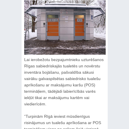
Lai ierobežotu bezpajumtnieku uzturēšanos
Rīgas sabiedriskajās tualetēs un novērstu
inventāra bojāšanu, pašvaldība sākusi
vairāku galvaspilsētas sabiedrisko tualešu
aprīkošanu ar maksājumu karšu (POS)
termināļiem, tādējādi labierīcībās varēs
iekļūt tikai ar maksājumu kartēm vai
viedierīcēm.
“Turpinām Rīgā ieviest mūsdienīgus
risinājumus un tualešu aprīkošana ar POS
termināļiem viens no soļiem šajā virzienā,