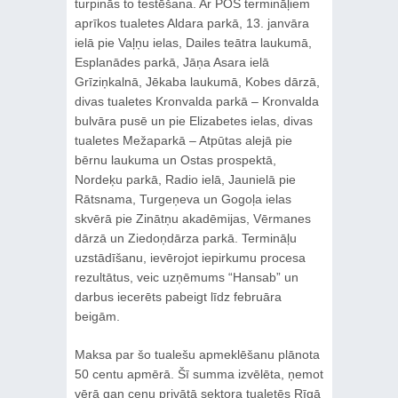
turpinās to testēšana. Ar POS termināļiem
aprīkos tualetes Aldara parkā, 13. janvāra
ielā pie Vaļņu ielas, Dailes teātra laukumā,
Esplanādes parkā, Jāņa Asara ielā
Grīziņkalnā, Jēkaba laukumā, Kobes dārzā,
divas tualetes Kronvalda parkā – Kronvalda
bulvāra pusē un pie Elizabetes ielas, divas
tualetes Mežaparkā – Atpūtas alejā pie
bērnu laukuma un Ostas prospektā,
Nordeķu parkā, Radio ielā, Jaunielā pie
Rātsnama, Turgeņeva un Gogoļa ielas
skvērā pie Zinātņu akadēmijas, Vērmanes
dārzā un Ziedoņdārza parkā. Termināļu
uzstādīšanu, ievērojot iepirkumu procesa
rezultātus, veic uzņēmums “Hansab” un
darbus iecerēts pabeigt līdz februāra
beigām.
Maksa par šo tualešu apmeklēšanu plānota
50 centu apmērā. Šī summa izvēlēta, ņemot
vērā gan cenu privātā sektora tualetēs Rīgā