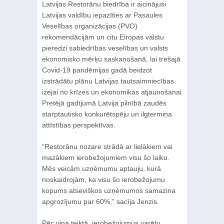
Latvijas Restorānu biedrība ir aicinājusi
Latvijas valdību iepazīties ar Pasaules
Veselības organizācijas (PVO)
rekomendācijām un citu Eiropas valstu
pieredzi sabiedrības veselības un valsts
ekonomisko mērķu saskaņošanā, lai trešajā
Covid-19 pandēmijas gadā beidzot
izstrādātu plānu Latvijas tautsaimniecības
izejai no krīzes un ekonomikas atjaunošanai.
Pretējā gadījumā Latvija pilnībā zaudēs
starptautisko konkurētspēju un ilgtermiņa
attīstības perspektīvas.
“Restorānu nozare strādā ar lielākiem vai
mazākiem ierobežojumiem visu šo laiku.
Mēs veicām uzņēmumu aptauju, kurā
noskaidrojām, ka visu šo ierobežojumu
kopums atsevišķos uzņēmumos samazina
apgrozījumu par 60%,” sacīja Jenzis.
Pēc viņa teiktā, ierobežojumus varētu