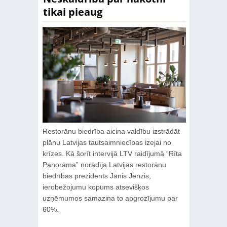
tikai pieaug
Restorānu biedrība aicina valdību izstrādāt
plānu Latvijas tautsaimniecības izejai no
krīzes. Kā šorīt intervijā LTV raidījumā “Rīta
Panorāma” norādīja Latvijas restorānu
biedrības prezidents Jānis Jenzis,
ierobežojumu kopums atsevišķos
uzņēmumos samazina to apgrozījumu par
60%.