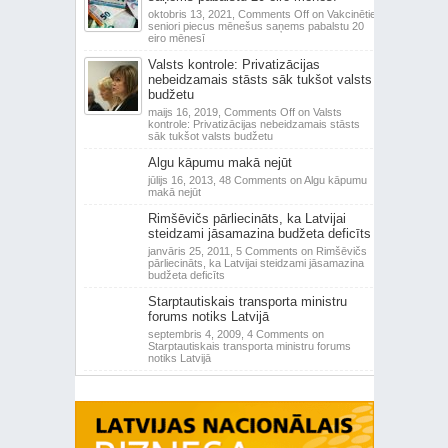
oktobris 13, 2021,
Comments Off
on Vakcinētie
seniori piecus mēnešus saņems pabalstu 20
eiro mēnesī
Valsts kontrole: Privatizācijas
nebeidzamais stāsts sāk tukšot valsts
budžetu
maijs 16, 2019,
Comments Off
on Valsts
kontrole: Privatizācijas nebeidzamais stāsts
sāk tukšot valsts budžetu
Algu kāpumu makā nejūt
jūlijs 16, 2013,
48 Comments
on Algu kāpumu
makā nejūt
Rimšēvičs pārliecināts, ka Latvijai
steidzami jāsamazina budžeta deficīts
janvāris 25, 2011,
5 Comments
on Rimšēvičs
pārliecināts, ka Latvijai steidzami jāsamazina
budžeta deficīts
Starptautiskais transporta ministru
forums notiks Latvijā
septembris 4, 2009,
4 Comments
on
Starptautiskais transporta ministru forums
notiks Latvijā