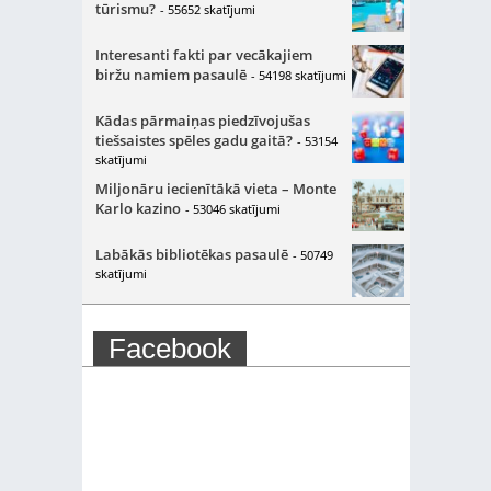
tūrismu?
- 55652 skatījumi
Interesanti fakti par vecākajiem
biržu namiem pasaulē
- 54198 skatījumi
Kādas pārmaiņas piedzīvojušas
tiešsaistes spēles gadu gaitā?
- 53154
skatījumi
Miljonāru iecienītākā vieta – Monte
Karlo kazino
- 53046 skatījumi
Labākās bibliotēkas pasaulē
- 50749
skatījumi
Facebook