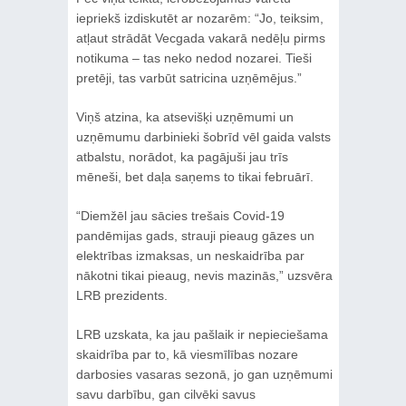
iepriekš izdiskutēt ar nozarēm: “Jo, teiksim,
atļaut strādāt Vecgada vakarā nedēļu pirms
notikuma – tas neko nedod nozarei. Tieši
pretēji, tas varbūt satricina uzņēmējus.”
Viņš atzina, ka atsevišķi uzņēmumi un
uzņēmumu darbinieki šobrīd vēl gaida valsts
atbalstu, norādot, ka pagājuši jau trīs
mēneši, bet daļa saņems to tikai februārī.
“Diemžēl jau sācies trešais Covid-19
pandēmijas gads, strauji pieaug gāzes un
elektrības izmaksas, un neskaidrība par
nākotni tikai pieaug, nevis mazinās,” uzsvēra
LRB prezidents.
LRB uzskata, ka jau pašlaik ir nepieciešama
skaidrība par to, kā viesmīlības nozare
darbosies vasaras sezonā, jo gan uzņēmumi
savu darbību, gan cilvēki savus