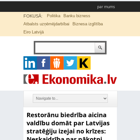
par mums
FOKUSĀ:
Politika
Banku bizness
Atbalsts uzņēmējdarbībai
Biznesa izglītība
Eiro Latvijā
Restorānu biedrība aicina
valdību domāt par Latvijas
stratēģiju izejai no krīzes:
Neskaidrība par nākotni