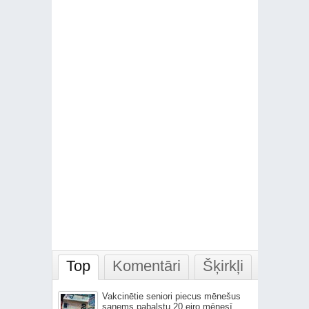
Top
Komentāri
Šķirkļi
Vakcinētie seniori piecus mēnešus
saņems pabalstu 20 eiro mēnesī