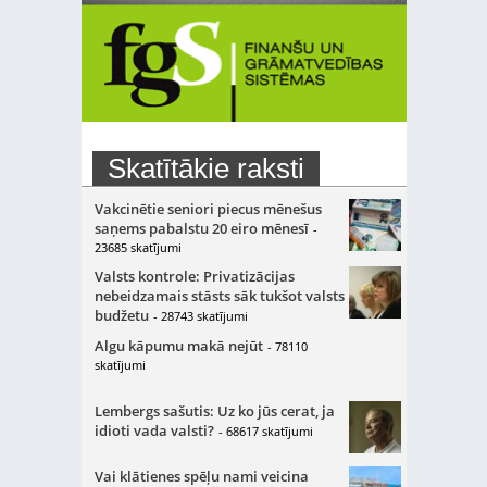
Skatītākie raksti
Vakcinētie seniori piecus mēnešus
saņems pabalstu 20 eiro mēnesī
-
23685 skatījumi
Valsts kontrole: Privatizācijas
nebeidzamais stāsts sāk tukšot valsts
budžetu
- 28743 skatījumi
Algu kāpumu makā nejūt
- 78110
skatījumi
Lembergs sašutis: Uz ko jūs cerat, ja
idioti vada valsti?
- 68617 skatījumi
Vai klātienes spēļu nami veicina