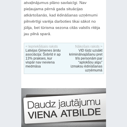
atvaļinājumus plāno savlaicīgi. Nav
pieļaujama pērnā gada situācijas
atkārtošanās, kad ēdināšanas uzņēmumi
pilnvērtīgi varēja darboties tikai sākot no
jūlija, bet tūrisma sezona citās valstīs ritēja
jau pilnā sparā.
< Iepriekšējais raksts
Nākošais raksts >
Latvijas Ģimenes ārstu
VID lūdz uzsākt
asociācija: Šobrīd ir ap
kriminālvajāšanu pret
13% prakses, kur
trīs personām par
vispār nav neviena
“aplokšņu algu”
medmāsa
izmaksu ēdināšanas
uzņēmumā