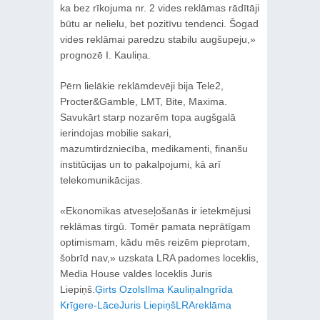
ka bez rīkojuma nr. 2 vides reklāmas rādītāji
būtu ar nelielu, bet pozitīvu tendenci. Šogad
vides reklāmai paredzu stabilu augšupeju,»
prognozē I. Kauliņa.
Pērn lielākie reklāmdevēji bija Tele2,
Procter&Gamble, LMT, Bite, Maxima.
Savukārt starp nozarēm topa augšgalā
ierindojas mobilie sakari,
mazumtirdzniecība, medikamenti, finanšu
institūcijas un to pakalpojumi, kā arī
telekomunikācijas.
«Ekonomikas atveseļošanās ir ietekmējusi
reklāmas tirgū. Tomēr pamata neprātīgam
optimismam, kādu mēs reizēm pieprotam,
šobrīd nav,» uzskata LRA padomes loceklis,
Media House valdes loceklis Juris
Liepiņš.
Ģirts Ozols
Ilma Kauliņa
Ingrīda
Krīgere-Lāce
Juris Liepiņš
LRA
reklāma