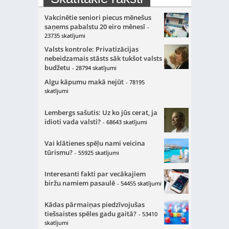
Vakcinētie seniori piecus mēnešus
saņems pabalstu 20 eiro mēnesī
-
23735 skatījumi
Valsts kontrole: Privatizācijas
nebeidzamais stāsts sāk tukšot valsts
budžetu
- 28794 skatījumi
Algu kāpumu makā nejūt
- 78195
skatījumi
Lembergs sašutis: Uz ko jūs cerat, ja
idioti vada valsti?
- 68643 skatījumi
Vai klātienes spēļu nami veicina
tūrismu?
- 55925 skatījumi
Interesanti fakti par vecākajiem
biržu namiem pasaulē
- 54455 skatījumi
Kādas pārmaiņas piedzīvojušas
tiešsaistes spēles gadu gaitā?
- 53410
skatījumi