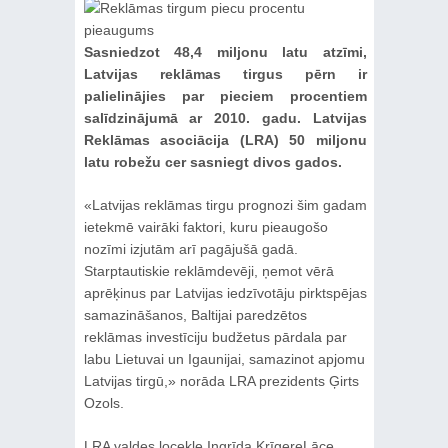
Sasniedzot 48,4 miljonu latu atzīmi,
Latvijas reklāmas tirgus pērn ir
palielinājies par pieciem procentiem
salīdzinājumā ar 2010. gadu. Latvijas
Reklāmas asociācija (LRA) 50 miljonu
latu robežu cer sasniegt divos gados.
«Latvijas reklāmas tirgu prognozi šim gadam
ietekmē vairāki faktori, kuru pieaugošo
nozīmi izjutām arī pagājušā gadā.
Starptautiskie reklāmdevēji, ņemot vērā
aprēķinus par Latvijas iedzīvotāju pirktspējas
samazināšanos, Baltijai paredzētos
reklāmas investīciju budžetus pārdala par
labu Lietuvai un Igaunijai, samazinot apjomu
Latvijas tirgū,» norāda LRA prezidents Ģirts
Ozols.
LRA valdes locekle Ingrīda KrīgereLāce