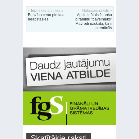
< Iepriekšējais raksts
Nākošais raksts >
Benzīna cena pie lata
Apcietinātais finanšu
neapstāsies
piramīdu "pavēlnieks"
Mavrodi uzskata, ka ir
piemānīts
Skatītākie raksti