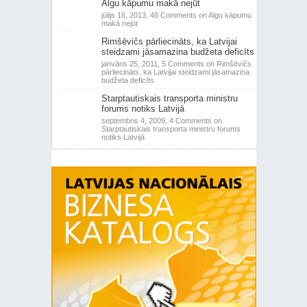
Algu kāpumu makā nejūt
jūlijs 16, 2013,
48 Comments
on Algu kāpumu
makā nejūt
Rimšēvičs pārliecināts, ka Latvijai
steidzami jāsamazina budžeta deficīts
janvāris 25, 2011,
5 Comments
on Rimšēvičs
pārliecināts, ka Latvijai steidzami jāsamazina
budžeta deficīts
Starptautiskais transporta ministru
forums notiks Latvijā
septembris 4, 2009,
4 Comments
on
Starptautiskais transporta ministru forums
notiks Latvijā