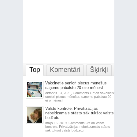
Top
Komentāri
Šķirkļi
Vakcinētie seniori piecus mēnešus
saņems pabalstu 20 eiro mēnesī
oktobris 13, 2021,
Comments Off
on Vakcinētie
seniori piecus mēnešus saņems pabalstu 20
eiro mēnesī
Valsts kontrole: Privatizācijas
nebeidzamais stāsts sāk tukšot valsts
budžetu
maijs 16, 2019,
Comments Off
on Valsts
kontrole: Privatizācijas nebeidzamais stāsts
sāk tukšot valsts budžetu