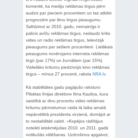
komentē, ka mediju reklāmas tirgus pērn
audzis par pieciem procentiem un tas atbilst
prognozēm par lēnu tirgus pieaugumu.
Salīdzinot ar 2010. gadu, nemainīgs ir
palicis avīžu reklāmas tirgus, nedaudz kritis
vides un radio reklāmas tirgus, televīzijā
pieaugums par sešiem procentiem. Lielākais
pieaugums novērojams interneta reklāmas
tirgū (par 17%) un žurnāliem (par 15%).
Vislielāko kritumu piedzīvojis kino reklāmas
tirgus – mīnus 27 procenti, raksta
NRA.lv
.
Kā stabilitātes gadu pagājušo raksturo
Pilsētas līnijas direktore Ilma Kauliņa, kura
saistībā ar divu procentu vides reklāmas
kritumu pārmetumus raida tā laika amatā
nepārvēlētā prezidenta virzienā, domājot ar
to nestabilitāti valstī. «Kopējos rādītājus
noteikti ietekmējušas 2010. un 2011. gadā
notikušās vēlēšanas. Uzdrošinos apgalvot,