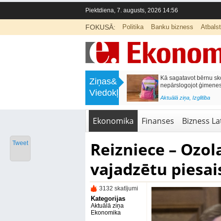
Piektdiena, 7. augusts, 2026 14:56
FOKUSĀ:
Politika
Banku bizness
Atbals
>
Labklājības ministrija rosina reformēt
Kā sagatavot bērnu sko
Ziņas&
un būtiski uzlabot vecāku pabalstu
nepārslogojot ģimene
Viedokļi
<
Aktuālā ziņa
,
Ekonomika
Aktuālā ziņa
,
Izglītība
Ekonomika
Finanses
Bizness Lat
Reizniece – Ozol
Tweet
vajadzētu piesais
3132 skatījumi
Kategorijas
Aktuālā ziņa
Ekonomika