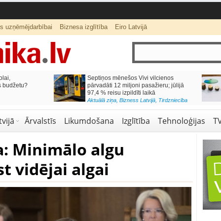
ts uzņēmējdarbībai
Biznesa izglītība
Eiro Latvijā
lai,
Septiņos mēnešos Vivi vilcienos
s budžetu?
pārvadāti 12 miljoni pasažieru; jūlijā
97,4 % reisu izpildīti laikā
Aktuālā ziņa
,
Bizness Latvijā
,
Tirdzniecība
vijā
Ārvalstīs
Likumdošana
Izglītība
Tehnoloģijas
T
a: Minimālo algu
t vidējai algai