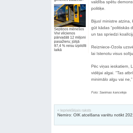
valdība spētu demonstr
politiķe.
Bijusī ministre atzina, 
gūt kādas “politiskās 
Septiņos mēnešos
Vivi vilcienos
un tas spriedzi koalīcij
pārvadāti 12 miljoni
pasažieru; jūlijā
97,4 % reisu izpildīti
Reizniece-Ozola uzsvēr
laikā
lai īstenotu visus solī
Pēc viņas ieskatiem, L
vidējai algai. “Tas at
minimālo algu vai ne,”
Foto: Saeimas kanceleja
< Iepriekšējais raksts
Nemiro: OIK atcelšana varētu notikt 202