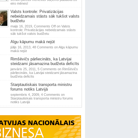
eiro mēnesī
Valsts kontrole: Privatizācijas
nebeidzamais stāsts sāk tukšot valsts
budžetu
maijs 16, 2019,
Comments Off
on Valsts
kontrole: Privatizācijas nebeidzamais stāsts
sāk tukšot valsts budžetu
Algu kāpumu makā nejūt
jūlijs 16, 2013,
48 Comments
on Algu kāpumu
makā nejūt
Rimšēvičs pārliecināts, ka Latvijai
steidzami jāsamazina budžeta deficīts
janvāris 25, 2011,
5 Comments
on Rimšēvičs
pārliecināts, ka Latvijai steidzami jāsamazina
budžeta deficīts
Starptautiskais transporta ministru
forums notiks Latvijā
septembris 4, 2009,
4 Comments
on
Starptautiskais transporta ministru forums
notiks Latvijā