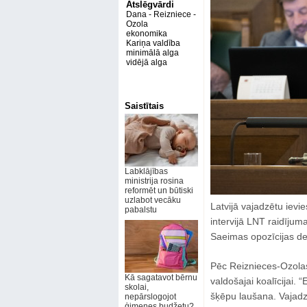
Atslēgvārdi
Dana - Reizniece -
Ozola
ekonomika
Kariņa valdība
minimālā alga
vidējā alga
Saistītais
Labklājības
ministrija rosina
reformēt un būtiski
uzlabot vecāku
Latvijā vajadzētu ievie
pabalstu
intervijā LNT raidījum
Saeimas opozīcijas d
Pēc Reiznieces-Ozolas
Kā sagatavot bērnu
valdošajai koalīcijai.
skolai,
šķēpu laušana. Vajadzīb
nepārslogojot
ģimenes budžetu?