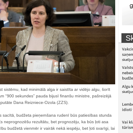
Sk
Vakci
saņem
skatīju
Valsts
nebeid
budže
Algu 
st sistēmu, kad minimālā alga ir saistīta ar vidējo algu, šorīt
skatīju
am “900 sekundes” pauda bijusī finanšu ministre, pašreizējā
eputāte Dana Reizniece-Ozola (ZZS).
Lember
idioti
 sacītā, budžeta pieņemšana rudenī būs patiesības stunda
 “Es neprognozēšu rezultātu, bet prognozēju, ka būs ļoti asa
Vai kl
tūris
u budžetā vienmēr ir vairāk nekā iespēju, bet ļoti svarīgi, lai