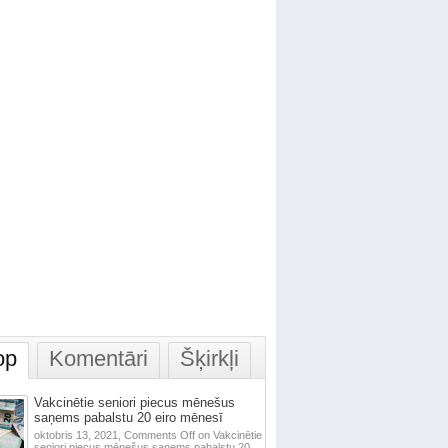
op
Komentāri
Šķirkļi
Vakcinētie seniori piecus mēnešus
saņems pabalstu 20 eiro mēnesī
oktobris 13, 2021,
Comments Off
on Vakcinētie
seniori piecus mēnešus saņems pabalstu 20