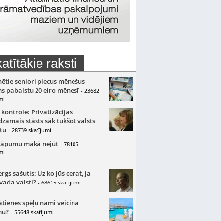
atītākie raksti
nētie seniori piecus mēnešus
s pabalstu 20 eiro mēnesī
- 23682
mi
 kontrole: Privatizācijas
zamais stāsts sāk tukšot valsts
tu
- 28739 skatījumi
kāpumu makā nejūt
- 78105
mi
gs sašutis: Uz ko jūs cerat, ja
 vada valsti?
- 68615 skatījumi
ātienes spēļu nami veicina
mu?
- 55648 skatījumi