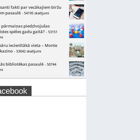
santi fakti par vecākajiem biržu
m pasaulē
- 54195 skatījumi
 pārmaiņas piedzīvojušas
istes spēles gadu gaitā?
- 53151
mi
nāru iecienītākā vieta – Monte
 kazino
- 53042 skatījumi
ās bibliotēkas pasaulē
- 50744
mi
acebook