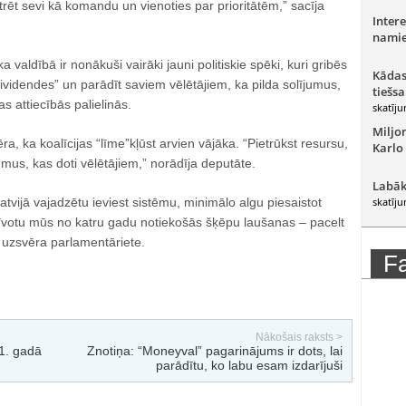
ēt sevi kā komandu un vienoties par prioritātēm,” sacīja
Intere
namie
ka valdībā ir nonākuši vairāki jauni politiskie spēki, kuri gribēs
Kādas
dividendes” un parādīt saviem vēlētājiem, ka pilda solījumus,
tiešsa
as attiecībās palielinās.
skatīju
Miljo
a, ka koalīcijas “līme”kļūst arvien vājāka. “Pietrūkst resursu,
Karlo
jumus, kas doti vēlētājiem,” norādīja deputāte.
Labāk
atvijā vajadzētu ieviest sistēmu, minimālo algu piesaistot
skatīju
brīvotu mūs no katru gadu notiekošās šķēpu laušanas – pacelt
 uzsvēra parlamentāriete.
F
Nākošais raksts >
1. gadā
Znotiņa: “Moneyval” pagarinājums ir dots, lai
parādītu, ko labu esam izdarījuši