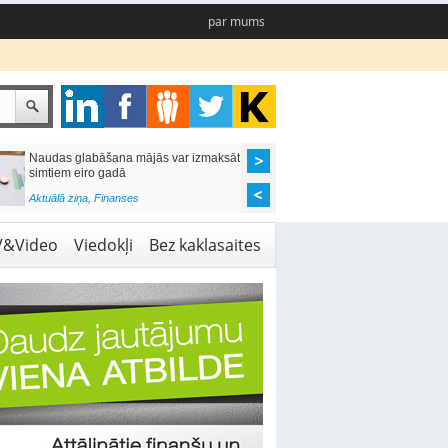
par mums
Naudas glabāšana mājās var izmaksāt
Katrs desmitais mājok
simtiem eiro gadā
pieteikums tiek noraid
kredītvēstures dēļ
Aktuālā ziņa
,
Finanses
Aktuālā ziņa
,
Finanses
V&Video
Viedokļi
Bez kaklasaites