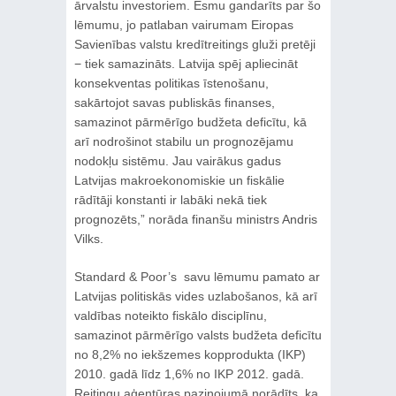
ārvalstu investoriem. Esmu gandarīts par šo
lēmumu, jo patlaban vairumam Eiropas
Savienības valstu kredītreitings gluži pretēji
− tiek samazināts. Latvija spēj apliecināt
konsekventas politikas īstenošanu,
sakārtojot savas publiskās finanses,
samazinot pārmērīgo budžeta deficītu, kā
arī nodrošinot stabilu un prognozējamu
nodokļu sistēmu. Jau vairākus gadus
Latvijas makroekonomiskie un fiskālie
rādītāji konstanti ir labāki nekā tiek
prognozēts,” norāda finanšu ministrs Andris
Vilks.
Standard & Poor’s savu lēmumu pamato ar
Latvijas politiskās vides uzlabošanos, kā arī
valdības noteikto fiskālo disciplīnu,
samazinot pārmērīgo valsts budžeta deficītu
no 8,2% no iekšzemes kopprodukta (IKP)
2010. gadā līdz 1,6% no IKP 2012. gadā.
Reitingu aģentūras paziņojumā norādīts, ka