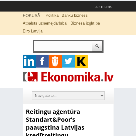
par mums
FOKUSĀ:
Politika
Banku bizness
Atbalsts uzņēmējdarbībai
Biznesa izglītība
Eiro Latvijā
Reitingu aģentūra
Standart&Poor’s
paaugstina Latvijas
kredītreitingu