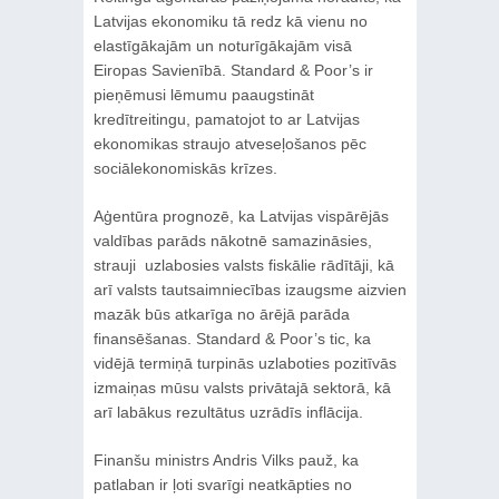
Latvijas ekonomiku tā redz kā vienu no
elastīgākajām un noturīgākajām visā
Eiropas Savienībā. Standard & Poor’s ir
pieņēmusi lēmumu paaugstināt
kredītreitingu, pamatojot to ar Latvijas
ekonomikas straujo atveseļošanos pēc
sociālekonomiskās krīzes.
Aģentūra prognozē, ka Latvijas vispārējās
valdības parāds nākotnē samazināsies,
strauji uzlabosies valsts fiskālie rādītāji, kā
arī valsts tautsaimniecības izaugsme aizvien
mazāk būs atkarīga no ārējā parāda
finansēšanas. Standard & Poor’s tic, ka
vidējā termiņā turpinās uzlaboties pozitīvās
izmaiņas mūsu valsts privātajā sektorā, kā
arī labākus rezultātus uzrādīs inflācija.
Finanšu ministrs Andris Vilks pauž, ka
patlaban ir ļoti svarīgi neatkāpties no