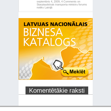
septembris 4, 2009,
4 Comments
on
Starptautiskais transporta ministru forums
notiks Latvijā
Komentētākie raksti