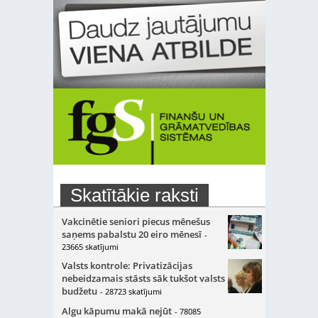
Skatītākie raksti
Vakcinētie seniori piecus mēnešus
saņems pabalstu 20 eiro mēnesī
-
23665 skatījumi
Valsts kontrole: Privatizācijas
nebeidzamais stāsts sāk tukšot valsts
budžetu
- 28723 skatījumi
Algu kāpumu makā nejūt
- 78085