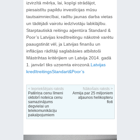
izvirzītā mērķa, lai, kopīgi strādājot,
piesaistītu papildu investīcijas mūsu
tautsaimniecībai, radītu jaunas darba vietas
un tādējādi vairotu iedzīvotāju labklājību.
Starptautiskā reitingu aģentūra Standard &
Poor’s Latvijas kredītreitingu nākotnē varētu
paaugstināt vēl, ja Latvijas finanšu un
inflācijas rādītāji saglabāsies atbilstoši
Māstrihtas kritērijiem un Latvija 2014. gadā
1. janvārī tiks uzņemta eirozonā.
Latvijas
kredītreitings
Standart&Poor’s
< Iepriekšējais raksts
Nākošais raksts >
Patēriņa cenu līmeni
Armija par 25 miljoniem
oktobrī noteica cenu
atjaunos helikopteru
samazinājums
floti
degvielai un
telekomunikāciju
pakalpojumiem