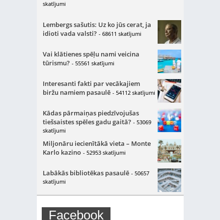
skatījumi
Lembergs sašutis: Uz ko jūs cerat, ja
idioti vada valsti?
- 68611 skatījumi
Vai klātienes spēļu nami veicina
tūrismu?
- 55561 skatījumi
Interesanti fakti par vecākajiem
biržu namiem pasaulē
- 54112 skatījumi
Kādas pārmaiņas piedzīvojušas
tiešsaistes spēles gadu gaitā?
- 53069
skatījumi
Miljonāru iecienītākā vieta – Monte
Karlo kazino
- 52953 skatījumi
Labākās bibliotēkas pasaulē
- 50657
skatījumi
Facebook