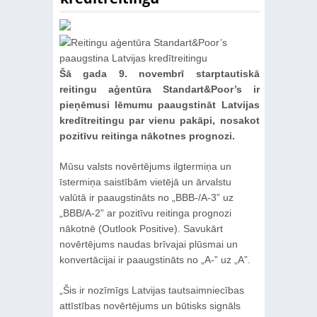
Šā gada 9. novembrī starptautiskā
reitingu aģentūra Standart&Poor’s ir
pieņēmusi lēmumu paaugstināt Latvijas
kredītreitingu par vienu pakāpi, nosakot
pozitīvu reitinga nākotnes prognozi.
Mūsu valsts novērtējums ilgtermiņa un
īstermiņa saistībām vietējā un ārvalstu
valūtā ir paaugstināts no „BBB-/A-3” uz
„BBB/A-2” ar pozitīvu reitinga prognozi
nākotnē (Outlook Positive). Savukārt
novērtējums naudas brīvajai plūsmai un
konvertācijai ir paaugstināts no „A-” uz „A”.
„Šis ir nozīmīgs Latvijas tautsaimniecības
attīstības novērtējums un būtisks signāls