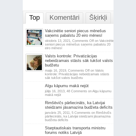
Top
Komentāri
Šķirkļi
Vakcinētie seniori piecus mēnešus
saņems pabalstu 20 eiro mēnesī
oktobris 13, 2021,
Comments Off
on Vakcinētie
seniori piecus mēnešus saņems pabalstu 20
eiro mēnesī
Valsts kontrole: Privatizācijas
nebeidzamais stāsts sāk tukšot valsts
budžetu
maijs 16, 2019,
Comments Off
on Valsts
kontrole: Privatizācijas nebeidzamais stāsts
sāk tukšot valsts budžetu
Algu kāpumu makā nejūt
jūlijs 16, 2013,
48 Comments
on Algu kāpumu
makā nejūt
Rimšēvičs pārliecināts, ka Latvijai
steidzami jāsamazina budžeta deficīts
janvāris 25, 2011,
5 Comments
on Rimšēvičs
pārliecināts, ka Latvijai steidzami jāsamazina
budžeta deficīts
Starptautiskais transporta ministru
forums notiks Latvijā