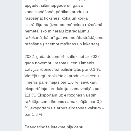
apgādē, siltumapgādē un gaisa
kondicionēšanā; pārtikas produktu
ražošanā; koksnes, koka un korķa
izstrādājumu (izņemot mēbeles) ražošanā;
nemetālisko minerālu izstrādājumu
ražošanā, kā arī gatavo metālizstrādājumu
ražošanā (izņemot mašīnas un iekārtas).
2022. gada decembrī, salīdzinot ar 2022.
gada novembri, ražotāju cenu līmenis
Latvijas rūpniecībā palielinājās par 0,3 %.
Vietējā tirgū realizētajai produkcijai cenu
līmenis palielinājās par 1,6 %, savukārt
eksportētajai produkcijai samazinājās par
1,1 %. Eksportam uz eirozonas valstīm
ražotāju cenu līmenis samazinājās par 0,3
%, eksportam uz ārpus eirozonas valstīm –
par 1,8 %.
Paaugstinoša ietekme bija cenu