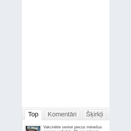
Top
Komentāri
Šķirkļi
Vakcinētie seniori piecus mēnešus