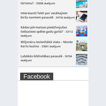
tūrismu?
- 55606 skatījumi
Interesanti fakti par vecākajiem
biržu namiem pasaulē
- 54156 skatījumi
Kādas pārmaiņas piedzīvojušas
tiešsaistes spēles gadu gaitā?
- 53112
skatījumi
Miljonāru iecienītākā vieta – Monte
Karlo kazino
- 53001 skatījumi
Labākās bibliotēkas pasaulē
- 50704
skatījumi
Facebook