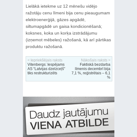
Lielākā ietekme uz 12 mēnešu vidējo
ražotāju cenu līmeni bija cenu pieaugumam
elektroenerģijā, gāzes apgādē,
siltumapgādē un gaisa kondicionēšanā;
koksnes, koka un korķa izstrādājumu
(izņemot mēbeles) ražošanā, kā arī pārtikas
produktu ražošanā.
< Iepriekšējais raksts
Nākošais raksts >
Vitenbergs: Iespējams
Faktiskā bezdarba
AS “Latvijas dzelzceļš”
līmenis decembrī bija
tiks restrukturizēts
7,1 %, reģistrētais – 6,1
%