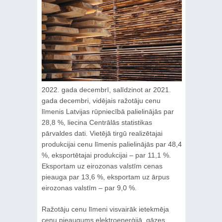
2022. gada decembrī, salīdzinot ar 2021.
gada decembri, vidējais ražotāju cenu
līmenis Latvijas rūpniecībā palielinājās par
28,8 %, liecina Centrālās statistikas
pārvaldes dati. Vietējā tirgū realizētajai
produkcijai cenu līmenis palielinājās par 48,4
%, eksportētajai produkcijai – par 11,1 %.
Eksportam uz eirozonas valstīm cenas
pieauga par 13,6 %, eksportam uz ārpus
eirozonas valstīm – par 9,0 %.
Ražotāju cenu līmeni visvairāk ietekmēja
cenu pieaugums elektroenerģijā, gāzes