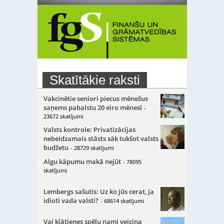
Skatītākie raksti
Vakcinētie seniori piecus mēnešus
saņems pabalstu 20 eiro mēnesī
-
23672 skatījumi
Valsts kontrole: Privatizācijas
nebeidzamais stāsts sāk tukšot valsts
budžetu
- 28729 skatījumi
Algu kāpumu makā nejūt
- 78095
skatījumi
Lembergs sašutis: Uz ko jūs cerat, ja
idioti vada valsti?
- 68614 skatījumi
Vai klātienes spēļu nami veicina