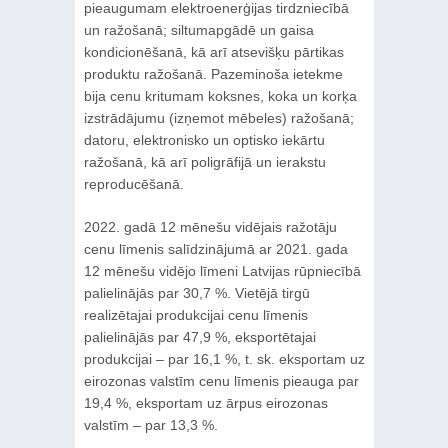
pieaugumam elektroenerģijas tirdzniecībā
un ražošanā; siltumapgādē un gaisa
kondicionēšanā, kā arī atsevišķu pārtikas
produktu ražošanā. Pazeminoša ietekme
bija cenu kritumam koksnes, koka un korķa
izstrādājumu (izņemot mēbeles) ražošanā;
datoru, elektronisko un optisko iekārtu
ražošanā, kā arī poligrāfijā un ierakstu
reproducēšanā.
2022. gadā 12 mēnešu vidējais ražotāju
cenu līmenis salīdzinājumā ar 2021. gada
12 mēnešu vidējo līmeni Latvijas rūpniecībā
palielinājās par 30,7 %. Vietējā tirgū
realizētajai produkcijai cenu līmenis
palielinājās par 47,9 %, eksportētajai
produkcijai – par 16,1 %, t. sk. eksportam uz
eirozonas valstīm cenu līmenis pieauga par
19,4 %, eksportam uz ārpus eirozonas
valstīm – par 13,3 %.