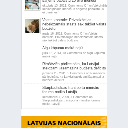
saņems pabalstu 20 eiro mēnesī
oktobris 13, 2021,
Comments Off
on Vakcinētie
seniori piecus mēnešus saņems pabalstu 20
eiro mēnesī
Valsts kontrole: Privatizācijas
nebeidzamais stāsts sāk tukšot valsts
budžetu
maijs 16, 2019,
Comments Off
on Valsts
kontrole: Privatizācijas nebeidzamais stāsts
sāk tukšot valsts budžetu
Algu kāpumu makā nejūt
jūlijs 16, 2013,
48 Comments
on Algu kāpumu
makā nejūt
Rimšēvičs pārliecināts, ka Latvijai
steidzami jāsamazina budžeta deficīts
janvāris 25, 2011,
5 Comments
on Rimšēvičs
pārliecināts, ka Latvijai steidzami jāsamazina
budžeta deficīts
Starptautiskais transporta ministru
forums notiks Latvijā
septembris 4, 2009,
4 Comments
on
Starptautiskais transporta ministru forums
notiks Latvijā