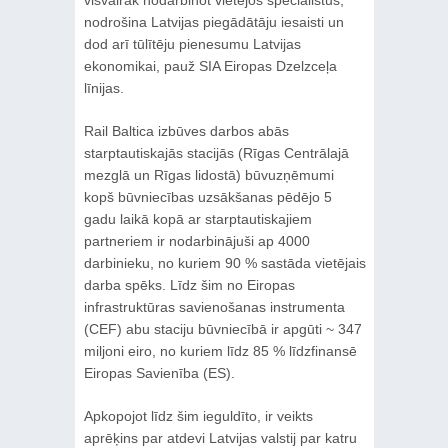
visvairāk nodarbinot vietējos speciālistus,
nodrošina Latvijas piegādātāju iesaisti un
dod arī tūlītēju pienesumu Latvijas
ekonomikai, pauž SIA Eiropas Dzelzceļa
līnijas.
Rail Baltica izbūves darbos abās
starptautiskajās stacijās (Rīgas Centrālajā
mezglā un Rīgas lidostā) būvuzņēmumi
kopš būvniecības uzsākšanas pēdējo 5
gadu laikā kopā ar starptautiskajiem
partneriem ir nodarbinājuši ap 4000
darbinieku, no kuriem 90 % sastāda vietējais
darba spēks. Līdz šim no Eiropas
infrastruktūras savienošanas instrumenta
(CEF) abu staciju būvniecībā ir apgūti ~ 347
miljoni eiro, no kuriem līdz 85 % līdzfinansē
Eiropas Savienība (ES).
Apkopojot līdz šim ieguldīto, ir veikts
aprēķins par atdevi Latvijas valstij par katru