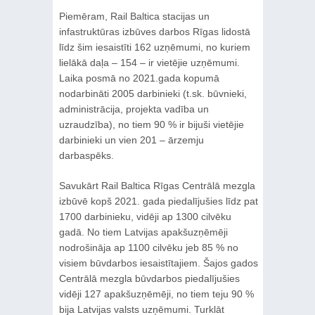
Piemēram, Rail Baltica stacijas un
infastruktūras izbūves darbos Rīgas lidostā
līdz šim iesaistīti 162 uzņēmumi, no kuriem
lielākā daļa – 154 – ir vietējie uzņēmumi.
Laika posmā no 2021.gada kopumā
nodarbināti 2005 darbinieki (t.sk. būvnieki,
administrācija, projekta vadība un
uzraudzība), no tiem 90 % ir bijuši vietējie
darbinieki un vien 201 – ārzemju
darbaspēks.
Savukārt Rail Baltica Rīgas Centrālā mezgla
izbūvē kopš 2021. gada piedalījušies līdz pat
1700 darbinieku, vidēji ap 1300 cilvēku
gadā. No tiem Latvijas apakšuzņēmēji
nodrošināja ap 1100 cilvēku jeb 85 % no
visiem būvdarbos iesaistītajiem. Šajos gados
Centrālā mezgla būvdarbos piedalījušies
vidēji 127 apakšuzņēmēji, no tiem teju 90 %
bija Latvijas valsts uzņēmumi. Turklāt