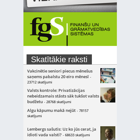
Skatītākie raksti
Vakcinētie seniori piecus mēnešus
saņems pabalstu 20 eiro mēnesī
-
23712 skatījumi
Valsts kontrole: Privatizācijas
nebeidzamais stāsts sāk tukšot valsts
budžetu
- 28768 skatījumi
Algu kāpumu makā nejūt
- 78157
skatījumi
Lembergs sašutis: Uz ko jūs cerat, ja
idioti vada valsti?
- 68633 skatījumi