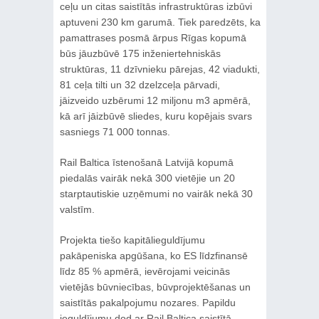
ceļu un citas saistītās infrastruktūras izbūvi
aptuveni 230 km garumā. Tiek paredzēts, ka
pamattrases posmā ārpus Rīgas kopumā
būs jāuzbūvē 175 inženiertehniskās
struktūras, 11 dzīvnieku pārejas, 42 viadukti,
81 ceļa tilti un 32 dzelzceļa pārvadi,
jāizveido uzbērumi 12 miljonu m3 apmērā,
kā arī jāizbūvē sliedes, kuru kopējais svars
sasniegs 71 000 tonnas.
Rail Baltica īstenošanā Latvijā kopumā
piedalās vairāk nekā 300 vietējie un 20
starptautiskie uzņēmumi no vairāk nekā 30
valstīm.
Projekta tiešo kapitālieguldījumu
pakāpeniska apgūšana, ko ES līdzfinansē
līdz 85 % apmērā, ievērojami veicinās
vietējās būvniecības, būvprojektēšanas un
saistītās pakalpojumu nozares. Papildu
ieguldījumu dod ar Rail Baltica saistītā