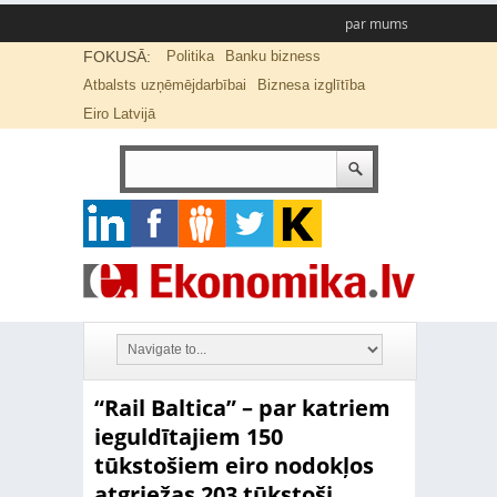
par mums
FOKUSĀ:
Politika
Banku bizness
Atbalsts uzņēmējdarbībai
Biznesa izglītība
Eiro Latvijā
“Rail Baltica” – par katriem
ieguldītajiem 150
tūkstošiem eiro nodokļos
atgriežas 203 tūkstoši