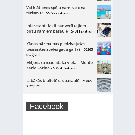
Vai klātienes spēļu nami veicina
tūrismu?
- 55772 skatījumi
Interesanti fakti par vecākajiem
biržu namiem pasaulē
- 54311 skatījumi
Kādas pārmaiņas piedzīvojušas
tiešsaistes spēles gadu gaitā?
- 53265
skatījumi
Miljonāru iecienītākā vieta – Monte
Karlo kazino
- 53164 skatījumi
Labākās bibliotēkas pasaulē
- 50865
skatījumi
Facebook