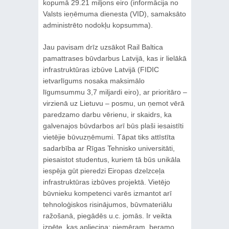
kopumā 29.21 miljons eiro (informācija no
Valsts ieņēmuma dienesta (VID), samaksāto
administrēto nodokļu kopsumma).
Jau pavisam drīz uzsākot Rail Baltica
pamattrases būvdarbus Latvijā, kas ir lielākā
infrastruktūras izbūve Latvijā (FIDIC
ietvarlīgums nosaka maksimālo
līgumsummu 3,7 miljardi eiro), ar prioritāro –
virzienā uz Lietuvu – posmu, un ņemot vērā
paredzamo darbu vērienu, ir skaidrs, ka
galvenajos būvdarbos arī būs plaši iesaistīti
vietējie būvuzņēmumi. Tāpat tiks attīstīta
sadarbība ar Rīgas Tehnisko universitāti,
piesaistot studentus, kuriem tā būs unikāla
iespēja gūt pieredzi Eiropas dzelzceļa
infrastruktūras izbūves projektā. Vietējo
būvnieku kompetenci varēs izmantot arī
tehnoloģiskos risinājumos, būvmateriālu
ražošanā, piegādēs u.c. jomās. Ir veikta
izpēte, kas apliecina: piemēram, beramo