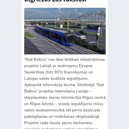
“Rail Baltica” nav tikai lielākais infastruktūras
projekts Latvijā ar ievērojamu Eiropas
Savienības (līdz 85% finansējuma) un
Latvijas valsts budžeta ieguldījumu.
Apkopotā informācija liecina: līdzšinējā “Rail
Baltica” projekta īstenošana Latvijā –
starptautisko staciju būvniecība Rīgas centrā
un Rīgas lidostā – sniedz ieguldījumu mūsu
valsts tautsaimniecībā vēl pirms dzelzceļa
pabeigšanas un nodošanas ekspluatācijā.
Projekts rada daudz jaunu darbavietu,