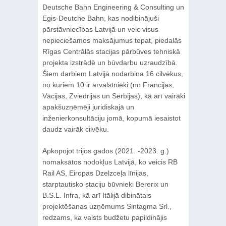
Deutsche Bahn Engineering & Consulting un
Egis-Deutche Bahn, kas nodibinājuši
pārstāvniecības Latvijā un veic visus
nepieciešamos maksājumus tepat, piedalās
Rīgas Centrālās stacijas pārbūves tehniskā
projekta izstrādē un būvdarbu uzraudzībā.
Šiem darbiem Latvijā nodarbina 16 cilvēkus,
no kuriem 10 ir ārvalstnieki (no Francijas,
Vācijas, Zviedrijas un Serbijas), kā arī vairāki
apakšuzņēmēji juridiskajā un
inženierkonsultāciju jomā, kopumā iesaistot
daudz vairāk cilvēku.
Apkopojot trijos gados (2021. -2023. g.)
nomaksātos nodokļus Latvijā, ko veicis RB
Rail AS, Eiropas Dzelzceļa līnijas,
starptautisko staciju būvnieki Bererix un
B.S.L. Infra, kā arī Itālijā dibinātais
projektēšanas uzņēmums Sintagma Srl.,
redzams, ka valsts budžetu papildinājis