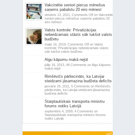
Vakcinētie seniori piecus mēnešus
saņems pabalstu 20 eiro mēnesī
oktobris 13, 2021,
Comments Off
on Vakcinētie
seniori piecus mēnešus saņems pabalstu 20
eiro mēnesī
Valsts kontrole: Privatizācijas
nebeidzamais stāsts sāk tukšot valsts
budžetu
maijs 16, 2019,
Comments Off
on Valsts
kontrole: Privatizācijas nebeidzamais stāsts
sāk tukšot valsts budžetu
Algu kāpumu makā nejūt
jūlijs 16, 2013,
48 Comments
on Algu kāpumu
makā nejūt
Rimšēvičs pārliecināts, ka Latvijai
steidzami jāsamazina budžeta deficīts
janvāris 25, 2011,
5 Comments
on Rimšēvičs
pārliecināts, ka Latvijai steidzami jāsamazina
budžeta deficīts
Starptautiskais transporta ministru
forums notiks Latvijā
septembris 4, 2009,
4 Comments
on
Starptautiskais transporta ministru forums
notiks Latvijā