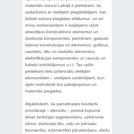
materiālu resursi Latvijā ir pietiekami, lai
sadarbotos ar vietējiem piegādātājiem, kas
būtiski saīsina piegādes attālumus, un arī
mūsu komersantiem ir iespējams ražot
atsevišķus konstruktīvos elementus un
dzelzceļa komponentes, piemēram, gatavās
betona konstrukcijas un elementus, gulšņus,
caurteku, tiltu un viaduktu elementus,
elektrifikācijas komponentes un cauruļu un
kabeļu izstrādājumus u.t.t. Tas radīs
pietiekami lielu potenciālu vietējām
ekonomikām – vietējiem uzņēmējiem, kuri
spēs nodrošināt šos pakalpojumus un
materiālu piegādes.
Atgādināsim, ka pamattrases būvdarbi
prioritārajā – dienvidu – posmā kopumā
ietver teritorijas sagatavošanu, uzbēruma
izbūvi, dzelzceļa tiltu, ceļu un pārvadu
būvniecību, inženiertīklu pārvietošanu, sliežu