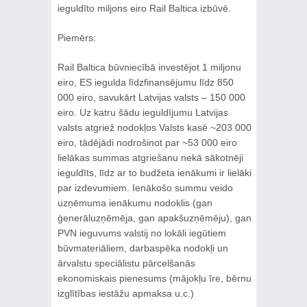
ieguldīto miljons eiro Rail Baltica izbūvē.
Piemērs:
Rail Baltica būvniecībā investējot 1 miljonu
eiro, ES iegulda līdzfinansējumu līdz 850
000 eiro, savukārt Latvijas valsts – 150 000
eiro. Uz katru šādu ieguldījumu Latvijas
valsts atgriež nodokļos Valsts kasē ~203 000
eiro, tādējādi nodrošinot par ~53 000 eiro
lielākas summas atgriešanu nekā sākotnēji
ieguldīts, līdz ar to budžeta ienākumi ir lielāki
par izdevumiem. Ienākošo summu veido
uzņēmuma ienākumu nodoklis (gan
ģenerāluzņēmēja, gan apakšuzņēmēju), gan
PVN ieguvums valstij no lokāli iegūtiem
būvmateriāliem, darbaspēka nodokļi un
ārvalstu speciālistu pārcelšanās
ekonomiskais pienesums (mājokļu īre, bērnu
izglītības iestāžu apmaksa u.c.)