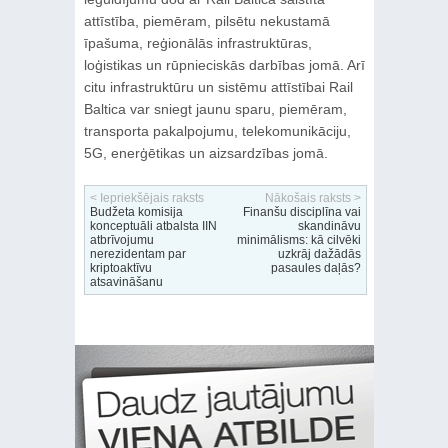
attīstība, piemēram, pilsētu nekustamā
īpašuma, reģionālās infrastruktūras,
loģistikas un rūpnieciskās darbības jomā. Arī
citu infrastruktūru un sistēmu attīstībai Rail
Baltica var sniegt jaunu sparu, piemēram,
transporta pakalpojumu, telekomunikāciju,
5G, enerģētikas un aizsardzības jomā.
< Iepriekšējais raksts
Nākošais raksts >
Budžeta komisija
Finanšu disciplīna vai
konceptuāli atbalsta IIN
skandināvu
atbrīvojumu
minimālisms: kā cilvēki
nerezidentam par
uzkrāj dažādās
kriptoaktīvu
pasaules daļās?
atsavināšanu