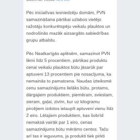
Pēc iniciatīvas iesniedzēju domām, PVN
samazināšana pārtikai uzlabos vietējo
ražotāju konkurētspēju veikalu plauktos un
nodrošinās mazāk aizsargāto sabiedrības
grupu atbalstu.
Pēc Neatkarīgās aplēsēm, samazinot PVN
likmi līdz 5 procentiem, pārtikas produktu
cenai veikalu plauktos būtu jāsarūk par
aptuveni 13 procentiem pie nosacījuma, ka
nemainās to pamatcena. Naudas izteiksmē
cenu samazinājums lielāks būtu, protams,
dārgajiem produktiem, piemēram, sviestam,
sieram, gaļai, zivīm, kur uz kilogramu
pircējiem izdotos ietaupīt aptuveni vienu līdz
2 eiro. Lētajiem produktiem, kas šobrīd
nemaksā vairāk par 1 eiro, cenas
samazinājums būtu mērāms centos. Taču
arī tas ir ieguvums, ja produkti tiek pirkti