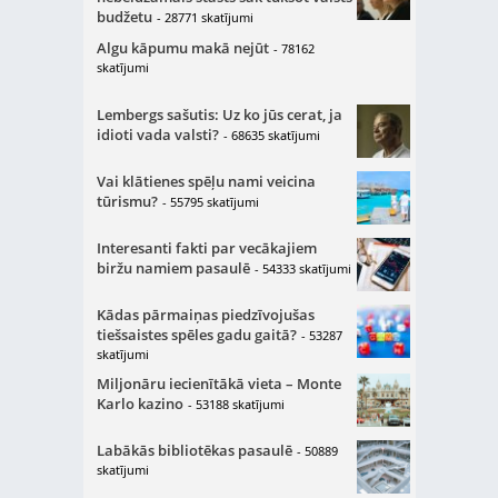
budžetu
- 28771 skatījumi
Algu kāpumu makā nejūt
- 78162
skatījumi
Lembergs sašutis: Uz ko jūs cerat, ja
idioti vada valsti?
- 68635 skatījumi
Vai klātienes spēļu nami veicina
tūrismu?
- 55795 skatījumi
Interesanti fakti par vecākajiem
biržu namiem pasaulē
- 54333 skatījumi
Kādas pārmaiņas piedzīvojušas
tiešsaistes spēles gadu gaitā?
- 53287
skatījumi
Miljonāru iecienītākā vieta – Monte
Karlo kazino
- 53188 skatījumi
Labākās bibliotēkas pasaulē
- 50889
skatījumi