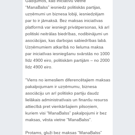
Gadījumos, kad iniciatīvu vietnē
“ManaBalss” iesniedz politiskās partijas,
uzņēmumi un biznesa lobiji, iesniedzējam
par to ir jāmaksā. Bez maksas iniciatīvas
platformā var iesniegt privātpersonas, kā arī
politiski neitrālas biedrības, nodibinājumi un
asociācijas, kas darbojas sabiedrības labā.
Uzņēmumiem atkarībā no lieluma maksa
par iniciatīvas iesniegšanu svārstās no 1000
līdz 4900 eiro, politiskām partijām – no 2000
līdz 4900 eiro.
“Viens no iemesliem diferencētajiem maksas
pakalpojumam ir uzņēmumu, biznesa
asociāciju un arī politisko partiju daudz
lielākais administratīvais un finanšu resurss
attiecībā pret vienkāršajiem pilsoņiem,
kuriem visi “ManaBalss” pakalpojumi ir bez
maksas, vēsta vietne “ManaBalss”.
Protams, gluži bez maksas “ManaBalss”