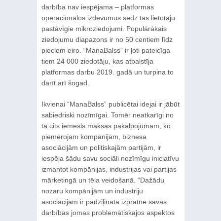
darbība nav iespējama – platformas
operacionālos izdevumus sedz tās lietotāju
pastāvīgie mikroziedojumi. Populārākais
ziedojumu diapazons ir no 50 centiem līdz
pieciem eiro. “ManaBalss” ir ļoti pateicīga
tiem 24 000 ziedotāju, kas atbalstīja
platformas darbu 2019. gadā un turpina to
darīt arī šogad.
Ikvienai “ManaBalss” publicētai idejai ir jābūt
sabiedriski nozīmīgai. Tomēr neatkarīgi no
tā cits iemesls maksas pakalpojumam, ko
piemērojam kompānijām, biznesa
asociācijām un politiskajām partijām, ir
iespēja šādu savu sociāli nozīmīgu iniciatīvu
izmantot kompānijas, industrijas vai partijas
mārketingā un tēla veidošanā. “Dažādu
nozaru kompānijām un industriju
asociācijām ir padziļināta izpratne savas
darbības jomas problemātiskajos aspektos