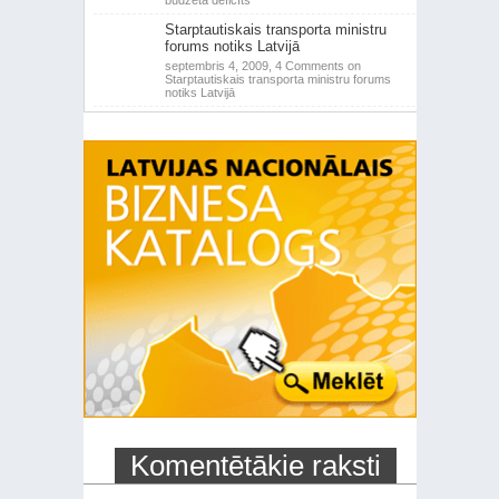
budžeta deficīts
Starptautiskais transporta ministru
forums notiks Latvijā
septembris 4, 2009,
4 Comments
on
Starptautiskais transporta ministru forums
notiks Latvijā
Komentētākie raksti