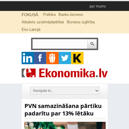
par mums
FOKUSĀ:
Politika
Banku bizness
Atbalsts uzņēmējdarbībai
Biznesa izglītība
Eiro Latvijā
PVN samazināšana pārtiku
padarītu par 13% lētāku