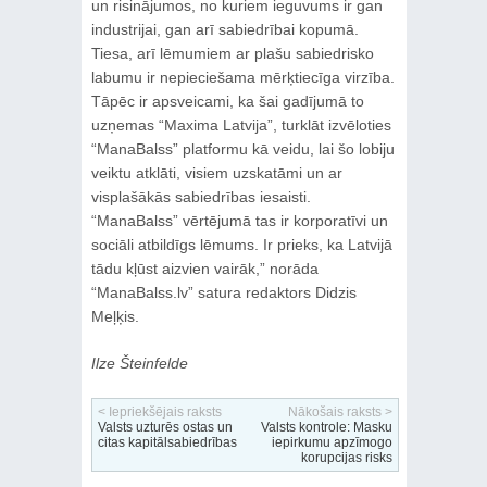
un risinājumos, no kuriem ieguvums ir gan
industrijai, gan arī sabiedrībai kopumā.
Tiesa, arī lēmumiem ar plašu sabiedrisko
labumu ir nepieciešama mērķtiecīga virzība.
Tāpēc ir apsveicami, ka šai gadījumā to
uzņemas “Maxima Latvija”, turklāt izvēloties
“ManaBalss” platformu kā veidu, lai šo lobiju
veiktu atklāti, visiem uzskatāmi un ar
visplašākās sabiedrības iesaisti.
“ManaBalss” vērtējumā tas ir korporatīvi un
sociāli atbildīgs lēmums. Ir prieks, ka Latvijā
tādu kļūst aizvien vairāk,” norāda
“ManaBalss.lv” satura redaktors Didzis
Meļķis.
Ilze Šteinfelde
< Iepriekšējais raksts
Nākošais raksts >
Valsts uzturēs ostas un
Valsts kontrole: Masku
citas kapitālsabiedrības
iepirkumu apzīmogo
korupcijas risks