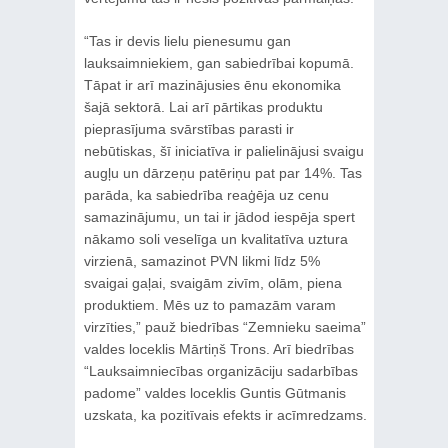
“Tas ir devis lielu pienesumu gan
lauksaimniekiem, gan sabiedrībai kopumā.
Tāpat ir arī mazinājusies ēnu ekonomika
šajā sektorā. Lai arī pārtikas produktu
pieprasījuma svārstības parasti ir
nebūtiskas, šī iniciatīva ir palielinājusi svaigu
augļu un dārzeņu patēriņu pat par 14%. Tas
parāda, ka sabiedrība reaģēja uz cenu
samazinājumu, un tai ir jādod iespēja spert
nākamo soli veselīga un kvalitatīva uztura
virzienā, samazinot PVN likmi līdz 5%
svaigai gaļai, svaigām zivīm, olām, piena
produktiem. Mēs uz to pamazām varam
virzīties,” pauž biedrības “Zemnieku saeima”
valdes loceklis Mārtiņš Trons. Arī biedrības
“Lauksaimniecības organizāciju sadarbības
padome” valdes loceklis Guntis Gūtmanis
uzskata, ka pozitīvais efekts ir acīmredzams.