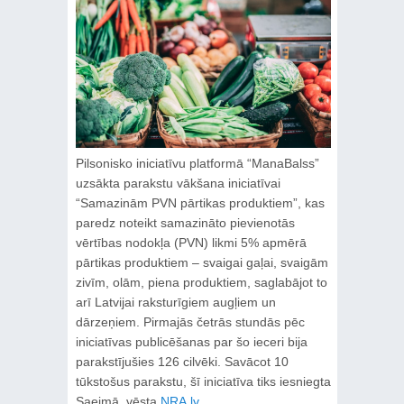
Pilsonisko iniciatīvu platformā “ManaBalss”
uzsākta parakstu vākšana iniciatīvai
“Samazinām PVN pārtikas produktiem”, kas
paredz noteikt samazināto pievienotās
vērtības nodokļa (PVN) likmi 5% apmērā
pārtikas produktiem ‒ svaigai gaļai, svaigām
zivīm, olām, piena produktiem, saglabājot to
arī Latvijai raksturīgiem augļiem un
dārzeņiem. Pirmajās četrās stundās pēc
iniciatīvas publicēšanas par šo ieceri bija
parakstījušies 126 cilvēki. Savācot 10
tūkstošus parakstu, šī iniciatīva tiks iesniegta
Saeimā, vēsta
NRA.lv
.