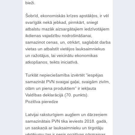
bieži.
Šobrīd, ekonomiskās krīzes apstākļos, ir vēl
svarīgāk nekā jebkad, pirmkārt, sniegt
atbalstu mazāk aizsargātajiem iedzīvotājiem
ikdienas vajadzību nodrošināšanai,
samazinot cenas, un, otrkārt, saglabāt darba
vietas un atbalstīt vietējos lauksaimniekus
un ražotājus, lai veicinātu ekonomikas
atkopšanos, teikts iniciatīvā.
Turklāt nepieciešamība izvērtēt “iespējas
samazināt PVN svaigai gaļai, svaigām zivīm,
olām un piena produktiem” ir iekļauta
Valdības deklarācijā (70. punkts).
Pozitīva pieredze
Latvijai raksturīgiem augļiem un dārzeņiem
samazinātais PVN tika ieviests 2018. gadā,
un saskaņā ar lauksaimnieku un tirgotāju
vērtējumu tas ir nesis pozitīvas pārmaiņas.