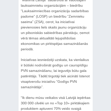
lauksaimnieku organizācijām – biedrību
“Lauksaimniecības organizāciju sadarbības
padome” (LOSP) un biedrību “Zemnieku
saeima” (ZSA), cerot, ka iniciatīvai
pievienosies liels skaits jaunu organizāciju
un pilsoniskās sabiedrības pārstāvju, ņemot
vērā tēmas aktualitāti lejupslīdošas
ekonomikas un pirktspējas samazināšanās
periodā.
Iniciatīvas iesniedzēji uzskata, ka vienlaikus
ir būtiski nodrošināt godīgu un caurspīdīgu
PVN samazināšanu, lai ieguvējs būtu gala
patērētājs. Tādēļ tirgotāji tiek aicināti īstenot
visaptverošu iniciatīvu “Godīgs PVN
samazinātājs”.
“Ik dienu mūsu veikalos visā Latvijā iepērkas
300 000 cilvēki un no «Top 10» pirktākajiem
produktiem aptuveni 70% veido svaigā