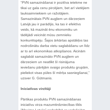
“PVN samazināšanai ir pozitīva ietekme ne
tikai uz gala cenu pircējiem, bet arī vietējiem
lauksaimniekiem un ražotājiem.
Samazinātais PVN augļiem un dārzeņiem
Latvijā jau ir parādījis, ka tas ir efektīvs
veids, kā mazināt ēnu ekonomiku un
tādējādi veicināt mūsu zemnieku
konkurētspēju. Šajos ārkārtas apstākļos tas
nodrošinātu darba vietu saglabāšanu un līdz
ar to arī ekonomikas atkopšanos. Aicinām
saglabāt samazināto PVN augļiem un
dārzeņiem un neatlikt šī risinājuma
ieviešanu pārējām svaigo produktu grupām,
pieliekot visas pūles šī mērķa sasniegšanai,”
uzsver G. Gūtmanis.
Iniciatīvas virzītāji
Pārtikas produktu PVN samazināšanas
iniciatīvu virza mazumtirdzniecības tīkls
“Maxima Latvija” sadarbībā ar vadošajām