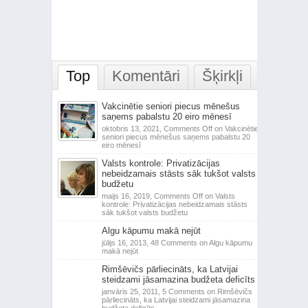
Top
Komentāri
Šķirkļi
Vakcinētie seniori piecus mēnešus
saņems pabalstu 20 eiro mēnesī
oktobris 13, 2021,
Comments Off
on Vakcinētie
seniori piecus mēnešus saņems pabalstu 20
eiro mēnesī
Valsts kontrole: Privatizācijas
nebeidzamais stāsts sāk tukšot valsts
budžetu
maijs 16, 2019,
Comments Off
on Valsts
kontrole: Privatizācijas nebeidzamais stāsts
sāk tukšot valsts budžetu
Algu kāpumu makā nejūt
jūlijs 16, 2013,
48 Comments
on Algu kāpumu
makā nejūt
Rimšēvičs pārliecināts, ka Latvijai
steidzami jāsamazina budžeta deficīts
janvāris 25, 2011,
5 Comments
on Rimšēvičs
pārliecināts, ka Latvijai steidzami jāsamazina