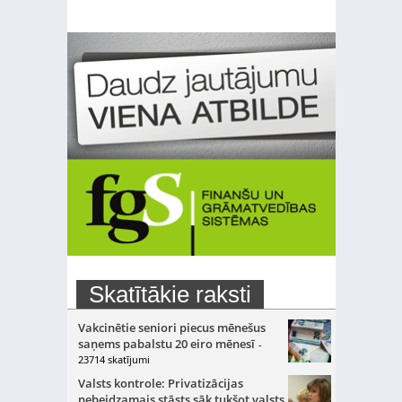
Skatītākie raksti
Vakcinētie seniori piecus mēnešus
saņems pabalstu 20 eiro mēnesī
-
23714 skatījumi
Valsts kontrole: Privatizācijas
nebeidzamais stāsts sāk tukšot valsts