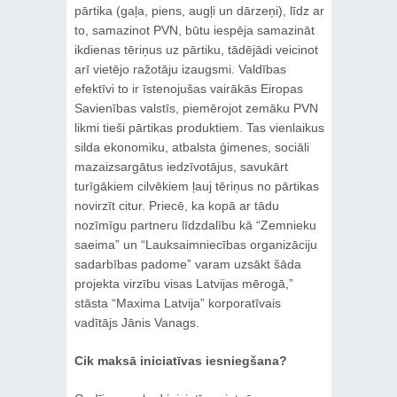
pārtika (gaļa, piens, augļi un dārzeņi), līdz ar
to, samazinot PVN, būtu iespēja samazināt
ikdienas tēriņus uz pārtiku, tādējādi veicinot
arī vietējo ražotāju izaugsmi. Valdības
efektīvi to ir īstenojušas vairākās Eiropas
Savienības valstīs, piemērojot zemāku PVN
likmi tieši pārtikas produktiem. Tas vienlaikus
silda ekonomiku, atbalsta ģimenes, sociāli
mazaizsargātus iedzīvotājus, savukārt
turīgākiem cilvēkiem ļauj tēriņus no pārtikas
novirzīt citur. Priecē, ka kopā ar tādu
nozīmīgu partneru līdzdalību kā “Zemnieku
saeima” un “Lauksaimniecības organizāciju
sadarbības padome” varam uzsākt šāda
projekta virzību visas Latvijas mērogā,”
stāsta “Maxima Latvija” korporatīvais
vadītājs Jānis Vanags.
Cik maksā iniciatīvas iesniegšana?