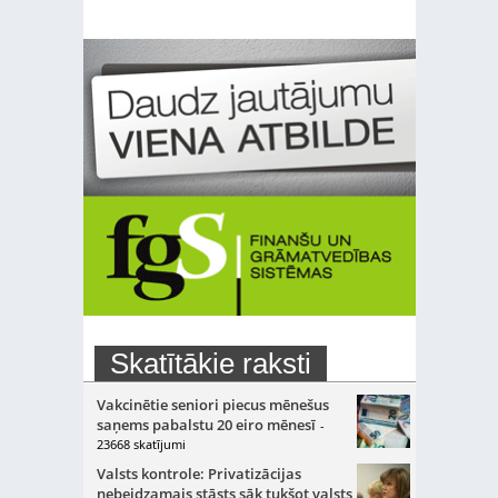
Skatītākie raksti
Vakcinētie seniori piecus mēnešus
saņems pabalstu 20 eiro mēnesī
-
23668 skatījumi
Valsts kontrole: Privatizācijas
nebeidzamais stāsts sāk tukšot valsts