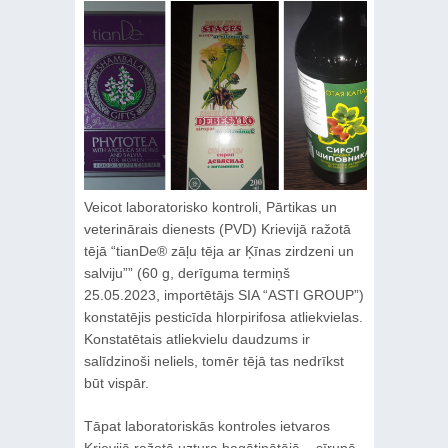
Veicot laboratorisko kontroli, Pārtikas un
veterinārais dienests (PVD) Krievijā ražotā
tējā “tianDe® zāļu tēja ar Ķīnas zirdzeni un
salviju”” (60 g, derīguma termiņš
25.05.2023, importētājs SIA “ASTI GROUP”)
konstatējis pesticīda hlorpirifosa atliekvielas.
Konstatētais atliekvielu daudzums ir
salīdzinoši neliels, tomēr tējā tas nedrīkst
būt vispār.
Tāpat laboratoriskās kontroles ietvaros
Krievijā ražotā uztura bagātinātājā – sīrupā