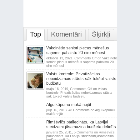
Top
Komentāri
Šķirkļi
Vakcinētie seniori piecus mēnešus
saņems pabalstu 20 eiro mēnesī
oktobris 13, 2021,
Comments Off
on Vakcinētie
seniori piecus mēnešus saņems pabalstu 20
eiro mēnesī
Valsts kontrole: Privatizācijas
nebeidzamais stāsts sāk tukšot valsts
budžetu
maijs 16, 2019,
Comments Off
on Valsts
kontrole: Privatizācijas nebeidzamais stāsts
sāk tukšot valsts budžetu
Algu kāpumu makā nejūt
jūlijs 16, 2013,
48 Comments
on Algu kāpumu
makā nejūt
Rimšēvičs pārliecināts, ka Latvijai
steidzami jāsamazina budžeta deficīts
janvāris 25, 2011,
5 Comments
on Rimšēvičs
pārliecināts, ka Latvijai steidzami jāsamazina
budžeta deficīts