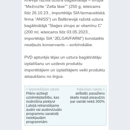
“Mežrozīte “Zelta lāse”” (250 g, ieteicams
līdz 26.10.23., importētājs SIA farmaceitiskā
firma “ANISS”) un Baltkrievijā ražotā uztura
bagātinātājā “Staģes sīrups ar vitamīnu C”
(200 ml, ieteicams līdz 03.05.2023.,
importētājs SIA “JELGAVFARM”) konstatēts
neatļauts konservants – sorbīnskābe.
PVD apturējis tējas un uztura bagātinātāju
izplatīšanu un uzdevis produktu
importētājiem un izplatītājiem veikt produktu
atsaukšanu no tirgus.
< Iepriekšējais raksts
Nākošais raksts >
Plāno aizliegt
airBaltic pasažieru
uzņēmējdarbību, kas
skaits maijā pieaudzis
nodrošina piekļuvi
par vairāk nekā 300%
Latvijā retranslējamo
audio vai audiovizuālo
programmu sarakstā
neiekļautām
programmām