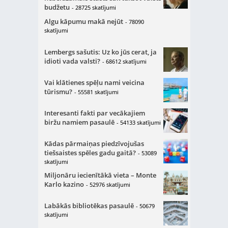
budžetu
- 28725 skatījumi
Algu kāpumu makā nejūt
- 78090
skatījumi
Lembergs sašutis: Uz ko jūs cerat, ja
idioti vada valsti?
- 68612 skatījumi
Vai klātienes spēļu nami veicina
tūrismu?
- 55581 skatījumi
Interesanti fakti par vecākajiem
biržu namiem pasaulē
- 54133 skatījumi
Kādas pārmaiņas piedzīvojušas
tiešsaistes spēles gadu gaitā?
- 53089
skatījumi
Miljonāru iecienītākā vieta – Monte
Karlo kazino
- 52976 skatījumi
Labākās bibliotēkas pasaulē
- 50679
skatījumi