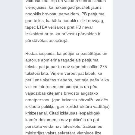
Valdošā koalīcija un valdība šobrīd skaitās
vienojusies, ka nākamgad jāuzliek jauns
nodoklis brīvostu pārvaldēm. PB pētījumā
gan teikts, ka šādu nodokli uzlikt nevajag,
tāpēc LTBA vēršanos pret PB nevar
izskaidrot ar to, ka brīvostu pārvaldes ir
pārstāvētas asociācijā.
Rodas iespaids, ka pētījuma pasūtītājus un
autorus apmierina tagadējais pētījuma
teksts, pat ja par to nav saņemti solītie 275
tūkstoši latu. Viņiem varbūt pat labāk, ka
pētījums skaitās slepens, bet tajā pašā laikā
visiem interesentiem pieejams un pēc
vajadzības citējams brīvostu augstāko
amatpersonu (gan brīvostu pārvalžu valdēs
iekļauto politiķu, gan izpildstruktūru vadītāju)
kritizēšanai. Citāti izklausās iespaidīgāk,
kamēr dokuments nav publicēts un pat
pārskata veidā nav latviskots. Satiksmes
ministrijas valsts sekretāra vietniece Ilze