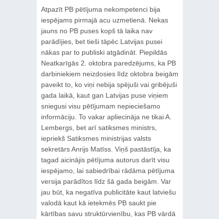
Atpazīt PB pētījuma nekompetenci bija
iespējams pirmajā acu uzmetienā. Nekas
jauns no PB puses kopš tā laika nav
parādījies, bet tieši tāpēc Latvijas pusei
nākas par to publiski atgādināt. Piepildās
Neatkarīgās 2. oktobra paredzējums, ka PB
darbiniekiem neizdosies līdz oktobra beigām
paveikt to, ko viņi nebija spējuši vai gribējuši
gada laikā, kaut gan Latvijas puse viņiem
sniegusi visu pētījumam nepieciešamo
informāciju. To vakar apliecināja ne tikai A.
Lembergs, bet arī satiksmes ministrs,
iepriekš Satiksmes ministrijas valsts
sekretārs Anrijs Matīss. Viņš pastāstīja, ka
tagad aicinājis pētījuma autorus darīt visu
iespējamo, lai sabiedrībai rādāma pētījuma
versija parādītos līdz šā gada beigām. Var
jau būt, ka negatīva publicitāte kaut latviešu
valodā kaut kā ietekmēs PB saukt pie
kārtības savu struktūrvienību, kas PB vārdā