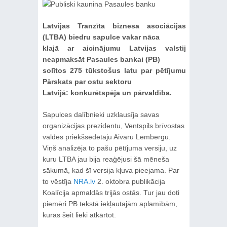
Latvijas Tranzīta biznesa asociācijas
(LTBA) biedru sapulce vakar nāca
klajā ar aicinājumu Latvijas valstij
neapmaksāt Pasaules bankai (PB)
solītos 275 tūkstošus latu par pētījumu
Pārskats par ostu sektoru
Latvijā: konkurētspēja un pārvaldība.
Sapulces dalībnieki uzklausīja savas
organizācijas prezidentu, Ventspils brīvostas
valdes priekšsēdētāju Aivaru Lembergu.
Viņš analizēja to pašu pētījuma versiju, uz
kuru LTBA jau bija reaģējusi šā mēneša
sākumā, kad šī versija kļuva pieejama. Par
to vēstīja
NRA.lv
2. oktobra publikācija
Koalīcija apmaldās trijās ostās. Tur jau doti
piemēri PB tekstā iekļautajām aplamībām,
kuras šeit lieki atkārtot.