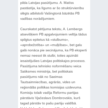
pilda Latvijas pasūtījumu. A. Matīss
pastāstīja, ka līgums ar šo struktūrvienību
slēgts atbilstoši Vašingtonā bāzētās PB
vadības norādījumiem.
Caurskatot pētījuma tekstu, A. Lembergs
atsevišķiem PB apgalvojumiem veltīja tādus
spilgtus epitetus kā «stulbums»,
«aprobežotība» un «muļķības», bet galu
galā nonāca pie secinājuma, ka PB eksperti
nemaz neesot tik stulbi, toties apzināti
iesaistījušies Latvijas politiskajos procesos.
Pasūtījuma tehnisko noformēšanu veica
Satiksmes ministrija, bet politiskais
pasūtījums nāk no Saeimas
Tautsaimniecības, agrārās, vides un
reģionālās politikas komisijas uzdevuma.
Komisiju tolaik vadīja Reformu partijas
pārstāvis Vjačeslavs Dombrovskis, kurš
tagad pārstāv to pašu partiju valdībā.