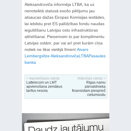
Aleksandroviča informēja LTBA, ka uz
nenoteiktā statusā esošo pētījumu jau
atsaucas dažas Eiropas Komisijas iestādes,
lai iebilstu pret ES palīdzības fondu naudas
ieguldīšanu Latvijas ostu infrastruktūras
attīstīšanai. Pieņemsim to par komplimentu
Latvijas ostām, par vai arī pret kurām cīņa
notiek ne tikai vietējā līmenī.
Aivars
Lembergs
Ilze Aleksandroviča
LTBA
Pasaules
banka
< Iepriekšējais raksts
Nākošais raksts >
Lattelecom un LMT
Rīgas namu
apvienošana zemākus
pārvaldnieka
tarifus nesola
finansistam piespriež
cietumsodu