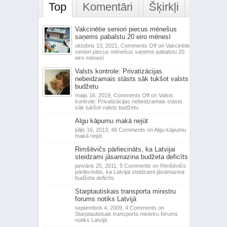
Top
Komentāri
Šķirkļi
Vakcinētie seniori piecus mēnešus
saņems pabalstu 20 eiro mēnesī
oktobris 13, 2021,
Comments Off
on Vakcinētie
seniori piecus mēnešus saņems pabalstu 20
eiro mēnesī
Valsts kontrole: Privatizācijas
nebeidzamais stāsts sāk tukšot valsts
budžetu
maijs 16, 2019,
Comments Off
on Valsts
kontrole: Privatizācijas nebeidzamais stāsts
sāk tukšot valsts budžetu
Algu kāpumu makā nejūt
jūlijs 16, 2013,
48 Comments
on Algu kāpumu
makā nejūt
Rimšēvičs pārliecināts, ka Latvijai
steidzami jāsamazina budžeta deficīts
janvāris 25, 2011,
5 Comments
on Rimšēvičs
pārliecināts, ka Latvijai steidzami jāsamazina
budžeta deficīts
Starptautiskais transporta ministru
forums notiks Latvijā
septembris 4, 2009,
4 Comments
on
Starptautiskais transporta ministru forums
notiks Latvijā