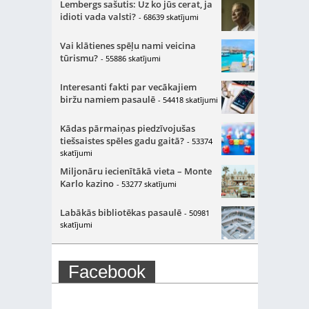
Lembergs sašutis: Uz ko jūs cerat, ja
idioti vada valsti?
- 68639 skatījumi
Vai klātienes spēļu nami veicina
tūrismu?
- 55886 skatījumi
Interesanti fakti par vecākajiem
biržu namiem pasaulē
- 54418 skatījumi
Kādas pārmaiņas piedzīvojušas
tiešsaistes spēles gadu gaitā?
- 53374
skatījumi
Miljonāru iecienītākā vieta – Monte
Karlo kazino
- 53277 skatījumi
Labākās bibliotēkas pasaulē
- 50981
skatījumi
Facebook