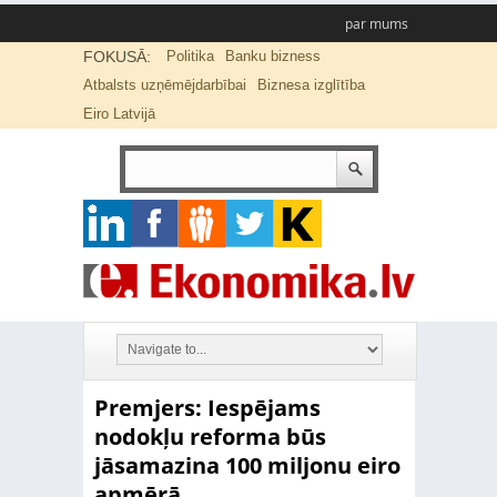
par mums
FOKUSĀ:
Politika
Banku bizness
Atbalsts uzņēmējdarbībai
Biznesa izglītība
Eiro Latvijā
Premjers: Iespējams
nodokļu reforma būs
jāsamazina 100 miljonu eiro
apmērā