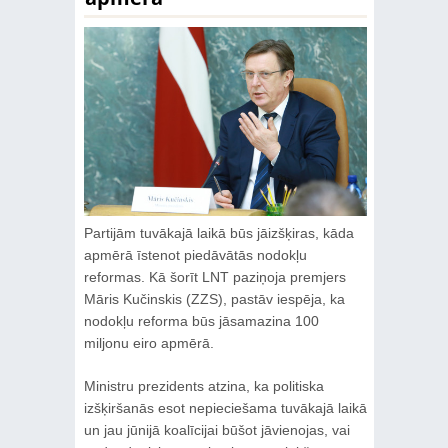
Partijām tuvākajā laikā būs jāizšķiras, kāda
apmērā īstenot piedāvātās nodokļu
reformas. Kā šorīt LNT paziņoja premjers
Māris Kučinskis (ZZS), pastāv iespēja, ka
nodokļu reforma būs jāsamazina 100
miljonu eiro apmērā.
Ministru prezidents atzina, ka politiska
izšķiršanās esot nepieciešama tuvākajā laikā
un jau jūnijā koalīcijai būšot jāvienojas, vai