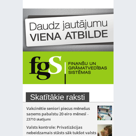
Skatītākie raksti
Vakcinētie seniori piecus mēnešus
saņems pabalstu 20 eiro mēnesī
-
23710 skatījumi
Valsts kontrole: Privatizācijas
nebeidzamais stāsts sāk tukšot valsts