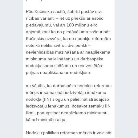
Pēc Kučinska sacītā, šobrīd pastāv divi
rīcības varianti – iet uz priekšu ar esošo
piedāvājumu, vai arī 100 miljonu eiro
apjomā kaut ko no piedāvājuma sašaurināt.
Kučinskis uzsvēra, ka no nodokļu reformām
noteikti netiks svītroti divi punkti –
nevienlīdzības mazināšana ar neapliekamā
minimuma palielināšanu un darbaspēka
nodokļu samazināšanu un reinvestētās
peļņas neaplikšana ar nodokļiem.
au vēstīts, ka darbaspēka nodokļu reformas
mērķis ir samazināt iedzīvotāju ienākumu
nodokļa (IIN) slogu un palielināt strādājošo
iedzīvotāju ienākumus, nosakot zemāku IIN
likmi, paaugstinot neapliekamo minimumu,
kā arī minimālo algu.
Nodokļu politikas reformas mērķis ir veicināt