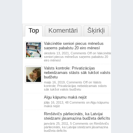
Top
Komentāri
Šķirkļi
Vakcinētie seniori piecus mēnešus
saņems pabalstu 20 eiro mēnesī
oktobris 13, 2021,
Comments Off
on Vakcinētie
seniori piecus mēnešus saņems pabalstu 20
eiro mēnesī
Valsts kontrole: Privatizācijas
nebeidzamais stāsts sāk tukšot valsts
budžetu
maijs 16, 2019,
Comments Off
on Valsts
kontrole: Privatizācijas nebeidzamais stāsts
sāk tukšot valsts budžetu
Algu kāpumu makā nejūt
jūlijs 16, 2013,
48 Comments
on Algu kāpumu
makā nejūt
Rimšēvičs pārliecināts, ka Latvijai
steidzami jāsamazina budžeta deficīts
janvāris 25, 2011,
5 Comments
on Rimšēvičs
pārliecināts, ka Latvijai steidzami jāsamazina
budžeta deficīts