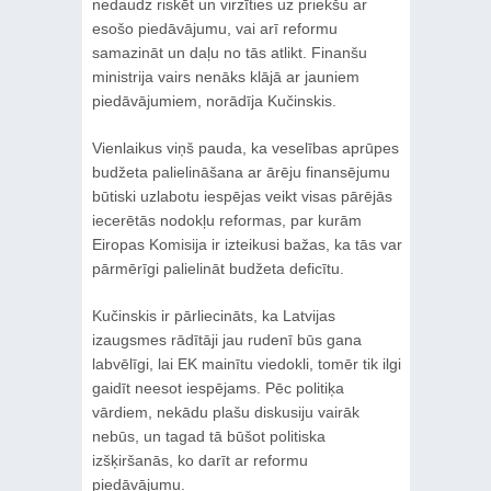
nedaudz riskēt un virzīties uz priekšu ar
esošo piedāvājumu, vai arī reformu
samazināt un daļu no tās atlikt. Finanšu
ministrija vairs nenāks klājā ar jauniem
piedāvājumiem, norādīja Kučinskis.
Vienlaikus viņš pauda, ka veselības aprūpes
budžeta palielināšana ar ārēju finansējumu
būtiski uzlabotu iespējas veikt visas pārējās
iecerētās nodokļu reformas, par kurām
Eiropas Komisija ir izteikusi bažas, ka tās var
pārmērīgi palielināt budžeta deficītu.
Kučinskis ir pārliecināts, ka Latvijas
izaugsmes rādītāji jau rudenī būs gana
labvēlīgi, lai EK mainītu viedokli, tomēr tik ilgi
gaidīt neesot iespējams. Pēc politiķa
vārdiem, nekādu plašu diskusiju vairāk
nebūs, un tagad tā būšot politiska
izšķiršanās, ko darīt ar reformu
piedāvājumu.