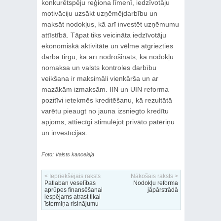
konkurētspēju reģiona līmenī, iedzīvotāju
motivāciju uzsākt uzņēmējdarbību un
maksāt nodokļus, kā arī investēt uzņēmumu
attīstībā. Tāpat tiks veicināta iedzīvotāju
ekonomiskā aktivitāte un vēlme atgriezties
darba tirgū, kā arī nodrošināts, ka nodokļu
nomaksa un valsts kontroles darbību
veikšana ir maksimāli vienkārša un ar
mazākām izmaksām. IIN un UIN reforma
pozitīvi ietekmēs kreditēšanu, kā rezultātā
varētu pieaugt no jauna izsniegto kredītu
apjoms, attiecīgi stimulējot privāto patēriņu
un investīcijas.
Foto: Valsts kanceleja
< Iepriekšējais raksts
Nākošais raksts >
Patlaban veselības
Nodokļu reforma
aprūpes finansēšanai
jāpārstrādā
iespējams atrast tikai
īstermiņa risinājumu