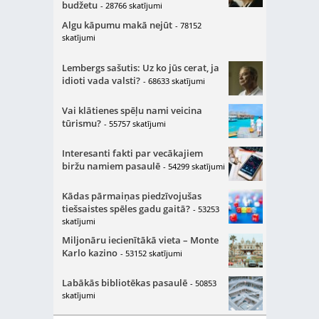
budžetu
- 28766 skatījumi
Algu kāpumu makā nejūt
- 78152
skatījumi
Lembergs sašutis: Uz ko jūs cerat, ja
idioti vada valsti?
- 68633 skatījumi
Vai klātienes spēļu nami veicina
tūrismu?
- 55757 skatījumi
Interesanti fakti par vecākajiem
biržu namiem pasaulē
- 54299 skatījumi
Kādas pārmaiņas piedzīvojušas
tiešsaistes spēles gadu gaitā?
- 53253
skatījumi
Miljonāru iecienītākā vieta – Monte
Karlo kazino
- 53152 skatījumi
Labākās bibliotēkas pasaulē
- 50853
skatījumi