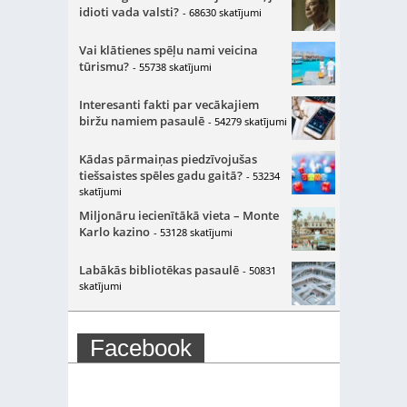
idioti vada valsti?
- 68630 skatījumi
Vai klātienes spēļu nami veicina
tūrismu?
- 55738 skatījumi
Interesanti fakti par vecākajiem
biržu namiem pasaulē
- 54279 skatījumi
Kādas pārmaiņas piedzīvojušas
tiešsaistes spēles gadu gaitā?
- 53234
skatījumi
Miljonāru iecienītākā vieta – Monte
Karlo kazino
- 53128 skatījumi
Labākās bibliotēkas pasaulē
- 50831
skatījumi
Facebook