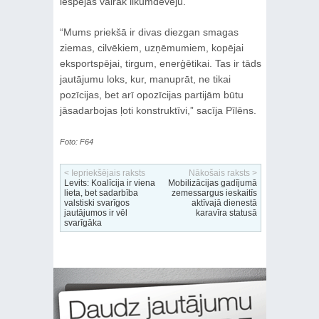
iespējas vairāk likumdevēju.”
“Mums priekšā ir divas diezgan smagas
ziemas, cilvēkiem, uzņēmumiem, kopējai
eksportspējai, tirgum, enerģētikai. Tas ir tāds
jautājumu loks, kur, manuprāt, ne tikai
pozīcijas, bet arī opozīcijas partijām būtu
jāsadarbojas ļoti konstruktīvi,” sacīja Pīlēns.
Foto: F64
< Iepriekšējais raksts
Nākošais raksts >
Levits: Koalīcija ir viena
Mobilizācijas gadījumā
lieta, bet sadarbība
zemessargus ieskaitīs
valstiski svarīgos
aktīvajā dienestā
jautājumos ir vēl
karavīra statusā
svarīgāka