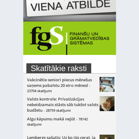
Skatītākie raksti
Vakcinētie seniori piecus mēnešus
saņems pabalstu 20 eiro mēnesī
-
23704 skatījumi
Valsts kontrole: Privatizācijas
nebeidzamais stāsts sāk tukšot valsts
budžetu
- 28759 skatījumi
Algu kāpumu makā nejūt
- 78142
skatījumi
Lembergs sašutis: Uz ko jūs cerat, ja