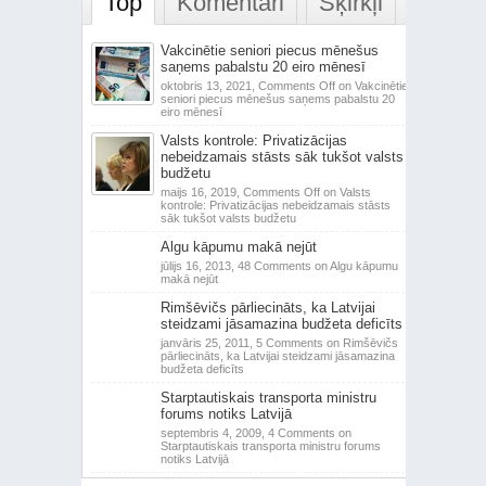
Top
Komentāri
Šķirkļi
Vakcinētie seniori piecus mēnešus
saņems pabalstu 20 eiro mēnesī
oktobris 13, 2021,
Comments Off
on Vakcinētie
seniori piecus mēnešus saņems pabalstu 20
eiro mēnesī
Valsts kontrole: Privatizācijas
nebeidzamais stāsts sāk tukšot valsts
budžetu
maijs 16, 2019,
Comments Off
on Valsts
kontrole: Privatizācijas nebeidzamais stāsts
sāk tukšot valsts budžetu
Algu kāpumu makā nejūt
jūlijs 16, 2013,
48 Comments
on Algu kāpumu
makā nejūt
Rimšēvičs pārliecināts, ka Latvijai
steidzami jāsamazina budžeta deficīts
janvāris 25, 2011,
5 Comments
on Rimšēvičs
pārliecināts, ka Latvijai steidzami jāsamazina
budžeta deficīts
Starptautiskais transporta ministru
forums notiks Latvijā
septembris 4, 2009,
4 Comments
on
Starptautiskais transporta ministru forums
notiks Latvijā