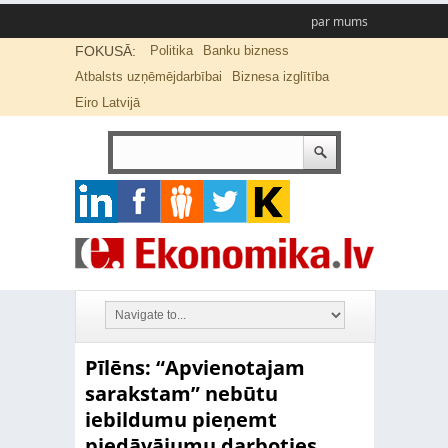
par mums
FOKUSĀ:
Politika
Banku bizness
Atbalsts uzņēmējdarbībai
Biznesa izglītība
Eiro Latvijā
Pīlēns: “Apvienotajam
sarakstam” nebūtu
iebildumu pieņemt
piedāvājumu darboties