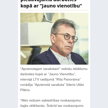
kopā ar “Jauno vienotību”
“Apvienotajam sarakstam” nebūtu iebildumu
darboties kopā ar “Jauno Vienotību”,
intervijā LTV raidījumā “Rīta Panorāma”
norādīja “Apvienotā saraksta” līderis Uldis
Pīlēns.
“Mēs redzam sabiedrības noskaņojumu
šajās vēlēšanās. Šobrīd tas noskaņojums