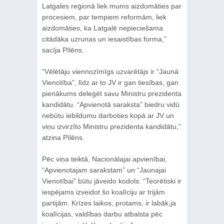
Latgales reģionā liek mums aizdomāties par
procesiem, par tempiem reformām, liek
aizdomāties, ka Latgalē nepieciešama
citādāka uzrunas un iesaistības forma,”
sacīja Pīlēns.
“Vēlētāju viennozīmīgs uzvarētājs ir “Jaunā
Vienotība”, līdz ar to JV ir gan tiesības, gan
pienākums deleģēt savu Ministru prezidenta
kandidātu. “Apvienotā saraksta” biedru vidū
nebūtu iebildumu darboties kopā ar JV un
viņu izvirzīto Ministru prezidenta kandidātu,”
atzina Pīlēns.
Pēc viņa teiktā, Nacionālajai apvienībai,
“Apvienotajam sarakstam” un “Jaunajai
Vienotībai” būtu jāveido kodols: “Teorētiski ir
iespējams izveidot šo koalīciju ar trijām
partijām. Krīzes laikos, protams, ir labāk,ja
koalīcijas, valdības darbu atbalsta pēc