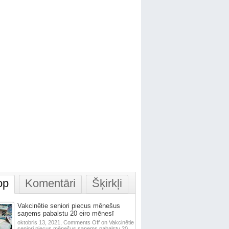
op
Komentāri
Šķirkļi
Vakcinētie seniori piecus mēnešus
saņems pabalstu 20 eiro mēnesī
oktobris 13, 2021,
Comments Off
on Vakcinētie
seniori piecus mēnešus saņems pabalstu 20