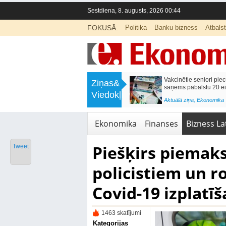
Sestdiena, 8. augusts, 2026 00:44
FOKUSĀ:
Politika
Banku bizness
Atbals
>
Labklājības ministrija rosina reformēt
Kā sagatavot bērnu sko
Ziņas&
un būtiski uzlabot vecāku pabalstu
nepārslogojot ģimene
Viedokļi
<
Aktuālā ziņa
,
Ekonomika
Aktuālā ziņa
,
Izglītība
Ekonomika
Finanses
Bizness Lat
Piešķirs piemak
Tweet
policistiem un 
Covid-19 izplatī
1463 skatījumi
Kategorijas