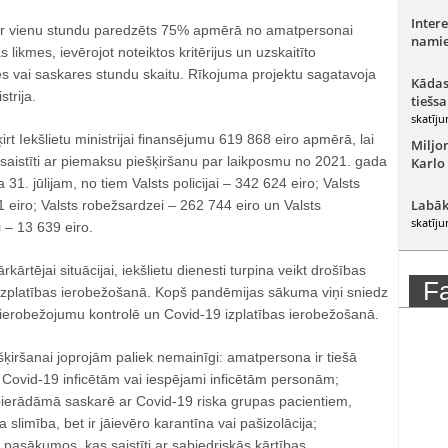
Intere
 vienu stundu paredzēts 75% apmērā no amatpersonai
namie
 likmes, ievērojot noteiktos kritērijus un uzskaitīto
s vai saskares stundu skaitu. Rīkojuma projektu sagatavoja
Kādas
strija.
tiešsa
skatīju
rt Iekšlietu ministrijai finansējumu 619 868 eiro apmērā, lai
Miljo
saistīti ar piemaksu piešķiršanu par laikposmu no 2021. gada
Karlo
a 31. jūlijam, no tiem Valsts policijai – 342 624 eiro; Valsts
Labāk
61 eiro; Valsts robežsardzei – 262 744 eiro un Valsts
skatīju
 – 13 639 eiro.
ārkārtējai situācijai, iekšlietu dienesti turpina veikt drošības
F
zplatības ierobežošanā. Kopš pandēmijas sākuma viņi sniedz
ierobežojumu kontrolē un Covid-19 izplatības ierobežošanā.
ešķiršanai joprojām paliek nemainīgi: amatpersona ir tiešā
Covid-19 inficētām vai iespējami inficētām personām;
pierādāmā saskarē ar Covid-19 riska grupas pacientiem,
 slimība, bet ir jāievēro karantīna vai pašizolācija;
pasākumos, kas saistīti ar sabiedriskās kārtības