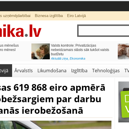
ts uzņēmējdarbībai
Biznesa izglītība
Eiro Latvijā
lai,
Septiņos mēnešos Vivi vilcienos
s budžetu?
pārvadāti 12 miljoni pasažieru; jūlijā
97,4 % reisu izpildīti laikā
Aktuālā ziņa
,
Bizness Latvijā
,
Tirdzniecība
vijā
Ārvalstīs
Likumdošana
Izglītība
Tehnoloģijas
T
sas 619 868 eiro apmērā
robežsargiem par darbu
šanās ierobežošanā