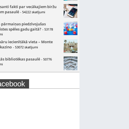
santi fakti par vecākajiem biržu
m pasaulē
- 54222 skatījumi
 pārmaiņas piedzīvojušas
istes spēles gadu gaitā?
- 53178
mi
nāru iecienītākā vieta – Monte
 kazino
- 53072 skatījumi
ās bibliotēkas pasaulē
- 50776
mi
acebook