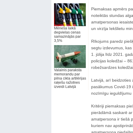
Piemaksas apmērs par
noteiktās stundas algas
amatpersonas iesaiste
Mēneša laikā
un virzīja Iekšlietu mini
degvielas cenas
samazinājās par
3,5%
Rīkojums paredz piešķi
segtu izdevumus, kas 
1. jūlija līdz 2021. gad
policijas koledžai – 8
robežsardzes koledžai
Valainis paraksta
memorandu par
pilna cikla artilērijas
Latvijā, arī beidzoties 
raķešu ražotnes
pasākumus Covid-19 i
izveidi Latvijā
nozīmīgu ieguldījumu 
Kritēriji piemaksas pi
pierādāmā saskarē ar 
amatpersona ir tiešā 
kuriem nav apstiprināta
amatpersona piedalās 