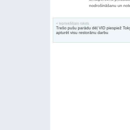
nodrošināšanu un note
< Iepriekšējais raksts
Trešo pušu parādu dēļ VID piespiež Tok
apturēt visu restorānu darbu