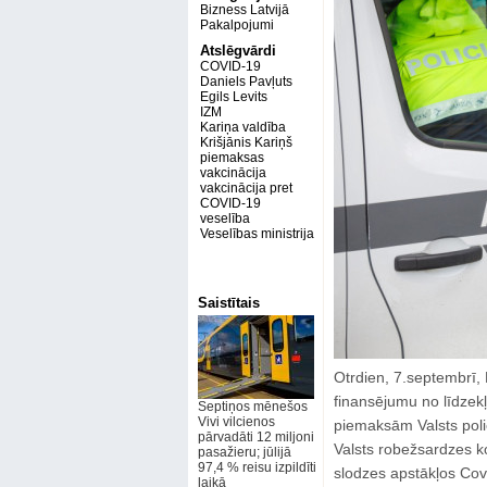
Bizness Latvijā
Pakalpojumi
Atslēgvārdi
COVID-19
Daniels Pavļuts
Egils Levits
IZM
Kariņa valdība
Krišjānis Kariņš
piemaksas
vakcinācija
vakcinācija pret
COVID-19
veselība
Veselības ministrija
Saistītais
Otrdien, 7.septembrī, 
finansējumu no līdzek
Septiņos mēnešos
Vivi vilcienos
piemaksām Valsts polic
pārvadāti 12 miljoni
Valsts robežsardzes 
pasažieru; jūlijā
97,4 % reisu izpildīti
slodzes apstākļos Covi
laikā