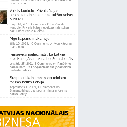
eiro mēnesī
Valsts kontrole: Privatizācijas
nebeidzamais stāsts sāk tukšot valsts
budžetu
maijs 16, 2019,
Comments Off
on Valsts
kontrole: Privatizācijas nebeidzamais stāsts
sāk tukšot valsts budžetu
Algu kāpumu makā nejūt
jūlijs 16, 2013,
48 Comments
on Algu kāpumu
makā nejūt
Rimšēvičs pārliecināts, ka Latvijai
steidzami jāsamazina budžeta deficīts
janvāris 25, 2011,
5 Comments
on Rimšēvičs
pārliecināts, ka Latvijai steidzami jāsamazina
budžeta deficīts
Starptautiskais transporta ministru
forums notiks Latvijā
septembris 4, 2009,
4 Comments
on
Starptautiskais transporta ministru forums
notiks Latvijā