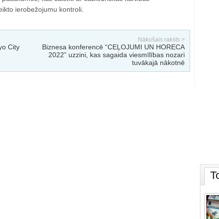
ikto ierobežojumu kontroli.
Nākošais raksts >
yo City
Biznesa konferencē “CEĻOJUMI UN HORECA
2022” uzzini, kas sagaida viesmīlības nozari
tuvākajā nākotnē
T