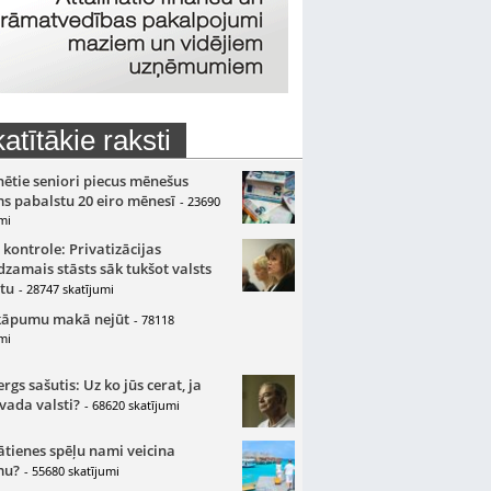
atītākie raksti
nētie seniori piecus mēnešus
s pabalstu 20 eiro mēnesī
- 23690
mi
 kontrole: Privatizācijas
zamais stāsts sāk tukšot valsts
tu
- 28747 skatījumi
kāpumu makā nejūt
- 78118
mi
gs sašutis: Uz ko jūs cerat, ja
 vada valsti?
- 68620 skatījumi
ātienes spēļu nami veicina
mu?
- 55680 skatījumi