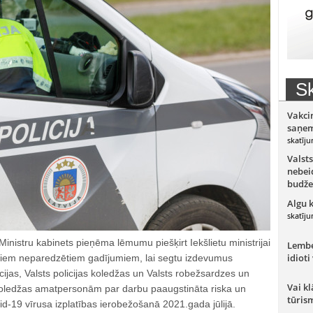
Sk
Vakci
saņem
skatīju
Valsts
nebeid
budže
Algu 
skatīju
Ministru kabinets pieņēma lēmumu piešķirt Iekšlietu ministrijai
Lember
idioti
ļiem neparedzētiem gadījumiem, lai segtu izdevumus
ijas, Valsts policijas koledžas un Valsts robežsardzes un
Vai kl
koledžas amatpersonām par darbu paaugstināta riska un
tūris
d-19 vīrusa izplatības ierobežošanā 2021.gada jūlijā.