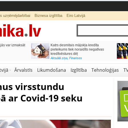
ts uzņēmējdarbībai
Biznesa izglītība
Eiro Latvijā
ās var izmaksāt
Katrs desmitais mājokļa kredīta
pieteikums tiek noraidīts negatīvas
kredītvēstures dēļ
Aktuālā ziņa
,
Finanses
vijā
Ārvalstīs
Likumdošana
Izglītība
Tehnoloģijas
T
onus virsstundu
ā ar Covid-19 seku