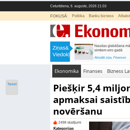
Ceturtdiena, 6. augusts, 2026 21:03
FOKUSĀ:
Politika
Banku bizness
Atbals
>
Septiņos mēnešos Vivi vilcienos
Naudas glabāšana māj
Ziņas&
pārvadāti 12 miljoni pasažieru; jūlijā
simtiem eiro gadā
Viedokļi
97,4 % reisu izpildīti laikā
<
Aktuālā ziņa
,
Finanses
Aktuālā ziņa
,
Bizness Latvijā
,
Tirdzniecība
Ekonomika
Finanses
Bizness Lat
Piešķir 5,4 milj
Tweet
apmaksai saistīb
novēršanu
2498 skatījumi
Kategorijas