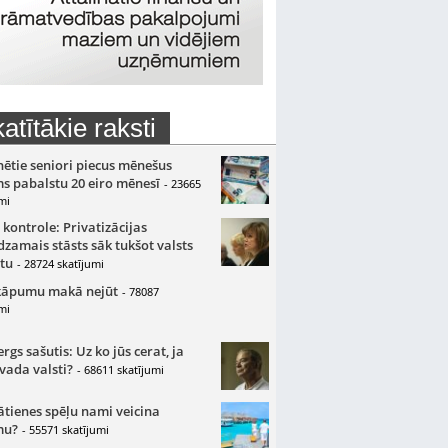
atītākie raksti
nētie seniori piecus mēnešus
s pabalstu 20 eiro mēnesī
- 23665
mi
 kontrole: Privatizācijas
zamais stāsts sāk tukšot valsts
tu
- 28724 skatījumi
kāpumu makā nejūt
- 78087
mi
gs sašutis: Uz ko jūs cerat, ja
 vada valsti?
- 68611 skatījumi
ātienes spēļu nami veicina
mu?
- 55571 skatījumi