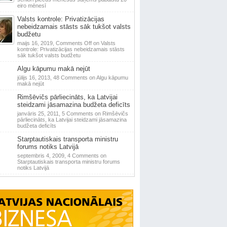
eiro mēnesī
Valsts kontrole: Privatizācijas
nebeidzamais stāsts sāk tukšot valsts
budžetu
maijs 16, 2019,
Comments Off
on Valsts
kontrole: Privatizācijas nebeidzamais stāsts
sāk tukšot valsts budžetu
Algu kāpumu makā nejūt
jūlijs 16, 2013,
48 Comments
on Algu kāpumu
makā nejūt
Rimšēvičs pārliecināts, ka Latvijai
steidzami jāsamazina budžeta deficīts
janvāris 25, 2011,
5 Comments
on Rimšēvičs
pārliecināts, ka Latvijai steidzami jāsamazina
budžeta deficīts
Starptautiskais transporta ministru
forums notiks Latvijā
septembris 4, 2009,
4 Comments
on
Starptautiskais transporta ministru forums
notiks Latvijā