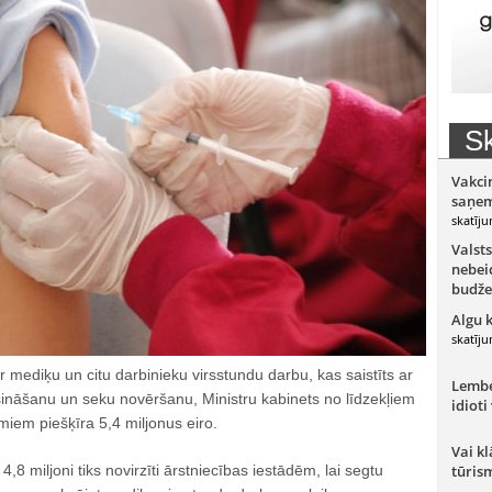
Sk
Vakci
saņem
skatīju
Valsts
nebeid
budže
Algu 
skatīju
 mediķu un citu darbinieku virsstundu darbu, kas saistīts ar
Lember
sināšanu un seku novēršanu, Ministru kabinets no līdzekļiem
idioti
iem piešķīra 5,4 miljonus eiro.
Vai kl
8 miljoni tiks novirzīti ārstniecības iestādēm, lai segtu
tūris