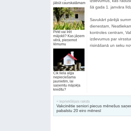
izdevumus, kas raduši
jābūt caurskatāmam
šā gada 1. janvāra līdz
Savukārt pārējā summa
dienestam, Neatliekam
Pirkt vai īrēt
kontroles centram, Val
mājokli? Kas jāņem
izdevumus par virsstu
vērā, pieņemot
lēmumu
risināšanā un seku no
Cik liela alga
nepieciešama
jaunietim, lai
saņemtu mājokļa
kredītu?
< Iepriekšējais raksts
Vakcinētie seniori piecus mēnešus saņ
pabalstu 20 eiro mēnesī