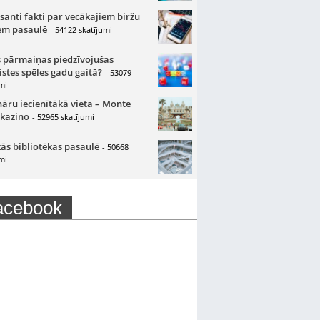
santi fakti par vecākajiem biržu
m pasaulē
- 54122 skatījumi
 pārmaiņas piedzīvojušas
istes spēles gadu gaitā?
- 53079
mi
nāru iecienītākā vieta – Monte
 kazino
- 52965 skatījumi
ās bibliotēkas pasaulē
- 50668
mi
acebook