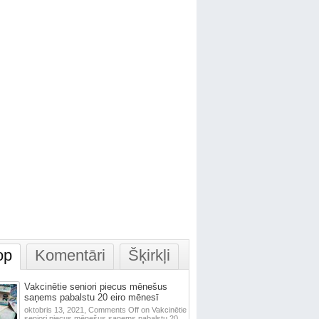
op
Komentāri
Šķirkļi
Vakcinētie seniori piecus mēnešus
saņems pabalstu 20 eiro mēnesī
oktobris 13, 2021,
Comments Off
on Vakcinētie
seniori piecus mēnešus saņems pabalstu 20