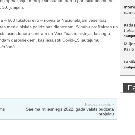
es apmaksājot mediķu virsstundu darbu par laika posmu no
Intere
 30. jūnijam.
namie
 – 600 tūkstoši eiro – novirzīta Nacionālajam veselības
Kādas
ās medicīniskās palīdzības dienestam, Slimību profilakses un
tiešsa
sts asinsdonoru centram un Veselības ministrijai, lai segtu
skatīju
ndām darbiniekiem, kas iesaistīti Covid-19 jautājumu
Miljo
vēršanā.
Karlo
Labāk
skatīju
F
Nākošais raksts >
ems
Saeimā rīt iesniegs 2022. gada valsts budžeta
projektu