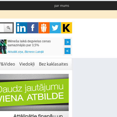
par mums
Mēneša laikā degvielas cenas
Rīgas pašvaldības sko
samazinājās par 3,5%
pieejamas 192 vietas 
Aktuālā ziņa
,
Bizness Latvijā
Aktuālā ziņa
,
Izglītība
V&Video
Viedokļi
Bez kaklasaites