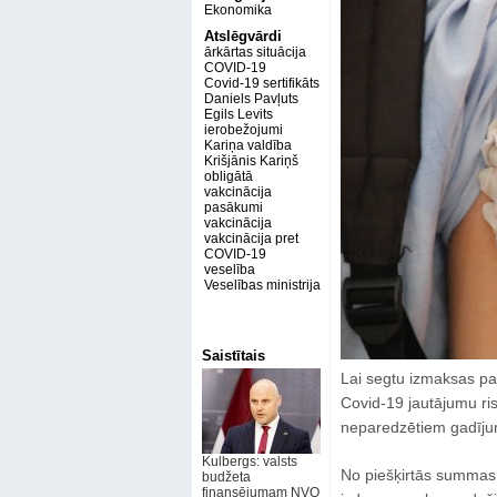
Ekonomika
Atslēgvārdi
ārkārtas situācija
COVID-19
Covid-19 sertifikāts
Daniels Pavļuts
Egils Levits
ierobežojumi
Kariņa valdība
Krišjānis Kariņš
obligātā
vakcinācija
pasākumi
vakcinācija
vakcinācija pret
COVID-19
veselība
Veselības ministrija
Saistītais
Lai segtu izmaksas par
Covid-19 jautājumu ri
neparedzētiem gadījum
Kulbergs: valsts
No piešķirtās summas 4,
budžeta
finansējumam NVO