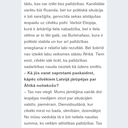
tādu, kas var iztikt bez palīdzības. Kandidāte
varētu būt Ruanda, bet tur politiskā situācija
ir ļoti sarežģīta, genocīda sekas atstājušas
iespaidu uz cilvēku psihi. Varbūt Etiopija,
kurā ir ārkārtīgi liela nabadzība, bet ir liela
vēlme ar to tikt galā, vai Burkinafaso, kura ir
politiski stabila un kur arī palīdzības
sniegšanai ir relatīvi labi rezultāti. Bet šobrīd
nav izteikti labu veiksmes stāstu Āfrikā. Tiem
esot, cilvēki sāk ticēt, ka palīdzības
sadarbības nauda neiztek kā ūdens smiltīs.
– Kā jūs varat saprotami paskaidrot,
kāpēc cilvēkiem Latvijā jārūpējas par
Āfrikā notiekošo?
– Tas nav viegli. Mums jāmēģina vairāk dot
iespējas medijiem ziņot par situācijām
valstīs, piemēram, Dienvidsudānā, kur
cilvēki mirst no bada, slimībām, dzemdējot.
No mūsu viedokļa tā ir ļoti neliela naudas
summa, ko veltām attīstības palīdzībai. Tas