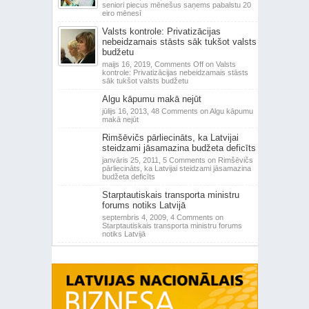
seniori piecus mēnešus saņems pabalstu 20
eiro mēnesī
Valsts kontrole: Privatizācijas
nebeidzamais stāsts sāk tukšot valsts
budžetu
maijs 16, 2019,
Comments Off
on Valsts
kontrole: Privatizācijas nebeidzamais stāsts
sāk tukšot valsts budžetu
Algu kāpumu makā nejūt
jūlijs 16, 2013,
48 Comments
on Algu kāpumu
makā nejūt
Rimšēvičs pārliecināts, ka Latvijai
steidzami jāsamazina budžeta deficīts
janvāris 25, 2011,
5 Comments
on Rimšēvičs
pārliecināts, ka Latvijai steidzami jāsamazina
budžeta deficīts
Starptautiskais transporta ministru
forums notiks Latvijā
septembris 4, 2009,
4 Comments
on
Starptautiskais transporta ministru forums
notiks Latvijā