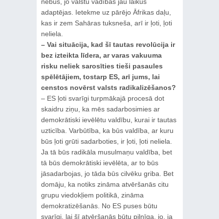
nebūs, jo valstu vadības jau laikus
adaptējas. Ietekme uz pārējo Āfrikas daļu,
kas ir zem Sahāras tuksneša, arī ir ļoti, ļoti
neliela.
– Vai situācija, kad šī tautas revolūcija ir
bez izteikta līdera, ar varas vakuuma
risku neliek sarosīties tieši pasaules
spēlētājiem, tostarp ES, arī jums, lai
censtos novērst valsts radikalizēšanos?
– ES ļoti svarīgi turpmākajā procesā dot
skaidru ziņu, ka mēs sadarbosimies ar
demokrātiski ievēlētu valdību, kurai ir tautas
uzticība. Varbūtība, ka būs valdība, ar kuru
būs ļoti grūti sadarboties, ir ļoti, ļoti neliela.
Ja tā būs radikāla musulmaņu valdība, bet
tā būs demokrātiski ievēlēta, ar to būs
jāsadarbojas, jo tāda būs cilvēku griba. Bet
domāju, ka notiks zināma atvēršanās citu
grupu viedokļiem politikā, zināma
demokratizēšanās. No ES puses būtu
svarīgi, lai šī atvēršanās būtu pilnīga, jo, ja