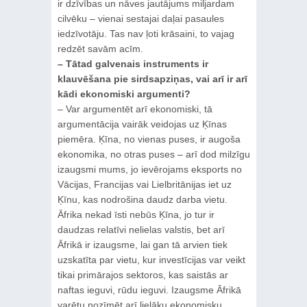
ir dzīvības un nāves jautājums miljardam
cilvēku – vienai sestajai daļai pasaules
iedzīvotāju. Tas nav ļoti krāsaini, to vajag
redzēt savām acīm.
– Tātad galvenais instruments ir
klauvēšana pie sirdsapziņas, vai arī ir arī
kādi ekonomiski argumenti?
– Var argumentēt arī ekonomiski, tā
argumentācija vairāk veidojas uz Ķīnas
piemēra. Ķīna, no vienas puses, ir augoša
ekonomika, no otras puses – arī dod milzīgu
izaugsmi mums, jo ievērojams eksports no
Vācijas, Francijas vai Lielbritānijas iet uz
Ķīnu, kas nodrošina daudz darba vietu.
Āfrika nekad īsti nebūs Ķīna, jo tur ir
daudzas relatīvi nelielas valstis, bet arī
Āfrikā ir izaugsme, lai gan tā arvien tiek
uzskatīta par vietu, kur investīcijas var veikt
tikai primārajos sektoros, kas saistās ar
naftas ieguvi, rūdu ieguvi. Izaugsme Āfrikā
varētu nozīmēt arī lielāku ekonomisku