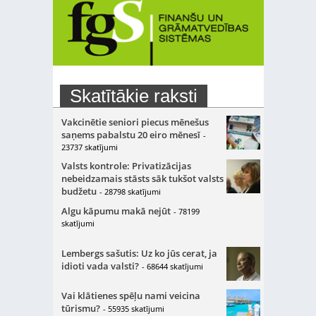
Skatītākie raksti
Vakcinētie seniori piecus mēnešus
saņems pabalstu 20 eiro mēnesī
-
23737 skatījumi
Valsts kontrole: Privatizācijas
nebeidzamais stāsts sāk tukšot valsts
budžetu
- 28798 skatījumi
Algu kāpumu makā nejūt
- 78199
skatījumi
Lembergs sašutis: Uz ko jūs cerat, ja
idioti vada valsti?
- 68644 skatījumi
Vai klātienes spēļu nami veicina
tūrismu?
- 55935 skatījumi