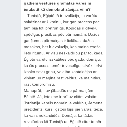
gadiem vēstures grāmatās varēsim
ierakstīt kā demokratizācijas vilni?
– Tunisijā, Ēģiptē tā ir evolūcija, to varētu
salīdzināt ar Ukrainu, kur gan process pēc
tam bija ļoti pretrunīgs. Kopīgas ir cilvēku
spēcīgas prasības pēc pārmaiņām. Dažos
gadījumos pārmaiņas ir lielākas, dažos –
mazākas, bet ir evolūcija, kas maina esošo
lietu ritumu. Ar visu neskaidrību par to, kāda
Ēģipte varētu izskatīties pēc gada, domāju,
ka šis process tomēr ir veselīgs: cilvēki brīvi
izsaka savu gribu, valdība kontaktējas ar
viņiem un mēģina rast veidus, kā mainīties,
rast kompromisu.
Manuprāt, nav jābaidās no pārmaiņām
Ēģiptē. Jā, ietekme ir arī uz citām valstīm.
Jordānijā karalis nomainīja valdību, Jemenā
prezidents, kurš ilgstoši bijis pie varas, teica,
ka vairs nekandidēs. Domāju, ka tādas
revolūcijas kā Tunisijā un Ēģiptē citur tomēr