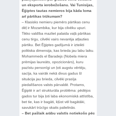
un eksporta ierobežošanu. Vai Tunisijas,
Ēģiptes tautas nemieros bija kāda loma
arī pārtikas trūkumam?
– Klasisks nemieru piemērs pārtikas cenu
dēļ ir Mozambika, kur bija cilvēku upuri.
Tikko valdība mazliet palaida vaļā pārtikas
cenu tirgu, cilvēki vairs nevarēja atļauties
pārtiku. Bet Ēģiptes gadījumā ir izteikti
politiska dimensija, kas brieda jau labu laiku.
Mohammeds el Baradejs (Nobela miera
prēmijas laureāts, opozicionārs), kuru
pazīstu personīgi un ļoti augstu vērtēju,
sacīja, ka vairāk nekā divus gadus šī
situācija jau brieda, cilvēki prasīja
piedalīšanos valsts pārvaldē. Protams,
Ēģiptē ir arī strukturāla problēma: pēdējos
gados tur bija ļoti laba ekonomiskā attīstība,
bet tie, kas ir bagāti, kļūst vēl bagātāki,
savukārt trūcīgo skaits palielinās.
– Bet pašlaik arābu valstīs notiekošo pēc