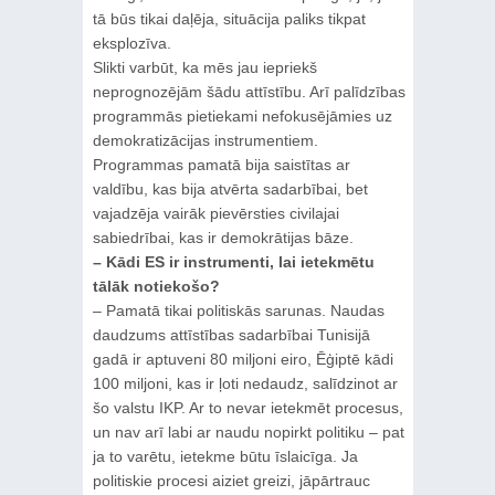
tā būs tikai daļēja, situācija paliks tikpat
eksplozīva.
Slikti varbūt, ka mēs jau iepriekš
neprognozējām šādu attīstību. Arī palīdzības
programmās pietiekami nefokusējāmies uz
demokratizācijas instrumentiem.
Programmas pamatā bija saistītas ar
valdību, kas bija atvērta sadarbībai, bet
vajadzēja vairāk pievērsties civilajai
sabiedrībai, kas ir demokrātijas bāze.
– Kādi ES ir instrumenti, lai ietekmētu
tālāk notiekošo?
– Pamatā tikai politiskās sarunas. Naudas
daudzums attīstības sadarbībai Tunisijā
gadā ir aptuveni 80 miljoni eiro, Ēģiptē kādi
100 miljoni, kas ir ļoti nedaudz, salīdzinot ar
šo valstu IKP. Ar to nevar ietekmēt procesus,
un nav arī labi ar naudu nopirkt politiku – pat
ja to varētu, ietekme būtu īslaicīga. Ja
politiskie procesi aiziet greizi, jāpārtrauc