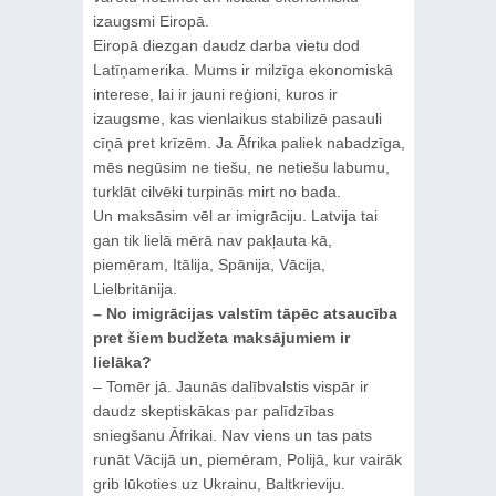
izaugsmi Eiropā.
Eiropā diezgan daudz darba vietu dod
Latīņamerika. Mums ir milzīga ekonomiskā
interese, lai ir jauni reģioni, kuros ir
izaugsme, kas vienlaikus stabilizē pasauli
cīņā pret krīzēm. Ja Āfrika paliek nabadzīga,
mēs negūsim ne tiešu, ne netiešu labumu,
turklāt cilvēki turpinās mirt no bada.
Un maksāsim vēl ar imigrāciju. Latvija tai
gan tik lielā mērā nav pakļauta kā,
piemēram, Itālija, Spānija, Vācija,
Lielbritānija.
– No imigrācijas valstīm tāpēc atsaucība
pret šiem budžeta maksājumiem ir
lielāka?
– Tomēr jā. Jaunās dalībvalstis vispār ir
daudz skeptiskākas par palīdzības
sniegšanu Āfrikai. Nav viens un tas pats
runāt Vācijā un, piemēram, Polijā, kur vairāk
grib lūkoties uz Ukrainu, Baltkrieviju.