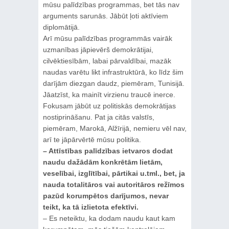
mūsu palīdzības programmas, bet tās nav
arguments sarunās. Jābūt ļoti aktīviem
diplomātijā.
Arī mūsu palīdzības programmās vairāk
uzmanības jāpievērš demokrātijai,
cilvēktiesībām, labai pārvaldībai, mazāk
naudas varētu likt infrastruktūrā, ko līdz šim
darījām diezgan daudz, piemēram, Tunisijā.
Jāatzīst, ka mainīt virzienu traucē inerce.
Fokusam jābūt uz politiskās demokrātijas
nostiprināšanu. Pat ja citās valstīs,
piemēram, Marokā, Alžīrijā, nemieru vēl nav,
arī te jāpārvērtē mūsu politika.
– Attīstības palīdzības ietvaros dodat
naudu dažādām konkrētām lietām,
veselībai, izglītībai, pārtikai u.tml., bet, ja
nauda totalitāros vai autoritāros režīmos
pazūd korumpētos darījumos, nevar
teikt, ka tā izlietota efektīvi.
– Es neteiktu, ka dodam naudu kaut kam