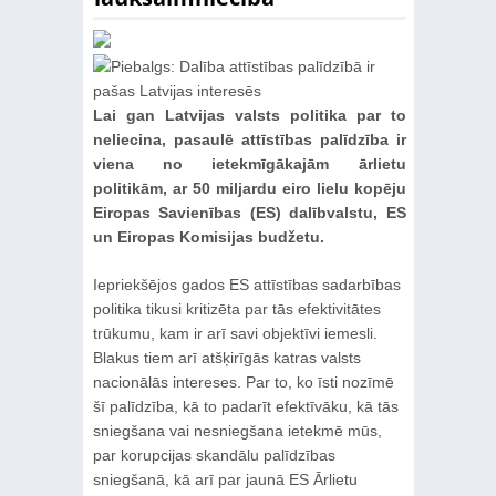
Lai gan Latvijas valsts politika par to
neliecina, pasaulē attīstības palīdzība ir
viena no ietekmīgākajām ārlietu
politikām, ar 50 miljardu eiro lielu kopēju
Eiropas Savienības (ES) dalībvalstu, ES
un Eiropas Komisijas budžetu.
Iepriekšējos gados ES attīstības sadarbības
politika tikusi kritizēta par tās efektivitātes
trūkumu, kam ir arī savi objektīvi iemesli.
Blakus tiem arī atšķirīgās katras valsts
nacionālās intereses. Par to, ko īsti nozīmē
šī palīdzība, kā to padarīt efektīvāku, kā tās
sniegšana vai nesniegšana ietekmē mūs,
par korupcijas skandālu palīdzības
sniegšanā, kā arī par jaunā ES Ārlietu