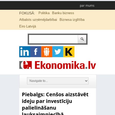
par mums
FOKUSĀ:
Politika
Banku bizness
Atbalsts uzņēmējdarbībai
Biznesa izglītība
Eiro Latvijā
Piebalgs: Cenšos aizstāvēt
ideju par investīciju
palielināšanu
lauksaimniecībā