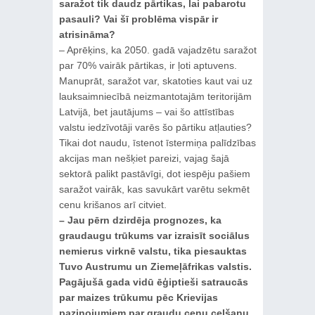
saražot tik daudz pārtikas, lai pabarotu
pasauli? Vai šī problēma vispār ir
atrisināma?
– Aprēķins, ka 2050. gadā vajadzētu saražot
par 70% vairāk pārtikas, ir ļoti aptuvens.
Manuprāt, saražot var, skatoties kaut vai uz
lauksaimniecībā neizmantotajām teritorijām
Latvijā, bet jautājums – vai šo attīstības
valstu iedzīvotāji varēs šo pārtiku atļauties?
Tikai dot naudu, īstenot īstermiņa palīdzības
akcijas man nešķiet pareizi, vajag šajā
sektorā palikt pastāvīgi, dot iespēju pašiem
saražot vairāk, kas savukārt varētu sekmēt
cenu krišanos arī citviet.
– Jau pērn dzirdēja prognozes, ka
graudaugu trūkums var izraisīt sociālus
nemierus virknē valstu, tika piesauktas
Tuvo Austrumu un Ziemeļāfrikas valstis.
Pagājušā gada vidū ēģiptieši satraucās
par maizes trūkumu pēc Krievijas
paziņojumiem par graudu cenu celšanu