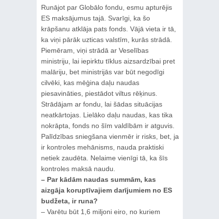
Runājot par Globālo fondu, esmu apturējis
ES maksājumus tajā. Svarīgi, ka šo
krāpšanu atklāja pats fonds. Vājā vieta ir tā,
ka viņi pārāk uzticas valstīm, kurās strādā.
Piemēram, viņi strādā ar Veselības
ministriju, lai iepirktu tīklus aizsardzībai pret
malāriju, bet ministrijās var būt negodīgi
cilvēki, kas mēģina daļu naudas
piesavināties, piestādot viltus rēķinus.
Strādājam ar fondu, lai šādas situācijas
neatkārtojas. Lielāko daļu naudas, kas tika
nokrāpta, fonds no šīm valdībām ir atguvis.
Palīdzības sniegšana vienmēr ir risks, bet, ja
ir kontroles mehānisms, nauda praktiski
netiek zaudēta. Nelaime vienīgi tā, ka šīs
kontroles maksā naudu.
– Par kādām naudas summām, kas
aizgāja koruptīvajiem darījumiem no ES
budžeta, ir runa?
– Varētu būt 1,6 miljoni eiro, no kuriem