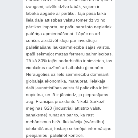
izaugsmi, cilvēki dzīvo labāk, viņiem ir
labāka apgāde ar pārtiku. Tajā pašā laikā
liela daļa attīstības valstu tomēr dzīvo no
pārtikas importa, ar pašu saražoto nepietiek
patēriņa apmierināšanai. Tāpēc es arī
cenšos aizstāvēt ideju par investīciju
palielināšanu lauksaimniecībā šajās valstīs,
īpaši sekmējot mazās fermeru saimniecības.
Tā kā 80% tajās nodarbināto ir sievietes, tas
vienlaikus nozīmē arī atbalstu ģimenēm.
Neraugoties uz lielo saimniecību dominanti
globālajā ekonomikā, manuprāt, lielākajā
daļā jaunattīstības valstu šī palīdzība ir ļoti
nopietna, un tā ir jāsniedz, jo pieprasījums
aug. Francijas prezidents Nikolā Sarkozī
mēģinās G20 (industriāli attīstīto valstu
sanāksme) runāt arī par to, kā rast
mehānismus biržu fluktuāciju (svārstību)
ietekmēšanai, tostarp sekmējot informācijas
pieejamību, palielinot kontroli.