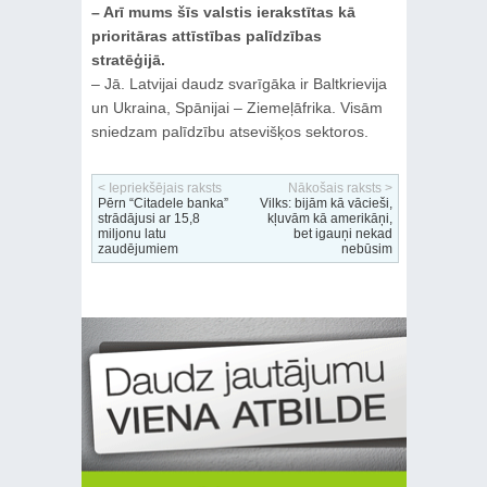
– Arī mums šīs valstis ierakstītas kā
prioritāras attīstības palīdzības
stratēģijā.
– Jā. Latvijai daudz svarīgāka ir Baltkrievija
un Ukraina, Spānijai – Ziemeļāfrika. Visām
sniedzam palīdzību atsevišķos sektoros.
< Iepriekšējais raksts
Nākošais raksts >
Pērn “Citadele banka”
Vilks: bijām kā vācieši,
strādājusi ar 15,8
kļuvām kā amerikāņi,
miljonu latu
bet igauņi nekad
zaudējumiem
nebūsim