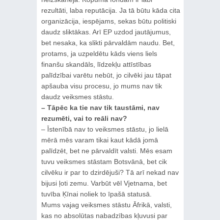
rezultāti, laba reputācija. Ja tā būtu kāda cita
organizācija, iespējams, sekas būtu politiski
daudz sliktākas. Arī EP uzdod jautājumus,
bet nesaka, ka slikti pārvaldām naudu. Bet,
protams, ja uzpeldētu kāds viens liels
finanšu skandāls, līdzekļu attīstības
palīdzībai varētu nebūt, jo cilvēki jau tāpat
apšauba visu procesu, jo mums nav tik
daudz veiksmes stāstu.
– Tāpēc ka tie nav tik taustāmi, nav
rezumēti, vai to reāli nav?
– Īstenībā nav to veiksmes stāstu, jo lielā
mērā mēs varam tikai kaut kādā jomā
palīdzēt, bet ne pārvaldīt valsti. Mēs esam
tuvu veiksmes stāstam Botsvānā, bet cik
cilvēku ir par to dzirdējuši? Tā arī nekad nav
bijusi ļoti zemu. Varbūt vēl Vjetnama, bet
tuvība Ķīnai noliek to īpašā statusā.
Mums vajag veiksmes stāstu Āfrikā, valsti,
kas no absolūtas nabadzības kļuvusi par