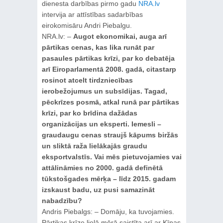
dienesta darbības pirmo gadu
NRA.lv
intervija ar attīstības sadarbības
eirokomisāru Andri Piebalgu.
NRA.lv: –
Augot ekonomikai, auga arī
pārtikas cenas, kas lika runāt par
pasaules pārtikas krīzi, par ko debatēja
arī Eiroparlamentā 2008. gadā, citastarp
rosinot atcelt tirdzniecības
ierobežojumus un subsīdijas. Tagad,
pēckrīzes posmā, atkal runā par pārtikas
krīzi, par ko brīdina dažādas
organizācijas un eksperti. Iemesli –
graudaugu cenas straujš kāpums biržās
un sliktā raža lielākajās graudu
eksportvalstīs. Vai mēs pietuvojamies vai
attālināmies no 2000. gadā definētā
tūkstošgades mērķa – līdz 2015. gadam
izskaust badu, uz pusi samazināt
nabadzību?
Andris Piebalgs: – Domāju, ka tuvojamies.
Pārtikas krīze lielā mērā saistīta arī ar Ķīnas