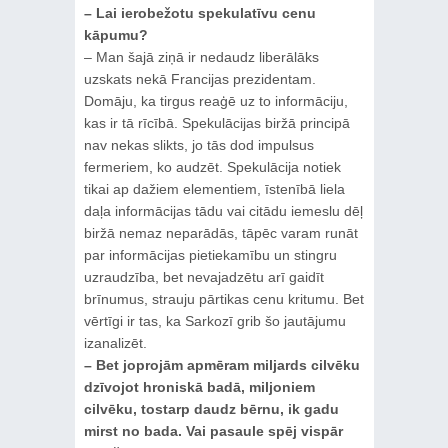
– Lai ierobežotu spekulatīvu cenu
kāpumu?
– Man šajā ziņā ir nedaudz liberālāks
uzskats nekā Francijas prezidentam.
Domāju, ka tirgus reaģē uz to informāciju,
kas ir tā rīcībā. Spekulācijas biržā principā
nav nekas slikts, jo tās dod impulsus
fermeriem, ko audzēt. Spekulācija notiek
tikai ap dažiem elementiem, īstenībā liela
daļa informācijas tādu vai citādu iemeslu dēļ
biržā nemaz neparādās, tāpēc varam runāt
par informācijas pietiekamību un stingru
uzraudzība, bet nevajadzētu arī gaidīt
brīnumus, strauju pārtikas cenu kritumu. Bet
vērtīgi ir tas, ka Sarkozī grib šo jautājumu
izanalizēt.
– Bet joprojām apmēram miljards cilvēku
dzīvojot hroniskā badā, miljoniem
cilvēku, tostarp daudz bērnu, ik gadu
mirst no bada. Vai pasaule spēj vispār