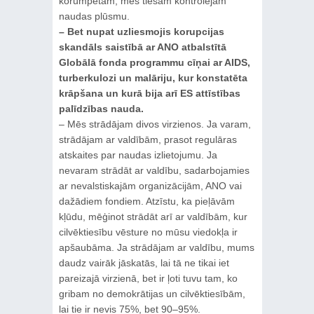
korumpētam, mēs tiešām kontrolējam
naudas plūsmu.
– Bet nupat uzliesmojis korupcijas
skandāls saistībā ar ANO atbalstītā
Globālā fonda programmu cīņai ar AIDS,
turberkulozi un malāriju, kur konstatēta
krāpšana un kurā bija arī ES attīstības
palīdzības nauda.
– Mēs strādājam divos virzienos. Ja varam,
strādājam ar valdībām, prasot regulāras
atskaites par naudas izlietojumu. Ja
nevaram strādāt ar valdību, sadarbojamies
ar nevalstiskajām organizācijām, ANO vai
dažādiem fondiem. Atzīstu, ka pieļāvām
kļūdu, mēģinot strādāt arī ar valdībām, kur
cilvēktiesību vēsture no mūsu viedokļa ir
apšaubāma. Ja strādājam ar valdību, mums
daudz vairāk jāskatās, lai tā ne tikai iet
pareizajā virzienā, bet ir ļoti tuvu tam, ko
gribam no demokrātijas un cilvēktiesībām,
lai tie ir nevis 75%, bet 90–95%.