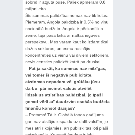
šobrīd ir atgūta puse. Paliek apmēram 0,8
miljoni eiro.
Šīs summas palīdzībai nemaz nav tik lielas.
Piemēram, Angolā palīdzība ir 0,5% no viņu
nacionālā budžeta. Angola ir pēckonflikta
zeme, tajā pašā laikā ar naftas ieguves
perspektīvu. Mēs varam kaut ko izdarīt tikai
dažos sektoros, un esmu rosinājis
koncentrēties uz vienu vai diviem sektoriem,
nevis censties palīdzēt katrā pa druskai.
– Pat ja sakāt, ka summas nav milzīgas,
vai tomēr šī negatīvā publicitāte,
aizdomas nepadara vēl grūtāku jūsu
darbu, pārliecinot valstis atvēlēt
līdzekļus attīstības palīdzībai, jo īpaši
ņemot vērā arī daudzviet esošās budžeta
finanšu konsolidācijas?
– Protams! Tā ir. Globālā fonda gadījums
gan nav atstājis iespaidu uz dalībvalstīm, jo
mēs ātri rīkojāmies, arī publiski tas ļoti plaši
neizskanēja. Kopumā fondam ir labi