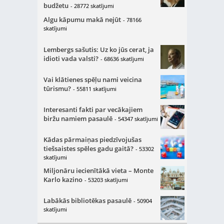
budžetu
- 28772 skatījumi
Algu kāpumu makā nejūt
- 78166
skatījumi
Lembergs sašutis: Uz ko jūs cerat, ja
idioti vada valsti?
- 68636 skatījumi
Vai klātienes spēļu nami veicina
tūrismu?
- 55811 skatījumi
Interesanti fakti par vecākajiem
biržu namiem pasaulē
- 54347 skatījumi
Kādas pārmaiņas piedzīvojušas
tiešsaistes spēles gadu gaitā?
- 53302
skatījumi
Miljonāru iecienītākā vieta – Monte
Karlo kazino
- 53203 skatījumi
Labākās bibliotēkas pasaulē
- 50904
skatījumi