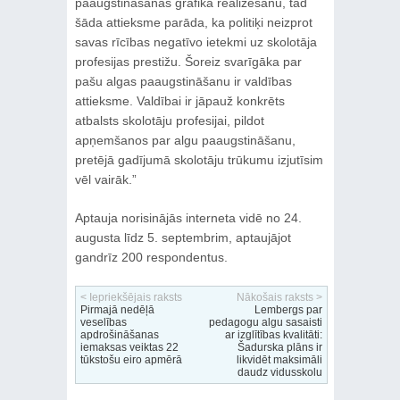
paaugstināšanas grafika realizēšanu, tad
šāda attieksme parāda, ka politiķi neizprot
savas rīcības negatīvo ietekmi uz skolotāja
profesijas prestižu. Šoreiz svarīgāka par
pašu algas paaugstināšanu ir valdības
attieksme. Valdībai ir jāpauž konkrēts
atbalsts skolotāju profesijai, pildot
apņemšanos par algu paaugstināšanu,
pretējā gadījumā skolotāju trūkumu izjutīsim
vēl vairāk.”
Aptauja norisinājās interneta vidē no 24.
augusta līdz 5. septembrim, aptaujājot
gandrīz 200 respondentus.
< Iepriekšējais raksts
Nākošais raksts >
Pirmajā nedēļā
Lembergs par
veselības
pedagogu algu sasaisti
apdrošināšanas
ar izglītības kvalitāti:
iemaksas veiktas 22
Šadurska plāns ir
tūkstošu eiro apmērā
likvidēt maksimāli
daudz vidusskolu