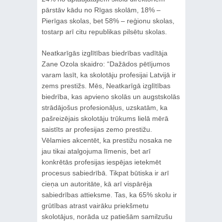
pārstāv kādu no Rīgas skolām, 18% –
Pierīgas skolas, bet 58% – reģionu skolas,
tostarp arī citu republikas pilsētu skolas.
Neatkarīgās izglītības biedrības vadītāja
Zane Ozola skaidro: “Dažādos pētījumos
varam lasīt, ka skolotāju profesijai Latvijā ir
zems prestižs. Mēs, Neatkarīgā izglītības
biedrība, kas apvieno skolās un augstskolās
strādājošus profesionāļus, uzskatām, ka
pašreizējais skolotāju trūkums lielā mērā
saistīts ar profesijas zemo prestižu.
Vēlamies akcentēt, ka prestižu nosaka ne
jau tikai atalgojuma līmenis, bet arī
konkrētās profesijas iespējas ietekmēt
procesus sabiedrībā. Tikpat būtiska ir arī
cieņa un autoritāte, kā arī vispārēja
sabiedrības attieksme. Tas, ka 65% skolu ir
grūtības atrast vairāku priekšmetu
skolotājus, norāda uz patiešām samilzušu