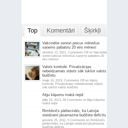
Top
Komentāri
Šķirkļi
Vakcinētie seniori piecus mēnešus
saņems pabalstu 20 eiro mēnesī
oktobris 13, 2021,
Comments Off
on Vakcinētie
seniori piecus mēnešus saņems pabalstu 20
eiro mēnesī
Valsts kontrole: Privatizācijas
nebeidzamais stāsts sāk tukšot valsts
budžetu
maijs 16, 2019,
Comments Off
on Valsts
kontrole: Privatizācijas nebeidzamais stāsts
sāk tukšot valsts budžetu
Algu kāpumu makā nejūt
jūlijs 16, 2013,
48 Comments
on Algu kāpumu
makā nejūt
Rimšēvičs pārliecināts, ka Latvijai
steidzami jāsamazina budžeta deficīts
janvāris 25, 2011,
5 Comments
on Rimšēvičs
pārliecināts, ka Latvijai steidzami jāsamazina
budžeta deficīts