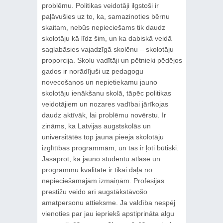
problēmu. Politikas veidotāji ilgstoši ir
paļāvušies uz to, ka, samazinoties bērnu
skaitam, nebūs nepieciešams tik daudz
skolotāju kā līdz šim, un ka dabiskā veidā
saglabāsies vajadzīgā skolēnu – skolotāju
proporcija. Skolu vadītāji un pētnieki pēdējos
gados ir norādījuši uz pedagogu
novecošanos un nepietiekamu jauno
skolotāju ienākšanu skolā, tāpēc politikas
veidotājiem un nozares vadībai jārīkojas
daudz aktīvāk, lai problēmu novērstu. Ir
zināms, ka Latvijas augstskolās un
universitātēs top jauna pieeja skolotāju
izglītības programmām, un tas ir ļoti būtiski.
Jāsaprot, ka jauno studentu atlase un
programmu kvalitāte ir tikai daļa no
nepieciešamajām izmaiņām. Profesijas
prestižu veido arī augstākstāvošo
amatpersonu attieksme. Ja valdība nespēj
vienoties par jau iepriekš apstiprināta algu