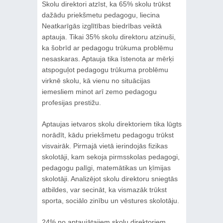
Skolu direktori atzīst, ka 65% skolu trūkst
dažādu priekšmetu pedagogu, liecina
Neatkarīgās izglītības biedrības veiktā
aptauja. Tikai 35% skolu direktoru atzinuši,
ka šobrīd ar pedagogu trūkuma problēmu
nesaskaras. Aptauja tika īstenota ar mērķi
atspoguļot pedagogu trūkuma problēmu
virknē skolu, kā vienu no situācijas
iemesliem minot arī zemo pedagogu
profesijas prestižu.
Aptaujas ietvaros skolu direktoriem tika lūgts
norādīt, kādu priekšmetu pedagogu trūkst
visvairāk. Pirmajā vietā ierindojās fizikas
skolotāji, kam sekoja pirmsskolas pedagogi,
pedagogu palīgi, matemātikas un ķīmijas
skolotāji. Analizējot skolu direktoru sniegtās
atbildes, var secināt, ka vismazāk trūkst
sporta, sociālo zinību un vēstures skolotāju.
24% no aptaujātajiem skolu direktoriem