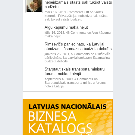
nebeidzamais stāsts sāk tukšot valsts
budžetu
maijs 16, 2019,
Comments Off
on Valsts
kontrole: Privatizācijas nebeidzamais stāsts
sāk tukšot valsts budžetu
Algu kāpumu makā nejūt
jūlijs 16, 2013,
48 Comments
on Algu kāpumu
makā nejūt
Rimšēvičs pārliecināts, ka Latvijai
steidzami jāsamazina budžeta deficīts
janvāris 25, 2011,
5 Comments
on Rimšēvičs
pārliecināts, ka Latvijai steidzami jāsamazina
budžeta deficīts
Starptautiskais transporta ministru
forums notiks Latvijā
septembris 4, 2009,
4 Comments
on
Starptautiskais transporta ministru forums
notiks Latvijā