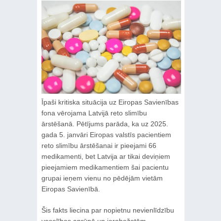
Īpaši kritiska situācija uz Eiropas Savienības
fona vērojama Latvijā reto slimību
ārstēšanā. Pētījums parāda, ka uz 2025.
gada 5. janvāri Eiropas valstīs pacientiem
reto slimību ārstēšanai ir pieejami 66
medikamenti, bet Latvija ar tikai deviņiem
pieejamiem medikamentiem šai pacientu
grupai ieņem vienu no pēdējām vietām
Eiropas Savienībā.
Šis fakts liecina par nopietnu nevienlīdzību
veselības aprūpē un ierobežotām