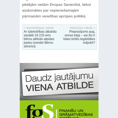
pēdējām vietām Eiropas Savienībā, liekot
aizdomāties par nepieciešamajām
pārmaiņām veselības aprūpes politikā.
< Iepriekšējais raksts
Nākošais raksts >
Ar sabiedrības atbalstu
Pieprasījums aug,
savākti 16 220 eiro
cenas kāpj – vai šis ir
bērnu aktīvās atpūtas
īstais brīdis iegādāties
parka izveidei Bērnu
mājokli?
slimnīcā