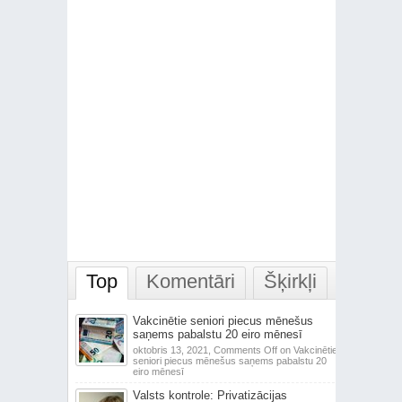
Top
Komentāri
Šķirkļi
Vakcinētie seniori piecus mēnešus
saņems pabalstu 20 eiro mēnesī
oktobris 13, 2021,
Comments Off
on Vakcinētie
seniori piecus mēnešus saņems pabalstu 20
eiro mēnesī
Valsts kontrole: Privatizācijas