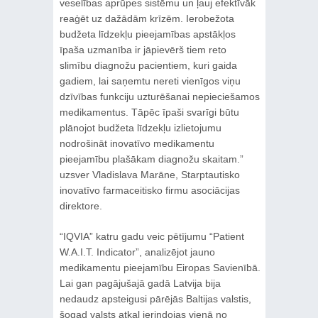
veselības aprūpes sistēmu un ļauj efektīvāk
reaģēt uz dažādām krīzēm. Ierobežota
budžeta līdzekļu pieejamības apstākļos
īpaša uzmanība ir jāpievērš tiem reto
slimību diagnožu pacientiem, kuri gaida
gadiem, lai saņemtu nereti vienīgos viņu
dzīvības funkciju uzturēšanai nepieciešamos
medikamentus. Tāpēc īpaši svarīgi būtu
plānojot budžeta līdzekļu izlietojumu
nodrošināt inovatīvo medikamentu
pieejamību plašākam diagnožu skaitam.”
uzsver Vladislava Marāne, Starptautisko
inovatīvo farmaceitisko firmu asociācijas
direktore.
“IQVIA” katru gadu veic pētījumu “Patient
W.A.I.T. Indicator”, analizējot jauno
medikamentu pieejamību Eiropas Savienībā.
Lai gan pagājušajā gadā Latvija bija
nedaudz apsteigusi pārējās Baltijas valstis,
šogad valsts atkal ierindojas vienā no