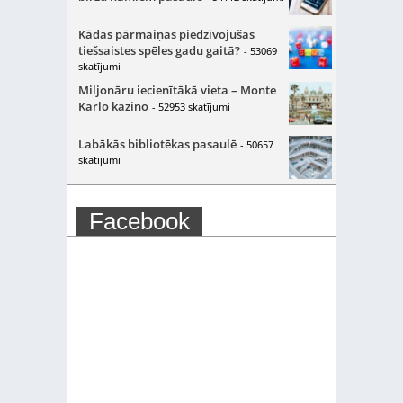
Kādas pārmaiņas piedzīvojušas
tiešsaistes spēles gadu gaitā?
- 53069
skatījumi
Miljonāru iecienītākā vieta – Monte
Karlo kazino
- 52953 skatījumi
Labākās bibliotēkas pasaulē
- 50657
skatījumi
Facebook