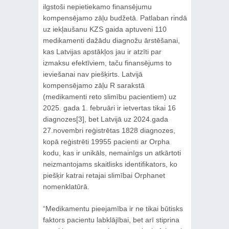
ilgstoši nepietiekamo finansējumu
kompensējamo zāļu budžetā. Patlaban rindā
uz iekļaušanu KZS gaida aptuveni 110
medikamenti dažādu diagnožu ārstēšanai,
kas Latvijas apstākļos jau ir atzīti par
izmaksu efektīviem, taču finansējums to
ieviešanai nav piešķirts. Latvijā
kompensējamo zāļu R sarakstā
(medikamenti reto slimību pacientiem) uz
2025. gada 1. februāri ir ietvertas tikai 16
diagnozes[3], bet Latvijā uz 2024.gada
27.novembri reģistrētas 1828 diagnozes,
kopā reģistrēti 19955 pacienti ar Orpha
kodu, kas ir unikāls, nemainīgs un atkārtoti
neizmantojams skaitlisks identifikators, ko
piešķir katrai retajai slimībai Orphanet
nomenklatūrā.
“Medikamentu pieejamība ir ne tikai būtisks
faktors pacientu labklājībai, bet arī stiprina