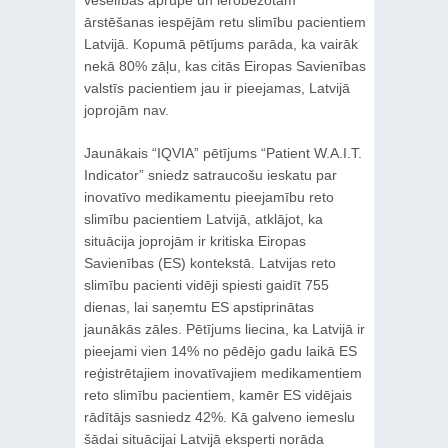
ārstēšanas iespējām retu slimību pacientiem
Latvijā. Kopumā pētījums parāda, ka vairāk
nekā 80% zāļu, kas citās Eiropas Savienības
valstīs pacientiem jau ir pieejamas, Latvijā
joprojām nav.
Jaunākais “IQVIA” pētījums “Patient W.A.I.T.
Indicator” sniedz satraucošu ieskatu par
inovatīvo medikamentu pieejamību reto
slimību pacientiem Latvijā, atklājot, ka
situācija joprojām ir kritiska Eiropas
Savienības (ES) kontekstā. Latvijas reto
slimību pacienti vidēji spiesti gaidīt 755
dienas, lai saņemtu ES apstiprinātas
jaunākās zāles. Pētījums liecina, ka Latvijā ir
pieejami vien 14% no pēdējo gadu laikā ES
reģistrētajiem inovatīvajiem medikamentiem
reto slimību pacientiem, kamēr ES vidējais
rādītājs sasniedz 42%. Kā galveno iemeslu
šādai situācijai Latvijā eksperti norāda