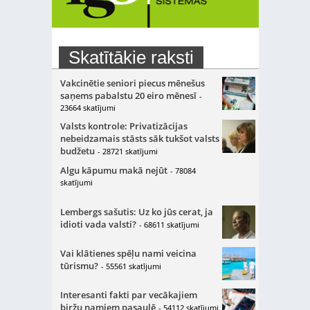
Skatītākie raksti
Vakcinētie seniori piecus mēnešus
saņems pabalstu 20 eiro mēnesī
-
23664 skatījumi
Valsts kontrole: Privatizācijas
nebeidzamais stāsts sāk tukšot valsts
budžetu
- 28721 skatījumi
Algu kāpumu makā nejūt
- 78084
skatījumi
Lembergs sašutis: Uz ko jūs cerat, ja
idioti vada valsti?
- 68611 skatījumi
Vai klātienes spēļu nami veicina
tūrismu?
- 55561 skatījumi
Interesanti fakti par vecākajiem
biržu namiem pasaulē
- 54112 skatījumi