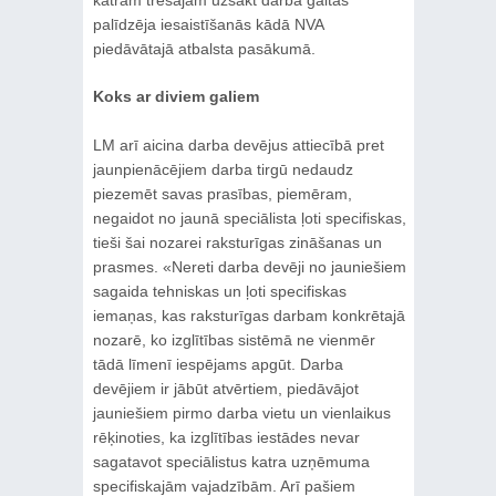
palīdzēja iesaistīšanās kādā NVA
piedāvātajā atbalsta pasākumā.
Koks ar diviem galiem
LM arī aicina darba devējus attiecībā pret
jaunpienācējiem darba tirgū nedaudz
piezemēt savas prasības, piemēram,
negaidot no jaunā speciālista ļoti specifiskas,
tieši šai nozarei raksturīgas zināšanas un
prasmes. «Nereti darba devēji no jauniešiem
sagaida tehniskas un ļoti specifiskas
iemaņas, kas raksturīgas darbam konkrētajā
nozarē, ko izglītības sistēmā ne vienmēr
tādā līmenī iespējams apgūt. Darba
devējiem ir jābūt atvērtiem, piedāvājot
jauniešiem pirmo darba vietu un vienlaikus
rēķinoties, ka izglītības iestādes nevar
sagatavot speciālistus katra uzņēmuma
specifiskajām vajadzībām. Arī pašiem