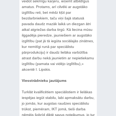
veidot sekmīgu karjeru, ieņemt atbildīgus
amatus. Protams, arī cilvēki ar augstāko
izglītību reti, bet mēdz kļūt par
bezdarbniekiem, taču viņi šajā statusā
pavada daudz mazāk laikā un diezgan ātri
atkal atgriežas darba tirgū. Kā liecina mūsu
ilggadēja pieredze, jauniešiem ar augstāko
izglītību (pat jā tā iegūta sociālajās zinātnes,
kur nemitīgi runā par speciālistu
pārprodukciju) ir daudz lielāka varbūtība
atrast darbu nekā jaunietim ar nepietiekamu
izglītību (pamata vai vidējo izglītību),»
akcentē I. Lipskis.
Viesstrādnieku jautājums
Turklāt kvalificētiem speciālistiem ir lielākas
iespējas iegūt stabilu, labi apmaksātu darbu,
jo jomās, kur augstas raudzes speciālistu
trūkst, piemēram, IKT jomā, tieši darba
ņēmējs šobrīd diktē savus noteikumus, jo tur