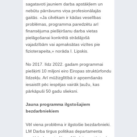
sagatavoti jauniem darba apstākļiem un
nebūtu pārrāvums viņa profesionālajās
gaitās. «Ja cilvēkam ir kādas veselības
problēmas, programma paredzētu arī
finansējuma piešķiršanu darba vietas
pielāgošanai konkrētā strādājošā
vajadzībām vai apmaksātas vizītes pie
fizioterapeita,» norāda I. Lipskis.
No 2017. līdz 2022. gadam programmai
piešķirti 10 miljoni eiro Eiropas struktūrfondu
līdzekļu. Arī mūžizglītībā ir apņemšanās
iesaistīt pēc iespējas vairāk ļaužu, kas
pārkāpuši 50 gadu slieksni.
Jauna programma ilgstošajiem
bezdarbniekiem
Vēl viena problēma ir ilgstošie bezdarbnieki.
LM Darba tirgus politikas departamenta