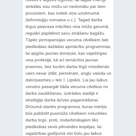
strādātu visu mūžu un nedomātu par tiem
procesiem, kas notiek viņa uzņēmumā
(tehnoloģiju nomaiņa u.c.). Tagad darba
tirgus pieprasa mācīties visa mūža garumā,
regulāri papildinot savu zināšanu bagāžu.
Tāpēc pirmspensijas vecuma cilvēkiem tiek
piedāvātas dažādas apmācību programmas,
lai apgūtu jaunas iemaņas, kas vajadzīgas
viņa profesijā, kā arī iemācītos jaunas
prasmes, bez kurām darba tirgū mūsdienās
vairs nevar iztikt, piemēram, angļu valoda un
datorpasmes,» teic I. Lipskis. Lai jau laikus
censtos pasargāt šāda vecuma cilvēkus no
darba zaudēšanas, izstrādes stadijā ir
stratēģija darba dzīves pagarināšanai.
Drīzumā startēs programma, kuras mērķis
būs palīdzēt pusmūža cilvēkiem noturēties
darba tirgū, proti, nodarbinātajiem tiks
piedāvātas sevis pilnveides iespējas, lai
vajadzības gadījumā viņi būtu jau laikus