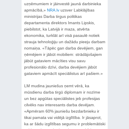
uzņēmumiem ir jāinvestē jaunā darbinieka
apmācībā,»
NRA.lv
uzsver Labklājības
ministrijas Darba tirgus politikas
departamenta direktors Imants Lipskis,
piebilstot, ka Latvijā ir maza, atvērta
ekonomika, turklāt arī visā pasaulē notiek
strauja tehnoloģiju un dažādu pieeju darbam
nomaiņa. «Tāpēc gan darba devējiem, gan
ņēmējiem ir jābūt mobiliem: strādājošajiem
jābūt gataviem mācīties visu savu
profesionālo dzīvi, darba devējiem jābūt
gataviem apmācīt speciālistus arī pašiem.»
LM mudina jauniešus ņemt vērā, ka
mūsdienu darba tirgū diplomam ir nozīme
un bez apgūtas speciālistes jeb profesijas
cilvēks nav interesants darba devējam.
«Apmēram 60% jauniešu bezdarbnieku ir
tikai pamata vai vidējā izglītība. Ir jāsaprot,
ka ar šādu izglītības segumu ir problemātiski