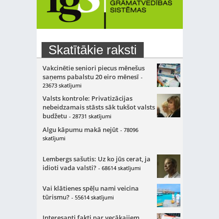
Skatītākie raksti
Vakcinētie seniori piecus mēnešus
saņems pabalstu 20 eiro mēnesī
-
23673 skatījumi
Valsts kontrole: Privatizācijas
nebeidzamais stāsts sāk tukšot valsts
budžetu
- 28731 skatījumi
Algu kāpumu makā nejūt
- 78096
skatījumi
Lembergs sašutis: Uz ko jūs cerat, ja
idioti vada valsti?
- 68614 skatījumi
Vai klātienes spēļu nami veicina
tūrismu?
- 55614 skatījumi
Interesanti fakti par vecākajiem