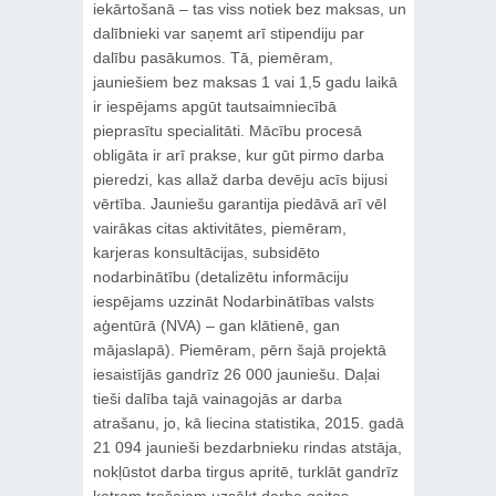
iekārtošanā – tas viss notiek bez maksas, un
dalībnieki var saņemt arī stipendiju par
dalību pasākumos. Tā, piemēram,
jauniešiem bez maksas 1 vai 1,5 gadu laikā
ir iespējams apgūt tautsaimniecībā
pieprasītu specialitāti. Mācību procesā
obligāta ir arī prakse, kur gūt pirmo darba
pieredzi, kas allaž darba devēju acīs bijusi
vērtība. Jauniešu garantija piedāvā arī vēl
vairākas citas aktivitātes, piemēram,
karjeras konsultācijas, subsidēto
nodarbinātību (detalizētu informāciju
iespējams uzzināt Nodarbinātības valsts
aģentūrā (NVA) – gan klātienē, gan
mājaslapā). Piemēram, pērn šajā projektā
iesaistījās gandrīz 26 000 jauniešu. Daļai
tieši dalība tajā vainagojās ar darba
atrašanu, jo, kā liecina statistika, 2015. gadā
21 094 jaunieši bezdarbnieku rindas atstāja,
nokļūstot darba tirgus apritē, turklāt gandrīz
katram trešajam uzsākt darba gaitas