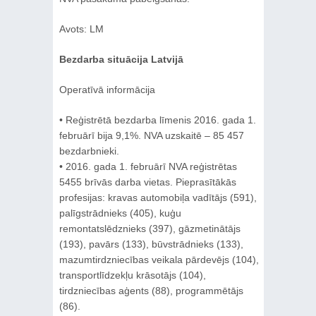
Avots: LM
Bezdarba situācija Latvijā
Operatīvā informācija
• Reģistrētā bezdarba līmenis 2016. gada 1.
februārī bija 9,1%. NVA uzskaitē – 85 457
bezdarbnieki.
• 2016. gada 1. februārī NVA reģistrētas
5455 brīvās darba vietas. Pieprasītākās
profesijas: kravas automobiļa vadītājs (591),
palīgstrādnieks (405), kuģu
remontatslēdznieks (397), gāzmetinātājs
(193), pavārs (133), būvstrādnieks (133),
mazumtirdzniecības veikala pārdevējs (104),
transportlīdzekļu krāsotājs (104),
tirdzniecības aģents (88), programmētājs
(86).