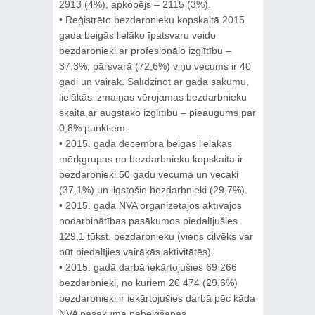
2913 (4%), apkopējs – 2115 (3%).
• Reģistrēto bezdarbnieku kopskaitā 2015.
gada beigās lielāko īpatsvaru veido
bezdarbnieki ar profesionālo izglītību –
37,3%, pārsvarā (72,6%) viņu vecums ir 40
gadi un vairāk. Salīdzinot ar gada sākumu,
lielākās izmaiņas vērojamas bezdarbnieku
skaitā ar augstāko izglītību – pieaugums par
0,8% punktiem.
• 2015. gada decembra beigās lielākās
mērķgrupas no bezdarbnieku kopskaita ir
bezdarbnieki 50 gadu vecumā un vecāki
(37,1%) un ilgstošie bezdarbnieki (29,7%).
• 2015. gadā NVA organizētajos aktīvajos
nodarbinātības pasākumos piedalījušies
129,1 tūkst. bezdarbnieku (viens cilvēks var
būt piedalījies vairākās aktivitātēs).
• 2015. gadā darbā iekārtojušies 69 266
bezdarbnieki, no kuriem 20 474 (29,6%)
bezdarbnieki ir iekārtojušies darbā pēc kāda
NVA pasākuma pabeigšanas.