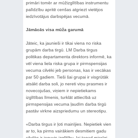
primāri tomēr ar mūžizglītības instrumentu
palīdzību apritē cenšas atgriezt vietējos
iedzīvotājus darbspējas vecumā.
Jāmācās visa mūža garumā
Jāteic, ka jaunieši ir tikai viena no riska
grupām darba tirgū. LM Darba tirgus
politikas departamenta direktors informē, ka
vēl viena liela riska grupa ir pirmspensijas
vecuma cilvēki jeb personas, kas ir vecākas
par 50 gadiem. Tieši šai grupai ir visgrūtāk
atsākt darba soli, jo nereti viņu prasmes ir
novecojušas, viņiem ir nepietiekams
izglītības līmenis, turklāt attiecībā uz
pirmspensijas vecuma ļaudīm darba tirgū
pastāv virkne aizspriedumu un stereotipu.
«Darba tirgus ir ļoti mainījies. Nepietiek vien
ar to, ka pirms vairākiem desmitiem gadu
cilvēks ir ieguvis izglītību, lai tagad mierīgi