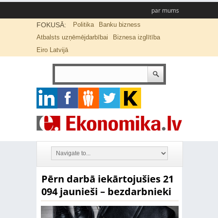
par mums
FOKUSĀ:
Politika
Banku bizness
Atbalsts uzņēmējdarbībai
Biznesa izglītība
Eiro Latvijā
Pērn darbā iekārtojušies 21
094 jaunieši – bezdarbnieki