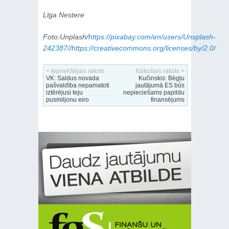
Līga Nestere
Foto:Unplash/
https://pixabay.com/en/users/Unsplash-
242387/
/
https://creativecommons.org/licenses/by/2.0/
< Iepriekšējais raksts
Nākošais raksts >
VK: Saldus novada
Kučinskis: Bēgļu
pašvaldība nepamatoti
jautājumā ES būs
iztērējusi teju
nepieciešams papildu
pusmiljonu eiro
finansējums