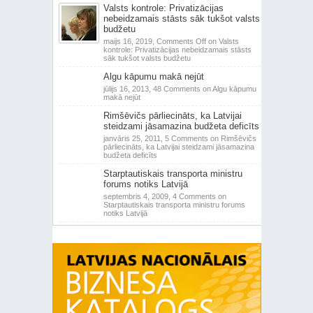
Valsts kontrole: Privatizācijas
nebeidzamais stāsts sāk tukšot valsts
budžetu
maijs 16, 2019,
Comments Off
on Valsts
kontrole: Privatizācijas nebeidzamais stāsts
sāk tukšot valsts budžetu
Algu kāpumu makā nejūt
jūlijs 16, 2013,
48 Comments
on Algu kāpumu
makā nejūt
Rimšēvičs pārliecināts, ka Latvijai
steidzami jāsamazina budžeta deficīts
janvāris 25, 2011,
5 Comments
on Rimšēvičs
pārliecināts, ka Latvijai steidzami jāsamazina
budžeta deficīts
Starptautiskais transporta ministru
forums notiks Latvijā
septembris 4, 2009,
4 Comments
on
Starptautiskais transporta ministru forums
notiks Latvijā