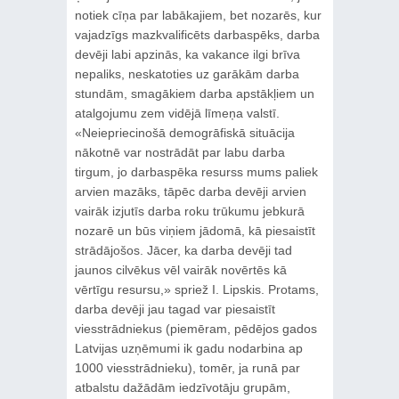
notiek cīņa par labākajiem, bet nozarēs, kur
vajadzīgs mazkvalificēts darbaspēks, darba
devēji labi apzinās, ka vakance ilgi brīva
nepaliks, neskatoties uz garākām darba
stundām, smagākiem darba apstākļiem un
atalgojumu zem vidējā līmeņa valstī.
«Neiepriecinošā demogrāfiskā situācija
nākotnē var nostrādāt par labu darba
tirgum, jo darbaspēka resurss mums paliek
arvien mazāks, tāpēc darba devēji arvien
vairāk izjutīs darba roku trūkumu jebkurā
nozarē un būs viņiem jādomā, kā piesaistīt
strādājošos. Jācer, ka darba devēji tad
jaunos cilvēkus vēl vairāk novērtēs kā
vērtīgu resursu,» spriež I. Lipskis. Protams,
darba devēji jau tagad var piesaistīt
viesstrādniekus (piemēram, pēdējos gados
Latvijas uzņēmumi ik gadu nodarbina ap
1000 viesstrādnieku), tomēr, ja runā par
atbalstu dažādām iedzīvotāju grupām,