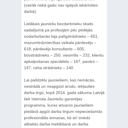
(vairāk nekā gadu nav spējuši iekārtoties
darbā).
Lielākais jauniešu bezdarbnieku skaits
sadalījumā pa profesijām pēc pēdējās
nodarbošanās bija palīgstrādnieks – 651,
mazumtirdzniecības veikala pārdevējs –
618, pārdevējs konsultants – 605,
būvstrādnieks – 250, viesmīlis – 232, klientu
apkalpošanas speciālists – 167, pavārs –
147, ceha strādnieks – 140.
Lai palīdzētu jauniešiem, kas nemācās,
nestrādā un neapgūst arodu, iekļauties
darba tirgū, kopš 2014. gada sākuma Latvijā
tiek īstenota Jauniešu garantijas
programma, kuras ietvaros jauniešiem
piedāvā apgūt darba tirgum nepieciešamās
profesionālās iemaņas, kā arī sniedz
atbalstu darba meklēšanā un darba