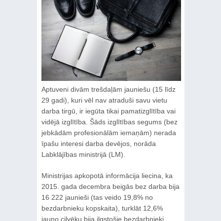
Aptuveni divām trešdaļām jauniešu (15 līdz
29 gadi), kuri vēl nav atraduši savu vietu
darba tirgū, ir iegūta tikai pamatizglītība vai
vidējā izglītība. Šāds izglītības segums (bez
jebkādām profesionālām iemaņām) nerada
īpašu interesi darba devējos, norāda
Labklājības ministrijā (LM).
Ministrijas apkopotā informācija liecina, ka
2015. gada decembra beigās bez darba bija
16 222 jaunieši (tas veido 19,8% no
bezdarbnieku kopskaita), turklāt 12,6%
jauno cilvēku bija ilgstošie bezdarbnieki