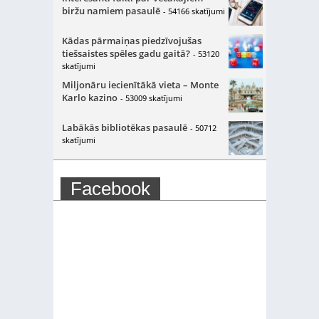
biržu namiem pasaulē
- 54166 skatījumi
Kādas pārmaiņas piedzīvojušas
tiešsaistes spēles gadu gaitā?
- 53120
skatījumi
Miljonāru iecienītākā vieta – Monte
Karlo kazino
- 53009 skatījumi
Labākās bibliotēkas pasaulē
- 50712
skatījumi
Facebook