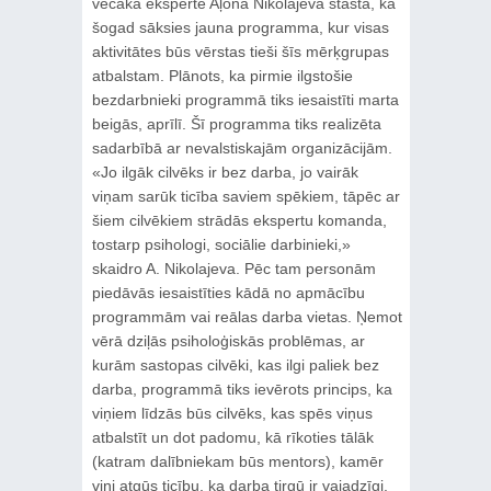
vecākā eksperte Aļona Nikolajeva stāsta, ka
šogad sāksies jauna programma, kur visas
aktivitātes būs vērstas tieši šīs mērķgrupas
atbalstam. Plānots, ka pirmie ilgstošie
bezdarbnieki programmā tiks iesaistīti marta
beigās, aprīlī. Šī programma tiks realizēta
sadarbībā ar nevalstiskajām organizācijām.
«Jo ilgāk cilvēks ir bez darba, jo vairāk
viņam sarūk ticība saviem spēkiem, tāpēc ar
šiem cilvēkiem strādās ekspertu komanda,
tostarp psihologi, sociālie darbinieki,»
skaidro A. Nikolajeva. Pēc tam personām
piedāvās iesaistīties kādā no apmācību
programmām vai reālas darba vietas. Ņemot
vērā dziļās psiholoģiskās problēmas, ar
kurām sastopas cilvēki, kas ilgi paliek bez
darba, programmā tiks ievērots princips, ka
viņiem līdzās būs cilvēks, kas spēs viņus
atbalstīt un dot padomu, kā rīkoties tālāk
(katram dalībniekam būs mentors), kamēr
viņi atgūs ticību, ka darba tirgū ir vajadzīgi.