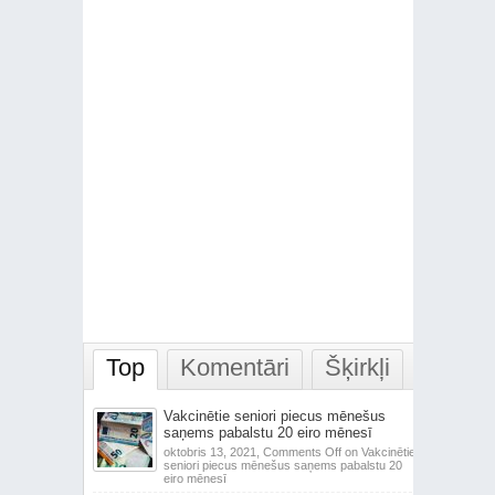
Top
Komentāri
Šķirkļi
Vakcinētie seniori piecus mēnešus
saņems pabalstu 20 eiro mēnesī
oktobris 13, 2021,
Comments Off
on Vakcinētie
seniori piecus mēnešus saņems pabalstu 20
eiro mēnesī