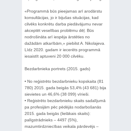
«Programmā būs pieejamas arī arodārstu
konsultācijas, jo ir bijušas situācijas, kad
cilvēks konkrētu darba piedāvājumu nevar
akceptēt veselības problēmu dēļ. Būs
nodrošināta arī iespēja ārstēties no
dažādām atkarībām,» piebilst A. Nikolajeva.
Līdz 2020. gadam ir iecerēts programmā
iesaistīt aptuveni 20 000 cilvēku.
Bezdarbnieka portrets (2015. gads)
• No reģistrēto bezdarbnieku kopskaita (81
780) 2015. gada beigās 53,4% (43 681) bija
sievietes un 46,6% (38 099) vīrieši.
• Reģistrēto bezdarbnieku skaits sadalījumā
pa profesijām pēc pēdējās nodarbošanās
2015. gada beigās (lielākais skaits):
palīgstrādnieks – 4497 (5%),
mazumtirdzniecības veikala pārdevējs –