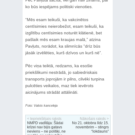
ko būs iespējams politiski vienoties.
“Mēs esam teikuši, ka vakcinētos
centīsimies neierobežot, esam teikuši, ka
izglītību centīsimies noturēt klātienē, bet
pašlaik mēs esam kraujas malā,” atzina
Pavļuts, norādot, ka slimnīcās “drīz būs
jāsāk izvēlēties, kurš dzīvos un kurš nē”.
Pēc viņa teiktā, redzams, ka esošie
priekšlikumi nestrādā, jo sabiedriskais
transports joprojām ir pilns, cilvēki turpina
pulcēties veikalos, maz tiek ievērots
aicinājums strādāt attālināti.
Foto: Valsts kanceleja
< Iepriekšējais raksts
Nākošais raksts >
NMPD vadītāja: Šādai
No 21. oktobra līdz 15.
krīzei nav bijis gatavs
novembrim – stingrs
neviens – ne politiķi, ne
“lokdauns”