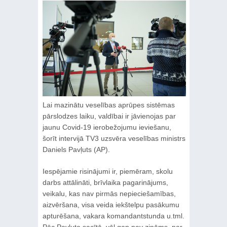
Lai mazinātu veselības aprūpes sistēmas
pārslodzes laiku, valdībai ir jāvienojas par
jaunu Covid-19 ierobežojumu ieviešanu,
šorīt intervijā TV3 uzsvēra veselības ministrs
Daniels Pavļuts (AP).
Iespējamie risinājumi ir, piemēram, skolu
darbs attālināti, brīvlaika pagarinājums,
veikalu, kas nav pirmās nepieciešamības,
aizvēršana, visa veida iekštelpu pasākumu
apturēšana, vakara komandantstunda u.tml.
Pēc Pavļuta sacītā, vēl gan nav zināms, par