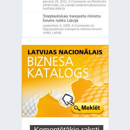
janvāris 25, 2011,
5 Comments
on Rimšēvičs
pārliecināts, ka Latvijai steidzami jāsamazina
budžeta deficīts
Starptautiskais transporta ministru
forums notiks Latvijā
septembris 4, 2009,
4 Comments
on
Starptautiskais transporta ministru forums
notiks Latvijā
Komentētākie raksti