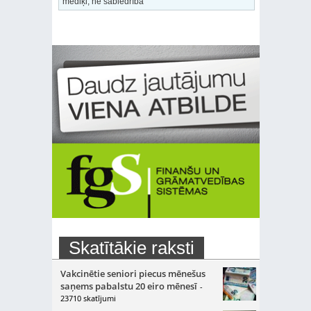
mediķi, ne sabiedrība
Skatītākie raksti
Vakcinētie seniori piecus mēnešus
saņems pabalstu 20 eiro mēnesī
-
23710 skatījumi