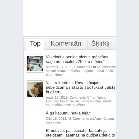
Top
Komentāri
Šķirkļi
Vakcinētie seniori piecus mēnešus
saņems pabalstu 20 eiro mēnesī
oktobris 13, 2021,
Comments Off
on Vakcinētie
seniori piecus mēnešus saņems pabalstu 20
eiro mēnesī
Valsts kontrole: Privatizācijas
nebeidzamais stāsts sāk tukšot valsts
budžetu
maijs 16, 2019,
Comments Off
on Valsts
kontrole: Privatizācijas nebeidzamais stāsts
sāk tukšot valsts budžetu
Algu kāpumu makā nejūt
jūlijs 16, 2013,
48 Comments
on Algu kāpumu
makā nejūt
Rimšēvičs pārliecināts, ka Latvijai
steidzami jāsamazina budžeta deficīts