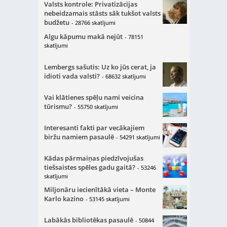
Valsts kontrole: Privatizācijas
nebeidzamais stāsts sāk tukšot valsts
budžetu
- 28766 skatījumi
Algu kāpumu makā nejūt
- 78151
skatījumi
Lembergs sašutis: Uz ko jūs cerat, ja
idioti vada valsti?
- 68632 skatījumi
Vai klātienes spēļu nami veicina
tūrismu?
- 55750 skatījumi
Interesanti fakti par vecākajiem
biržu namiem pasaulē
- 54291 skatījumi
Kādas pārmaiņas piedzīvojušas
tiešsaistes spēles gadu gaitā?
- 53246
skatījumi
Miljonāru iecienītākā vieta – Monte
Karlo kazino
- 53145 skatījumi
Labākās bibliotēkas pasaulē
- 50844