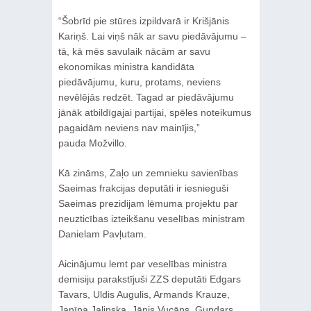
“Šobrīd pie stūres izpildvarā ir Krišjānis
Kariņš. Lai viņš nāk ar savu piedāvājumu –
tā, kā mēs savulaik nācām ar savu
ekonomikas ministra kandidāta
piedāvājumu, kuru, protams, neviens
nevēlējās redzēt. Tagad ar piedāvājumu
jānāk atbildīgajai partijai, spēles noteikumus
pagaidām neviens nav mainījis,”
pauda Možvillo.
Kā zināms, Zaļo un zemnieku savienības
Saeimas frakcijas deputāti ir iesnieguši
Saeimas prezidijam lēmuma projektu par
neuzticības izteikšanu veselības ministram
Danielam Pavļutam.
Aicinājumu lemt par veselības ministra
demisiju parakstījuši ZZS deputāti Edgars
Tavars, Uldis Augulis, Armands Krauze,
Janīna Jalinska, Jānis Vucāns, Gundars