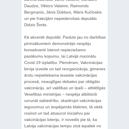
Daudze, Viktors Valainis, Raimonds
Bergmanis, Jānis Dūklavs, Māris Kučinskis
un pie frakcijām nepiederošais deputāts
Didzis Šmits.
Kā akcentē deputāti, Pavļuts jau no darbības
pirmsākumiem demonstrējis nespēju
konsekventi īstenot nepieciešamo
pasākumu kopumu, lai Latvijā mazinātu
Covid-19 izplatību. Piemēram, Vakcinācijas
biroja izveide un tad reorganizācija, ģimenes
ārstu nepietiekama iesaiste vakcinācijas
procesā, neauglīgas debates par obligāto
vakcināciju, arī valdības un īpaši – atbildīgās
Veselības ministrijas – nespēja atbilstoši
uzrunāt sabiedrību, skaidrojot vakcinācijas
ieguvumus un iespējamās blaknes, tā vietā
rosinot un tad atsaucot iniciatīvu par
vakcinācijas loteriju, ir novedis pie tā, ka
Latvija vakcinācijas tempu ziņā iepaliek no