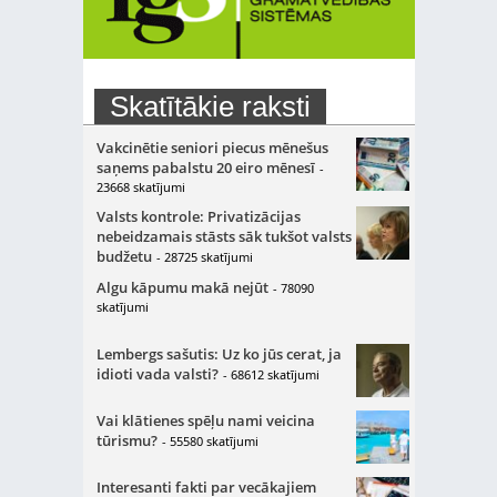
Skatītākie raksti
Vakcinētie seniori piecus mēnešus
saņems pabalstu 20 eiro mēnesī
-
23668 skatījumi
Valsts kontrole: Privatizācijas
nebeidzamais stāsts sāk tukšot valsts
budžetu
- 28725 skatījumi
Algu kāpumu makā nejūt
- 78090
skatījumi
Lembergs sašutis: Uz ko jūs cerat, ja
idioti vada valsti?
- 68612 skatījumi
Vai klātienes spēļu nami veicina
tūrismu?
- 55580 skatījumi
Interesanti fakti par vecākajiem