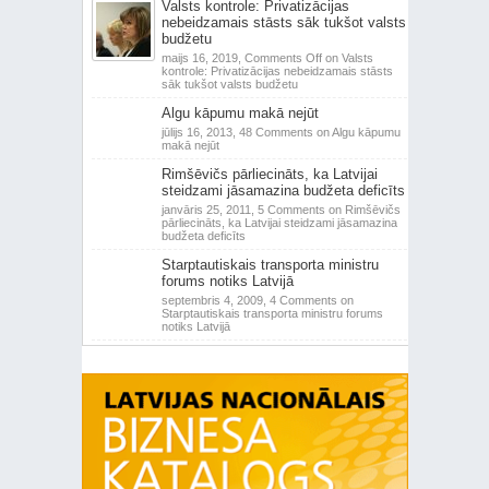
Valsts kontrole: Privatizācijas
nebeidzamais stāsts sāk tukšot valsts
budžetu
maijs 16, 2019,
Comments Off
on Valsts
kontrole: Privatizācijas nebeidzamais stāsts
sāk tukšot valsts budžetu
Algu kāpumu makā nejūt
jūlijs 16, 2013,
48 Comments
on Algu kāpumu
makā nejūt
Rimšēvičs pārliecināts, ka Latvijai
steidzami jāsamazina budžeta deficīts
janvāris 25, 2011,
5 Comments
on Rimšēvičs
pārliecināts, ka Latvijai steidzami jāsamazina
budžeta deficīts
Starptautiskais transporta ministru
forums notiks Latvijā
septembris 4, 2009,
4 Comments
on
Starptautiskais transporta ministru forums
notiks Latvijā