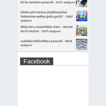
biržu namiem pasaulē
- 54131 skatījumi
Kādas pārmaiņas piedzīvojušas
tiešsaistes spēles gadu gaitā?
- 53087
skatījumi
Miljonāru iecienītākā vieta – Monte
Karlo kazino
- 52975 skatījumi
Labākās bibliotēkas pasaulē
- 50678
skatījumi
Facebook