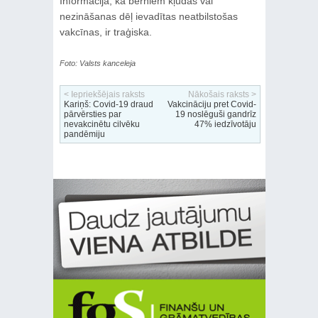
Informācija, ka bērniem kļūdas vai
nezināšanas dēļ ievadītas neatbilstošas
vakcīnas, ir traģiska.
Foto: Valsts kanceleja
< Iepriekšējais raksts
Nākošais raksts >
Kariņš: Covid-19 draud
Vakcināciju pret Covid-
pārvērsties par
19 noslēguši gandrīz
nevakcinētu cilvēku
47% iedzīvotāju
pandēmiju