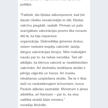
politiķis.
“Faktiski, tās kļūdas sākumposmā, kad ļoti
daudz cilvēku nevakcinējās to dēļ. Kļūdas
vakcīnu piegādē, sadalē. Pirmais un pats
svarīgākais vakcinācijas posms tika norauts
dēļ tā, ka bija nepareiza
organizācija. Diskreditēja ģimenes ārstus,
visiem nedodot iespēju vakcinēt, taisīja
dārgus vakcinācijas birojus. Mēs maksājām
naudu par to, ka nekas nenotika. Tad vēl
atklājās, ka bērnus vakcinē ar neatbilstošām
vakcīnām. Arī skolnieku testēšana skolās ir
pilnīgs vājprāts un haoss. Arī masku
nēsāšanas uzspiešana skolās. Šie te ir tikai
daži no neskaitāmajiem brīnumiem, kurus
Pavļuts atļāvies sastrādāt. Ministram ir jānes
atbildība, arī Kariņam – par to, ka viņa
valdībā strādā šāds ministrs,”
norādīja Možvillo.