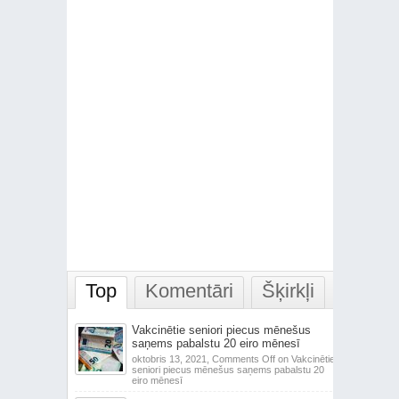
Top
Komentāri
Šķirkļi
Vakcinētie seniori piecus mēnešus
saņems pabalstu 20 eiro mēnesī
oktobris 13, 2021,
Comments Off
on Vakcinētie
seniori piecus mēnešus saņems pabalstu 20
eiro mēnesī