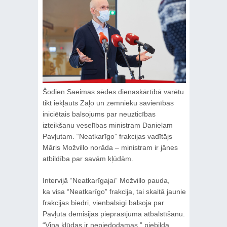
Šodien Saeimas sēdes dienaskārtībā varētu
tikt iekļauts Zaļo un zemnieku savienības
iniciētais balsojums par neuzticības
izteikšanu veselības ministram Danielam
Pavļutam. “Neatkarīgo” frakcijas vadītājs
Māris Možvillo norāda – ministram ir jānes
atbildība par savām kļūdām.
Intervijā “Neatkarīgajai” Možvillo pauda,
ka visa “Neatkarīgo” frakcija, tai skaitā jaunie
frakcijas biedri, vienbalsīgi balsoja par
Pavļuta demisijas pieprasījuma atbalstīšanu.
“Viņa kļūdas ir nepiedodamas,” piebilda