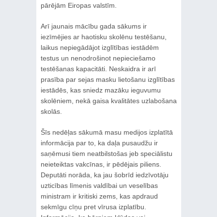
pārējām Eiropas valstīm.
Arī jaunais mācību gada sākums ir
iezīmējies ar haotisku skolēnu testēšanu,
laikus nepiegādājot izglītības iestādēm
testus un nenodrošinot nepieciešamo
testēšanas kapacitāti. Neskaidra ir arī
prasība par sejas masku lietošanu izglītības
iestādēs, kas sniedz mazāku ieguvumu
skolēniem, nekā gaisa kvalitātes uzlabošana
skolās.
Šīs nedēļas sākumā masu medijos izplatītā
informācija par to, ka daļa pusaudžu ir
saņēmusi tiem neatbilstošas jeb speciālistu
neieteiktas vakcīnas, ir pēdējais piliens.
Deputāti norāda, ka jau šobrīd iedzīvotāju
uzticības līmenis valdībai un veselības
ministram ir kritiski zems, kas apdraud
sekmīgu cīņu pret vīrusa izplatību.