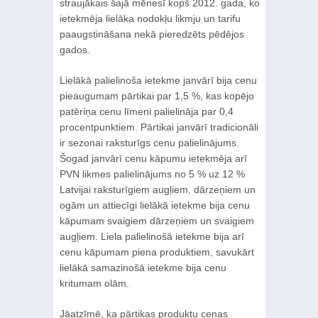
straujākais šajā mēnesī kopš 2012. gada, ko
ietekmēja lielāka nodokļu likmju un tarifu
paaugstināšana nekā pieredzēts pēdējos
gados.
Lielākā palielinoša ietekme janvārī bija cenu
pieaugumam pārtikai par 1,5 %, kas kopējo
patēriņa cenu līmeni palielināja par 0,4
procentpunktiem. Pārtikai janvārī tradicionāli
ir sezonai raksturīgs cenu palielinājums.
Šogad janvārī cenu kāpumu ietekmēja arī
PVN likmes palielinājums no 5 % uz 12 %
Latvijai raksturīgiem augļiem, dārzeņiem un
ogām un attiecīgi lielākā ietekme bija cenu
kāpumam svaigiem dārzeņiem un svaigiem
augļiem. Liela palielinošā ietekme bija arī
cenu kāpumam piena produktiem, savukārt
lielākā samazinošā ietekme bija cenu
kritumam olām.
Jāatzīmē, ka pārtikas produktu cenas