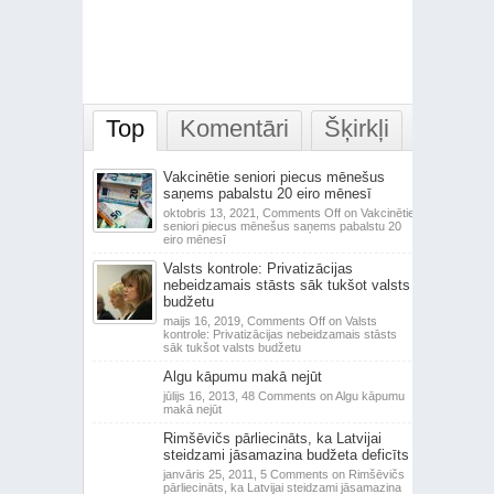
Top
Komentāri
Šķirkļi
Vakcinētie seniori piecus mēnešus
saņems pabalstu 20 eiro mēnesī
oktobris 13, 2021,
Comments Off
on Vakcinētie
seniori piecus mēnešus saņems pabalstu 20
eiro mēnesī
Valsts kontrole: Privatizācijas
nebeidzamais stāsts sāk tukšot valsts
budžetu
maijs 16, 2019,
Comments Off
on Valsts
kontrole: Privatizācijas nebeidzamais stāsts
sāk tukšot valsts budžetu
Algu kāpumu makā nejūt
jūlijs 16, 2013,
48 Comments
on Algu kāpumu
makā nejūt
Rimšēvičs pārliecināts, ka Latvijai
steidzami jāsamazina budžeta deficīts
janvāris 25, 2011,
5 Comments
on Rimšēvičs
pārliecināts, ka Latvijai steidzami jāsamazina