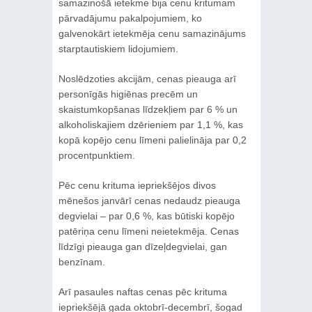
samazinošā ietekme bija cenu kritumam
pārvadājumu pakalpojumiem, ko
galvenokārt ietekmēja cenu samazinājums
starptautiskiem lidojumiem.
Noslēdzoties akcijām, cenas pieauga arī
personīgās higiēnas precēm un
skaistumkopšanas līdzekļiem par 6 % un
alkoholiskajiem dzērieniem par 1,1 %, kas
kopā kopējo cenu līmeni palielināja par 0,2
procentpunktiem.
Pēc cenu krituma iepriekšējos divos
mēnešos janvārī cenas nedaudz pieauga
degvielai – par 0,6 %, kas būtiski kopējo
patēriņa cenu līmeni neietekmēja. Cenas
līdzīgi pieauga gan dīzeļdegvielai, gan
benzīnam.
Arī pasaules naftas cenas pēc krituma
iepriekšējā gada oktobrī-decembrī, šogad