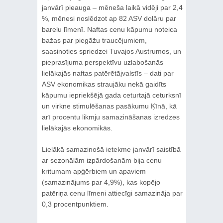
janvārī pieauga – mēneša laikā vidēji par 2,4
%, mēnesi noslēdzot ap 82 ASV dolāru par
barelu līmenī. Naftas cenu kāpumu noteica
bažas par piegāžu traucējumiem,
saasinoties spriedzei Tuvajos Austrumos, un
pieprasījuma perspektīvu uzlabošanās
lielākajās naftas patērētājvalstīs – dati par
ASV ekonomikas straujāku nekā gaidīts
kāpumu iepriekšējā gada ceturtajā ceturksnī
un virkne stimulēšanas pasākumu Ķīnā, kā
arī procentu likmju samazināšanas izredzes
lielākajās ekonomikās.
Lielākā samazinošā ietekme janvārī saistībā
ar sezonālām izpārdošanām bija cenu
kritumam apģērbiem un apaviem
(samazinājums par 4,9%), kas kopējo
patēriņa cenu līmeni attiecīgi samazināja par
0,3 procentpunktiem.