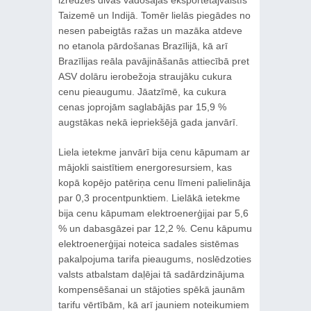
izredzes divās vadošajās eksportētājvalstīs
Taizemē un Indijā. Tomēr lielās piegādes no
nesen pabeigtās ražas un mazāka atdeve
no etanola pārdošanas Brazīlijā, kā arī
Brazīlijas reāla pavājināšanās attiecībā pret
ASV dolāru ierobežoja straujāku cukura
cenu pieaugumu. Jāatzīmē, ka cukura
cenas joprojām saglabājās par 15,9 %
augstākas nekā iepriekšējā gada janvārī.
Liela ietekme janvārī bija cenu kāpumam ar
mājokli saistītiem energoresursiem, kas
kopā kopējo patēriņa cenu līmeni palielināja
par 0,3 procentpunktiem. Lielākā ietekme
bija cenu kāpumam elektroenerģijai par 5,6
% un dabasgāzei par 12,2 %. Cenu kāpumu
elektroenerģijai noteica sadales sistēmas
pakalpojuma tarifa pieaugums, noslēdzoties
valsts atbalstam daļējai tā sadārdzinājuma
kompensēšanai un stājoties spēkā jaunām
tarifu vērtībām, kā arī jauniem noteikumiem