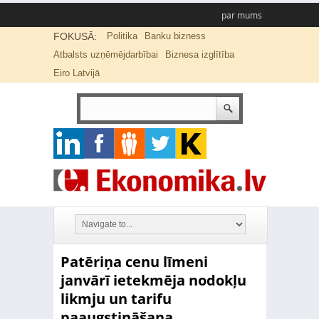
par mums
FOKUSĀ:
Politika
Banku bizness
Atbalsts uzņēmējdarbībai
Biznesa izglītība
Eiro Latvijā
Patēriņa cenu līmeni
janvārī ietekmēja nodokļu
likmju un tarifu
paaugstināšana