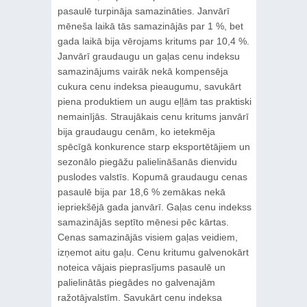
pasaulē turpināja samazināties. Janvārī
mēneša laikā tās samazinājās par 1 %, bet
gada laikā bija vērojams kritums par 10,4 %.
Janvārī graudaugu un gaļas cenu indeksu
samazinājums vairāk nekā kompensēja
cukura cenu indeksa pieaugumu, savukārt
piena produktiem un augu eļļām tas praktiski
nemainījās. Straujākais cenu kritums janvārī
bija graudaugu cenām, ko ietekmēja
spēcīgā konkurence starp eksportētājiem un
sezonālo piegāžu palielināšanās dienvidu
puslodes valstīs. Kopumā graudaugu cenas
pasaulē bija par 18,6 % zemākas nekā
iepriekšējā gada janvārī. Gaļas cenu indekss
samazinājās septīto mēnesi pēc kārtas.
Cenas samazinājās visiem gaļas veidiem,
izņemot aitu gaļu. Cenu kritumu galvenokārt
noteica vājais pieprasījums pasaulē un
palielinātās piegādes no galvenajām
ražotājvalstīm. Savukārt cenu indeksa