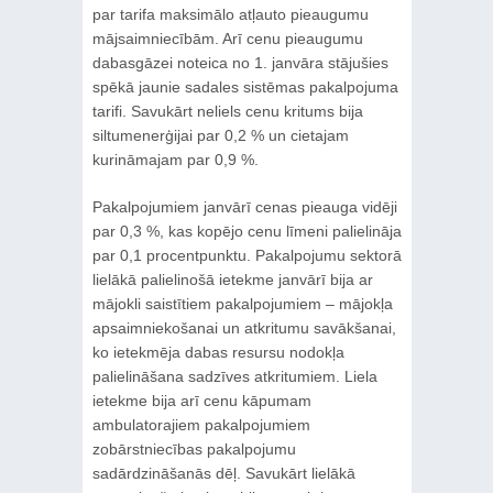
par tarifa maksimālo atļauto pieaugumu
mājsaimniecībām. Arī cenu pieaugumu
dabasgāzei noteica no 1. janvāra stājušies
spēkā jaunie sadales sistēmas pakalpojuma
tarifi. Savukārt neliels cenu kritums bija
siltumenerģijai par 0,2 % un cietajam
kurināmajam par 0,9 %.
Pakalpojumiem janvārī cenas pieauga vidēji
par 0,3 %, kas kopējo cenu līmeni palielināja
par 0,1 procentpunktu. Pakalpojumu sektorā
lielākā palielinošā ietekme janvārī bija ar
mājokli saistītiem pakalpojumiem – mājokļa
apsaimniekošanai un atkritumu savākšanai,
ko ietekmēja dabas resursu nodokļa
palielināšana sadzīves atkritumiem. Liela
ietekme bija arī cenu kāpumam
ambulatorajiem pakalpojumiem
zobārstniecības pakalpojumu
sadārdzināšanās dēļ. Savukārt lielākā