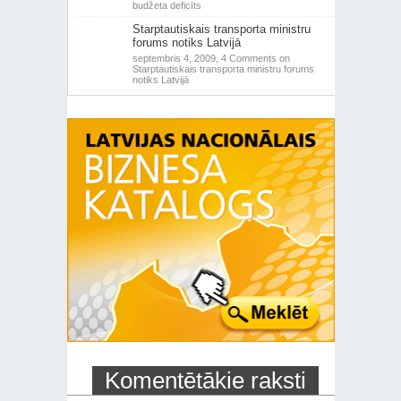
budžeta deficīts
Starptautiskais transporta ministru
forums notiks Latvijā
septembris 4, 2009,
4 Comments
on
Starptautiskais transporta ministru forums
notiks Latvijā
Komentētākie raksti