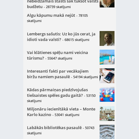
nebeidzamais stāsts sāk tukšot valsts
budžetu
- 28739 skatījumi
Algu kāpumu makā nejūt
- 78105
skatījumi
Lembergs sašutis: Uz ko jūs cerat, ja
idioti vada valsti?
- 68615 skatījumi
Vai klātienes spēļu nami veicina
tūrismu?
- 55647 skatījumi
Interesanti fakti par vecākajiem
biržu namiem pasaulē
- 54194 skatījumi
Kādas pārmaiņas piedzīvojušas
tiešsaistes spēles gadu gaitā?
- 53150
skatījumi
Miljonāru iecienītākā vieta – Monte
Karlo kazino
- 53041 skatījumi
Labākās bibliotēkas pasaulē
- 50743
skatījumi