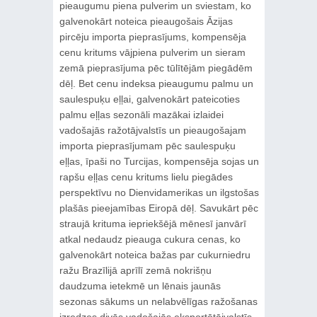
pieaugumu piena pulverim un sviestam, ko
galvenokārt noteica pieaugošais Āzijas
pircēju importa pieprasījums, kompensēja
cenu kritums vājpiena pulverim un sieram
zemā pieprasījuma pēc tūlītējām piegādēm
dēļ. Bet cenu indeksa pieaugumu palmu un
saulespuķu eļļai, galvenokārt pateicoties
palmu eļļas sezonāli mazākai izlaidei
vadošajās ražotājvalstīs un pieaugošajam
importa pieprasījumam pēc saulespuķu
eļļas, īpaši no Turcijas, kompensēja sojas un
rapšu eļļas cenu kritums lielu piegādes
perspektīvu no Dienvidamerikas un ilgstošas
plašās pieejamības Eiropā dēļ. Savukārt pēc
straujā krituma iepriekšējā mēnesī janvārī
atkal nedaudz pieauga cukura cenas, ko
galvenokārt noteica bažas par cukurniedru
ražu Brazīlijā aprīlī zemā nokrišņu
daudzuma ietekmē un lēnais jaunās
sezonas sākums un nelabvēlīgas ražošanas