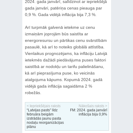
2024. gada janvārī, salīdzinot ar iepriekšējā
gada janvāri, patēriņa cenas pieauga par
0,9 %. Gada vidējā inflācija bija 7,3 %.
Arī turpmāk galvenā ietekme uz cenu
izmaiņām joprojām būs saistīta ar
energoresursu un pārtikas cenu svārstībām
pasaulē, kā arī to noteiks globālā attīstība.
Vienlaikus prognozējams, ka inflāciju Latvijā
ietekmēs dažādi piedāvājuma puses faktori
saistībā ar nodokļu un tarifu palielināšanu,
kā arī pieprasījuma puse, ko veicinās
atalgojuma kāpums. Kopumā 2024. gadā
vidējā gada inflācija sagaidāma 2 %
robežās.
< Iepriekšējais raksts
Nākošais raksts >
“Latvijas pasts” līdz
FM: 2024. gada janvārī
februāra beigām
inflācija bija 0,9%
izstrādās jaunu pasta
nodaļu reorganizācijas
plānu