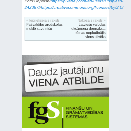
Foto:Unplash/
https://pixabay.com/en/users/Unsplash-
242387/
/
https://creativecommons.org/licenses/by/2.0/
< Iepriekšējais raksts
Nākošais raksts >
Pašvaldību arodskolas
Latviešu valodas
meklē savu nišu
eksāmena domraksta
tēmas nopludinājis
viens cilvēks