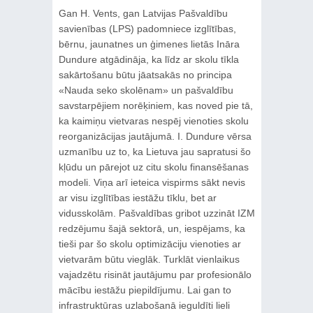
Gan H. Vents, gan Latvijas Pašvaldību
savienības (LPS) padomniece izglītības,
bērnu, jaunatnes un ģimenes lietās Ināra
Dundure atgādināja, ka līdz ar skolu tīkla
sakārtošanu būtu jāatsakās no principa
«Nauda seko skolēnam» un pašvaldību
savstarpējiem norēķiniem, kas noved pie tā,
ka kaimiņu vietvaras nespēj vienoties skolu
reorganizācijas jautājumā. I. Dundure vērsa
uzmanību uz to, ka Lietuva jau sapratusi šo
kļūdu un pārejot uz citu skolu finansēšanas
modeli. Viņa arī ieteica vispirms sākt nevis
ar visu izglītības iestāžu tīklu, bet ar
vidusskolām. Pašvaldības gribot uzzināt IZM
redzējumu šajā sektorā, un, iespējams, ka
tieši par šo skolu optimizāciju vienoties ar
vietvarām būtu vieglāk. Turklāt vienlaikus
vajadzētu risināt jautājumu par profesionālo
mācību iestāžu piepildījumu. Lai gan to
infrastruktūras uzlabošanā ieguldīti lieli