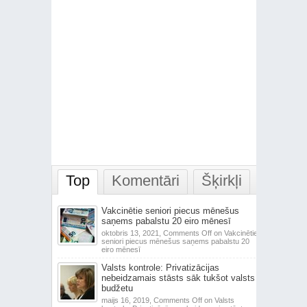
Top
Komentāri
Šķirkļi
Vakcinētie seniori piecus mēnešus
saņems pabalstu 20 eiro mēnesī
oktobris 13, 2021,
Comments Off
on Vakcinētie
seniori piecus mēnešus saņems pabalstu 20
eiro mēnesī
Valsts kontrole: Privatizācijas
nebeidzamais stāsts sāk tukšot valsts
budžetu
maijs 16, 2019,
Comments Off
on Valsts