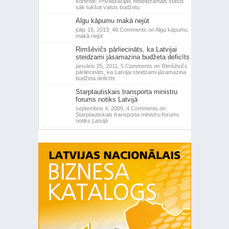
kontrole: Privatizācijas nebeidzamais stāsts
sāk tukšot valsts budžetu
Algu kāpumu makā nejūt
jūlijs 16, 2013,
48 Comments
on Algu kāpumu
makā nejūt
Rimšēvičs pārliecināts, ka Latvijai
steidzami jāsamazina budžeta deficīts
janvāris 25, 2011,
5 Comments
on Rimšēvičs
pārliecināts, ka Latvijai steidzami jāsamazina
budžeta deficīts
Starptautiskais transporta ministru
forums notiks Latvijā
septembris 4, 2009,
4 Comments
on
Starptautiskais transporta ministru forums
notiks Latvijā