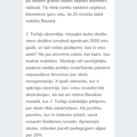
pa sešiem grants ceļiem septiņu kilometru
rādiusā. Tā vietā varētu sakārtot septiņus
kilometrus garu ceļu, lai 20 minūšu laikā
nokļūtu Bauskā.
J. Turlajs akcentēja: mazajās lauku skolās
viens skolēns izmaksā apmēram 3000 eiro
gadā, un tad rodas jautājums: kas to visu
sedz? Ne jau anonīma valsts, bet katrs, kas
maksā nodokļus. Situāciju vēl sarežģītāku
padarot vietējo politiķu izvairīšanās pieņemt
nepopulārus lēmumus par skolu
reorganizāciju. It īpaši vietvarās, kur ir
spēcīga opozīcija, kas «visu novedot līdz
destrukcijai», kā tas arī noticis Bauskas
novadā, kur J. Turlajs izstrādājis pētījumu
par skolu tīkla sakārtošanu. Kā pozitīvu
piemēru, kur to izdevies izdarīt, varot
nosaukt Smiltenes novadu. Apvienojot
skolas, izdevies pacelt pedagogiem algas
par 20%.