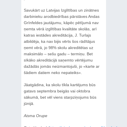
Savukārt uz Latvijas Izglītības un zinātnes
darbinieku arodbiedrības pārstāves Andas
Grīnfeldes jautājumu, kāpēc pētījumā nav
ņemta vērā izglītības kvalitāte skolās, arī
katras iestādes akreditācija, J. Turlajs
atbildēja, ka nav bijis vērts šos rādītājus
ņemt vērā, jo 98% skolu akreditētas uz
maksimālo – sešu gadu – termiņu. Bet
sīkāko akreditācijā saņemto vērtējumu
dažādās jomās neizmantojuši, jo «karte ar
šādiem datiem neko nepateiks».
Jāatgādina, ka skolu tīkla kartējums būs
gatavs septembra beigās vai oktobra
sākumā, bet vēl viens starpziņojums būs
jūnijā.
Aisma Orupe