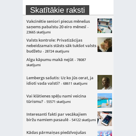
Skatītākie raksti
Vakcinētie seniori piecus mēnešus
saņems pabalstu 20 eiro mēnesī
-
23665 skatījumi
Valsts kontrole: Privatizācijas
nebeidzamais stāsts sāk tukšot valsts
budžetu
- 28724 skatījumi
Algu kāpumu makā nejūt
- 78087
skatījumi
Lembergs sašutis: Uz ko jūs cerat, ja
idioti vada valsti?
- 68611 skatījumi
Vai klātienes spēļu nami veicina
tūrismu?
- 55571 skatījumi
Interesanti fakti par vecākajiem
biržu namiem pasaulē
- 54122 skatījumi
Kādas pārmaiņas piedzīvojušas