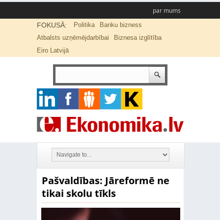
par mums
FOKUSĀ:
Politika
Banku bizness
Atbalsts uzņēmējdarbībai
Biznesa izglītība
Eiro Latvijā
Pašvaldības: Jāreformē ne
tikai skolu tīkls