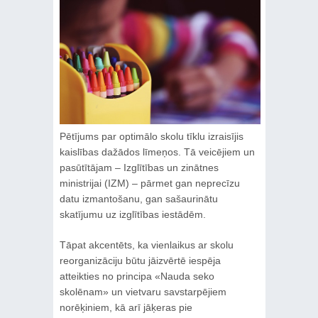
Pētījums par optimālo skolu tīklu izraisījis
kaislības dažādos līmeņos. Tā veicējiem un
pasūtītājam – Izglītības un zinātnes
ministrijai (IZM) – pārmet gan neprecīzu
datu izmantošanu, gan sašaurinātu
skatījumu uz izglītības iestādēm.
Tāpat akcentēts, ka vienlaikus ar skolu
reorganizāciju būtu jāizvērtē iespēja
atteikties no principa «Nauda seko
skolēnam» un vietvaru savstarpējiem
norēķiniem, kā arī jāķeras pie