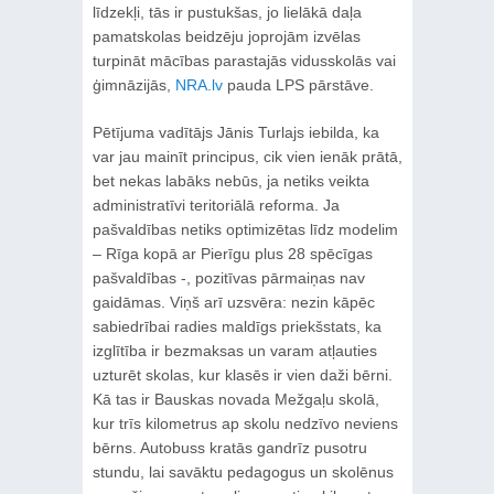
līdzekļi, tās ir pustukšas, jo lielākā daļa
pamatskolas beidzēju joprojām izvēlas
turpināt mācības parastajās vidusskolās vai
ģimnāzijās,
NRA.lv
pauda LPS pārstāve.
Pētījuma vadītājs Jānis Turlajs iebilda, ka
var jau mainīt principus, cik vien ienāk prātā,
bet nekas labāks nebūs, ja netiks veikta
administratīvi teritoriālā reforma. Ja
pašvaldības netiks optimizētas līdz modelim
– Rīga kopā ar Pierīgu plus 28 spēcīgas
pašvaldības -, pozitīvas pārmaiņas nav
gaidāmas. Viņš arī uzsvēra: nezin kāpēc
sabiedrībai radies maldīgs priekšstats, ka
izglītība ir bezmaksas un varam atļauties
uzturēt skolas, kur klasēs ir vien daži bērni.
Kā tas ir Bauskas novada Mežgaļu skolā,
kur trīs kilometrus ap skolu nedzīvo neviens
bērns. Autobuss kratās gandrīz pusotru
stundu, lai savāktu pedagogus un skolēnus