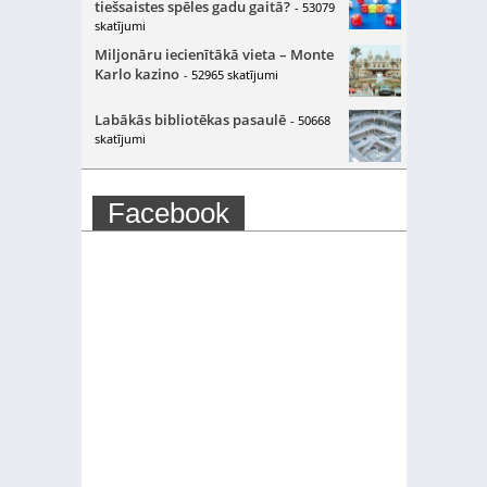
tiešsaistes spēles gadu gaitā?
- 53079
skatījumi
Miljonāru iecienītākā vieta – Monte
Karlo kazino
- 52965 skatījumi
Labākās bibliotēkas pasaulē
- 50668
skatījumi
Facebook