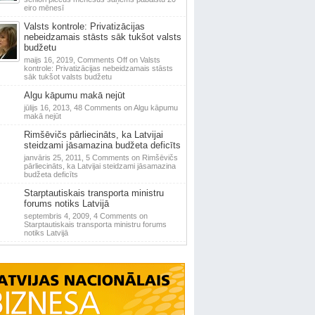
eiro mēnesī
Valsts kontrole: Privatizācijas
nebeidzamais stāsts sāk tukšot valsts
budžetu
maijs 16, 2019,
Comments Off
on Valsts
kontrole: Privatizācijas nebeidzamais stāsts
sāk tukšot valsts budžetu
Algu kāpumu makā nejūt
jūlijs 16, 2013,
48 Comments
on Algu kāpumu
makā nejūt
Rimšēvičs pārliecināts, ka Latvijai
steidzami jāsamazina budžeta deficīts
janvāris 25, 2011,
5 Comments
on Rimšēvičs
pārliecināts, ka Latvijai steidzami jāsamazina
budžeta deficīts
Starptautiskais transporta ministru
forums notiks Latvijā
septembris 4, 2009,
4 Comments
on
Starptautiskais transporta ministru forums
notiks Latvijā