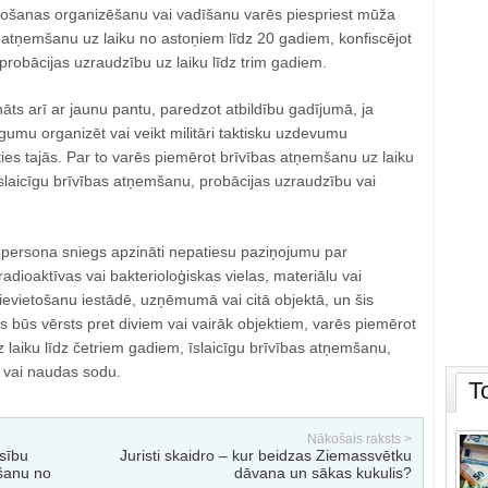
egošanas organizēšanu vai vadīšanu varēs piespriest mūža
 atņemšanu uz laiku no astoņiem līdz 20 gadiem, konfiscējot
probācijas uzraudzību uz laiku līdz trim gadiem.
nāts arī ar jaunu pantu, paredzot atbildību gadījumā, ja
gumu organizēt vai veikt militāri taktisku uzdevumu
ies tajās. Par to varēs piemērot brīvības atņemšanu uz laiku
slaicīgu brīvības atņemšanu, probācijas uzraudzību vai
 persona sniegs apzināti nepatiesu paziņojumu par
adioaktīvas vai bakterioloģiskas vielas, materiālu vai
ievietošanu iestādē, uzņēmumā vai citā objektā, un šis
 būs vērsts pret diviem vai vairāk objektiem, varēs piemērot
laiku līdz četriem gadiem, īslaicīgu brīvības atņemšanu,
 vai naudas sodu.
T
Nākošais raksts >
esību
Juristi skaidro – kur beidzas Ziemassvētku
šanu no
dāvana un sākas kukulis?