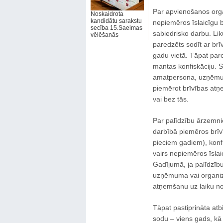
Par apvienošanos organ
Noskaidrota
kandidātu sarakstu
nepiemēros īslaicīgu 
secība 15.Saeimas
sabiedrisko darbu. Li
vēlēšanās
paredzēts sodīt ar br
gadu vietā. Tāpat pare
mantas konfiskāciju. S
amatpersona, uzņēmuma
piemērot brīvības atņ
vai bez tās.
Par palīdzību ārzemniek
darbībā piemēros brīv
pieciem gadiem), konf
vairs nepiemēros īsla
Gadījumā, ja palīdzīb
uzņēmuma vai organizāc
atņemšanu uz laiku no 
Tāpat pastiprināta at
sodu – viens gads, kā