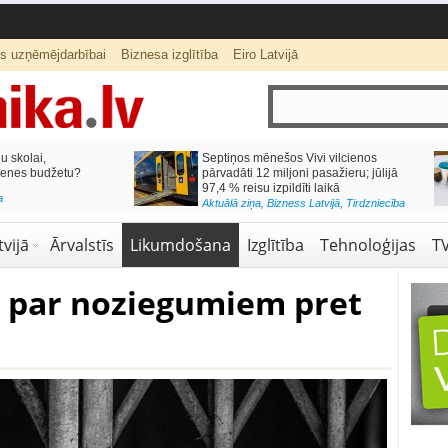
ts uzņēmējdarbībai
Biznesa izglītība
Eiro Latvijā
lai,
Septiņos mēnešos Vivi vilcienos
s budžetu?
pārvadāti 12 miljoni pasažieru; jūlijā
97,4 % reisu izpildīti laikā
Aktuālā ziņa
,
Bizness Latvijā
,
Tirdzniecība
vijā
Ārvalstīs
Likumdošana
Izglītība
Tehnoloģijas
T
s par noziegumiem pret