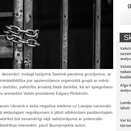
Sk
Vakci
saņem
skatīju
Valsts
nebeid
. decembrī, trešajā lasījumā Saeimā pieņēma grozījumus, ar
budže
iminālatbildība par apvienošanos organizētā grupā ar mērķi
Algu 
tu darbību, palīdzību ārvalstij šādā darbībā, kā arī spiegošanu.
skatīju
u iesniedzis Valsts prezidents Edgars Rinkēvičs.
Lember
karam Ukrainā ir tieša negatīva ietekme uz Latvijas nacionālo
idioti
mā iekļautajam regulējumam ir jābūt atbilstošam pastāvošajam
drīkst būt nesamērīgi vājš salīdzinājumā ar potenciālo
Vai kl
biedrības interesēm, pauž likumprojekta autori.
tūris