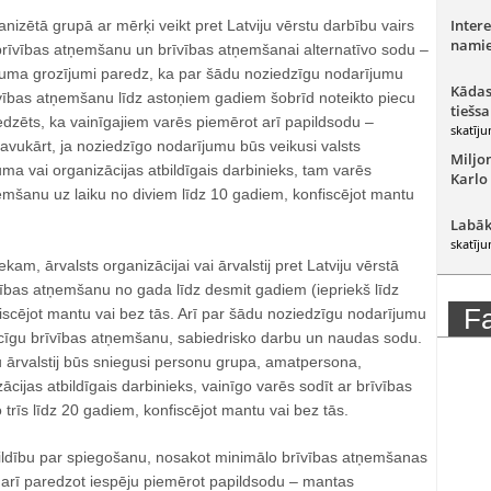
Intere
izētā grupā ar mērķi veikt pret Latviju vērstu darbību vairs
namie
brīvības atņemšanu un brīvības atņemšanai alternatīvo sodu –
kuma grozījumi paredz, ka par šādu noziedzīgu nodarījumu
Kādas
īvības atņemšanu līdz astoņiem gadiem šobrīd noteikto piecu
tiešsa
dzēts, ka vainīgajiem varēs piemērot arī papildsodu –
skatīju
avukārt, ja noziedzīgo nodarījumu būs veikusi valsts
Miljo
 vai organizācijas atbildīgais darbinieks, tam varēs
Karlo
emšanu uz laiku no diviem līdz 10 gadiem, konfiscējot mantu
Labāk
skatīju
am, ārvalsts organizācijai vai ārvalstij pret Latviju vērstā
ības atņemšanu no gada līdz desmit gadiem (iepriekš līdz
F
iscējot mantu vai bez tās. Arī par šādu noziedzīgu nodarījumu
icīgu brīvības atņemšanu, sabiedrisko darbu un naudas sodu.
u ārvalstij būs sniegusi personu grupa, amatpersona,
ijas atbildīgais darbinieks, vainīgo varēs sodīt ar brīvības
trīs līdz 20 gadiem, konfiscējot mantu vai bez tās.
bildību par spiegošanu, nosakot minimālo brīvības atņemšanas
 arī paredzot iespēju piemērot papildsodu – mantas