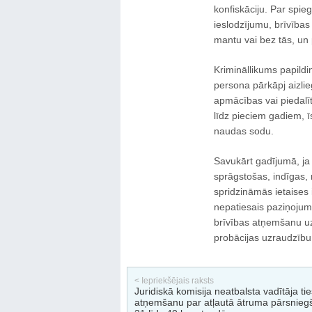
konfiskāciju. Par spi
ieslodzījumu, brīvības
mantu vai bez tās, un 
Krimināllikums papildi
persona pārkāpj aizlie
apmācības vai piedalīt
līdz pieciem gadiem, ī
naudas sodu.
Savukārt gadījumā, ja
sprāgstošas, indīgas, r
spridzināmās ietaises 
nepatiesais paziņojums
brīvības atņemšanu uz 
probācijas uzraudzību
< Iepriekšējais raksts
Juridiskā komisija neatbalsta vadītāja ti
atņemšanu par atļautā ātruma pārsnieg