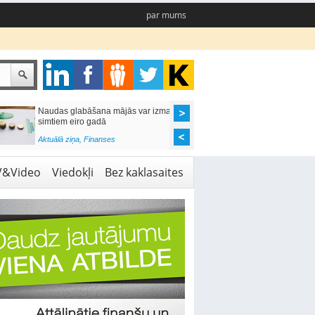
par mums
Naudas glabāšana mājās var izmaksāt
Katrs desmitais mājok
simtiem eiro gadā
pieteikums tiek noraid
kredītvēstures dēļ
Aktuālā ziņa
,
Finanses
Aktuālā ziņa
,
Finanses
V&Video
Viedokļi
Bez kaklasaites