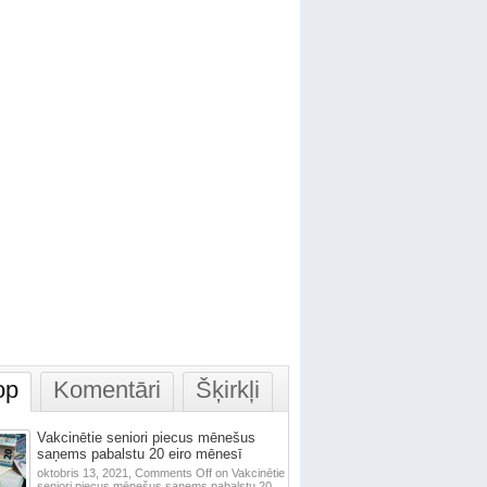
op
Komentāri
Šķirkļi
Vakcinētie seniori piecus mēnešus
saņems pabalstu 20 eiro mēnesī
oktobris 13, 2021,
Comments Off
on Vakcinētie
seniori piecus mēnešus saņems pabalstu 20