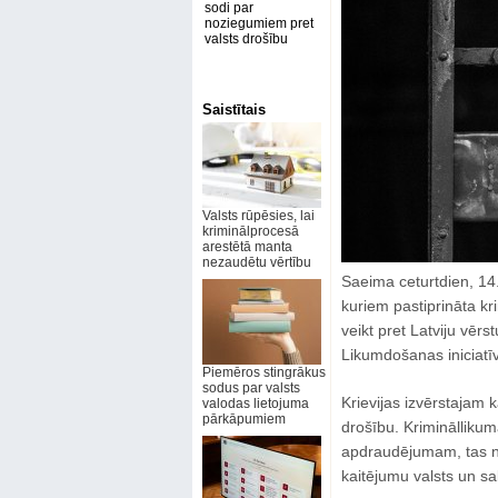
sodi par
noziegumiem pret
valsts drošību
Saistītais
Valsts rūpēsies, lai
kriminālprocesā
arestētā manta
nezaudētu vērtību
Saeima ceturtdien, 14
kuriem pastiprināta kr
veikt pret Latviju vērs
Likumdošanas iniciatīv
Piemēros stingrākus
sodus par valsts
Krievijas izvērstajam 
valodas lietojuma
pārkāpumiem
drošību. Kriminālliku
apdraudējumam, tas ne
kaitējumu valsts un sa