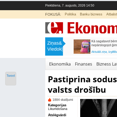
Piektdiena, 7. augusts, 2026 14:50
FOKUSĀ:
Politika
Banku bizness
Atbals
>
Labklājības ministrija rosina reformēt
Kā sagatavot bērnu sko
Ziņas&
un būtiski uzlabot vecāku pabalstu
nepārslogojot ģimene
Viedokļi
<
Aktuālā ziņa
,
Ekonomika
Aktuālā ziņa
,
Izglītība
Ekonomika
Finanses
Bizness Lat
Pastiprina sodu
Tweet
valsts drošību
1884 skatījumi
Kategorijas
Likumdošana
Atslēgvārdi