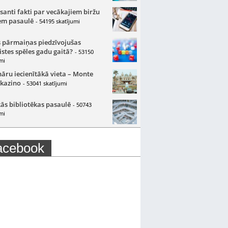
santi fakti par vecākajiem biržu
m pasaulē
- 54195 skatījumi
 pārmaiņas piedzīvojušas
istes spēles gadu gaitā?
- 53150
mi
nāru iecienītākā vieta – Monte
 kazino
- 53041 skatījumi
ās bibliotēkas pasaulē
- 50743
mi
acebook