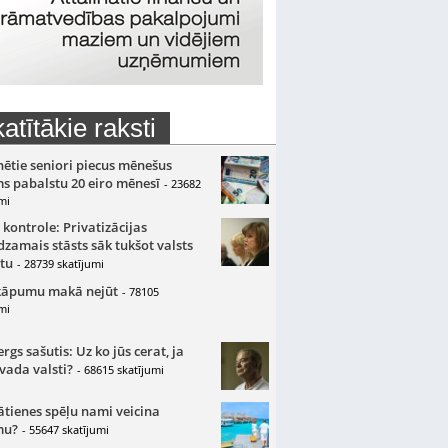
atītākie raksti
nētie seniori piecus mēnešus
s pabalstu 20 eiro mēnesī
- 23682
mi
 kontrole: Privatizācijas
zamais stāsts sāk tukšot valsts
tu
- 28739 skatījumi
kāpumu makā nejūt
- 78105
mi
gs sašutis: Uz ko jūs cerat, ja
 vada valsti?
- 68615 skatījumi
ātienes spēļu nami veicina
mu?
- 55647 skatījumi