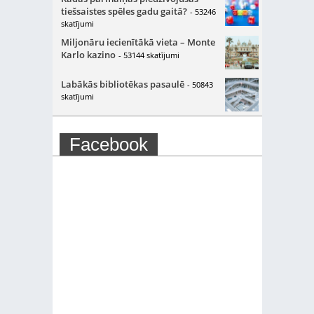
tiešsaistes spēles gadu gaitā?
- 53246
skatījumi
Miljonāru iecienītākā vieta – Monte
Karlo kazino
- 53144 skatījumi
Labākās bibliotēkas pasaulē
- 50843
skatījumi
Facebook