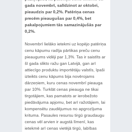
gada novembrī, salīdzinot ar oktobri,
pieaudzis par 0,2%. Patēriņa cenas
precēm pieaugušas par 0,4%, bet
pakalpojumiem tās samazinājušās par
0,2%.
Novembrī lielāko ietekmi uz kopējo patēriņa
cenu kāpumu radīja pārtikas preču cenu
pieaugums vidēji par 1,3%. Tas ir saistīts ar
šī gada slikto ražu gan Latvijā, gan arī
attiecīgo produktu importētāju valstīs, īpaši
izteikts cenu kāpums bija novērojams
dārzeņiem, kuru cenas novembrī pieauga
par 10%. Turklāt cenas pieauga ne tikai
tirgotājiem, kas pamatots ar ierobežoto
piedāvājuma apjomu, bet arī ražotājiem, lai
kompensētu zaudējumus no apgrozījuma
krituma. Pasaules resursu tirgū graudaugu
cenas vēl arvien ir augstā līmenī, kas
ietekmē arī cenas vietējā tirgū, labības