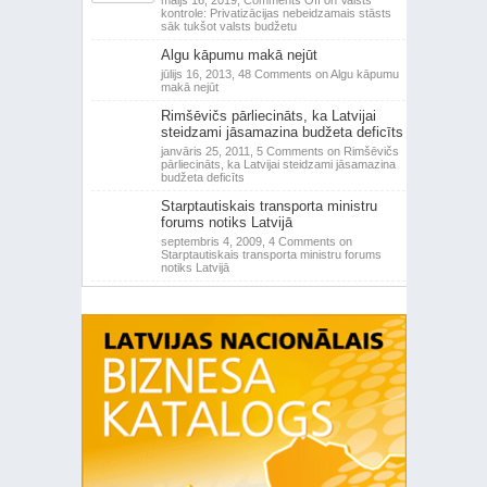
kontrole: Privatizācijas nebeidzamais stāsts
sāk tukšot valsts budžetu
Algu kāpumu makā nejūt
jūlijs 16, 2013,
48 Comments
on Algu kāpumu
makā nejūt
Rimšēvičs pārliecināts, ka Latvijai
steidzami jāsamazina budžeta deficīts
janvāris 25, 2011,
5 Comments
on Rimšēvičs
pārliecināts, ka Latvijai steidzami jāsamazina
budžeta deficīts
Starptautiskais transporta ministru
forums notiks Latvijā
septembris 4, 2009,
4 Comments
on
Starptautiskais transporta ministru forums
notiks Latvijā