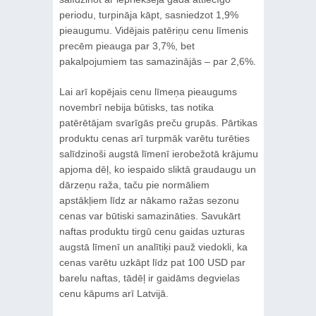
periodu, turpināja kāpt, sasniedzot 1,9%
pieaugumu. Vidējais patēriņu cenu līmenis
precēm pieauga par 3,7%, bet
pakalpojumiem tas samazinājās – par 2,6%.
Lai arī kopējais cenu līmeņa pieaugums
novembrī nebija būtisks, tas notika
patērētājam svarīgās preču grupās. Pārtikas
produktu cenas arī turpmāk varētu turēties
salīdzinoši augstā līmenī ierobežotā krājumu
apjoma dēļ, ko iespaido sliktā graudaugu un
dārzeņu raža, taču pie normāliem
apstākļiem līdz ar nākamo ražas sezonu
cenas var būtiski samazināties. Savukārt
naftas produktu tirgū cenu gaidas uzturas
augstā līmenī un analītiķi pauž viedokli, ka
cenas varētu uzkāpt līdz pat 100 USD par
barelu naftas, tādēļ ir gaidāms degvielas
cenu kāpums arī Latvijā.