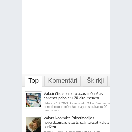
Top
Komentāri
Šķirkļi
Vakcinētie seniori piecus mēnešus
saņems pabalstu 20 eiro mēnesī
oktobris 13, 2021,
Comments Off
on Vakcinētie
seniori piecus mēnešus saņems pabalstu 20
eiro mēnesī
Valsts kontrole: Privatizācijas
nebeidzamais stāsts sāk tukšot valsts
budžetu
maijs 16, 2019,
Comments Off
on Valsts