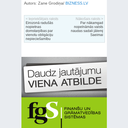
Autors: Zane Grodiņa/
BIZNESS.LV
< Iepriekšējais raksts
Nākošais raksts >
Eirozonā radušās
Par nākamgad
nopietnas
nopelnāmās valsts
domstarpības par
naudas sadali jālemj
vienotu obligāciju
Saeimai
nepieciešamību