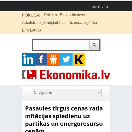
par mums
FOKUSĀ:
Politika
Banku bizness
Atbalsts uzņēmējdarbībai
Biznesa izglītība
Eiro Latvijā
Pasaules tirgus cenas rada
inflācijas spiedienu uz
pārtikas un energoresursu
cenām