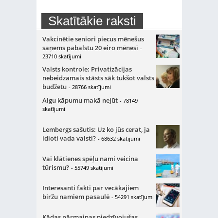
Skatītākie raksti
Vakcinētie seniori piecus mēnešus
saņems pabalstu 20 eiro mēnesī
-
23710 skatījumi
Valsts kontrole: Privatizācijas
nebeidzamais stāsts sāk tukšot valsts
budžetu
- 28766 skatījumi
Algu kāpumu makā nejūt
- 78149
skatījumi
Lembergs sašutis: Uz ko jūs cerat, ja
idioti vada valsti?
- 68632 skatījumi
Vai klātienes spēļu nami veicina
tūrismu?
- 55749 skatījumi
Interesanti fakti par vecākajiem
biržu namiem pasaulē
- 54291 skatījumi
Kādas pārmaiņas piedzīvojušas