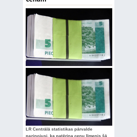
LR Centrālā statistikas pārvalde
paziņojusi, ka patēriņa cenu līmenis šā