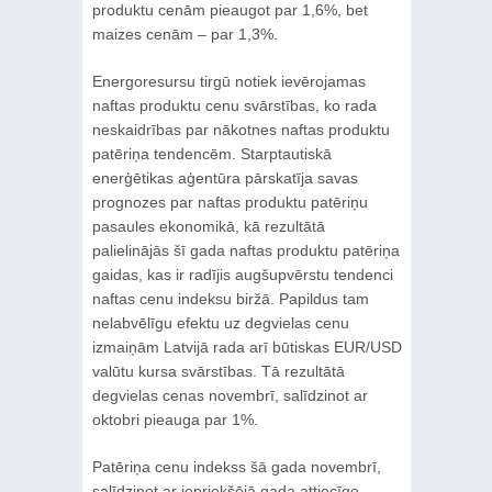
produktu cenām pieaugot par 1,6%, bet
maizes cenām – par 1,3%.
Energoresursu tirgū notiek ievērojamas
naftas produktu cenu svārstības, ko rada
neskaidrības par nākotnes naftas produktu
patēriņa tendencēm. Starptautiskā
enerģētikas aģentūra pārskatīja savas
prognozes par naftas produktu patēriņu
pasaules ekonomikā, kā rezultātā
palielinājās šī gada naftas produktu patēriņa
gaidas, kas ir radījis augšupvērstu tendenci
naftas cenu indeksu biržā. Papildus tam
nelabvēlīgu efektu uz degvielas cenu
izmaiņām Latvijā rada arī būtiskas EUR/USD
valūtu kursa svārstības. Tā rezultātā
degvielas cenas novembrī, salīdzinot ar
oktobri pieauga par 1%.
Patēriņa cenu indekss šā gada novembrī,
salīdzinot ar iepriekšējā gada attiecīgo