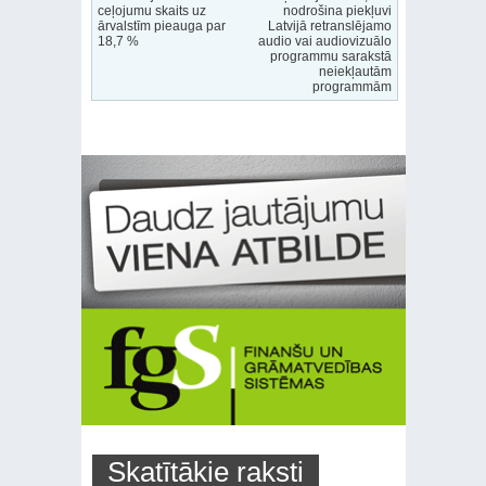
ceļojumu skaits uz
nodrošina piekļuvi
ārvalstīm pieauga par
Latvijā retranslējamo
18,7 %
audio vai audiovizuālo
programmu sarakstā
neiekļautām
programmām
Skatītākie raksti