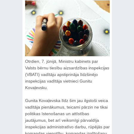
Otrdien, 7. jūnijā, Ministru kabinets par
Valsts bērnu tiesību aizsardzības inspekcijas
(VBATI) vadītāju apstiprināja līdzšinējo
inspekcijas vadītāja vietnieci Gunitu
Kovaļevsku.
Gunita Kovaļevska līdz šim jau ilgstoši veica
vadītāja pienākumus, teicami pārzin ne tikai
politikas īstenošanas un attīstības
jautājumus, bet arī veiksmīgi pārvaldīja
inspekcijas administratīvo darbu, rūpējās par
komandas vienotību, komandas izglītošanu