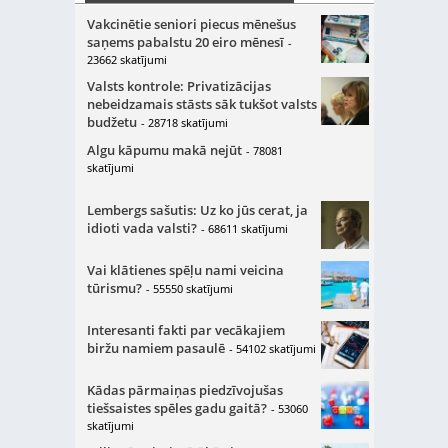
Vakcinētie seniori piecus mēnešus
saņems pabalstu 20 eiro mēnesī
-
23662 skatījumi
Valsts kontrole: Privatizācijas
nebeidzamais stāsts sāk tukšot valsts
budžetu
- 28718 skatījumi
Algu kāpumu makā nejūt
- 78081
skatījumi
Lembergs sašutis: Uz ko jūs cerat, ja
idioti vada valsti?
- 68611 skatījumi
Vai klātienes spēļu nami veicina
tūrismu?
- 55550 skatījumi
Interesanti fakti par vecākajiem
biržu namiem pasaulē
- 54102 skatījumi
Kādas pārmaiņas piedzīvojušas
tiešsaistes spēles gadu gaitā?
- 53060
skatījumi