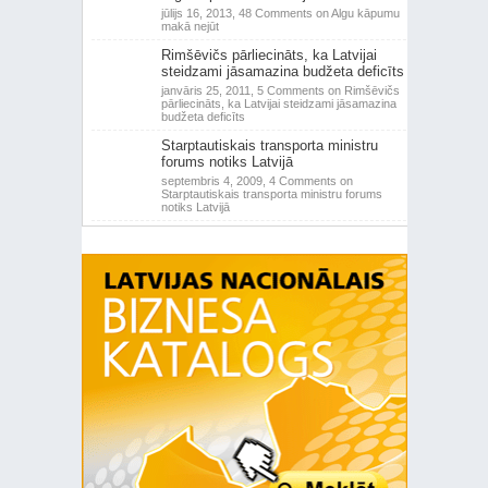
jūlijs 16, 2013,
48 Comments
on Algu kāpumu
makā nejūt
Rimšēvičs pārliecināts, ka Latvijai
steidzami jāsamazina budžeta deficīts
janvāris 25, 2011,
5 Comments
on Rimšēvičs
pārliecināts, ka Latvijai steidzami jāsamazina
budžeta deficīts
Starptautiskais transporta ministru
forums notiks Latvijā
septembris 4, 2009,
4 Comments
on
Starptautiskais transporta ministru forums
notiks Latvijā