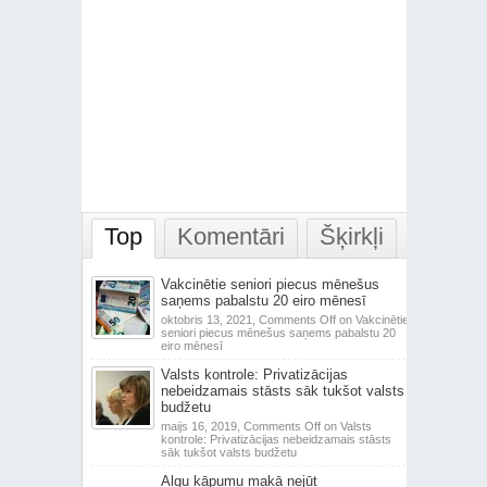
Top
Komentāri
Šķirkļi
Vakcinētie seniori piecus mēnešus
saņems pabalstu 20 eiro mēnesī
oktobris 13, 2021,
Comments Off
on Vakcinētie
seniori piecus mēnešus saņems pabalstu 20
eiro mēnesī
Valsts kontrole: Privatizācijas
nebeidzamais stāsts sāk tukšot valsts
budžetu
maijs 16, 2019,
Comments Off
on Valsts
kontrole: Privatizācijas nebeidzamais stāsts
sāk tukšot valsts budžetu
Algu kāpumu makā nejūt