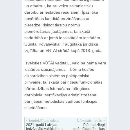
un atbalstu, kā arī veica saimniecisku
darbību ar iestādes resursiem. Īpaši tika
novērtētas kandidātes zināšanas un
pieredze, risinot tiesību normu
piemērošanas jautājumus, tai skaitā
sadarbībā ar jomā iesaistītajām iestādēm.
Gunitai Kovaļevskai ir augstākā juridiskā
izglītība un VBTAI strādā kopš 2018. gada.
Izvēloties VBTAI vadītāju, valdība ņēma vērā
iestādes izaicinājumus – bērnu tiesību
aizsardzības sistēmas pakāpeniska
pilnveide, tai skaitā bāriņtiesu funkcionālās
pārraudzības īstenošana, bāriņtiesu
darbinieku sertifikācijas administrēšana,
bāriņtiesu metodiskās vadības funkcijas
stiprināšana.
< Iepriekšējais raksts
Nākošais raksts >
2021. gadā Latvijas
Plāno aizliegt
iedzīvotāju vairākdienu
uzņēmējdarbību, kas