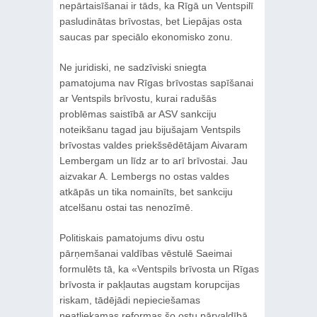
nepārtaisīšanai ir tāds, ka Rīgā un Ventspilī
pasludinātas brīvostas, bet Liepājas osta
saucas par speciālo ekonomisko zonu.
Ne juridiski, ne sadzīviski sniegta
pamatojuma nav Rīgas brīvostas sapīšanai
ar Ventspils brīvostu, kurai radušās
problēmas saistībā ar ASV sankciju
noteikšanu tagad jau bijušajam Ventspils
brīvostas valdes priekšsēdētājam Aivaram
Lembergam un līdz ar to arī brīvostai. Jau
aizvakar A. Lembergs no ostas valdes
atkāpās un tika nomainīts, bet sankciju
atcelšanu ostai tas nenozīmē.
Politiskais pamatojums divu ostu
pārņemšanai valdības vēstulē Saeimai
formulēts tā, ka «Ventspils brīvosta un Rīgas
brīvosta ir pakļautas augstam korupcijas
riskam, tādējādi nepieciešamas
neatliekamas reformas šo ostu pārvaldībā,