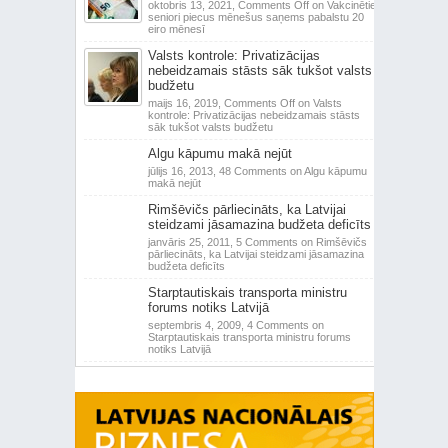
oktobris 13, 2021,
Comments Off
on Vakcinētie
seniori piecus mēnešus saņems pabalstu 20
eiro mēnesī
Valsts kontrole: Privatizācijas
nebeidzamais stāsts sāk tukšot valsts
budžetu
maijs 16, 2019,
Comments Off
on Valsts
kontrole: Privatizācijas nebeidzamais stāsts
sāk tukšot valsts budžetu
Algu kāpumu makā nejūt
jūlijs 16, 2013,
48 Comments
on Algu kāpumu
makā nejūt
Rimšēvičs pārliecināts, ka Latvijai
steidzami jāsamazina budžeta deficīts
janvāris 25, 2011,
5 Comments
on Rimšēvičs
pārliecināts, ka Latvijai steidzami jāsamazina
budžeta deficīts
Starptautiskais transporta ministru
forums notiks Latvijā
septembris 4, 2009,
4 Comments
on
Starptautiskais transporta ministru forums
notiks Latvijā