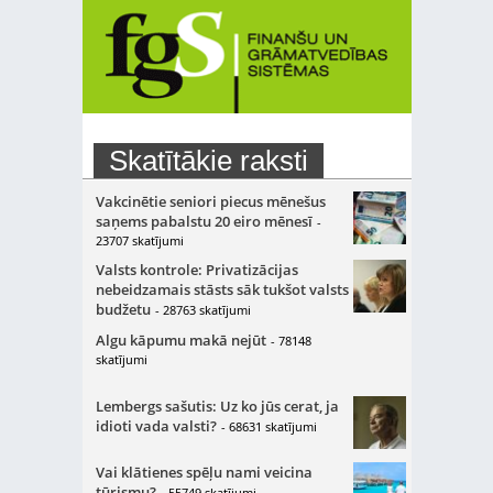
Skatītākie raksti
Vakcinētie seniori piecus mēnešus
saņems pabalstu 20 eiro mēnesī
-
23707 skatījumi
Valsts kontrole: Privatizācijas
nebeidzamais stāsts sāk tukšot valsts
budžetu
- 28763 skatījumi
Algu kāpumu makā nejūt
- 78148
skatījumi
Lembergs sašutis: Uz ko jūs cerat, ja
idioti vada valsti?
- 68631 skatījumi
Vai klātienes spēļu nami veicina
tūrismu?
- 55749 skatījumi