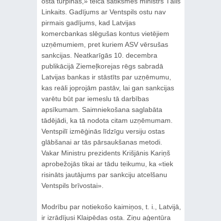
ostā turpinās,» teica satiksmes ministrs Tālis
Linkaits. Gadījums ar Ventspils ostu nav
pirmais gadījums, kad Latvijas
komercbankas slēgušas kontus vietējiem
uzņēmumiem, pret kuriem ASV vērsušas
sankcijas. Neatkarīgās 10. decembra
publikācijā Ziemeļkorejas rēgs sabradā
Latvijas bankas ir stāstīts par uzņēmumu,
kas reāli joprojām pastāv, lai gan sankcijas
varētu būt par iemeslu tā darbības
apsīkumam. Saimniekošana saglabāta
tādējādi, ka tā nodota citam uzņēmumam.
Ventspilī izmēģinās līdzīgu versiju ostas
glābšanai ar tās pārsaukšanas metodi.
Vakar Ministru prezidents Krišjānis Kariņš
aprobežojās tikai ar tādu teikumu, ka «tiek
risināts jautājums par sankciju atcelšanu
Ventspils brīvostai».
Modrību par notiekošo kaimiņos, t. i., Latvijā,
ir izrādījusi Klaipēdas osta. Ziņu aģentūra