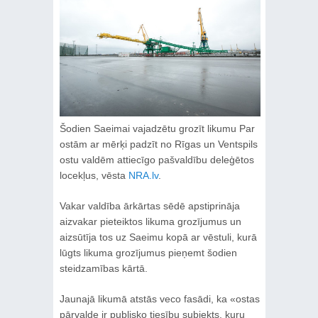
Šodien Saeimai vajadzētu grozīt likumu Par
ostām ar mērķi padzīt no Rīgas un Ventspils
ostu valdēm attiecīgo pašvaldību deleģētos
locekļus, vēsta
NRA.lv
.
Vakar valdība ārkārtas sēdē apstiprināja
aizvakar pieteiktos likuma grozījumus un
aizsūtīja tos uz Saeimu kopā ar vēstuli, kurā
lūgts likuma grozījumus pieņemt šodien
steidzamības kārtā.
Jaunajā likumā atstās veco fasādi, ka «ostas
pārvalde ir publisko tiesību subjekts, kuru