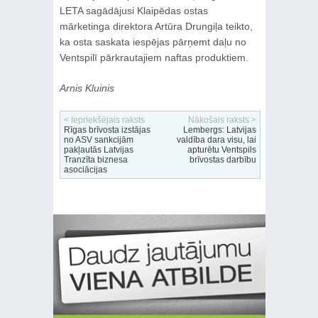
LETA sagādājusi Klaipēdas ostas
mārketinga direktora Artūra Drungiļa teikto,
ka osta saskata iespējas pārņemt daļu no
Ventspilī pārkrautajiem naftas produktiem.
Arnis Kluinis
< Iepriekšējais raksts
Nākošais raksts >
Rīgas brīvosta izstājas
Lembergs: Latvijas
no ASV sankcijām
valdība dara visu, lai
pakļautās Latvijas
apturētu Ventspils
Tranzīta biznesa
brīvostas darbību
asociācijas