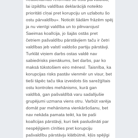
lai izpildītu valdības deklarācijā noteikto
prioritāti cīņai pret korupciju un uzlabotu šo
ostu pārvaldību». Noticēt šādām frāzēm spēj
ja nu vienīgi valdība un to pilnvarojusī
Saeimas koalīcija, jo šajās ostās pret
četriem pašvaldību pārstāvjiem taču ir četri
valdības jeb valstī valdošo partiju pārstāvji.
Turklāt viņiem darbs ostas valdē nav
sabiedrisks pienākums, bet darbs, par ko
maksā tūkstošiem eiro mēnesī. Taisnība, ka
korupcijas risks pastāv vienmēr un visur, bet
tieši tāpēc taču tika izveidots šis sarežģītais
ostu kontroles mehānisms, kurā gan
valdībā, gan pašvaldībā varu sadalījušie
grupējumi uzmana viens otru. Varbūt varēja
domāt par mehānisma vienkāršošanu, bet
nav nekāda pamata teikt, ka tie paši
koalīcijas pārstāvji, kuri tiek pasludināti par
nespējīgiem cīnīties pret korupciju
pašvaldību pārstāvju klātbūtnē, kļūs spējīgi