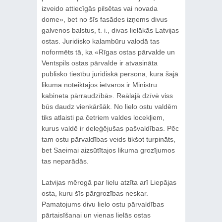
izveido attiecīgās pilsētas vai novada
dome», bet no šīs fasādes izņems divus
galvenos balstus, t. i., divas lielākās Latvijas
ostas. Juridisko kalambūru valodā tas
noformēts tā, ka «Rīgas ostas pārvalde un
Ventspils ostas pārvalde ir atvasināta
publisko tiesību juridiskā persona, kura šajā
likumā noteiktajos ietvaros ir Ministru
kabineta pārraudzībā». Reālajā dzīvē viss
būs daudz vienkāršāk. No lielo ostu valdēm
tiks atlaisti pa četriem valdes locekļiem,
kurus valdē ir deleģējušas pašvaldības. Pēc
tam ostu pārvaldības veids tikšot turpināts,
bet Saeimai aizsūtītajos likuma grozījumos
tas neparādās.
Latvijas mērogā par lielu atzīta arī Liepājas
osta, kuru šīs pārgrozības neskar.
Pamatojums divu lielo ostu pārvaldības
pārtaisīšanai un vienas lielās ostas