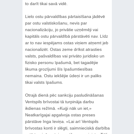
to darīt tikai savā vidē.
Lielo ostu pārvaldības pārtaisīšana jādēvē
par ostu valstiskošanu, nevis par
nacionalizāciju, jo privātie uzņēmēji vai
kapitāls ostu pārvaldībā pārstāvēti nav. Līdz
ar to nav iespējams ostas viņiem atņemt jeb
nacionalizēt. Ostas zeme drīkst atrasties
valsts, pašvaldības vai privāto juridisko un
fizisko personu īpašumā, bet tagadējie
likuma grozījumi šīs īpašumtiesības
nemaina. Ostu iekšējie ūdeņi ir un paliks
tikai valsts īpašums.
Otrajā dienā pēc sankciju pasludināšanas
Ventspils brīvostai tā turpināja darbu
ikdienas režīmā. «Kuģi nāk un iet,»
Neatkarīgajai apgalvoja ostas preses
pārstāve Inga Ieviņa. «Lai arī Ventspils
brīvostas konti ir slēgti, saimnieciskā darbība