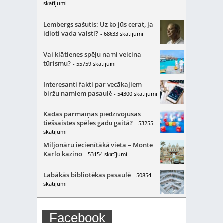
skatījumi
Lembergs sašutis: Uz ko jūs cerat, ja
idioti vada valsti?
- 68633 skatījumi
Vai klātienes spēļu nami veicina
tūrismu?
- 55759 skatījumi
Interesanti fakti par vecākajiem
biržu namiem pasaulē
- 54300 skatījumi
Kādas pārmaiņas piedzīvojušas
tiešsaistes spēles gadu gaitā?
- 53255
skatījumi
Miljonāru iecienītākā vieta – Monte
Karlo kazino
- 53154 skatījumi
Labākās bibliotēkas pasaulē
- 50854
skatījumi
Facebook