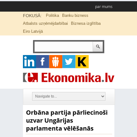
par mums
FOKUSĀ:
Politika
Banku bizness
Atbalsts uzņēmējdarbībai
Biznesa izglītība
Eiro Latvijā
Orbāna partija pārliecinoši
uzvar Ungārijas
parlamenta vēlēšanās