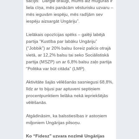
sacījis: “Dārgie draugi, mums aiz muguras ir
liela cīņa, mēs panācām vēsturisku uzvaru –
mēs ieguvām iespēju, mēs radījām sev
iespēju aizsargāt Ungāriju”.
Lielākais opozīcijas spēks – galēji labējā
partija “Kustība par labāku Ungāriju”
(“Jobbik”) ar 20% balsu šoreiz palicis otrajā
vietā, ar 12,2% balsu tai seko Sociālistiskā
partija (MSZP) un ar 6,8% balsu zaļo partija
“Politika var būt citāda” (LMP).
Aktivitāte šajās vēlēšanās sasniegusi 68,8%,
līdz ar to bijusi par aptuveni septiņiem
procentpunktiem lielāka nekā iepriekšējās
vēlēšanās.
Atgādināsim, ka balsstiesības ir astoņiem
miljoniem Ungārijas pilsoņu.
Ko “Fidesz” uzvara nozīmē Ungārijas