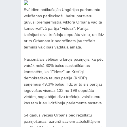
Svētdien notikušajās Ungārijas parlamenta
vēlēšanās pārliecinošu balsu pārsvaru
guvusi premjermistra Viktora Orbāna vadītā
konservatīvā partija “Fidesz”. Partija
izcīnījusi divu trešdaļu deputātu vietu, un līdz
ar to Orbānam ir nodrošināts jau trešais
termiņš valdības vadītāja amatā.
Nacionālais vēlēšanu birojs paziņojis, ka pēc
vairāk nekā 80% balsu saskaitīšanas
konstatēts, ka “Fidesz” un Kristīgi
demokrātiskā tautas partija (KNDP)
saņēmusi 49,3% balsu, līdz ar to šīs partijas
ieguvušas vismaz 133 no 199 deputātu
vietām, saglabājot divu trešdaļu vairākumu,
kas tām ir arī līdzšinējā parlamenta sastāvā.
54 gadus vecais Orbāns pēc rezultātu
paziņošanas, uzrunā saviem atbalstītājiem