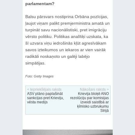
parlamentam?
Balsu pārsvars nostiprina Orbāna pozīcijas,
ļaujot viņam palikt premjerministra amatā un
turpināt savu nacionālistiski, pret imigrāciju
vērsto politiku. Politikas analītiķi uzskata, ka
šī uzvara viņu iedrošinās kļūt agresīvākam
savos izteikumos un iekaros ar vien vairāk
radikāli noskaņoto un galēji labējo
simpātijas.
Foto: Getty Images
< Iepriekšējais raksts
Nākošais raksts >
ASV plāno paplašināt
Krievija bloķē ANO
sankcijas pret Krieviju,
rezolūciju par komisijas
vēsta medijs
izveidi saistībā ar
ķīmisko uzbrukumu
Sīrijā