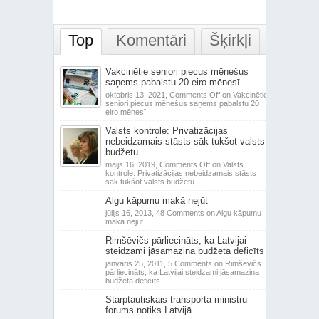
Top
Komentāri
Šķirkļi
Vakcinētie seniori piecus mēnešus
saņems pabalstu 20 eiro mēnesī
oktobris 13, 2021,
Comments Off
on Vakcinētie
seniori piecus mēnešus saņems pabalstu 20
eiro mēnesī
Valsts kontrole: Privatizācijas
nebeidzamais stāsts sāk tukšot valsts
budžetu
maijs 16, 2019,
Comments Off
on Valsts
kontrole: Privatizācijas nebeidzamais stāsts
sāk tukšot valsts budžetu
Algu kāpumu makā nejūt
jūlijs 16, 2013,
48 Comments
on Algu kāpumu
makā nejūt
Rimšēvičs pārliecināts, ka Latvijai
steidzami jāsamazina budžeta deficīts
janvāris 25, 2011,
5 Comments
on Rimšēvičs
pārliecināts, ka Latvijai steidzami jāsamazina
budžeta deficīts
Starptautiskais transporta ministru
forums notiks Latvijā