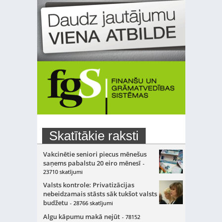
Skatītākie raksti
Vakcinētie seniori piecus mēnešus
saņems pabalstu 20 eiro mēnesī
-
23710 skatījumi
Valsts kontrole: Privatizācijas
nebeidzamais stāsts sāk tukšot valsts
budžetu
- 28766 skatījumi
Algu kāpumu makā nejūt
- 78152