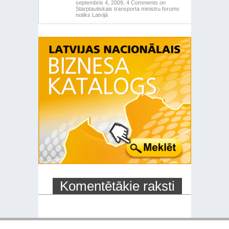
septembris 4, 2009,
4 Comments
on
Starptautiskais transporta ministru forums
notiks Latvijā
Komentētākie raksti