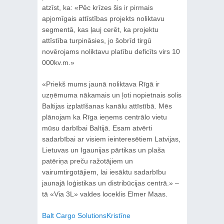
atzīst, ka: «Pēc krīzes šis ir pirmais
apjomīgais attīstības projekts noliktavu
segmentā, kas ļauj cerēt, ka projektu
attīstība turpināsies, jo šobrīd tirgū
novērojams noliktavu platību deficīts virs 10
000kv.m.»
«Priekš mums jaunā noliktava Rīgā ir
uzņēmuma nākamais un ļoti nopietnais solis
Baltijas izplatīšanas kanālu attīstībā. Mēs
plānojam ka Rīga ieņems centrālo vietu
mūsu darbībai Baltijā. Esam atvērti
sadarbībai ar visiem ieinteresētiem Latvijas,
Lietuvas un Igaunijas pārtikas un plaša
patēriņa preču ražotājiem un
vairumtirgotājiem, lai iesāktu sadarbību
jaunajā loģistikas un distribūcijas centrā.» –
tā «Via 3L» valdes loceklis Elmer Maas.
Balt Cargo Solutions
Kristīne