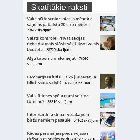
Skatītākie raksti
Vakcinētie seniori piecus mēnešus
saņems pabalstu 20 eiro mēnesī
-
23672 skatījumi
Valsts kontrole: Privatizācijas
nebeidzamais stāsts sāk tukšot valsts
budžetu
- 28729 skatījumi
Algu kāpumu makā nejūt
- 78095
skatījumi
Lembergs sašutis: Uz ko jūs cerat, ja
idioti vada valsti?
- 68614 skatījumi
Vai klātienes spēļu nami veicina
tūrismu?
- 55610 skatījumi
Interesanti fakti par vecākajiem
biržu namiem pasaulē
- 54162 skatījumi
Kādas pārmaiņas piedzīvojušas
tiešsaistes spēles gadu gaitā?
- 53118