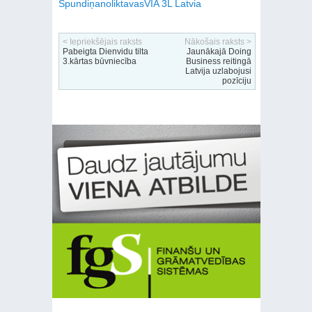
Spundiņa
noliktavas
VIA 3L Latvia
< Iepriekšējais raksts
Nākošais raksts >
Pabeigta Dienvidu tilta
Jaunākajā Doing
3.kārtas būvniecība
Business reitingā
Latvija uzlabojusi
pozīciju