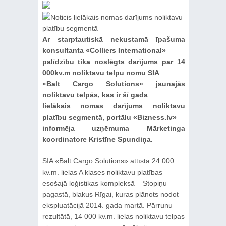
Ar starptautiskā nekustamā īpašuma
konsultanta «Colliers International»
palīdzību tika noslēgts darījums par 14
000kv.m noliktavu telpu nomu SIA
«Balt Cargo Solutions» jaunajās
noliktavu telpās, kas ir šī gada
lielākais nomas darījums noliktavu
platību segmentā, portālu «Bizness.lv»
informēja uzņēmuma Mārketinga
koordinatore Kristīne Spundiņa.
SIA «Balt Cargo Solutions» attīsta 24 000
kv.m. lielas A klases noliktavu platības
esošajā loģistikas kompleksā – Stopiņu
pagastā, blakus Rīgai, kuras plānots nodot
ekspluatācijā 2014. gada martā. Pārrunu
rezultātā, 14 000 kv.m. lielas noliktavu telpas