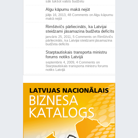
sāk tukšot valsts budžetu
Algu kāpumu makā nejūt
jūlijs 16, 2013,
48 Comments
on Algu kāpumu
makā nejūt
Rimšēvičs pārliecināts, ka Latvijai
steidzami jāsamazina budžeta deficīts
janvāris 25, 2011,
5 Comments
on Rimšēvičs
pārliecināts, ka Latvijai steidzami jāsamazina
budžeta deficīts
Starptautiskais transporta ministru
forums notiks Latvijā
septembris 4, 2009,
4 Comments
on
Starptautiskais transporta ministru forums
notiks Latvijā