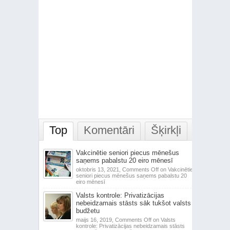
Top
Komentāri
Šķirkļi
Vakcinētie seniori piecus mēnešus
saņems pabalstu 20 eiro mēnesī
oktobris 13, 2021,
Comments Off
on Vakcinētie
seniori piecus mēnešus saņems pabalstu 20
eiro mēnesī
Valsts kontrole: Privatizācijas
nebeidzamais stāsts sāk tukšot valsts
budžetu
maijs 16, 2019,
Comments Off
on Valsts
kontrole: Privatizācijas nebeidzamais stāsts