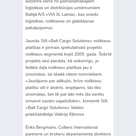
aizņems viens no pamanāmākajiem
loģistikas un distribūcijas uzņēmumiem
Baltijā A/S «VIA 3L Latvia», kas sniedz
loģistikas, noliktavas un glabāšanas
pakalpojumus.
Jaunās SIA «Balt Cargo Solutions» noliktavu
platības ir pirmais spekulatīvais projekts
noliktavu segmentā kopš 2009. gada. Šobrīd
projekts sevi pierāda, kā veiksmīgu, jo
lielākā daļa noliktavu platības jau ir
iznomātas, tai skaitā citiem nomniekiem.
«Jautājums par atlikušo, brīvo noliktavu
platību vēl ir atvērts, iespējams, tās tiks
iznomātas, bet tik pat labi mēs tās varētu
izmanot savām vajadzībām», komentē SIA
«Balt Cargo Solutions» Valdes
priekšsēdētājs Valērijs Kļimovs .
Ēriks Bergmans, Colliers International
partneris un brokeru departamenta direktors