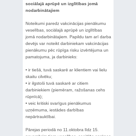
sociālajā aprūpē un izglītības jomā
nodarbinātajiem
Noteikumi paredz vakcinācijas pienākumu
veselības, sociālajā aprūpē un izglītības
jomā nodarbinātajiem. Papildu tam arī darba
devējs var noteikt darbiniekam vakcinācijas
pienākumu pēc rūpīga risku izvērtējuma un
pamatojuma, ja darbinieks:
• ir tiešā, tuvā saskarē ar klientiem vai lielu
skaitu cilvēku;
• ir ilgstoši tuvā saskarē ar citiem
darbiniekiem (piemēram, ražošanas cehs
rūpnīcā);
• veic kritiski svarīgus pienākumus
uzņēmuma, iestādes darbības
nepārtrauktībai.
Pārejas periodā no 11.oktobra līdz 15.