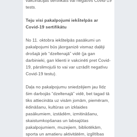
vakcinācijas sertifikāts vai negatīvs Covid-19
tests.
Teju visi pakalpojumi iekštelpās ar
Covid-19 sertifikātu
No 11. oktobra iekštelpās pasākumi un
pakalpojumi būs jāorganizē vismaz daļēji
drošajā jeb “dzeltenajā” vidē (ja gan
darbinieki, gan klienti ir vakcinēti pret Covid-
19, pārslimojuši to vai var uzrādīt negatīvu
Covid-19 testu).
Daļa no pakalpojumu sniedzējiem jau līdz
šim darbojās “dzeltenajā” vidē, bet tagad tā
tiks attiecināta uz visām jomām, piemēram,
ēdināšanu, kultūras un izklaides
pasākumiem, izstādēm, izmitināšanu,
skaistumkopšanas un labsajūtas
pakalpojumiem, muzejiem, bibliotēkām,
sporta un amatieru aktivitātēm, izglītības