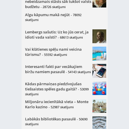
nebeidzamais stāsts sāk tukšot valsts
budžetu
- 28726 skatījumi
Algu kāpumu makā nejūt
- 78092
skatījumi
Lembergs sašutis: Uz ko jūs cerat, ja
idioti vada valsti?
- 68613 skatījumi
Vai klātienes spēļu nami veicina
tūrismu?
- 55592 skatījumi
Interesanti fakti par vecākajiem
biržu namiem pasaulē
- 54143 skatījumi
Kādas pārmaiņas piedzīvojušas
tiešsaistes spēles gadu gaitā?
- 53099
skatījumi
Miljonāru iecienītākā vieta – Monte
Karlo kazino
- 52987 skatījumi
Labākās bibliotēkas pasaulē
- 50690
skatījumi