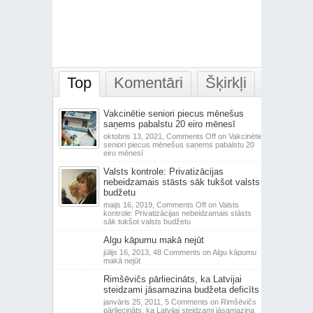
Top
Komentāri
Šķirkļi
Vakcinētie seniori piecus mēnešus
saņems pabalstu 20 eiro mēnesī
oktobris 13, 2021,
Comments Off
on Vakcinētie
seniori piecus mēnešus saņems pabalstu 20
eiro mēnesī
Valsts kontrole: Privatizācijas
nebeidzamais stāsts sāk tukšot valsts
budžetu
maijs 16, 2019,
Comments Off
on Valsts
kontrole: Privatizācijas nebeidzamais stāsts
sāk tukšot valsts budžetu
Algu kāpumu makā nejūt
jūlijs 16, 2013,
48 Comments
on Algu kāpumu
makā nejūt
Rimšēvičs pārliecināts, ka Latvijai
steidzami jāsamazina budžeta deficīts
janvāris 25, 2011,
5 Comments
on Rimšēvičs
pārliecināts, ka Latvijai steidzami jāsamazina