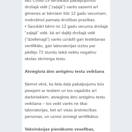
bez Covid-19 sertifikāta pakalpojumus
drošajā vidē (“zaļajā”) varēs saņemt arī
ģimenes ar bērniem līdz 12 gadu vecumam,
nodrošinot pamata drošības prasības.
• Savukārt bērni no 12 gadu vecuma drošajā
“zaļajā” vidē, kā arī daļēji drošajā vidē
(“dzeltenajā”) varēs uzrādīt gan testēšanas
sertifikātu, gan laboratorijas izziņu par
pēdējo 72 stundu laikā veiktu negatīvu
skolas skrīninga testu.
Atvieglota ātro antigēnu testu veikšana
Ņemot vērā, ka liela daļa pakalpojumu būs
pieejami ar testiem un tos vajadzēs arī
darbiniekiem, atvieglota ātro antigēnu testu
veikšana – tos veikt varēs ne tikai
laboratorijas, bet arī visas ārstniecības
personas, un uzreiz izsniegt sertifikātus.
Vakcinācijas pienākums veselības,