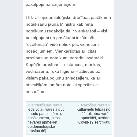
pakalpojuma saņēmējiem.
Līdz ar epidemioloģisko drošības pasākumu
noteikšanu jaunā Ministru kabineta
noteikumu redakcijā tie ir vienkāršoti – visi
pakalpojumi un pasākumi iekštelpās
“dzeltenajā” vidē notiek pēc vienotiem
nosacījumiem. Vienkāršotas arī citas
prasības un noteikumi paradīti lasāmāki.
Kopējās prasības – distances, maskas,
vēdināšana, roku higiēna – attiecas uz
visiem pakalpojumu sniedzējiem, kā arī
atsevišķām jomām noteikti specifiskie
nosacījumi.
< Iepriekšējais raksts
Nākošais raksts >
Iedzīvotāji varēs atgūt
Kultūrvietu telpas no
naudu par biļetēm uz
11. oktobra varēs
pasākumiem, ja tos
apmeklēt, uzrādot
nevarēs apmeklēt
Covid-19 sertifikātu
epidemioloģisko
prasību dēļ