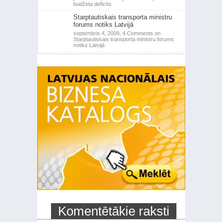
budžeta deficīts
Starptautiskais transporta ministru
forums notiks Latvijā
septembris 4, 2009,
4 Comments
on
Starptautiskais transporta ministru forums
notiks Latvijā
Komentētākie raksti