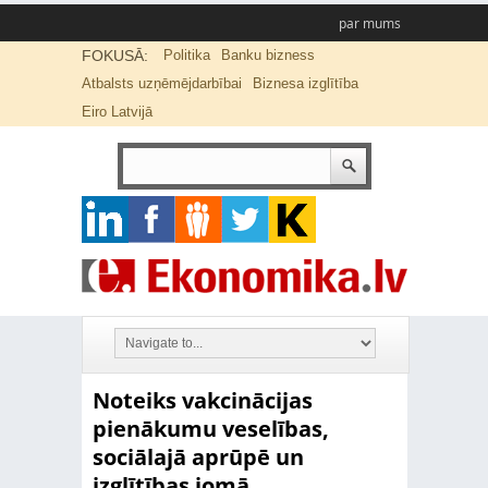
par mums
FOKUSĀ:
Politika
Banku bizness
Atbalsts uzņēmējdarbībai
Biznesa izglītība
Eiro Latvijā
Noteiks vakcinācijas
pienākumu veselības,
sociālajā aprūpē un
izglītības jomā