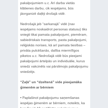
pakalpojumiem u.c. Arī darba vietās
klātienes darbu, cik iespējams, būs
jāorganizē daļēji drošajā vidē.
Nedrošajā jeb “sarkanajā” vidē (nav
iespējams noskaidrot personas statusu) tiks
sniegti tikai pamata pakalpojumi, piemēram,
sabiedriskais transports, pasta pakalpojumi,
reliģiskās norises, kā arī pamata tiesības –
privāta pulcēšanās, dalība miermīlīgos
piketos u.c. Nedrošajā vidē būs pieejami
pakalpojumi ārtelpās un individuālie, kurus
sniedz vakcinēts vai pārslimojis pakalpojumu
sniedzējs.
“Zaļā” un “dzeltenā” vide pieejamāka
ģimenēm ar bērniem
• Paplašinot pakalpojumu saņemšanas
iespējas ģimenēm ar bērniem, noteikts, ka