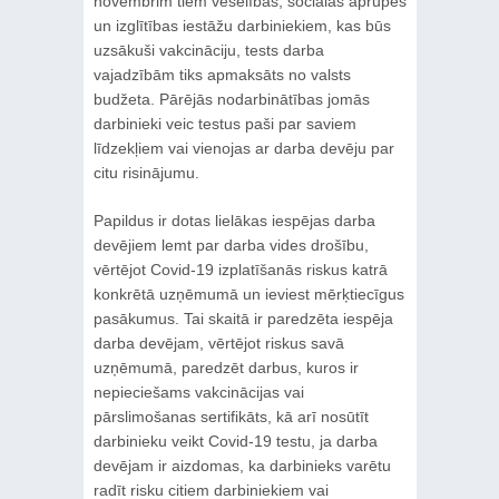
novembrim tiem veselības, sociālās aprūpes
un izglītības iestāžu darbiniekiem, kas būs
uzsākuši vakcināciju, tests darba
vajadzībām tiks apmaksāts no valsts
budžeta. Pārējās nodarbinātības jomās
darbinieki veic testus paši par saviem
līdzekļiem vai vienojas ar darba devēju par
citu risinājumu.
Papildus ir dotas lielākas iespējas darba
devējiem lemt par darba vides drošību,
vērtējot Covid-19 izplatīšanās riskus katrā
konkrētā uzņēmumā un ieviest mērķtiecīgus
pasākumus. Tai skaitā ir paredzēta iespēja
darba devējam, vērtējot riskus savā
uzņēmumā, paredzēt darbus, kuros ir
nepieciešams vakcinācijas vai
pārslimošanas sertifikāts, kā arī nosūtīt
darbinieku veikt Covid-19 testu, ja darba
devējam ir aizdomas, ka darbinieks varētu
radīt risku citiem darbiniekiem vai