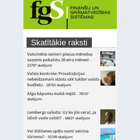
Skatītākie raksti
Vakcinētie seniori piecus mēnešus
saņems pabalstu 20 eiro mēnesī
-
23707 skatījumi
Valsts kontrole: Privatizācijas
nebeidzamais stāsts sāk tukšot valsts
budžetu
- 28763 skatījumi
Algu kāpumu makā nejūt
- 78147
skatījumi
Lembergs sašutis: Uz ko jūs cerat, ja
idioti vada valsti?
- 68631 skatījumi
Vai klātienes spēļu nami veicina
tūrismu?
- 55749 skatījumi