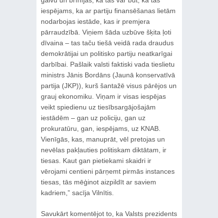
galvu un brīnījās, kā tas var būt, kā tas
iespējams, ka ar partiju finansēšanas lietām
nodarbojas iestāde, kas ir premjera
pārraudzībā. Viņiem šāda uzbūve šķita ļoti
dīvaina – tas taču tiešā veidā rada draudus
demokrātijai un politisko partiju neatkarīgai
darbībai. Pašlaik valsti faktiski vada tieslietu
ministrs Jānis Bordāns (Jaunā konservatīvā
partija (JKP)), kurš šantažē visus pārējos un
grauj ekonomiku. Viņam ir visas iespējas
veikt spiedienu uz tiesībsargājošajām
iestādēm – gan uz policiju, gan uz
prokuratūru, gan, iespējams, uz KNAB.
Vienīgās, kas, manuprāt, vēl pretojas un
nevēlas pakļauties politiskam diktātam, ir
tiesas. Kaut gan pietiekami skaidri ir
vērojami centieni pārņemt pirmās instances
tiesas, tās mēģinot aizpildīt ar saviem
kadriem,” sacīja Vilnītis.
Savukārt komentējot to, ka Valsts prezidents