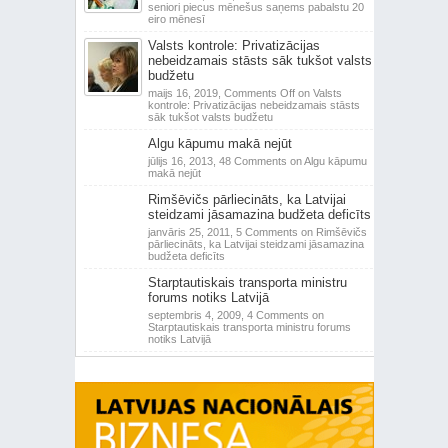
seniori piecus mēnešus saņems pabalstu 20
eiro mēnesī
Valsts kontrole: Privatizācijas
nebeidzamais stāsts sāk tukšot valsts
budžetu
maijs 16, 2019,
Comments Off
on Valsts
kontrole: Privatizācijas nebeidzamais stāsts
sāk tukšot valsts budžetu
Algu kāpumu makā nejūt
jūlijs 16, 2013,
48 Comments
on Algu kāpumu
makā nejūt
Rimšēvičs pārliecināts, ka Latvijai
steidzami jāsamazina budžeta deficīts
janvāris 25, 2011,
5 Comments
on Rimšēvičs
pārliecināts, ka Latvijai steidzami jāsamazina
budžeta deficīts
Starptautiskais transporta ministru
forums notiks Latvijā
septembris 4, 2009,
4 Comments
on
Starptautiskais transporta ministru forums
notiks Latvijā