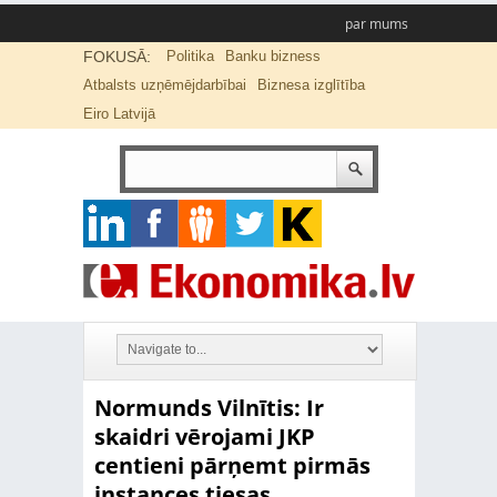
par mums
FOKUSĀ:
Politika
Banku bizness
Atbalsts uzņēmējdarbībai
Biznesa izglītība
Eiro Latvijā
Normunds Vilnītis: Ir
skaidri vērojami JKP
centieni pārņemt pirmās
instances tiesas