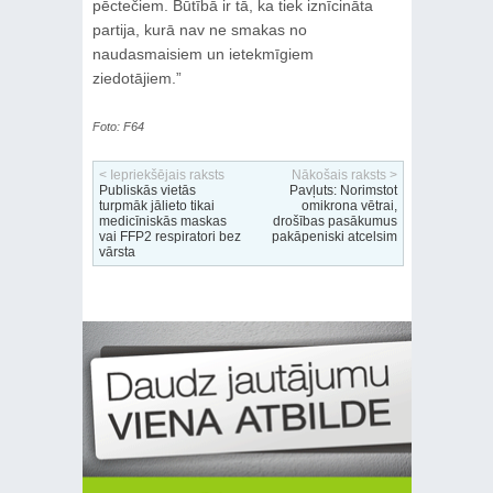
pēctečiem. Būtībā ir tā, ka tiek iznīcināta
partija, kurā nav ne smakas no
naudasmaisiem un ietekmīgiem
ziedotājiem.”
Foto: F64
< Iepriekšējais raksts
Nākošais raksts >
Publiskās vietās
Pavļuts: Norimstot
turpmāk jālieto tikai
omikrona vētrai,
medicīniskās maskas
drošības pasākumus
vai FFP2 respiratori bez
pakāpeniski atcelsim
vārsta