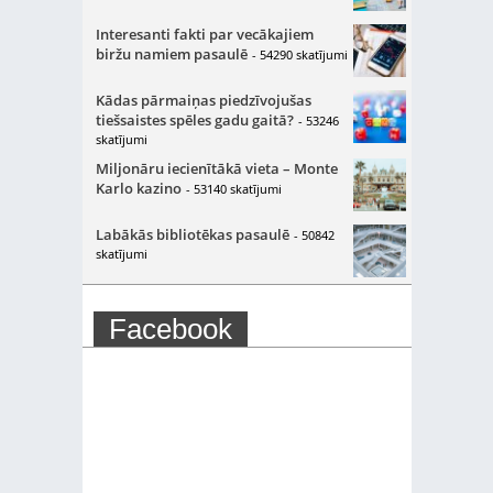
Interesanti fakti par vecākajiem
biržu namiem pasaulē
- 54290 skatījumi
Kādas pārmaiņas piedzīvojušas
tiešsaistes spēles gadu gaitā?
- 53246
skatījumi
Miljonāru iecienītākā vieta – Monte
Karlo kazino
- 53140 skatījumi
Labākās bibliotēkas pasaulē
- 50842
skatījumi
Facebook