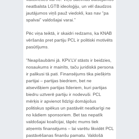
neatbalsta LGTB ideoloģiju, un vēl daudzos
jautājumos viņš pauž viedokli, kas nav “pa
spalvai” valdošajai varai.”
Pēc viņa teiktā, ir skaidri redzams, ka KNAB
vēršanās pret partiju PCL ir politiski motivēts
pasūtījums.
“Neapšaubāmi jā. KPV.LV stāsts ir beidzies,
nosaukums ir mainīts, taču juridiskā persona
ir palikusi tā pati. Finansējums tika piešķirts
partijai – partijas biedriem, bet ne
atsevišķiem partijas līderiem, kuri partijas
biedru uztverē partiju ir nodevuši. PCL
mērķis ir apvienot līdzīgi domājošus
politiskus spēkus un pastāvēt neatkarīgi ne
no kādiem sponsoriem. Bet tas nepatīk
valdošajai koalīcijai, tāpēc mums tiek
atņemts finansējums – lai varētu likvidēt PCL
pastāvēšanas finanšu pamatu. Valdošā