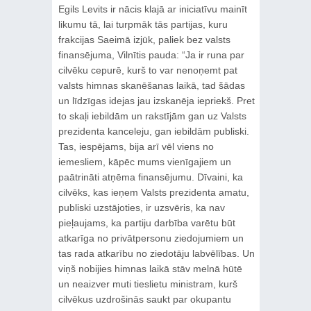
Egils Levits ir nācis klajā ar iniciatīvu mainīt
likumu tā, lai turpmāk tās partijas, kuru
frakcijas Saeimā izjūk, paliek bez valsts
finansējuma, Vilnītis pauda: “Ja ir runa par
cilvēku cepurē, kurš to var nenoņemt pat
valsts himnas skanēšanas laikā, tad šādas
un līdzīgas idejas jau izskanēja iepriekš. Pret
to skaļi iebildām un rakstījām gan uz Valsts
prezidenta kanceleju, gan iebildām publiski.
Tas, iespējams, bija arī vēl viens no
iemesliem, kāpēc mums vienīgajiem un
paātrināti atņēma finansējumu. Dīvaini, ka
cilvēks, kas ieņem Valsts prezidenta amatu,
publiski uzstājoties, ir uzsvēris, ka nav
pieļaujams, ka partiju darbība varētu būt
atkarīga no privātpersonu ziedojumiem un
tas rada atkarību no ziedotāju labvēlības. Un
viņš nobijies himnas laikā stāv melnā hūtē
un neaizver muti tieslietu ministram, kurš
cilvēkus uzdrošinās saukt par okupantu