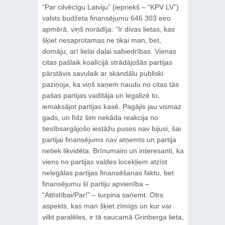
“Par cilvēcīgu Latviju” (iepriekš – “KPV LV”)
valsts budžeta finansējumu 646 303 eiro
apmērā, viņš norādīja: “Ir divas lietas, kas
šķiet nesaprotamas ne tikai man, bet,
domāju, arī lielai daļai sabiedrības. Vienas
citas pašlaik koalīcijā strādājošās partijas
pārstāvis savulaik ar skandālu publiski
paziņoja, ka viņš saņem naudu no citas tās
pašas partijas vadītāja un legalizē to,
iemaksājot partijas kasē. Pagājis jau vismaz
gads, un līdz šim nekāda reakcija no
tiesībsargājošo iestāžu puses nav bijusi, šai
partijai finansējums nav atņemts un partija
netiek likvidēta. Brīnumaini un interesanti, ka
viens no partijas valdes locekļiem atzīst
nelegālas partijas finansēšanas faktu, bet
finansējumu šī partiju apvienība –
“Attīstībai/Par!” – turpina saņemt. Otrs
aspekts, kas man šķiet zīmīgs un kur var
vilkt paralēles, ir tā saucamā Grinberga lieta,