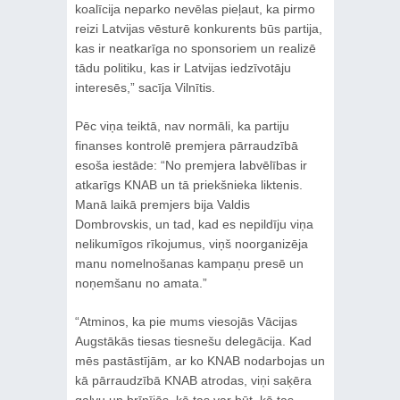
koalīcija neparko nevēlas pieļaut, ka pirmo
reizi Latvijas vēsturē konkurents būs partija,
kas ir neatkarīga no sponsoriem un realizē
tādu politiku, kas ir Latvijas iedzīvotāju
interesēs,” sacīja Vilnītis.
Pēc viņa teiktā, nav normāli, ka partiju
finanses kontrolē premjera pārraudzībā
esoša iestāde: “No premjera labvēlības ir
atkarīgs KNAB un tā priekšnieka liktenis.
Manā laikā premjers bija Valdis
Dombrovskis, un tad, kad es nepildīju viņa
nelikumīgos rīkojumus, viņš noorganizēja
manu nomelnošanas kampaņu presē un
noņemšanu no amata.”
“Atminos, ka pie mums viesojās Vācijas
Augstākās tiesas tiesnešu delegācija. Kad
mēs pastāstījām, ar ko KNAB nodarbojas un
kā pārraudzībā KNAB atrodas, viņi saķēra