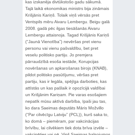
kas izskanēja divtūkstošo gadu sākumā.
Tajā laikā ekonomikas ministrs bija zināmais
Krišjānis Kariņš. Tolaik viņš vērsās pret
Ventspils mēru Aivaru Lembergu. Beigu galā
2008. gadā pēc ilgas tiesāšanās Aivaru
Lembergu attaisnoja. Tagad Krišjānis Kariņš
(“Jaunā Vienotība”) nevēršas pret vienu
personu vai vienu pašvaldību, bet pret
veselu politisko partiju. Jo premjera
pārraudzībā esoša iestāde, Korupcijas
novēršanas un apkarošanas birojs (KNAB),
pildot politisko pasūtījumu, vēršas pret
partiju, kas ir legāla, spējīga darboties, kas
attīstās un kas pašlaik ir opozīcijā valdībai
un Krišjānim Kariņam. Pie varas esošajiem
nepatīk mūsu aktīvā darbība, īpaši jau tas,
ko dara Saeimas deputāts Māris Možvillo
(“Par cilvēcīgu Latviju” (PCL)), kurš saka to,
ko domā – piemēram, par vakcinācijas
brīvību, lai cilvēkiem tiek dota brīva izvēle –
vakcinēties vai nē. Viņš Saeimas balsojumos