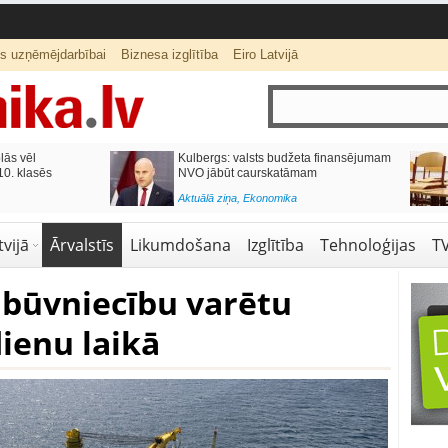
ts uzņēmējdarbībai
Biznesa izglītība
Eiro Latvijā
lās vēl
Kulbergs: valsts budžeta finansējumam
0. klasēs
NVO jābūt caurskatāmam
Aktuālā ziņa
,
Ekonomika
vijā
Ārvalstīs
Likumdošana
Izglītība
Tehnoloģijas
T
 būvniecību varētu
ienu laikā