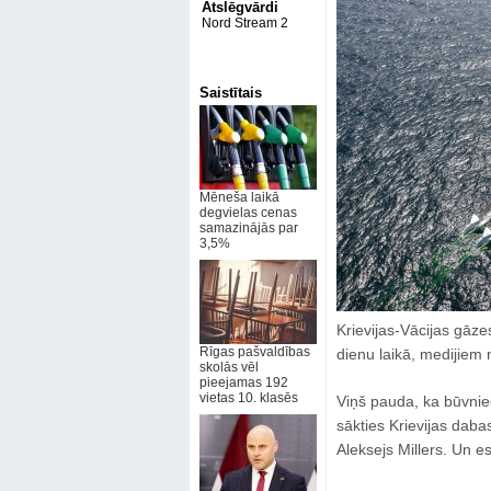
Atslēgvārdi
Nord Stream 2
Saistītais
Mēneša laikā
degvielas cenas
samazinājās par
3,5%
Krievijas-Vācijas gāze
Rīgas pašvaldības
dienu laikā, medijiem 
skolās vēl
pieejamas 192
vietas 10. klasēs
Viņš pauda, ka būvnie
sākties Krievijas dab
Aleksejs Millers. Un es