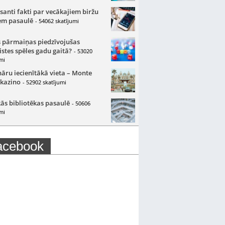
santi fakti par vecākajiem biržu
m pasaulē
- 54062 skatījumi
 pārmaiņas piedzīvojušas
istes spēles gadu gaitā?
- 53020
mi
nāru iecienītākā vieta – Monte
 kazino
- 52902 skatījumi
ās bibliotēkas pasaulē
- 50606
mi
acebook