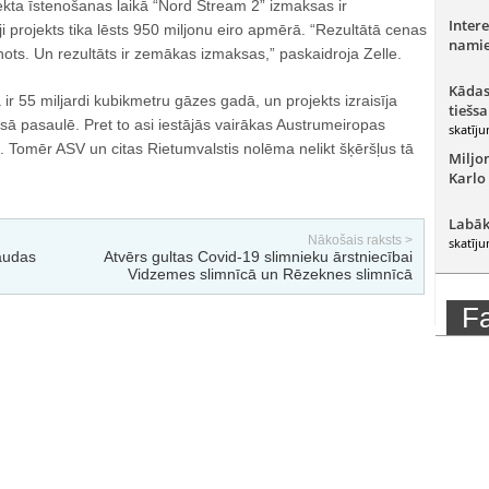
jekta īstenošanas laikā “Nord Stream 2” izmaksas ir
Intere
 projekts tika lēsts 950 miljonu eiro apmērā. “Rezultātā cenas
namie
nots. Un rezultāts ir zemākas izmaksas,” paskaidroja Zelle.
Kādas
ir 55 miljardi kubikmetru gāzes gadā, un projekts izraisīja
tiešsa
isā pasaulē. Pret to asi iestājās vairākas Austrumeiropas
skatīju
ija. Tomēr ASV un citas Rietumvalstis nolēma nelikt šķēršļus tā
Miljo
Karlo
Labāk
Nākošais raksts >
skatīju
audas
Atvērs gultas Covid-19 slimnieku ārstniecībai
Vidzemes slimnīcā un Rēzeknes slimnīcā
F