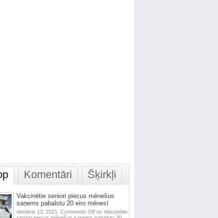
op
Komentāri
Šķirkļi
Vakcinētie seniori piecus mēnešus
saņems pabalstu 20 eiro mēnesī
oktobris 13, 2021,
Comments Off
on Vakcinētie
seniori piecus mēnešus saņems pabalstu 20