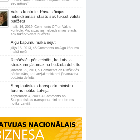
eiro mēnesī
Valsts kontrole: Privatizācijas
nebeidzamais stāsts sāk tukšot valsts
budžetu
maijs 16, 2019,
Comments Off
on Valsts
kontrole: Privatizācijas nebeidzamais stāsts
sāk tukšot valsts budžetu
Algu kāpumu makā nejūt
jūlijs 16, 2013,
48 Comments
on Algu kāpumu
makā nejūt
Rimšēvičs pārliecināts, ka Latvijai
steidzami jāsamazina budžeta deficīts
janvāris 25, 2011,
5 Comments
on Rimšēvičs
pārliecināts, ka Latvijai steidzami jāsamazina
budžeta deficīts
Starptautiskais transporta ministru
forums notiks Latvijā
septembris 4, 2009,
4 Comments
on
Starptautiskais transporta ministru forums
notiks Latvijā