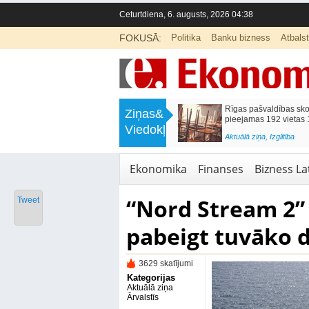
Ceturtdiena, 6. augusts, 2026 04:38
FOKUSĀ:
Politika
Banku bizness
Atbals
>
Mēneša laikā degvielas cenas
Rīgas pašvaldības sko
Ziņas&
samazinājās par 3,5%
pieejamas 192 vietas 1
Viedokļi
<
Aktuālā ziņa
,
Bizness Latvijā
Aktuālā ziņa
,
Izglītība
Ekonomika
Finanses
Bizness Lat
“Nord Stream 2”
Tweet
pabeigt tuvāko d
3629 skatījumi
Kategorijas
Aktuālā ziņa
Ārvalstīs