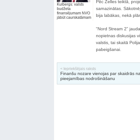
Pēc Zelles teiktā, pro
Kulbergs: valsts
samazinātas. Sākotnēji
budžeta
finansējumam NVO
bija labākas, nekā plā
jābūt caurskatāmam
“Nord Stream 2” jauda 
nopietnas diskusijas v
valstis, tai skaitā Pol
pabeigšanai.
< Iepriekšējais raksts
Finanšu nozare vienojas par skaidrās n
pieejamības nodrošināšanu