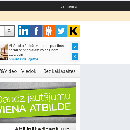
par mums
Visās skolās būs vienotas prasības
Valsts rūpēsies, lai k
bērnu ar speciālām vajadzībām
arestētā manta nezaud
atbalstam
Aktuālā ziņa
,
Likumdoša
Aktuālā ziņa
,
Izglītība
V&Video
Viedokļi
Bez kaklasaites