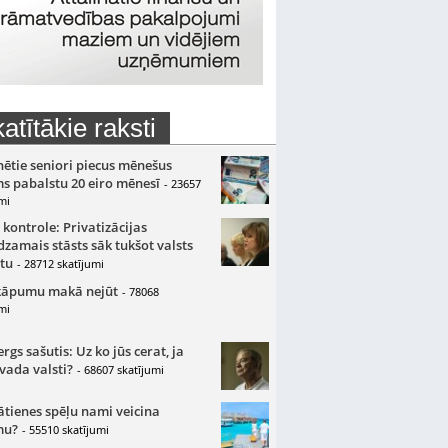
atītākie raksti
nētie seniori piecus mēnešus
s pabalstu 20 eiro mēnesī
- 23657
mi
 kontrole: Privatizācijas
zamais stāsts sāk tukšot valsts
tu
- 28712 skatījumi
kāpumu makā nejūt
- 78068
mi
gs sašutis: Uz ko jūs cerat, ja
 vada valsti?
- 68607 skatījumi
ātienes spēļu nami veicina
mu?
- 55510 skatījumi