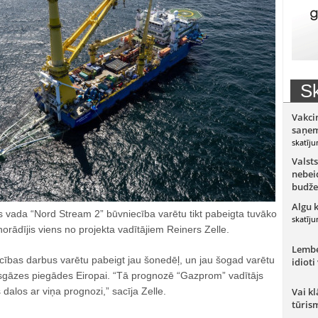
Sk
Vakci
saņem
skatīju
Valsts
nebeid
budže
Algu 
s vada “Nord Stream 2” būvniecība varētu tikt pabeigta tuvāko
skatīju
norādījis viens no projekta vadītājiem Reiners Zelle.
Lember
cības darbus varētu pabeigt jau šonedēļ, un jau šogad varētu
idioti
asgāzes piegādes Eiropai. “Tā prognozē “Gazprom” vadītājs
 dalos ar viņa prognozi,” sacīja Zelle.
Vai kl
tūris