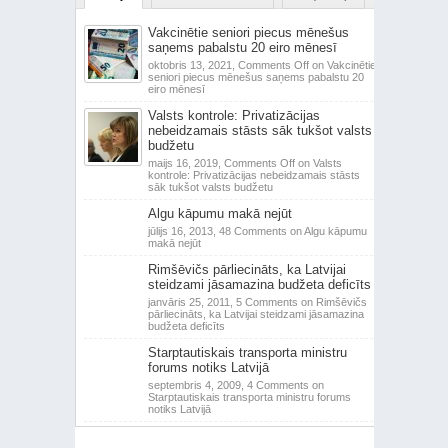
Vakcinētie seniori piecus mēnešus
saņems pabalstu 20 eiro mēnesī
oktobris 13, 2021,
Comments Off
on Vakcinētie
seniori piecus mēnešus saņems pabalstu 20
eiro mēnesī
Valsts kontrole: Privatizācijas
nebeidzamais stāsts sāk tukšot valsts
budžetu
maijs 16, 2019,
Comments Off
on Valsts
kontrole: Privatizācijas nebeidzamais stāsts
sāk tukšot valsts budžetu
Algu kāpumu makā nejūt
jūlijs 16, 2013,
48 Comments
on Algu kāpumu
makā nejūt
Rimšēvičs pārliecināts, ka Latvijai
steidzami jāsamazina budžeta deficīts
janvāris 25, 2011,
5 Comments
on Rimšēvičs
pārliecināts, ka Latvijai steidzami jāsamazina
budžeta deficīts
Starptautiskais transporta ministru
forums notiks Latvijā
septembris 4, 2009,
4 Comments
on
Starptautiskais transporta ministru forums
notiks Latvijā