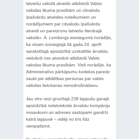
latviešu valodā atveido atbilstoši Valsts
valodas likuma prasībām un citvalodu
īpašvārdu atveides noteikumiem un
norādījumiem par citvalodu īpašvārdu
atveidi un pareizrunu latviešu literārajā
valodā». A. Lembergs iesniegumā norādījis,
ka viņam izsniegtajā šā gada 24. aprīlī
sarakstītajā apsūdzībā uzskaitītie ārvalstu
vietvārdi nav atveidoti atbilstoši Valsts
valodas likuma prasībām. Viņš norādījis, ka
Administratīvo pārkāpumu kodekss paredz
saukt pie atbildības personas par valsts
valodas lietošanas nenodrošināšanu.
Jau otro reizi grozītajā 238 lappušu garajā
apsūdzībā nelatviskotie ārvalstu kompāniju
nosaukumi un adreses sastopami gandrīz
katrā lappusē – vidēji no trīs līdz
vienpadsmit.