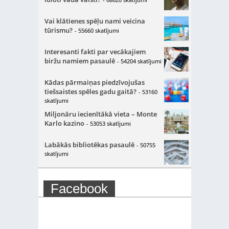
Vai klātienes spēļu nami veicina
tūrismu?
- 55660 skatījumi
Interesanti fakti par vecākajiem
biržu namiem pasaulē
- 54204 skatījumi
Kādas pārmaiņas piedzīvojušas
tiešsaistes spēles gadu gaitā?
- 53160
skatījumi
Miljonāru iecienītākā vieta – Monte
Karlo kazino
- 53053 skatījumi
Labākās bibliotēkas pasaulē
- 50755
skatījumi
Facebook