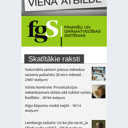
Skatītākie raksti
Vakcinētie seniori piecus mēnešus
saņems pabalstu 20 eiro mēnesī
-
23687 skatījumi
Valsts kontrole: Privatizācijas
nebeidzamais stāsts sāk tukšot valsts
budžetu
- 28744 skatījumi
Algu kāpumu makā nejūt
- 78114
skatījumi
Lembergs sašutis: Uz ko jūs cerat, ja
idioti vada valsti?
- 68620 skatījumi