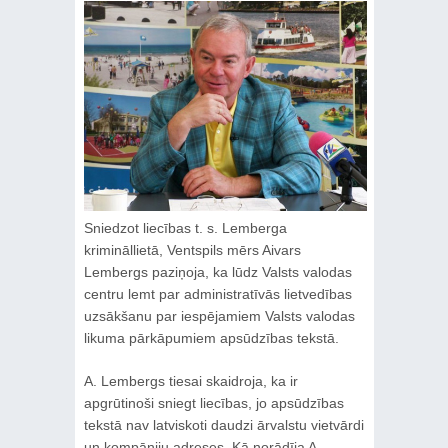
Sniedzot liecības t. s. Lemberga
krimināllietā, Ventspils mērs Aivars
Lembergs paziņoja, ka lūdz Valsts valodas
centru lemt par administratīvās lietvedības
uzsākšanu par iespējamiem Valsts valodas
likuma pārkāpumiem apsūdzības tekstā.
A. Lembergs tiesai skaidroja, ka ir
apgrūtinoši sniegt liecības, jo apsūdzības
tekstā nav latviskoti daudzi ārvalstu vietvārdi
un kompāniju adreses. Kā norādīja A.