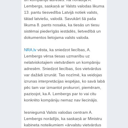
Lembergs, saskaņā ar Valsts valodas likuma
13. pantu tiesvedība Latvijā notiek valsts,
tātad latviešu, valodā. Savukārt šā paša
likuma 8. pants nosaka, ka tiesās un tiesu
sistēmai piederīgās iestādēs, lietvedībā un
dokumentos lietojama valsts valoda.
NRA.lv
vēsta, ka sniedzot liecības, A.
Lembergs vērsa tiesas uzmanību uz
nelatviskotajiem vietvārdiem un kompāniju
adresēm. Sniedzot liecības, šos vietvārdus
var dažādi izrunāt. Tas nozīmē, ka veidojas
izrunas interpretācijas iespējas, ko savā labā
pēc tam var izmantot prokurori, piemēram,
paziņojot, ka A. Lembergs par to vai citu
konkrēto kompāniju nemaz nav liecinājis.
Iesniegumā Valsts valodas centram A.
Lembergs norādījis, ka saskaņā ar Ministru
kabineta noteikumiem «ārvalstu vietvārdus