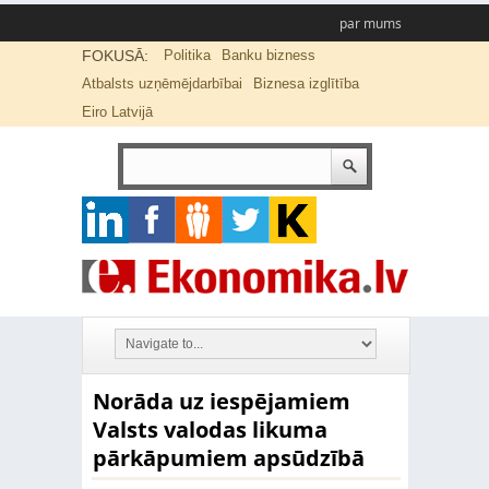
par mums
FOKUSĀ:
Politika
Banku bizness
Atbalsts uzņēmējdarbībai
Biznesa izglītība
Eiro Latvijā
Norāda uz iespējamiem
Valsts valodas likuma
pārkāpumiem apsūdzībā