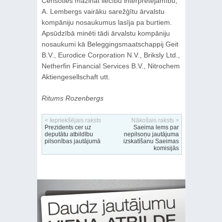
Cenšoties mazināt liecību interpretējamību,
A. Lembergs vairāku sarežģītu ārvalstu
kompāniju nosaukumus lasīja pa burtiem.
Apsūdzībā minēti tādi ārvalstu kompāniju
nosaukumi kā Beleggingsmaatschappij Geit
B.V., Eurodice Corporation N.V., Briksly Ltd.,
Netherfin Financial Services B.V., Nitrochem
Aktiengesellschaft utt.
Ritums Rozenbergs
< Iepriekšējais raksts
Nākošais raksts >
Prezidents cer uz
Saeima lems par
deputātu atbildību
nepilsoņu jautājuma
pilsonības jautājumā
izskatīšanu Saeimas
komisijās