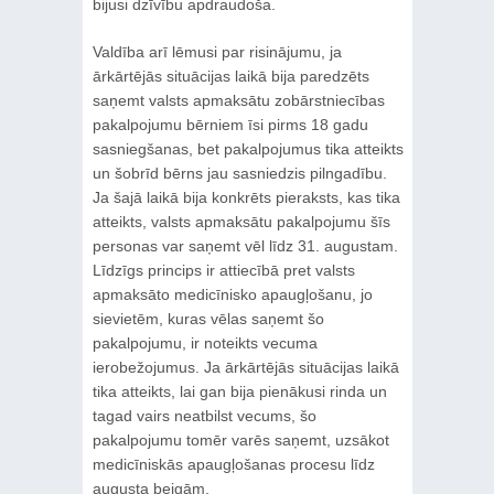
bijusi dzīvību apdraudoša.
Valdība arī lēmusi par risinājumu, ja
ārkārtējās situācijas laikā bija paredzēts
saņemt valsts apmaksātu zobārstniecības
pakalpojumu bērniem īsi pirms 18 gadu
sasniegšanas, bet pakalpojumus tika atteikts
un šobrīd bērns jau sasniedzis pilngadību.
Ja šajā laikā bija konkrēts pieraksts, kas tika
atteikts, valsts apmaksātu pakalpojumu šīs
personas var saņemt vēl līdz 31. augustam.
Līdzīgs princips ir attiecībā pret valsts
apmaksāto medicīnisko apaugļošanu, jo
sievietēm, kuras vēlas saņemt šo
pakalpojumu, ir noteikts vecuma
ierobežojumus. Ja ārkārtējās situācijas laikā
tika atteikts, lai gan bija pienākusi rinda un
tagad vairs neatbilst vecums, šo
pakalpojumu tomēr varēs saņemt, uzsākot
medicīniskās apaugļošanas procesu līdz
augusta beigām.