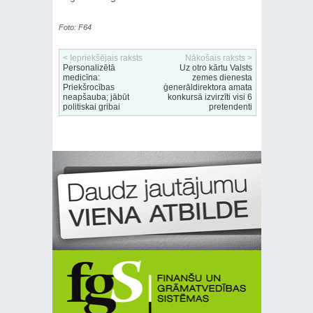
Foto: F64
< Iepriekšējais raksts
Nākošais raksts >
Personalizētā
Uz otro kārtu Valsts
medicīna:
zemes dienesta
Priekšrocības
ģenerāldirektora amata
neapšauba; jābūt
konkursā izvirzīti visi 6
politiskai gribai
pretendenti