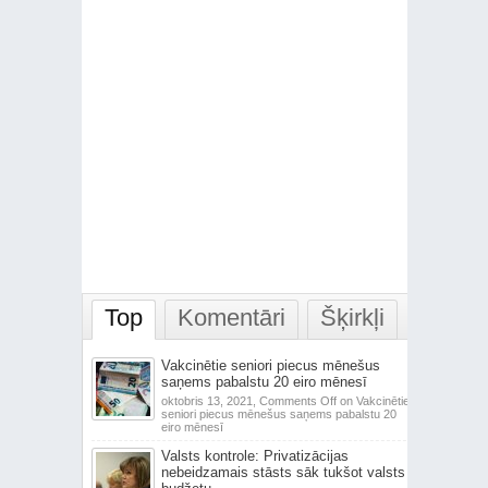
Top
Komentāri
Šķirkļi
Vakcinētie seniori piecus mēnešus
saņems pabalstu 20 eiro mēnesī
oktobris 13, 2021,
Comments Off
on Vakcinētie
seniori piecus mēnešus saņems pabalstu 20
eiro mēnesī
Valsts kontrole: Privatizācijas
nebeidzamais stāsts sāk tukšot valsts