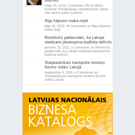
budžetu
maijs 16, 2019,
Comments Off
on Valsts
kontrole: Privatizācijas nebeidzamais stāsts
sāk tukšot valsts budžetu
Algu kāpumu makā nejūt
jūlijs 16, 2013,
48 Comments
on Algu kāpumu
makā nejūt
Rimšēvičs pārliecināts, ka Latvijai
steidzami jāsamazina budžeta deficīts
janvāris 25, 2011,
5 Comments
on Rimšēvičs
pārliecināts, ka Latvijai steidzami jāsamazina
budžeta deficīts
Starptautiskais transporta ministru
forums notiks Latvijā
septembris 4, 2009,
4 Comments
on
Starptautiskais transporta ministru forums
notiks Latvijā