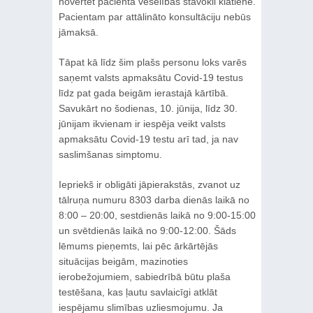
novērtēt pacienta veselības stāvokli klātienē.
Pacientam par attālināto konsultāciju nebūs
jāmaksā.
Tāpat kā līdz šim plašs personu loks varēs
saņemt valsts apmaksātu Covid-19 testus
līdz pat gada beigām ierastajā kārtībā.
Savukārt no šodienas, 10. jūnija, līdz 30.
jūnijam ikvienam ir iespēja veikt valsts
apmaksātu Covid-19 testu arī tad, ja nav
saslimšanas simptomu.
Iepriekš ir obligāti jāpierakstās, zvanot uz
tālruņa numuru 8303 darba dienās laikā no
8:00 – 20:00, sestdienās laikā no 9:00-15:00
un svētdienās laikā no 9:00-12:00. Šāds
lēmums pieņemts, lai pēc ārkārtējās
situācijas beigām, mazinoties
ierobežojumiem, sabiedrībā būtu plaša
testēšana, kas ļautu savlaicīgi atklāt
iespējamu slimības uzliesmojumu. Ja