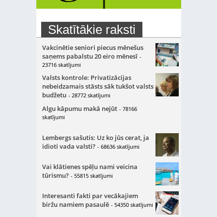
Skatītākie raksti
Vakcinētie seniori piecus mēnešus
saņems pabalstu 20 eiro mēnesī
-
23716 skatījumi
Valsts kontrole: Privatizācijas
nebeidzamais stāsts sāk tukšot valsts
budžetu
- 28772 skatījumi
Algu kāpumu makā nejūt
- 78166
skatījumi
Lembergs sašutis: Uz ko jūs cerat, ja
idioti vada valsti?
- 68636 skatījumi
Vai klātienes spēļu nami veicina
tūrismu?
- 55815 skatījumi
Interesanti fakti par vecākajiem
biržu namiem pasaulē
- 54350 skatījumi