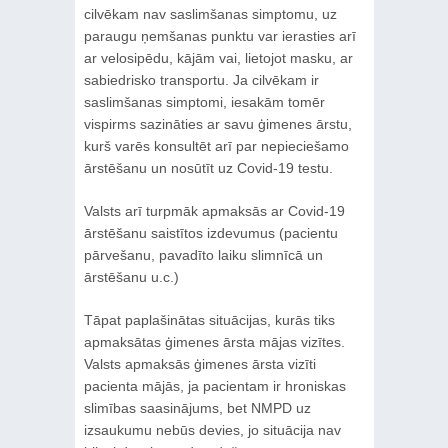
cilvēkam nav saslimšanas simptomu, uz
paraugu ņemšanas punktu var ierasties arī
ar velosipēdu, kājām vai, lietojot masku, ar
sabiedrisko transportu. Ja cilvēkam ir
saslimšanas simptomi, iesakām tomēr
vispirms sazināties ar savu ģimenes ārstu,
kurš varēs konsultēt arī par nepieciešamo
ārstēšanu un nosūtīt uz Covid-19 testu.
Valsts arī turpmāk apmaksās ar Covid-19
ārstēšanu saistītos izdevumus (pacientu
pārvešanu, pavadīto laiku slimnīcā un
ārstēšanu u.c.)
Tāpat paplašinātas situācijas, kurās tiks
apmaksātas ģimenes ārsta mājas vizītes.
Valsts apmaksās ģimenes ārsta vizīti
pacienta mājās, ja pacientam ir hroniskas
slimības saasinājums, bet NMPD uz
izsaukumu nebūs devies, jo situācija nav