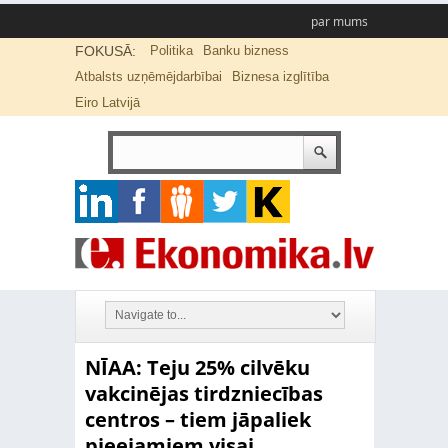
par mums
FOKUSĀ:
Politika
Banku bizness
Atbalsts uzņēmējdarbībai
Biznesa izglītība
Eiro Latvijā
NĪAA: Teju 25% cilvēku
vakcinējas tirdzniecības
centros – tiem jāpaliek
pieejamiem visai