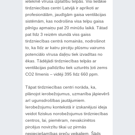
ietekmē vīrusa izplatību telpās. Visi lielākie
tirdzniecības centri Latvijā ir aprīkoti ar
profesionālām, jaudīgām gaisa ventilācijas
sistēmām, kas nodrošina visa telpu gaisa
pilnīgu apmaiņu pat 20 minūšu laikā. Tātad
pat līdz 3 reizēm stundā viss gaiss
tirdzniecības centrā nomainās, nodrošinot
to, ka līdz ar katru pircēju plūsmu vairums
potenciālo vīrusa daļiņu tiek izvadītas no
ēkas. Tādējādi tirdzniecības telpās ar
ventilācijas palīdzību tiek uzturēts ļoti zems
CO2 līmenis – vidēji 395 līdz 660 ppm.
Tāpat tirdzniecības centri norāda, ka,
plānojot ierobežojumus, uzmanība jāpievērš
arī ugunsdrošības jautājumiem.
Ierobežojumu kontekstā ir izskanējusi ideja
veidot fiziskus norobežojumus tirdzniecības
centros, lai, piemēram, nevakcinētos
pircējus novirzītu tikai uz pirmās
nepieciešamības preču veikaliem. Šāds