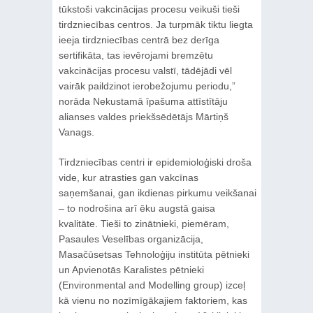
tūkstoši vakcinācijas procesu veikuši tieši
tirdzniecības centros. Ja turpmāk tiktu liegta
ieeja tirdzniecības centrā bez derīga
sertifikāta, tas ievērojami bremzētu
vakcinācijas procesu valstī, tādējādi vēl
vairāk paildzinot ierobežojumu periodu,”
norāda Nekustamā īpašuma attīstītāju
alianses valdes priekšsēdētājs Mārtiņš
Vanags.
Tirdzniecības centri ir epidemioloģiski droša
vide, kur atrasties gan vakcīnas
saņemšanai, gan ikdienas pirkumu veikšanai
– to nodrošina arī ēku augstā gaisa
kvalitāte. Tieši to zinātnieki, piemēram,
Pasaules Veselības organizācija,
Masačūsetsas Tehnoloģiju institūta pētnieki
un Apvienotās Karalistes pētnieki
(Environmental and Modelling group) izceļ
kā vienu no nozīmīgākajiem faktoriem, kas