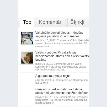
Top
Komentāri
Šķirkļi
Vakcinētie seniori piecus mēnešus
saņems pabalstu 20 eiro mēnesī
oktobris 13, 2021,
Comments Off
on Vakcinētie
seniori piecus mēnešus saņems pabalstu 20
eiro mēnesī
Valsts kontrole: Privatizācijas
nebeidzamais stāsts sāk tukšot valsts
budžetu
maijs 16, 2019,
Comments Off
on Valsts
kontrole: Privatizācijas nebeidzamais stāsts
sāk tukšot valsts budžetu
Algu kāpumu makā nejūt
jūlijs 16, 2013,
48 Comments
on Algu kāpumu
makā nejūt
Rimšēvičs pārliecināts, ka Latvijai
steidzami jāsamazina budžeta deficīts
janvāris 25, 2011,
5 Comments
on Rimšēvičs
pārliecināts, ka Latvijai steidzami jāsamazina
budžeta deficīts