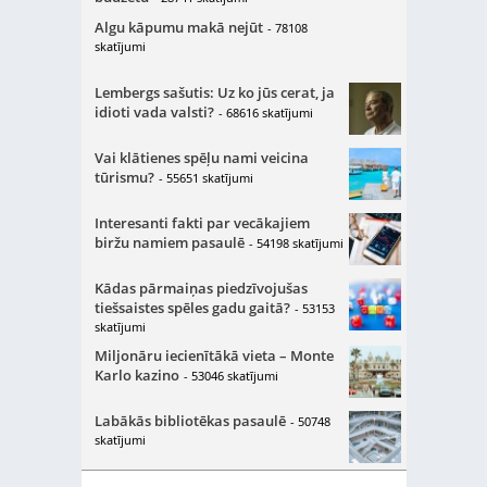
Algu kāpumu makā nejūt
- 78108
skatījumi
Lembergs sašutis: Uz ko jūs cerat, ja
idioti vada valsti?
- 68616 skatījumi
Vai klātienes spēļu nami veicina
tūrismu?
- 55651 skatījumi
Interesanti fakti par vecākajiem
biržu namiem pasaulē
- 54198 skatījumi
Kādas pārmaiņas piedzīvojušas
tiešsaistes spēles gadu gaitā?
- 53153
skatījumi
Miljonāru iecienītākā vieta – Monte
Karlo kazino
- 53046 skatījumi
Labākās bibliotēkas pasaulē
- 50748
skatījumi