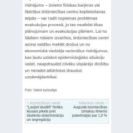
risinājums – izvietot fiziskas barjeras vai
šķēršļus tirdzniecības centru koplietošanas
telpās – var radīt nopietnas problēmas
evakuācijas procesā, jo tas neatbilst ēkas
plānojumam un evakuācijas plāniem. Lai no
šādiem riskiem izvairītos, tirdzniecības centri
aicina valdību meklēt drošus un no
ekonomiskā viedokļa racionālus risinājumus,
kas ļautu uzlabot epidemioloģisko situāciju
valstī, neapdraudot cilvēku vispārējo drošību
un neradot atkārtotus draudus
uzņēmējdarbībai.
Foto: Valsts kanceleja
< Iepriekšējais raksts
Nākošais raksts >
“Ļaujiet studēt!” Notiks
Augustā būvniecības
klusais pikets pret
izmaksu līmenis
studentu diskrimināciju
palielinājās par 1,0 %
un segregāciju