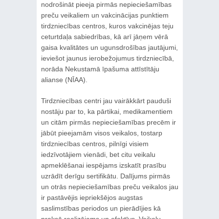
nodrošināt pieeja pirmās nepieciešamības
preču veikaliem un vakcinācijas punktiem
tirdzniecības centros, kuros vakcinējas teju
ceturtdaļa sabiedrības, kā arī jāņem vērā
gaisa kvalitātes un ugunsdrošības jautājumi,
ieviešot jaunus ierobežojumus tirdzniecībā,
norāda Nekustamā īpašuma attīstītāju
alianse (NĪAA).
Tirdzniecības centri jau vairākkārt pauduši
nostāju par to, ka pārtikai, medikamentiem
un citām pirmās nepieciešamības precēm ir
jābūt pieejamām visos veikalos, tostarp
tirdzniecības centros, pilnīgi visiem
iedzīvotājiem vienādi, bet citu veikalu
apmeklēšanai iespējams izskatīt prasību
uzrādīt derīgu sertifikātu. Dalījums pirmās
un otrās nepieciešamības preču veikalos jau
ir pastāvējis iepriekšējos augstas
saslimstības periodos un pierādījies kā
praksē realizējams un efektīvs. Veikalu