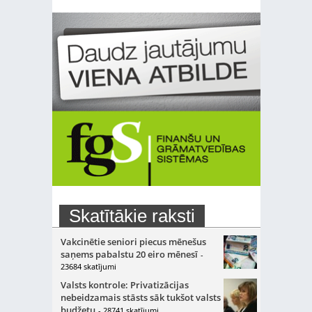
Skatītākie raksti
Vakcinētie seniori piecus mēnešus
saņems pabalstu 20 eiro mēnesī
-
23684 skatījumi
Valsts kontrole: Privatizācijas
nebeidzamais stāsts sāk tukšot valsts
budžetu
- 28741 skatījumi