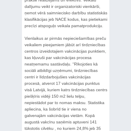
dalījumu veikt ir organizatoriski vienkārši,
ņemot vērā saimniecisko darbību statistiskās
klasifikācijas jeb NACE kodus, kas pietiekami
precīzi atspoguļo veikala pamatprodukciju.
Vienlaikus ar pirmās nepieciešamības preču
veikaliem pieejamiem jābūt arī tirdzniecības
centros izveidotajiem vakcinācijas punktiem,
kas kļuvuši par vakcinācijas procesa
neatņemamu sastāvdaļu. “Rīkojoties kā
sociāli atbildīgi uzņēmumi, tirdzniecības
centri ir līdzdarbojušies vakcinācijas
procesā, atverot 17 vakcinācijas punktus
visā Latvijā, kuriem katrs tirdzniecības centrs
piešķīris vidēji 150 m2 lielu telpu,
nepiestādot par to nomas maksu. Statistika
apliecina, ka šobrīd tie ir viena no
galvenajām vakcinācijas vietām. Kopā
augustā vakcīnu saņēmis aptuveni 141
tūkstotis cilvēku , no kuriem 24,8% jeb 35