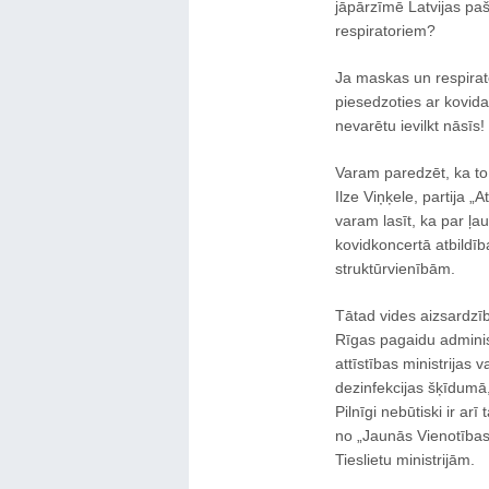
jāpārzīmē Latvijas paš
respiratoriem?
Ja maskas un respirato
piesedzoties ar kovid
nevarētu ievilkt nāsīs!
Varam paredzēt, ka to 
Ilze Viņķele, partija „
varam lasīt, ka par ļ
kovidkoncertā atbildīb
struktūrvienībām.
Tātad vides aizsardzīb
Rīgas pagaidu administ
attīstības ministrijas
dezinfekcijas šķīdumā
Pilnīgi nebūtiski ir arī
no „Jaunās Vienotības
Tieslietu ministrijām.