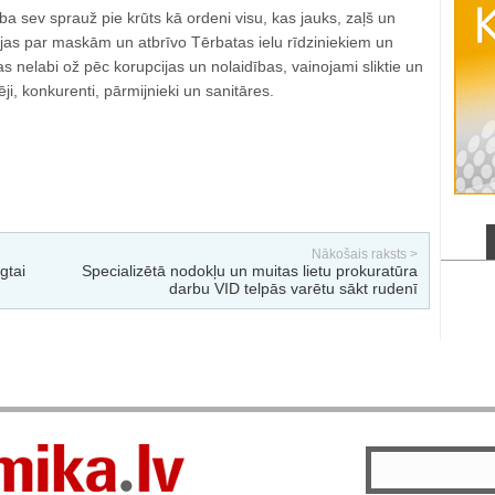
ba sev sprauž pie krūts kā ordeni visu, kas jauks, zaļš un
jas par maskām un atbrīvo Tērbatas ielu rīdziniekiem un
kas nelabi ož pēc korupcijas un nolaidības, vainojami sliktie un
ji, konkurenti, pārmijnieki un sanitāres.
Nākošais raksts >
gtai
Specializētā nodokļu un muitas lietu prokuratūra
darbu VID telpās varētu sākt rudenī