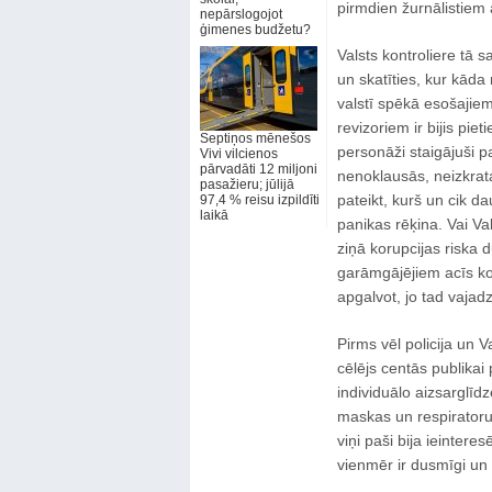
pirmdien žurnālistiem a
nepārslogojot
ģimenes budžetu?
Valsts kontroliere tā s
un skatīties, kur kāda
valstī spēkā esošajie
revizoriem ir bijis pi
Septiņos mēnešos
personāži staigājuši p
Vivi vilcienos
pārvadāti 12 miljoni
nenoklausās, neizkrat
pasažieru; jūlijā
pateikt, kurš un cik 
97,4 % reisu izpildīti
laikā
panikas rēķina. Vai Va
ziņā korupcijas riska 
garāmgājējiem acīs kož
apgalvot, jo tad vajadz
Pirms vēl policija un V
cēlējs centās publikai 
individuālo aizsarglīd
maskas un respiratorus
viņi paši bija ieintere
vienmēr ir dusmīgi un 