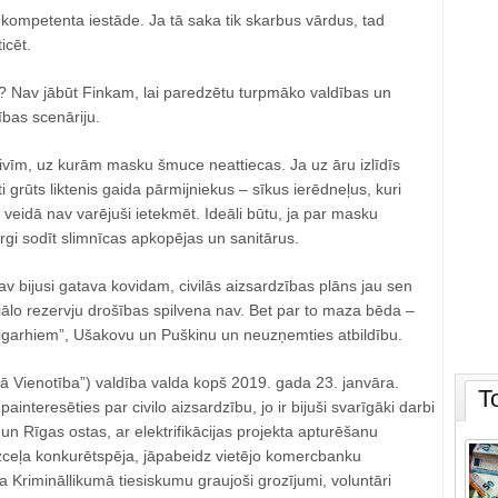
r kompetenta iestāde. Ja tā saka tik skarbus vārdus, tad
icēt.
k? Nav jābūt Finkam, lai paredzētu turpmāko valdības un
ības scenāriju.
zivīm, uz kurām masku šmuce neattiecas. Ja uz āru izlīdīs
ti grūts liktenis gaida pārmijniekus – sīkus ierēdneļus, kuri
veidā nav varējuši ietekmēt. Ideāli būtu, ja par masku
gi sodīt slimnīcas apkopējas un sanitārus.
 nav bijusi gatava kovidam, civilās aizsardzības plāns jau sen
ālo rezervju drošības spilvena nav. Bet par to maza bēda ‒
oligarhiem”, Ušakovu un Puškinu un neuzņemties atbildību.
ā Vienotība”) valdība valda kopš 2019. gada 23. janvāra.
T
 painteresēties par civilo aizsardzību, jo ir bijuši svarīgāki darbi
 un Rīgas ostas, ar elektrifikācijas projekta apturēšanu
lzceļa konkurētspēja, jāpabeidz vietējo komercbanku
ta Krimināllikumā tiesiskumu graujoši grozījumi, voluntāri