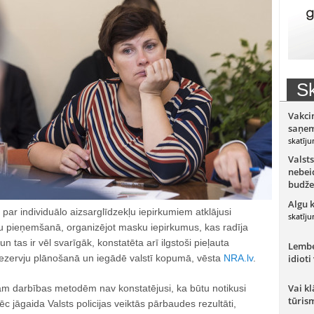
Sk
Vakci
saņem
skatīju
Valsts
nebeid
budže
Algu 
ā par individuālo aizsarglīdzekļu iepirkumiem atklājusi
skatīju
 pieņemšanā, organizējot masku iepirkumus, kas radīja
un tas ir vēl svarīgāk, konstatēta arī ilgstoši pieļauta
Lember
rezervju plānošanā un iegādē valstī kopumā, vēsta
NRA.lv
.
idioti
Vai kl
vām darbības metodēm nav konstatējusi, ka būtu notikusi
tūris
c jāgaida Valsts policijas veiktās pārbaudes rezultāti,