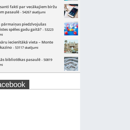
santi fakti par vecākajiem biržu
m pasaulē
- 54267 skatījumi
 pārmaiņas piedzīvojušas
istes spēles gadu gaitā?
- 53223
mi
nāru iecienītākā vieta – Monte
 kazino
- 53117 skatījumi
ās bibliotēkas pasaulē
- 50819
mi
acebook