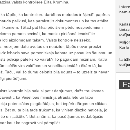
tzina valsts kontroliere Elita Krūmiņa.
Intere
namie
aka tāpēc, ka kontrolieru darbības metodes ir šķirstīt papīrus
 nauda palikusi, kas parakstījis dokumentus un kā tas atbilst
Kādas
m likumiem. Tātad pat tikai pēc šiem pēdu nospiedumiem
tiešsa
etiekams pamats secināt, ka masku pirkšanā iesaistītie
skatīju
a ļoti aizdomīgām takām. Valsts kontrole neizseko,
Miljo
a, neizņem datu avotus un neaiztur, tāpēc nevar precīzi
Karlo
daudz iebāzis savā personiskajā kabatā uz pasaules šausmu un
lsts policija pateiks ko vairāk? To pagaidām nezinām. Katrā
Labāk
skatīju
dūmi cēlās virs valdības un veselības iestāžu ēkām tā, ka
. Taču, vai šo dūmu cēlonis bija uguns – to uzreiz tā nevar
īgi pierādījumi.
F
alsts kontrole bija sākusi pētīt darījumus, dažs trauksmes
pavēstīt, kā Veselības ministrija atraida lētu un labu
zekļu potenciālos piegādātājus, bet iepērk dārgas un sliktas
. Bet nu te bija tāds trūkums, ka viņiem diezko neticēja, jo
sētie un „atšūtie”. Bet zināms, ka pasūtījumus nedabūjušie
var kaut ko sagrozīt vai pārspīlēt.