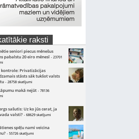
atītākie raksti
nētie seniori piecus mēnešus
s pabalstu 20 eiro mēnesī
- 23701
mi
 kontrole: Privatizācijas
zamais stāsts sāk tukšot valsts
tu
- 28758 skatījumi
kāpumu makā nejūt
- 78136
mi
gs sašutis: Uz ko jūs cerat, ja
 vada valsti?
- 68629 skatījumi
ātienes spēļu nami veicina
mu?
- 55726 skatījumi