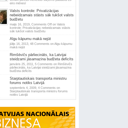
eiro mēnesī
Valsts kontrole: Privatizācijas
nebeidzamais stāsts sāk tukšot valsts
budžetu
maijs 16, 2019,
Comments Off
on Valsts
kontrole: Privatizācijas nebeidzamais stāsts
sāk tukšot valsts budžetu
Algu kāpumu makā nejūt
jūlijs 16, 2013,
48 Comments
on Algu kāpumu
makā nejūt
Rimšēvičs pārliecināts, ka Latvijai
steidzami jāsamazina budžeta deficīts
janvāris 25, 2011,
5 Comments
on Rimšēvičs
pārliecināts, ka Latvijai steidzami jāsamazina
budžeta deficīts
Starptautiskais transporta ministru
forums notiks Latvijā
septembris 4, 2009,
4 Comments
on
Starptautiskais transporta ministru forums
notiks Latvijā