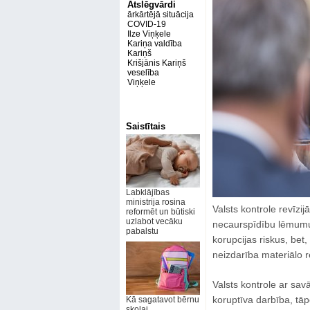
Atslēgvārdi
ārkārtējā situācija
COVID-19
Ilze Viņķele
Kariņa valdība
Kariņš
Krišjānis Kariņš
veselība
Viņķele
Saistītais
Labklājības
ministrija rosina
Valsts kontrole revīzij
reformēt un būtiski
uzlabot vecāku
necaurspīdību lēmumu
pabalstu
korupcijas riskus, bet, 
neizdarība materiālo 
Valsts kontrole ar sa
koruptīva darbība, tāpē
Kā sagatavot bērnu
skolai,