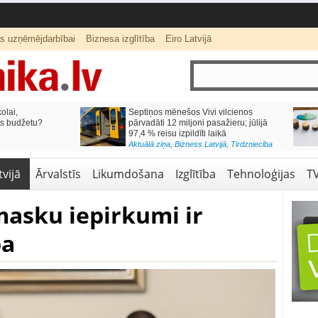
ts uzņēmējdarbībai
Biznesa izglītība
Eiro Latvijā
lai,
Septiņos mēnešos Vivi vilcienos
s budžetu?
pārvadāti 12 miljoni pasažieru; jūlijā
97,4 % reisu izpildīti laikā
Aktuālā ziņa
,
Bizness Latvijā
,
Tirdzniecība
vijā
Ārvalstīs
Likumdošana
Izglītība
Tehnoloģijas
T
masku iepirkumi ir
ba