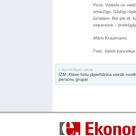
Pūce, Viņķele un valdī
smaržīgs. Gādīgi rūpē
tūristiem. Bet pie tā, 
nepareizie – priekšgājē
Māris Krautmanis
Foto: Valsts kanceleja
< Iepriekšējais raksts
IZM: Klase būtu jāpielīdzina vairāk noslē
personu grupai