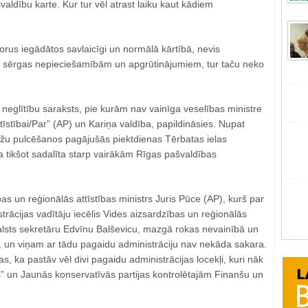
valdību karte. Kur tur vēl atrast laiku kaut kādiem
rus iegādātos savlaicīgi un normālā kārtībā, nevis
a sērgas nepieciešamībām un apgrūtinājumiem, tur taču neko
neglītību saraksts, pie kurām nav vainīga veselības ministre
Attīstībai/Par” (AP) un Kariņa valdība, papildināsies. Nupat
aužu pulcēšanos pagājušās piektdienas Tērbatas ielas
a tikšot sadalīta starp vairākām Rīgas pašvaldības
as un reģionālās attīstības ministrs Juris Pūce (AP), kurš par
rācijas vadītāju iecēlis Vides aizsardzības un reģionālās
 valsts sekretāru Edvīnu Balševicu, mazgā rokas nevainībā un
, un viņam ar tādu pagaidu administrāciju nav nekāda sakara.
 tas, ka pastāv vēl divi pagaidu administrācijas locekļi, kuri nāk
” un Jaunās konservatīvās partijas kontrolētajām Finanšu un