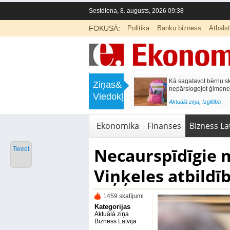
Sestdiena, 8. augusts, 2026 09:38
FOKUSĀ:
Politika
Banku bizness
Atbals
>
Labklājības ministrija rosina reformēt
Kā sagatavot bērnu sko
Ziņas&
un būtiski uzlabot vecāku pabalstu
nepārslogojot ģimene
Viedokļi
<
Aktuālā ziņa
,
Ekonomika
Aktuālā ziņa
,
Izglītība
Ekonomika
Finanses
Bizness Lat
Necaurspīdīgie 
Tweet
Viņķeles atbildī
1459 skatījumi
Kategorijas
Aktuālā ziņa
Bizness Latvijā