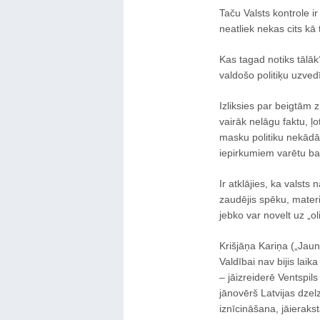
Taču Valsts kontrole i
neatliek nekas cits kā t
Kas tagad notiks tālā
valdošo politiķu uzved
Izliksies par beigtām 
vairāk nelāgu faktu, ļo
masku politiku nekādā 
iepirkumiem varētu bar
Ir atklājies, ka valsts
zaudējis spēku, materi
jebko var novelt uz „
Krišjāņa Kariņa („Jaun
Valdībai nav bijis laika
– jāizreiderē Ventspils
jānovērš Latvijas dze
iznīcināšana, jāieraks