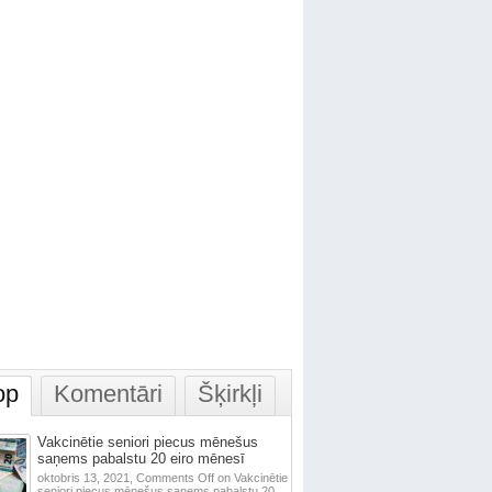
op
Komentāri
Šķirkļi
Vakcinētie seniori piecus mēnešus
saņems pabalstu 20 eiro mēnesī
oktobris 13, 2021,
Comments Off
on Vakcinētie
seniori piecus mēnešus saņems pabalstu 20