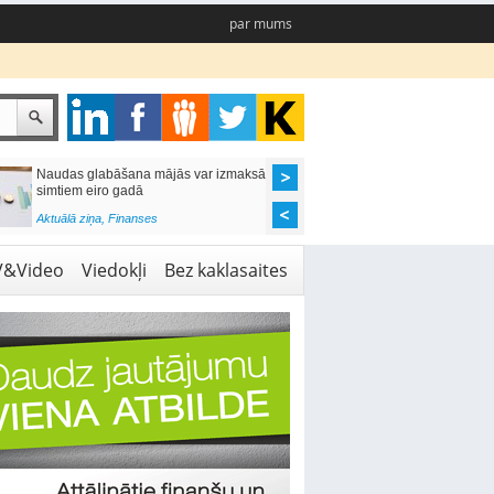
par mums
Naudas glabāšana mājās var izmaksāt
Katrs desmitais mājok
simtiem eiro gadā
pieteikums tiek noraid
kredītvēstures dēļ
Aktuālā ziņa
,
Finanses
Aktuālā ziņa
,
Finanses
V&Video
Viedokļi
Bez kaklasaites