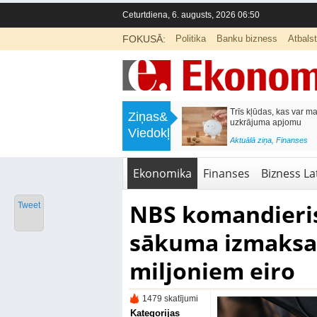
Ceturtdiena, 6. augusts, 2026 06:50
FOKUSĀ:
Politika
Banku bizness
Atbals
>
Inflācijas slogs atgriežas: ECB varētu
Trīs kļūdas, kas var m
Ziņas&
celt likmes jau rudenī
uzkrājuma apjomu
Viedokļi
<
Aktuālā ziņa
,
Finanses
Aktuālā ziņa
,
Finanses
Ekonomika
Finanses
Bizness Lat
NBS komandieris
Tweet
sākuma izmaksas
miljoniem eiro
1479 skatījumi
Kategorijas