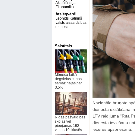
Aktuālā ziņa
Ekonomika
Atslēgvārdi
Leonīds Kalniņš
valsts aizsardzības
dienests
Saistītais
Mēneša laikā
degvielas cenas
samazinājās par
3,5%
Nacionālo bruņoto spē
dienesta uzsākšanai ne
LTV raidījumā “Rīta P
Rīgas pašvaldības
skolās vēl
dienesta ieviešanu not
pieejamas 192
ieceres apspriešanā.
vietas 10. klasēs