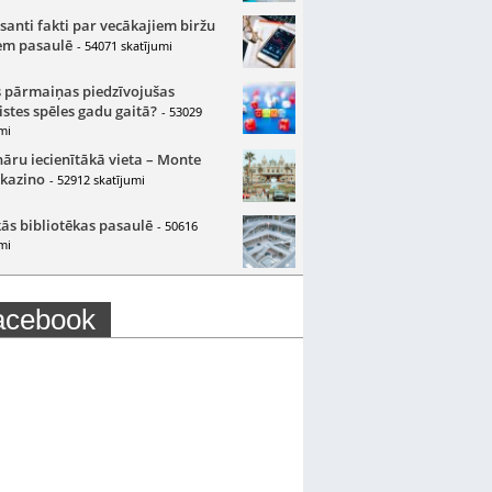
santi fakti par vecākajiem biržu
m pasaulē
- 54071 skatījumi
 pārmaiņas piedzīvojušas
istes spēles gadu gaitā?
- 53029
mi
nāru iecienītākā vieta – Monte
 kazino
- 52912 skatījumi
ās bibliotēkas pasaulē
- 50616
mi
acebook