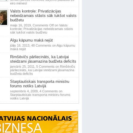
eiro mēnesī
Valsts kontrole: Privatizācijas
nebeidzamais stāsts sāk tukšot valsts
budžetu
maijs 16, 2019,
Comments Off
on Valsts
kontrole: Privatizācijas nebeidzamais stāsts
sāk tukšot valsts budžetu
Algu kāpumu makā nejūt
jūlijs 16, 2013,
48 Comments
on Algu kāpumu
makā nejūt
Rimšēvičs pārliecināts, ka Latvijai
steidzami jāsamazina budžeta deficīts
janvāris 25, 2011,
5 Comments
on Rimšēvičs
pārliecināts, ka Latvijai steidzami jāsamazina
budžeta deficīts
Starptautiskais transporta ministru
forums notiks Latvijā
septembris 4, 2009,
4 Comments
on
Starptautiskais transporta ministru forums
notiks Latvijā