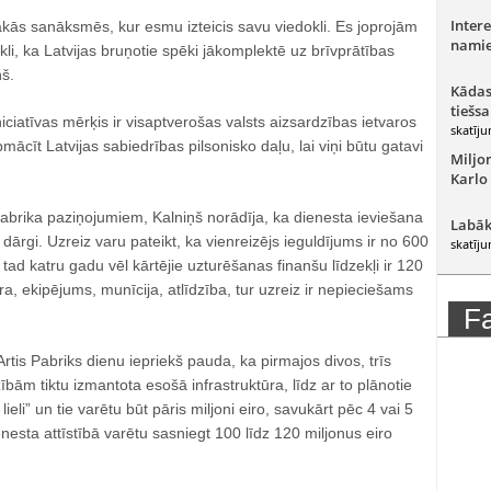
Intere
ākās sanāksmēs, kur esmu izteicis savu viedokli. Es joprojām
namie
li, ka Latvijas bruņotie spēki jākomplektē uz brīvprātības
ņš.
Kādas
tiešsa
niciatīvas mērķis ir visaptverošas valsts aizsardzības ietvaros
skatīju
ācīt Latvijas sabiedrības pilsonisko daļu, lai viņi būtu gatavi
Miljo
Karlo
Pabrika paziņojumiem, Kalniņš norādīja, ka dienesta ieviešana
Labāk
oti dārgi. Uzreiz varu pateikt, ka vienreizējs ieguldījums ir no 600
skatīju
tad katru gadu vēl kārtējie uzturēšanas finanšu līdzekļi ir 120
tūra, ekipējums, munīcija, atlīdzība, tur uzreiz ir nepieciešams
F
rtis Pabriks dienu iepriekš pauda, ka pirmajos divos, trīs
bām tiktu izmantota esošā infrastruktūra, līdz ar to plānotie
ieli” un tie varētu būt pāris miljoni eiro, savukārt pēc 4 vai 5
nesta attīstībā varētu sasniegt 100 līdz 120 miljonus eiro