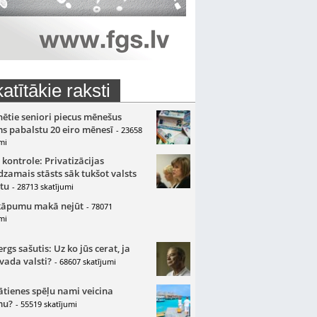
atītākie raksti
nētie seniori piecus mēnešus
s pabalstu 20 eiro mēnesī
- 23658
mi
 kontrole: Privatizācijas
zamais stāsts sāk tukšot valsts
tu
- 28713 skatījumi
kāpumu makā nejūt
- 78071
mi
gs sašutis: Uz ko jūs cerat, ja
 vada valsti?
- 68607 skatījumi
ātienes spēļu nami veicina
mu?
- 55519 skatījumi