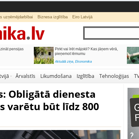
ts uzņēmējdarbībai
Biznesa izglītība
Eiro Latvijā
azināt pensijas
Pirkt vai īrēt mājokli? Kas jāņem vērā,
pieņemot lēmumu
Aktuālā ziņa
,
Ekonomika
vijā
Ārvalstīs
Likumdošana
Izglītība
Tehnoloģijas
T
: Obligātā dienesta
 varētu būt līdz 800