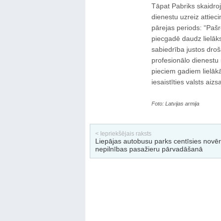
Tāpat Pabriks skaidroja
dienestu uzreiz attieci
pārejas periods: “Pašr
piecgadē daudz lielāks
sabiedrība justos dro
profesionālo dienestu 
pieciem gadiem lielāk
iesaistīties valsts aizs
Foto: Latvijas armija
< Iepriekšējais raksts
Liepājas autobusu parks centīsies novēr
nepilnības pasažieru pārvadāšanā