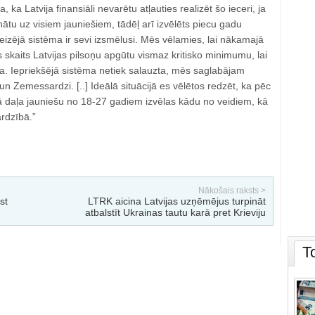
, ka Latvija finansiāli nevarētu atļauties realizēt šo ieceri, ja
nātu uz visiem jauniešiem, tādēļ arī izvēlēts piecu gadu
eizējā sistēma ir sevi izsmēlusi. Mēs vēlamies, lai nākamajā
 skaits Latvijas pilsoņu apgūtu vismaz kritisko minimumu, lai
ša. Iepriekšējā sistēma netiek salauzta, mēs saglabājam
un Zemessardzi. [..] Ideālā situācijā es vēlētos redzēt, ka pēc
ā daļa jauniešu no 18-27 gadiem izvēlas kādu no veidiem, kā
ardzībā.”
Nākošais raksts >
st
LTRK aicina Latvijas uzņēmējus turpināt
atbalstīt Ukrainas tautu karā pret Krieviju
T