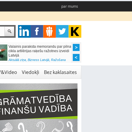
par mums
Valainis paraksta memorandu par pilna
PTAC: degvielas atla
cikla artilērijas raķešu ražotnes izveidi
ne vienmēr ir viegli sa
Latvijā
Aktuālā ziņa
,
Bizness Lat
Aktuālā ziņa
,
Bizness Latvijā
,
Ražošana
V&Video
Viedokļi
Bez kaklasaites