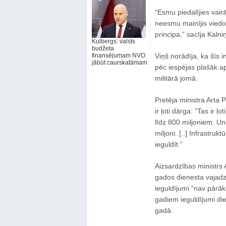
“Esmu piedalījies vair
neesmu mainījis viedok
principa,” sacīja Kalni
Kulbergs: valsts
budžeta
finansējumam NVO
Viņš norādīja, ka šīs i
jābūt caurskatāmam
pēc iespējas plašāk apm
militārā jomā.
Pretēja ministra Arta 
ir ļoti dārga: “Tas ir ļ
līdz 800 miljoniem. Un 
miljoni. [..] Infrastruk
ieguldīt.”
Aizsardzības ministrs A
gados dienesta vajadzī
ieguldījumi “nav pārāk l
gadiem ieguldījumi die
gadā.