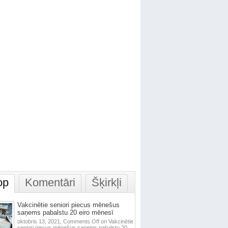
op
Komentāri
Šķirkļi
Vakcinētie seniori piecus mēnešus
saņems pabalstu 20 eiro mēnesī
oktobris 13, 2021,
Comments Off
on Vakcinētie
seniori piecus mēnešus saņems pabalstu 20