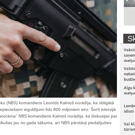
Sk
Vakci
saņem
skatīju
Valsts
nebeid
budže
Algu 
skatīju
ku (NBS) komandieris Leonīds Kalniņš norādīja, ka obligātā
Lember
pieciešami ieguldījumi līdz 800 miljoniem eiro. Šorīt intervijā
idioti
anorāma” NBS komandieris Kalniņš norādīja, ka diskusijas par
ikušas jau no gada sākuma, arī NBS pārstāvji piedalījušies
Vai kl
tūris