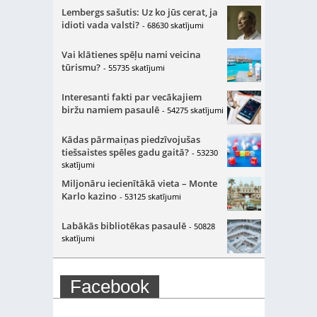
Lembergs sašutis: Uz ko jūs cerat, ja
idioti vada valsti?
- 68630 skatījumi
Vai klātienes spēļu nami veicina
tūrismu?
- 55735 skatījumi
Interesanti fakti par vecākajiem
biržu namiem pasaulē
- 54275 skatījumi
Kādas pārmaiņas piedzīvojušas
tiešsaistes spēles gadu gaitā?
- 53230
skatījumi
Miljonāru iecienītākā vieta – Monte
Karlo kazino
- 53125 skatījumi
Labākās bibliotēkas pasaulē
- 50828
skatījumi
Facebook