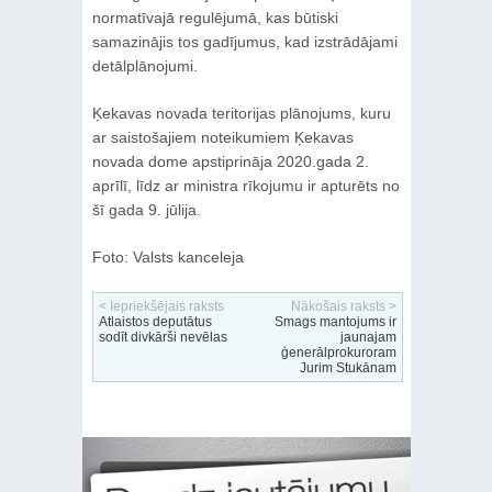
normatīvajā regulējumā, kas būtiski
samazinājis tos gadījumus, kad izstrādājami
detālplānojumi.
Ķekavas novada teritorijas plānojums, kuru
ar saistošajiem noteikumiem Ķekavas
novada dome apstiprināja 2020.gada 2.
aprīlī, līdz ar ministra rīkojumu ir apturēts no
šī gada 9. jūlija.
Foto: Valsts kanceleja
< Iepriekšējais raksts
Nākošais raksts >
Atlaistos deputātus
Smags mantojums ir
sodīt divkārši nevēlas
jaunajam
ģenerālprokuroram
Jurim Stukānam