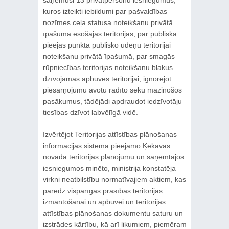
kuros izteikti iebildumi par pašvaldības
nozīmes ceļa statusa noteikšanu privātā
īpašuma esošajās teritorijās, par publiska
pieejas punkta publisko ūdeņu teritorijai
noteikšanu privātā īpašumā, par smagās
rūpniecības teritorijas noteikšanu blakus
dzīvojamās apbūves teritorijai, ignorējot
piesārņojumu avotu radīto seku mazinošos
pasākumus, tādējādi apdraudot iedzīvotāju
tiesības dzīvot labvēlīgā vidē.
Izvērtējot Teritorijas attīstības plānošanas
informācijas sistēmā pieejamo Ķekavas
novada teritorijas plānojumu un saņemtajos
iesniegumos minēto, ministrija konstatēja
virkni neatbilstību normatīvajiem aktiem, kas
paredz vispārīgās prasības teritorijas
izmantošanai un apbūvei un teritorijas
attīstības plānošanas dokumentu saturu un
izstrādes kārtību, kā arī likumiem, piemēram