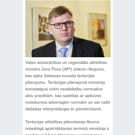
Vides aizsardzības un reģionālās attīstības
ministrs Juris Pūce (AP!) izdevis rīkojumu,
kas aptur Ķekavas novada teritorijas
plānojumu. Teritorijas plānojumā ministrija
konstatējusi virkni neatbilstību normatīvo
aktu prasībām, kas saistītas ar apbūves
noteikumos ietvertajām normām un var radīt
dažādas interpretācijas to piemērošanā.
Teritorijas attīstības plānošanas likuma
noteiktajā apstrīdēšanas termiņā ministrija ir
saņēmusi 13 privātpersonu iesniegumus,