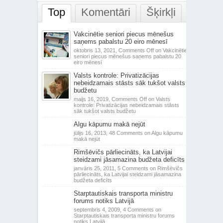
Top
Komentāri
Šķirkļi
Vakcinētie seniori piecus mēnešus
saņems pabalstu 20 eiro mēnesī
oktobris 13, 2021,
Comments Off
on Vakcinētie
seniori piecus mēnešus saņems pabalstu 20
eiro mēnesī
Valsts kontrole: Privatizācijas
nebeidzamais stāsts sāk tukšot valsts
budžetu
maijs 16, 2019,
Comments Off
on Valsts
kontrole: Privatizācijas nebeidzamais stāsts
sāk tukšot valsts budžetu
Algu kāpumu makā nejūt
jūlijs 16, 2013,
48 Comments
on Algu kāpumu
makā nejūt
Rimšēvičs pārliecināts, ka Latvijai
steidzami jāsamazina budžeta deficīts
janvāris 25, 2011,
5 Comments
on Rimšēvičs
pārliecināts, ka Latvijai steidzami jāsamazina
budžeta deficīts
Starptautiskais transporta ministru
forums notiks Latvijā
septembris 4, 2009,
4 Comments
on
Starptautiskais transporta ministru forums
notiks Latvijā