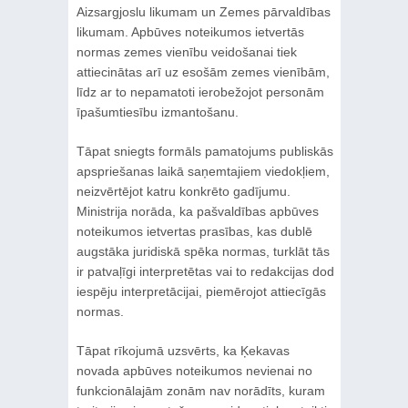
Aizsargjoslu likumam un Zemes pārvaldības
likumam. Apbūves noteikumos ietvertās
normas zemes vienību veidošanai tiek
attiecinātas arī uz esošām zemes vienībām,
līdz ar to nepamatoti ierobežojot personām
īpašumtiesību izmantošanu.
Tāpat sniegts formāls pamatojums publiskās
apspriešanas laikā saņemtajiem viedokļiem,
neizvērtējot katru konkrēto gadījumu.
Ministrija norāda, ka pašvaldības apbūves
noteikumos ietvertas prasības, kas dublē
augstāka juridiskā spēka normas, turklāt tās
ir patvaļīgi interpretētas vai to redakcijas dod
iespēju interpretācijai, piemērojot attiecīgās
normas.
Tāpat rīkojumā uzsvērts, ka Ķekavas
novada apbūves noteikumos nevienai no
funkcionālajām zonām nav norādīts, kuram