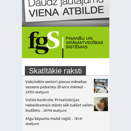
Skatītākie raksti
Vakcinētie seniori piecus mēnešus
saņems pabalstu 20 eiro mēnesī
-
23703 skatījumi
Valsts kontrole: Privatizācijas
nebeidzamais stāsts sāk tukšot valsts
budžetu
- 28759 skatījumi
Algu kāpumu makā nejūt
- 78141
skatījumi