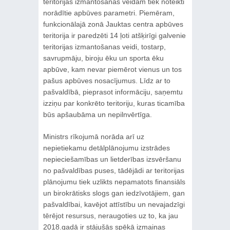
teritorijas izmantošanas veidam tiek noteikti
norādītie apbūves parametri. Piemēram,
funkcionālajā zonā Jauktas centra apbūves
teritorija ir paredzēti 14 ļoti atšķirīgi galvenie
teritorijas izmantošanas veidi, tostarp,
savrupmāju, biroju ēku un sporta ēku
apbūve, kam nevar piemērot vienus un tos
pašus apbūves nosacījumus. Līdz ar to
pašvaldībā, pieprasot informāciju, saņemtu
izziņu par konkrēto teritoriju, kuras ticamība
būs apšaubāma un nepilnvērtīga.
Ministrs rīkojumā norāda arī uz
nepietiekamu detālplānojumu izstrādes
nepieciešamības un lietderības izsvēršanu
no pašvaldības puses, tādējādi ar teritorijas
plānojumu tiek uzlikts nepamatots finansiāls
un birokrātisks slogs gan iedzīvotājiem, gan
pašvaldībai, kavējot attīstību un nevajadzīgi
tērējot resursus, neraugoties uz to, ka jau
2018.gadā ir stājušās spēkā izmaiņas