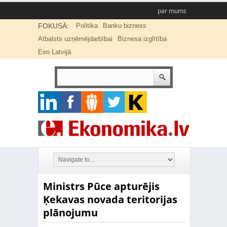
par mums
FOKUSĀ:
Politika
Banku bizness
Atbalsts uzņēmējdarbībai
Biznesa izglītība
Eiro Latvijā
Ministrs Pūce apturējis
Ķekavas novada teritorijas
plānojumu