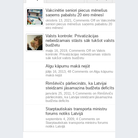
Vakcinētie seniori piecus mēnešus
saņems pabalstu 20 eiro mēnesī
oktobris 13, 2021,
Comments Off
on Vakcinētie
seniori piecus mēnešus saņems pabalstu 20
eiro mēnesī
Valsts kontrole: Privatizācijas
nebeidzamais stāsts sāk tukšot valsts
budžetu
maijs 16, 2019,
Comments Off
on Valsts
kontrole: Privatizācijas nebeidzamais stāsts
sāk tukšot valsts budžetu
Algu kāpumu makā nejūt
jūlijs 16, 2013,
48 Comments
on Algu kāpumu
makā nejūt
Rimšēvičs pārliecināts, ka Latvijai
steidzami jāsamazina budžeta deficīts
janvāris 25, 2011,
5 Comments
on Rimšēvičs
pārliecināts, ka Latvijai steidzami jāsamazina
budžeta deficīts
Starptautiskais transporta ministru
forums notiks Latvijā
septembris 4, 2009,
4 Comments
on
Starptautiskais transporta ministru forums
notiks Latvijā