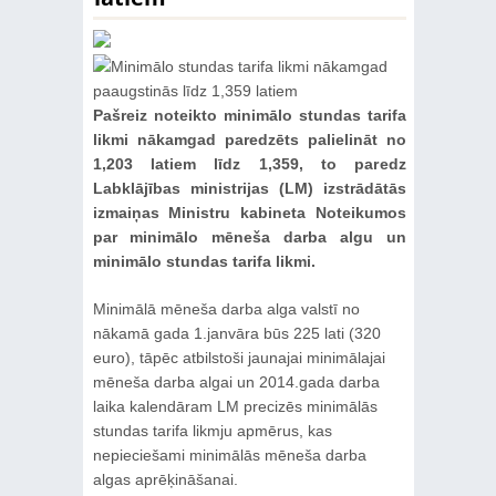
Pašreiz noteikto minimālo stundas tarifa
likmi nākamgad paredzēts palielināt no
1,203 latiem līdz 1,359, to paredz
Labklājības ministrijas (LM) izstrādātās
izmaiņas Ministru kabineta Noteikumos
par minimālo mēneša darba algu un
minimālo stundas tarifa likmi.
Minimālā mēneša darba alga valstī no
nākamā gada 1.janvāra būs 225 lati (320
euro), tāpēc atbilstoši jaunajai minimālajai
mēneša darba algai un 2014.gada darba
laika kalendāram LM precizēs minimālās
stundas tarifa likmju apmērus, kas
nepieciešami minimālās mēneša darba
algas aprēķināšanai.