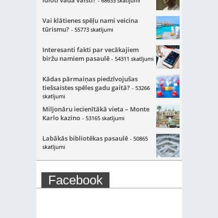
idioti vada valsti?
- 68633 skatījumi
Vai klātienes spēļu nami veicina
tūrismu?
- 55773 skatījumi
Interesanti fakti par vecākajiem
biržu namiem pasaulē
- 54311 skatījumi
Kādas pārmaiņas piedzīvojušas
tiešsaistes spēles gadu gaitā?
- 53266
skatījumi
Miljonāru iecienītākā vieta – Monte
Karlo kazino
- 53165 skatījumi
Labākās bibliotēkas pasaulē
- 50865
skatījumi
Facebook