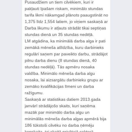
Pusaudžiem un tiem cilvēkiem, kuri ir
pakļauti īpašam riskam, minimālo stundas
tarifa likmi nākamgad plānots paaugstināt no
1,375 līdz 1,554 latiem, jo viņiem saskaņā ar
Darba likumu ir atļauts strādāt tikai septiņas
stundas dienā un 35 stundas nedēļā.
LM atgādina, ka minimālā darba alga ir pati
zemākā mēneša atlīdzība, kuru darbinieks
regulāri saņem par paveikto darbu, strādājot
pilnu darba dienu (8 stundas dienā, 40
stundas nedēļā). Tās apmēru nosaka
valdība. Minimālo mēneša darba algu
nosaka, lai aizsargātu darbinieku grupu ar
zemāko kvalifikācijas līmeni un darba
ražīgumu.
Saskaņā ar statistikas datiem 2013.gada
janvārī strādājošo skaits, kuri saņēma
mazāk par minimālo darba algu un
minimālās mēneša darba algas apmērā bija
186 tūkstoši cilvēku no darba ņēmēju
kopskaita, tai skaitā privātajā sektorā –