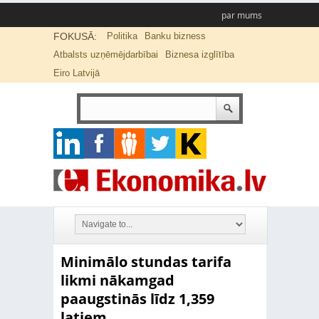
par mums
FOKUSĀ:
Politika
Banku bizness
Atbalsts uzņēmējdarbībai
Biznesa izglītība
Eiro Latvijā
Minimālo stundas tarifa
likmi nākamgad
paaugstinās līdz 1,359
latiem