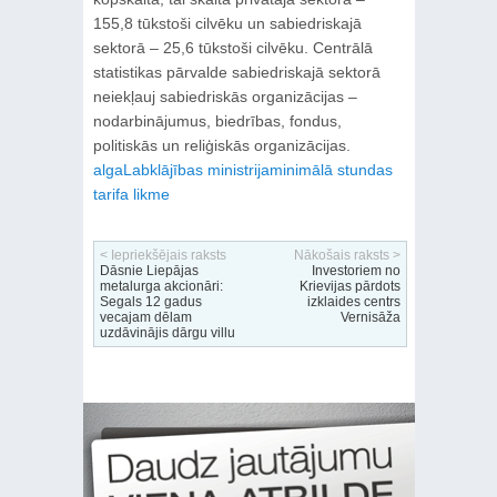
155,8 tūkstoši cilvēku un sabiedriskajā
sektorā – 25,6 tūkstoši cilvēku. Centrālā
statistikas pārvalde sabiedriskajā sektorā
neiekļauj sabiedriskās organizācijas –
nodarbinājumus, biedrības, fondus,
politiskās un reliģiskās organizācijas.
alga
Labklājības ministrija
minimālā stundas
tarifa likme
< Iepriekšējais raksts
Nākošais raksts >
Dāsnie Liepājas
Investoriem no
metalurga akcionāri:
Krievijas pārdots
Segals 12 gadus
izklaides centrs
vecajam dēlam
Vernisāža
uzdāvinājis dārgu villu