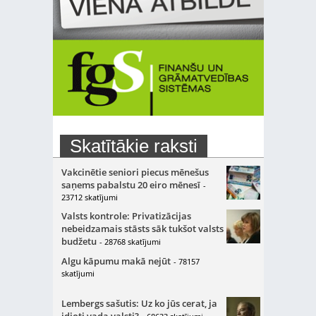
Skatītākie raksti
Vakcinētie seniori piecus mēnešus
saņems pabalstu 20 eiro mēnesī
-
23712 skatījumi
Valsts kontrole: Privatizācijas
nebeidzamais stāsts sāk tukšot valsts
budžetu
- 28768 skatījumi
Algu kāpumu makā nejūt
- 78157
skatījumi
Lembergs sašutis: Uz ko jūs cerat, ja