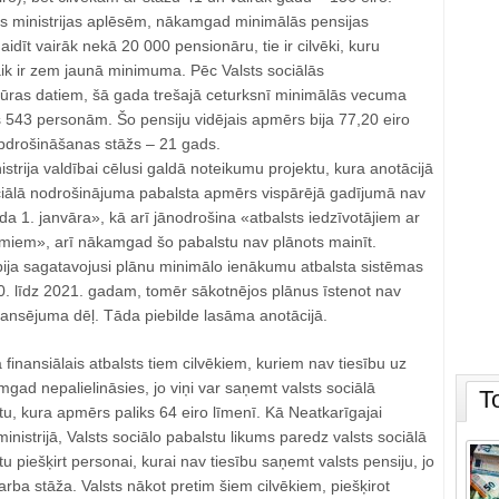
s ministrijas aplēsēm, nākamgad minimālās pensijas
dīt vairāk nekā 20 000 pensionāru, tie ir cilvēki, kuru
ik ir zem jaunā minimuma. Pēc Valsts sociālās
ūras datiem, šā gada trešajā ceturksnī minimālās vecuma
as 543 personām. Šo pensiju vidējais apmērs bija 77,20 eiro
apdrošināšanas stāžs – 21 gads.
istrija valdībai cēlusi galdā noteikumu projektu, kura anotācijā
sociālā nodrošinājuma pabalsta apmērs vispārējā gadījumā nav
a 1. janvāra», kā arī jānodrošina «atbalsts iedzīvotājiem ar
miem», arī nākamgad šo pabalstu nav plānots mainīt.
 bija sagatavojusi plānu minimālo ienākumu atbalsta sistēmas
0. līdz 2021. gadam, tomēr sākotnējos plānus īstenot nav
nansējuma dēļ. Tāda piebilde lasāma anotācijā.
 finansiālais atbalsts tiem cilvēkiem, kuriem nav tiesību uz
ad nepalielināsies, jo viņi var saņemt valsts sociālā
T
u, kura apmērs paliks 64 eiro līmenī. Kā Neatkarīgajai
inistrijā, Valsts sociālo pabalstu likums paredz valsts sociālā
 piešķirt personai, kurai nav tiesību saņemt valsts pensiju, jo
ba stāža. Valsts nākot pretim šiem cilvēkiem, piešķirot