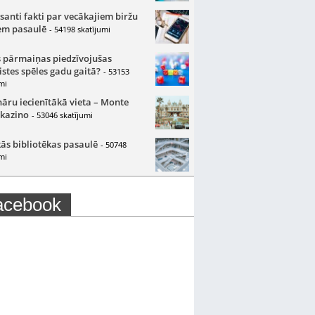
santi fakti par vecākajiem biržu
m pasaulē
- 54198 skatījumi
 pārmaiņas piedzīvojušas
istes spēles gadu gaitā?
- 53153
mi
nāru iecienītākā vieta – Monte
 kazino
- 53046 skatījumi
ās bibliotēkas pasaulē
- 50748
mi
acebook