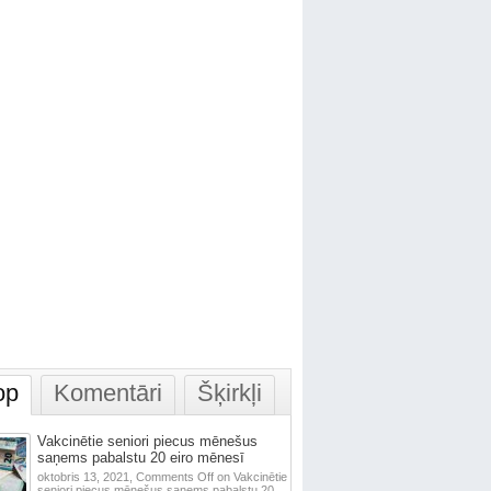
op
Komentāri
Šķirkļi
Vakcinētie seniori piecus mēnešus
saņems pabalstu 20 eiro mēnesī
oktobris 13, 2021,
Comments Off
on Vakcinētie
seniori piecus mēnešus saņems pabalstu 20