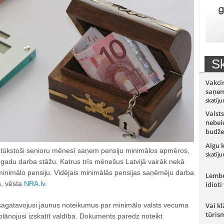
Sk
Vakci
saņem
skatīju
Valsts
nebeid
budže
Algu 
0 tūkstoši senioru mēnesī saņem pensiju minimālos apmēros,
skatīju
 gadu darba stāžu. Katrus trīs mēnešus Latvijā vairāk nekā
 minimālo pensiju. Vidējais minimālās pensijas saņēmēju darba
Lember
, vēsta
NRA.lv
.
idioti
a sagatavojusi jaunus noteikumus par minimālo valsts vecuma
Vai kl
tūris
plānojusi izskatīt valdība. Dokuments paredz noteikt