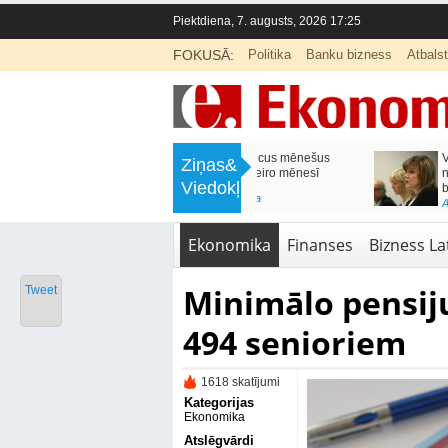
Piektdiena, 7. augusts, 2026 17:25
FOKUSĀ:
Politika
Banku bizness
Atbals
>
Labklājības ministrija rosina reformēt
Kā sagatavot bērnu sko
Ziņas&
un būtiski uzlabot vecāku pabalstu
nepārslogojot ģimene
Viedokļi
<
Aktuālā ziņa
,
Ekonomika
Aktuālā ziņa
,
Izglītība
Ekonomika
Finanses
Bizness Lat
Minimālo pensij
Tweet
494 senioriem
1618 skatījumi
Kategorijas
Ekonomika
Atslēgvārdi