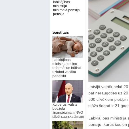
labklājības
ministrija
minimālā pensija
pensija
Saistītais
Labklājības
ministrija rosina
reformēt un būtiski
uzlabot vecāku
pabalstu
Latvijā vairāk nekā 2
pat neraugoties uz 20
500 cilvēkiem piešķir
Kulbergs: valsts
stāžs šogad ir 21 gads
budžeta
finansējumam NVO
jābūt caurskatāmam
Labklājības ministrij
pensiju, kurus šodien 