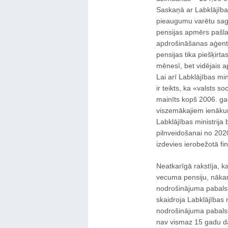
Saskaņā ar Labklājība
pieaugumu varētu sagai
pensijas apmērs pašla
apdrošināšanas aģent
pensijas tika piešķirt
mēnesī, bet vidējais 
Lai arī Labklājības min
ir teikts, ka «valsts 
mainīts kopš 2006. gad
viszemākajiem ienāku
Labklājības ministrija
pilnveidošanai no 202
izdevies ierobežotā fi
Neatkarīgā rakstīja, ka
vecuma pensiju, nākamg
nodrošinājuma pabalst
skaidroja Labklājības m
nodrošinājuma pabalstu
nav vismaz 15 gadu dar