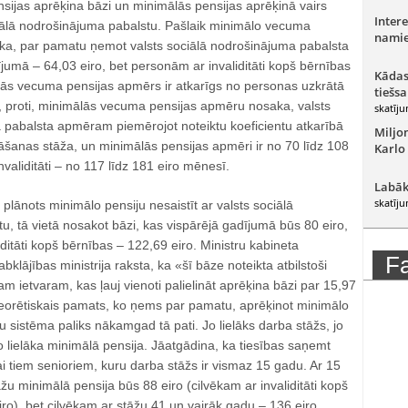
ijas aprēķina bāzi un minimālās pensijas aprēķinā vairs
Intere
iālā nodrošinājuma pabalstu. Pašlaik minimālo vecuma
namie
a, par pamatu ņemot valsts sociālā nodrošinājuma pabalsta
umā – 64,03 eiro, bet personām ar invaliditāti kopš bērnības
Kādas
lās vecuma pensijas apmērs ir atkarīgs no personas uzkrātā
tiešsa
 proti, minimālās vecuma pensijas apmēru nosaka, valsts
skatīju
 pabalsta apmēram piemērojot noteiktu koeficientu atkarībā
Miljo
šanas stāža, un minimālās pensijas apmēri ir no 70 līdz 108
Karlo
invaliditāti – no 117 līdz 181 eiro mēnesī.
Labāk
skatīju
ānots minimālo pensiju nesaistīt ar valsts sociālā
, tā vietā nosakot bāzi, kas vispārējā gadījumā būs 80 eiro,
ditāti kopš bērnības – 122,69 eiro. Ministru kabineta
F
klājības ministrija raksta, ka «šī bāze noteikta atbilstoši
am ietvaram, kas ļauj vienoti palielināt aprēķina bāzi par 15,97
 teorētiskais pamats, ko ņems par pamatu, aprēķinot minimālo
tu sistēma paliks nākamgad tā pati. Jo lielāks darba stāžs, jo
jo lielāka minimālā pensija. Jāatgādina, ka tiesības saņemt
kai tiem senioriem, kuru darba stāžs ir vismaz 15 gadu. Ar 15
žu minimālā pensija būs 88 eiro (cilvēkam ar invaliditāti kopš
o), bet cilvēkam ar stāžu 41 un vairāk gadu – 136 eiro.