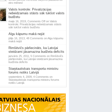
eiro mēnesī
Valsts kontrole: Privatizācijas
nebeidzamais stāsts sāk tukšot valsts
budžetu
maijs 16, 2019,
Comments Off
on Valsts
kontrole: Privatizācijas nebeidzamais stāsts
sāk tukšot valsts budžetu
Algu kāpumu makā nejūt
jūlijs 16, 2013,
48 Comments
on Algu kāpumu
makā nejūt
Rimšēvičs pārliecināts, ka Latvijai
steidzami jāsamazina budžeta deficīts
janvāris 25, 2011,
5 Comments
on Rimšēvičs
pārliecināts, ka Latvijai steidzami jāsamazina
budžeta deficīts
Starptautiskais transporta ministru
forums notiks Latvijā
septembris 4, 2009,
4 Comments
on
Starptautiskais transporta ministru forums
notiks Latvijā