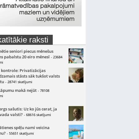
atītākie raksti
nētie seniori piecus mēnešus
s pabalstu 20 eiro mēnesī
- 23684
mi
 kontrole: Privatizācijas
zamais stāsts sāk tukšot valsts
tu
- 28741 skatījumi
kāpumu makā nejūt
- 78108
mi
gs sašutis: Uz ko jūs cerat, ja
 vada valsti?
- 68616 skatījumi
ātienes spēļu nami veicina
mu?
- 55651 skatījumi