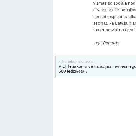
vismaz šo sociālā nodro
cilvēku, kuri ir pensi
neesot iespējams. Ska
secināt, ka Latvijā ir
tomēr ne visi no tiem ir
Inga Paparde
< Iepriekšējais raksts
VID: Ienākumu deklarācijas nav iesniegu
600 iedzīvotāju