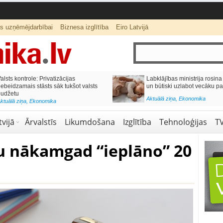
ts uzņēmējdarbībai
Biznesa izglītība
Eiro Latvijā
lai,
Septiņos mēnešos Vivi vilcienos
s budžetu?
pārvadāti 12 miljoni pasažieru; jūlijā
97,4 % reisu izpildīti laikā
Aktuālā ziņa
,
Bizness Latvijā
,
Tirdzniecība
vijā
Ārvalstīs
Likumdošana
Izglītība
Tehnoloģijas
T
u nākamgad “ieplāno” 20