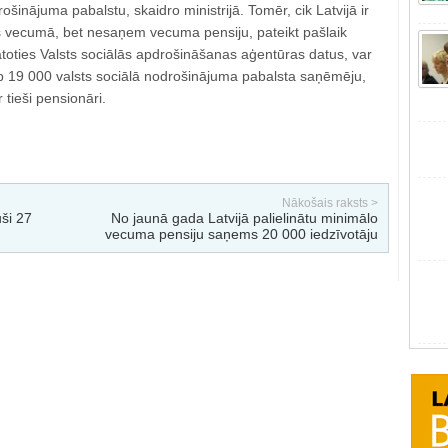
šinājuma pabalstu, skaidro ministrijā. Tomēr, cik Latvijā ir
jas vecumā, bet nesaņem vecuma pensiju, pateikt pašlaik
toties Valsts sociālās apdrošināšanas aģentūras datus, var
 ap 19 000 valsts sociālā nodrošinājuma pabalsta saņēmēju,
 tieši pensionāri.
Nākošais raksts >
ši 27
No jaunā gada Latvijā palielinātu minimālo
vecuma pensiju saņems 20 000 iedzīvotāju