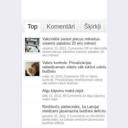
Top
Komentāri
Šķirkļi
Vakcinētie seniori piecus mēnešus
saņems pabalstu 20 eiro mēnesī
oktobris 13, 2021,
Comments Off
on Vakcinētie
seniori piecus mēnešus saņems pabalstu 20
eiro mēnesī
Valsts kontrole: Privatizācijas
nebeidzamais stāsts sāk tukšot valsts
budžetu
maijs 16, 2019,
Comments Off
on Valsts
kontrole: Privatizācijas nebeidzamais stāsts
sāk tukšot valsts budžetu
Algu kāpumu makā nejūt
jūlijs 16, 2013,
48 Comments
on Algu kāpumu
makā nejūt
Rimšēvičs pārliecināts, ka Latvijai
steidzami jāsamazina budžeta deficīts
janvāris 25, 2011,
5 Comments
on Rimšēvičs
pārliecināts, ka Latvijai steidzami jāsamazina
budžeta deficīts