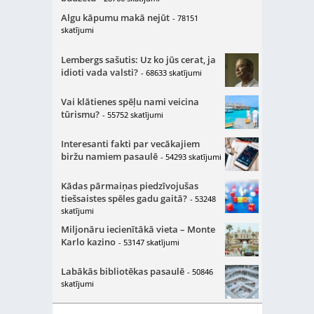
Algu kāpumu makā nejūt
- 78151
skatījumi
Lembergs sašutis: Uz ko jūs cerat, ja
idioti vada valsti?
- 68633 skatījumi
Vai klātienes spēļu nami veicina
tūrismu?
- 55752 skatījumi
Interesanti fakti par vecākajiem
biržu namiem pasaulē
- 54293 skatījumi
Kādas pārmaiņas piedzīvojušas
tiešsaistes spēles gadu gaitā?
- 53248
skatījumi
Miljonāru iecienītākā vieta – Monte
Karlo kazino
- 53147 skatījumi
Labākās bibliotēkas pasaulē
- 50846
skatījumi