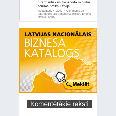
Starptautiskais transporta ministru
forums notiks Latvijā
septembris 4, 2009,
4 Comments
on
Starptautiskais transporta ministru forums
notiks Latvijā
Komentētākie raksti