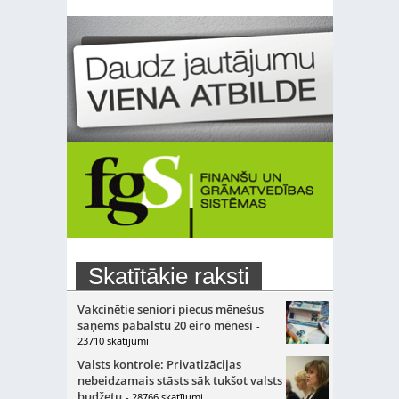
Skatītākie raksti
Vakcinētie seniori piecus mēnešus
saņems pabalstu 20 eiro mēnesī
-
23710 skatījumi
Valsts kontrole: Privatizācijas
nebeidzamais stāsts sāk tukšot valsts
budžetu
- 28766 skatījumi