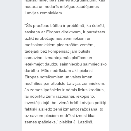
lauksaimniecības zemes apgrūtinājumi, kas
nodara un nodarīs milzīgus zaudējumus
Latvijas zemniekiem.
“Šīs prasības būtība ir problēmā, ka šobrīd,
saskaņā ar Eiropas direktīvām, ir paredzēts
uzlikt ierobežojumus zemniekiem un
mežsaimniekiem piederošām zemēm,
tādejādi bez kompensācijām būtiski
samazinot izmantojamās platības un
ietekmējot daudzu saimniecību saimniecisko
darbību. Mēs nedrīkstam akli piekrist
Eiropas noteikumiem un valsts līmenī
necīnīties par atbalstu Latvijas zemniekiem.
Ja zemes īpašnieks ir ņēmis lielus kredītus,
lai nopirktu zemi ražošanai, iekopis to,
investējis tajā, bet vienā brīdī Latvijas politiķi
faktiski aizliedz zemi izmantot ražošanā; to
uz saviem pleciem nedrīkst iznest tikai
zemes īpašnieks,” piebilst J. Lazdiņš.