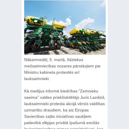
Nākamnedēļ, 5. martā, līdztekus
mežsaimniecības nozares pārstāvjiem pie
Ministru kabineta protestēs arī
lauksaimnieki.
Kā medijus informē biedrības “Zemnieku
saeima” valdes priekšsēdētājs Juris Lazdiņš,
lauksaimnieki protesta akcijā vērsīs valdības
uzmanību draudiem, ka aiz Eiropas
Savienības zaļās iniciatīvas saukļiem
patiesībā slēpjas privātā īpašumā esošās