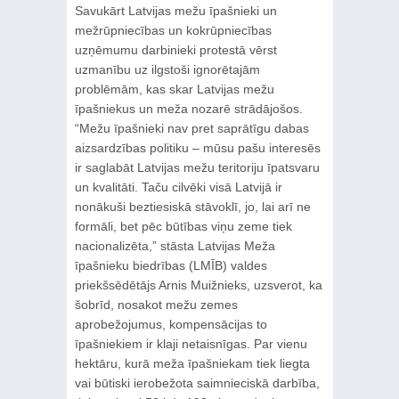
Savukārt Latvijas mežu īpašnieki un
mežrūpniecības un kokrūpniecības
uzņēmumu darbinieki protestā vērst
uzmanību uz ilgstoši ignorētajām
problēmām, kas skar Latvijas mežu
īpašniekus un meža nozarē strādājošos.
“Mežu īpašnieki nav pret saprātīgu dabas
aizsardzības politiku – mūsu pašu interesēs
ir saglabāt Latvijas mežu teritoriju īpatsvaru
un kvalitāti. Taču cilvēki visā Latvijā ir
nonākuši beztiesiskā stāvoklī, jo, lai arī ne
formāli, bet pēc būtības viņu zeme tiek
nacionalizēta,” stāsta Latvijas Meža
īpašnieku biedrības (LMĪB) valdes
priekšsēdētājs Arnis Muižnieks, uzsverot, ka
šobrīd, nosakot mežu zemes
aprobežojumus, kompensācijas to
īpašniekiem ir klaji netaisnīgas. Par vienu
hektāru, kurā meža īpašniekam tiek liegta
vai būtiski ierobežota saimnieciskā darbība,