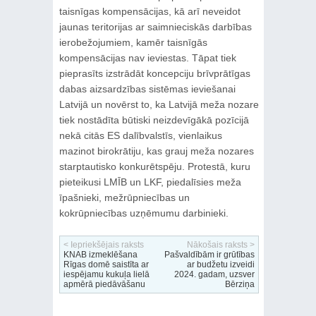
taisnīgas kompensācijas, kā arī neveidot
jaunas teritorijas ar saimnieciskās darbības
ierobežojumiem, kamēr taisnīgās
kompensācijas nav ieviestas. Tāpat tiek
pieprasīts izstrādāt koncepciju brīvprātīgas
dabas aizsardzības sistēmas ieviešanai
Latvijā un novērst to, ka Latvijā meža nozare
tiek nostādīta būtiski neizdevīgākā pozīcijā
nekā citās ES dalībvalstīs, vienlaikus
mazinot birokrātiju, kas grauj meža nozares
starptautisko konkurētspēju. Protestā, kuru
pieteikusi LMĪB un LKF, piedalīsies meža
īpašnieki, mežrūpniecības un
kokrūpniecības uzņēmumu darbinieki.
< Iepriekšējais raksts
Nākošais raksts >
KNAB izmeklēšana
Pašvaldībām ir grūtības
Rīgas domē saistīta ar
ar budžetu izveidi
iespējamu kukuļa lielā
2024. gadam, uzsver
apmērā piedāvāšanu
Bērziņa