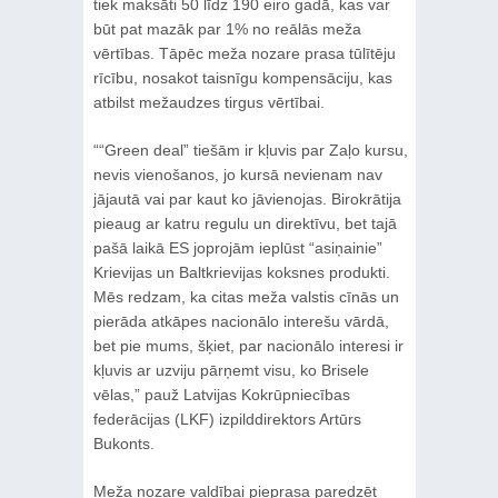
tiek maksāti 50 līdz 190 eiro gadā, kas var
būt pat mazāk par 1% no reālās meža
vērtības. Tāpēc meža nozare prasa tūlītēju
rīcību, nosakot taisnīgu kompensāciju, kas
atbilst mežaudzes tirgus vērtībai.
““Green deal” tiešām ir kļuvis par Zaļo kursu,
nevis vienošanos, jo kursā nevienam nav
jājautā vai par kaut ko jāvienojas. Birokrātija
pieaug ar katru regulu un direktīvu, bet tajā
pašā laikā ES joprojām ieplūst “asiņainie”
Krievijas un Baltkrievijas koksnes produkti.
Mēs redzam, ka citas meža valstis cīnās un
pierāda atkāpes nacionālo interešu vārdā,
bet pie mums, šķiet, par nacionālo interesi ir
kļuvis ar uzviju pārņemt visu, ko Brisele
vēlas,” pauž Latvijas Kokrūpniecības
federācijas (LKF) izpilddirektors Artūrs
Bukonts.
Meža nozare valdībai pieprasa paredzēt