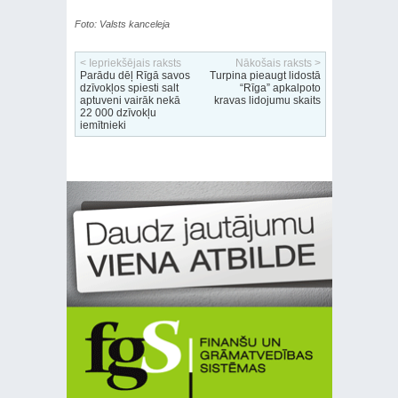
Foto: Valsts kanceleja
< Iepriekšējais raksts
Nākošais raksts >
Parādu dēļ Rīgā savos
Turpina pieaugt lidostā
dzīvokļos spiesti salt
“Rīga” apkalpoto
aptuveni vairāk nekā
kravas lidojumu skaits
22 000 dzīvokļu
iemītnieki