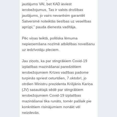
jautājums VAI, bet KAD ieviest
ierobežojumus, Tas ir valsts drošības
jautājums, jo vairs nevarēsim garantēt
Satversmē noteiktās tiesības uz veselības
aprūpi,” pauda dienesta vadītāja.
Pēc viņas teiktā, politiska lēmuma
nepieņemšana nozīmē atbildības novelšanu
uz iedzīvotāju pleciem.
Jau ziņots, ka par stingrākiem Covid-19
izplatības mazināšanai paredzētiem
ierobežojumiem Krīzes vadības padome
turpinās spriest ceturtdien, 7.oktobrī, jo
otrdien Ministru prezidenta Krišjānis Kariņa
(JV) sasauktajā sēdē par stingrākiem
ierobežojumiem Covid-19 izplatības
mazināšanai tika runāts, tomēr pašlaik pie
konkrētiem risinājumiem nonākt vēl
neizdevās.