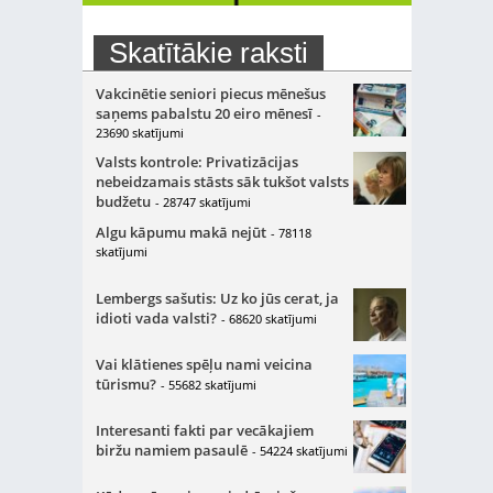
Skatītākie raksti
Vakcinētie seniori piecus mēnešus
saņems pabalstu 20 eiro mēnesī
-
23690 skatījumi
Valsts kontrole: Privatizācijas
nebeidzamais stāsts sāk tukšot valsts
budžetu
- 28747 skatījumi
Algu kāpumu makā nejūt
- 78118
skatījumi
Lembergs sašutis: Uz ko jūs cerat, ja
idioti vada valsti?
- 68620 skatījumi
Vai klātienes spēļu nami veicina
tūrismu?
- 55682 skatījumi
Interesanti fakti par vecākajiem
biržu namiem pasaulē
- 54224 skatījumi