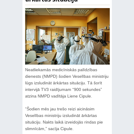
Neatliekamās medicīniskās palīdzības
dienests (NMPD) šodien Veselības ministriju
lūgs izsludināt ārkārtas situāciju. Tā šorīt
intervijā TV3 raidījumam “900 sekundes”
atzina NMPD vadītāja Liene Cipule.
“Šodien mēs jau trešo reizi aicināsim
Veselības ministriju izsludināt ārkārtas
situāciju. Nakts laikā izveidojās rindas pie
slimnīcām,” sacīja Cipule.