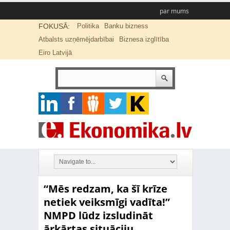
par mums
FOKUSĀ:
Politika
Banku bizness
Atbalsts uzņēmējdarbībai
Biznesa izglītība
Eiro Latvijā
“Mēs redzam, ka šī krīze
netiek veiksmīgi vadīta!”
NMPD lūdz izsludināt
ārkārtas situāciju