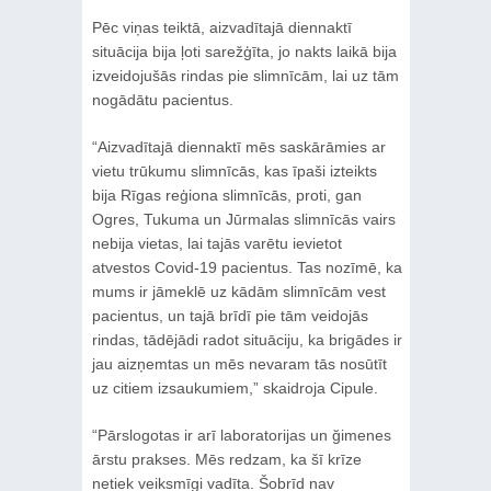
Pēc viņas teiktā, aizvadītajā diennaktī
situācija bija ļoti sarežģīta, jo nakts laikā bija
izveidojušās rindas pie slimnīcām, lai uz tām
nogādātu pacientus.
“Aizvadītajā diennaktī mēs saskārāmies ar
vietu trūkumu slimnīcās, kas īpaši izteikts
bija Rīgas reģiona slimnīcās, proti, gan
Ogres, Tukuma un Jūrmalas slimnīcās vairs
nebija vietas, lai tajās varētu ievietot
atvestos Covid-19 pacientus. Tas nozīmē, ka
mums ir jāmeklē uz kādām slimnīcām vest
pacientus, un tajā brīdī pie tām veidojās
rindas, tādējādi radot situāciju, ka brigādes ir
jau aizņemtas un mēs nevaram tās nosūtīt
uz citiem izsaukumiem,” skaidroja Cipule.
“Pārslogotas ir arī laboratorijas un ğimenes
ārstu prakses. Mēs redzam, ka šī krīze
netiek veiksmīgi vadīta. Šobrīd nav