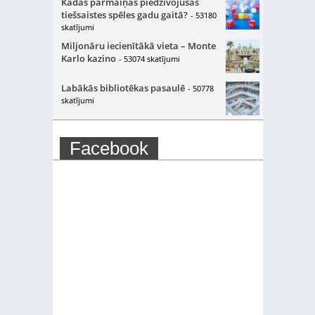
Kādas pārmaiņas piedzīvojušas
tiešsaistes spēles gadu gaitā?
- 53180
skatījumi
Miljonāru iecienītākā vieta – Monte
Karlo kazino
- 53074 skatījumi
Labākās bibliotēkas pasaulē
- 50778
skatījumi
Facebook