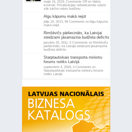
maijs 16, 2019,
Comments Off
on Valsts
kontrole: Privatizācijas nebeidzamais stāsts
sāk tukšot valsts budžetu
Algu kāpumu makā nejūt
jūlijs 16, 2013,
48 Comments
on Algu kāpumu
makā nejūt
Rimšēvičs pārliecināts, ka Latvijai
steidzami jāsamazina budžeta deficīts
janvāris 25, 2011,
5 Comments
on Rimšēvičs
pārliecināts, ka Latvijai steidzami jāsamazina
budžeta deficīts
Starptautiskais transporta ministru
forums notiks Latvijā
septembris 4, 2009,
4 Comments
on
Starptautiskais transporta ministru forums
notiks Latvijā