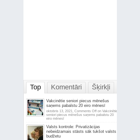
Top
Komentāri
Šķirkļi
Vakcinētie seniori piecus mēnešus
saņems pabalstu 20 eiro mēnesī
oktobris 13, 2021,
Comments Off
on Vakcinētie
seniori piecus mēnešus saņems pabalstu 20
eiro mēnesī
Valsts kontrole: Privatizācijas
nebeidzamais stāsts sāk tukšot valsts
budžetu