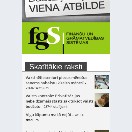
Skatītākie raksti
Vakcinētie seniori piecus mēnešus
saņems pabalstu 20 eiro mēnesī
-
23687 skatījumi
Valsts kontrole: Privatizācijas
nebeidzamais stāsts sāk tukšot valsts
budžetu
- 28744 skatījumi
Algu kāpumu makā nejūt
- 78114
skatījumi