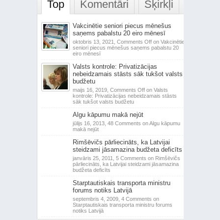
Top
Komentāri
Šķirkļi
Vakcinētie seniori piecus mēnešus
saņems pabalstu 20 eiro mēnesī
oktobris 13, 2021,
Comments Off
on Vakcinētie
seniori piecus mēnešus saņems pabalstu 20
eiro mēnesī
Valsts kontrole: Privatizācijas
nebeidzamais stāsts sāk tukšot valsts
budžetu
maijs 16, 2019,
Comments Off
on Valsts
kontrole: Privatizācijas nebeidzamais stāsts
sāk tukšot valsts budžetu
Algu kāpumu makā nejūt
jūlijs 16, 2013,
48 Comments
on Algu kāpumu
makā nejūt
Rimšēvičs pārliecināts, ka Latvijai
steidzami jāsamazina budžeta deficīts
janvāris 25, 2011,
5 Comments
on Rimšēvičs
pārliecināts, ka Latvijai steidzami jāsamazina
budžeta deficīts
Starptautiskais transporta ministru
forums notiks Latvijā
septembris 4, 2009,
4 Comments
on
Starptautiskais transporta ministru forums
notiks Latvijā