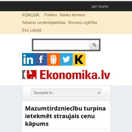
par mums
FOKUSĀ:
Politika
Banku bizness
Atbalsts uzņēmējdarbībai
Biznesa izglītība
Eiro Latvijā
Mazumtirdzniecību turpina
ietekmēt straujais cenu
kāpums