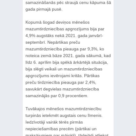
samazināšanās pēc straujā cenu kāpuma šā
gada pirmajā pusē.
Kopumā šogad deviņos mēnešos
mazumtirdzniecības apgrozījums bija par
4,9% augstāks nekā 2021. gada janvārī-
septembrī. Nepārtikas preču
mazumtirdzniecība pieauga par 9,3%, ko
noteica zemā bāze 2021. gada sākumā, kad
līdz 6. aprīlim bija spēkā ārkārtējā situācija,
bija slēgti veikali un mazumtirdzniecības
apgrozījums ievērojami kritās. Pārtikas
preču tirdzniecība pieauga par 2,4%,
savukārt degvielas mazumtirdzniecība
samazinājās par 0,9 procentiem.
Tuvākajos mēnešos mazumtirdzniecību
turpinās ietekmēt augstais cenu līmenis.
Iedzīvotāji vairāk tērēs pirmās
nepieciešamības precēm (pārtikai un
maksājumiem par mājokli), tādejādi atliekot