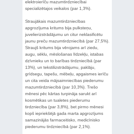
elektroierīču mazumtirdzniecībai
specializētajos veikalos (par 1,3%).
Straujākais mazumtirdzniecības
apgrozījuma kritums bija pulksteņu,
juvelierizstrādājumu un citur neklasificētu
jaunu preču mazumtirdzniecībā (par 27,5%).
Straujš kritums bija vērojams arī ziedu,
augu, sēklu, mēslošanas līdzekļu, istabas
dzīvnieku un to barības tirdzniecībā (par
13%), un tekstilizstrādājumu, paklāju,
grīdsegu, tapešu, mēbeļu, apgaismes ierīču
un cita veida mājsaimniecības piederumu
mazumtirdzniecībā (par 10,3%). Trešo
mēnesi pēc kārtas turpināja sarukt arī
kosmētikas un tualetes piederumu
tirdzniecība (par 3,8%), bet pirmo mēnesi
kopš iepriekšējā gada marta apgrozījums
samazinājās farmaceitisko, medicīnisko
piederumu tirdzniecībā (par 2,1%).