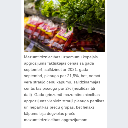
Mazumtirdzniecības uzņēmumu kopējais
apgrozījums faktiskajās cenās šā gada
septembrī, salīdzinot ar 2021. gada
septembri, pieauga par 21,5%, bet, ņemot
vērā straujo cenu kāpumu, salīdzināmajās
cenās tas pieauga par 2% (neizlīdzināti
dati). Gada griezumā mazumtirdzniecības
apgrozījums vienlīdz strauji pieauga pārtikas
un nepārtikas preču grupās, bet lēnāks
kāpums bija degvielas preču
mazumtirdzniecības apgrozījumam.