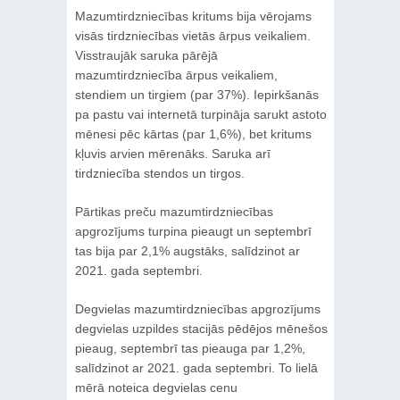
Mazumtirdzniecības kritums bija vērojams
visās tirdzniecības vietās ārpus veikaliem.
Visstraujāk saruka pārējā
mazumtirdzniecība ārpus veikaliem,
stendiem un tirgiem (par 37%). Iepirkšanās
pa pastu vai internetā turpināja sarukt astoto
mēnesi pēc kārtas (par 1,6%), bet kritums
kļuvis arvien mērenāks. Saruka arī
tirdzniecība stendos un tirgos.
Pārtikas preču mazumtirdzniecības
apgrozījums turpina pieaugt un septembrī
tas bija par 2,1% augstāks, salīdzinot ar
2021. gada septembri.
Degvielas mazumtirdzniecības apgrozījums
degvielas uzpildes stacijās pēdējos mēnešos
pieaug, septembrī tas pieauga par 1,2%,
salīdzinot ar 2021. gada septembri. To lielā
mērā noteica degvielas cenu