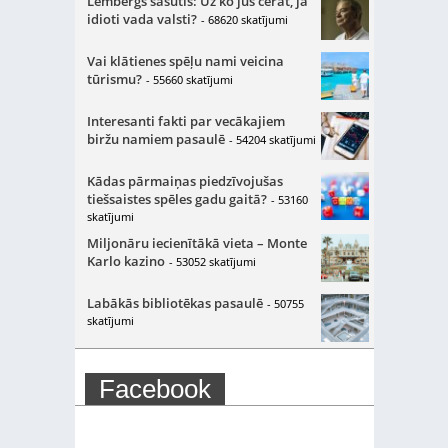
Lembergs sašutis: Uz ko jūs cerat, ja
idioti vada valsti?
- 68620 skatījumi
Vai klātienes spēļu nami veicina
tūrismu?
- 55660 skatījumi
Interesanti fakti par vecākajiem
biržu namiem pasaulē
- 54204 skatījumi
Kādas pārmaiņas piedzīvojušas
tiešsaistes spēles gadu gaitā?
- 53160
skatījumi
Miljonāru iecienītākā vieta – Monte
Karlo kazino
- 53052 skatījumi
Labākās bibliotēkas pasaulē
- 50755
skatījumi
Facebook