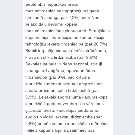
Septembrī nepārtikas preču
mazumtirdzniecības apgrozījums gada
griezumā pieauga par 2,2%, nodrošinot
lielāko daļu devumu kopējā
mazumtirdzniecības pieaugumā. Straujākais
kāpums bija informācijas un komunikāciju
tehnoloģiju iekārtu tirdzniecībā (par 20,7%).
Stabili turpināja pieaugt metālizstrādājumu,
krāsu un stikla tirdzniecība (par 9,9%).
Sākoties jaunajai rudens sezonai, strauji
pieauga arī apģērbu, apavu un ādas
tirdzniecība (par 9%), pēc krituma
iepriekšējā mēnesī pieauga apgrozījums
sporta preču un spēļu tirdzniecībā (par
5,9%). Lēnākais apgrozījuma kāpums kopš
iepriekšējā gada novembra bija vērojams
grāmatu, avīžu, kancelejas piederumu,
audio un video ierakstu tirdzniecībā (par
2,8%) un pēc krituma iepriekšējos mēnešos
neliels kāpums bija mājsaimniecības