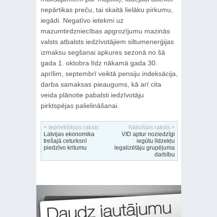
nepārtikas preču, tai skaitā lielāku pirkumu,
iegādi. Negatīvo ietekmi uz
mazumtirdzniecības apgrozījumu mazinās
valsts atbalsts iedzīvotājiem siltumenerģijas
izmaksu segšanai apkures sezonā no šā
gada 1. oktobra līdz nākamā gada 30.
aprīlim, septembrī veiktā pensiju indeksācija,
darba samaksas pieaugums, kā arī cita
veida plānotie pabalsti iedzīvotāju
pirktspējas palielināšanai.
< Iepriekšējais raksts
Nākošais raksts >
Latvijas ekonomika
VID aptur noziedzīgi
trešajā ceturksnī
iegūtu līdzekļu
piedzīvo kritumu
legalizētāju grupējuma
darbību