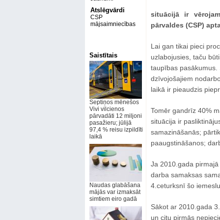
Atslēgvārdi
situācijā ir vēroja
CSP
mājsaimniecības
pārvaldes (CSP) apta
Lai gan tikai pieci pro
Saistītais
uzlabojusies, taču būt
taupības pasākumus. 
dzīvojošajiem nodarbo
laikā ir pieaudzis pi
Septiņos mēnešos
Vivi vilcienos
Tomēr gandrīz 40% māj
pārvadāti 12 miljoni
situācija ir pasliktinā
pasažieru; jūlijā
97,4 % reisu izpildīti
samazināšanās; pārtik
laikā
paaugstināšanos; dar
Ja 2010.gada pirmajā c
darba samaksas samaz
Naudas glabāšana
4.ceturksnī šo iemeslu
mājās var izmaksāt
simtiem eiro gadā
Sākot ar 2010.gada 3.
un citu pirmās nepiec