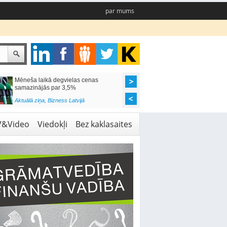
par mums
Mēneša laikā degvielas cenas
Rīgas pašvaldības sko
samazinājās par 3,5%
pieejamas 192 vietas 
Aktuālā ziņa
,
Bizness Latvijā
Aktuālā ziņa
,
Izglītība
V&Video
Viedokļi
Bez kaklasaites