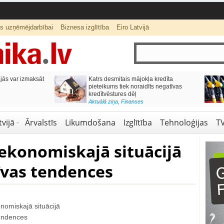
ts uzņēmējdarbībai
Biznesa izglītība
Eiro Latvijā
ās var izmaksāt
Katrs desmitais mājokļa kredīta
pieteikums tiek noraidīts negatīvas
kredītvēstures dēļ
Aktuālā ziņa
,
Finanses
vijā
Ārvalstīs
Likumdošana
Izglītība
Tehnoloģijas
T
ekonomiskajā situācijā
īvas tendences