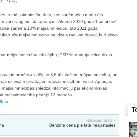
ī – 10%).
es to mājsaimniecību daļa, kas saņēmušas materiālo
iem vai draugiem. Ja aptaujas sākumā 2010.gada 1.ceturksnī
Latvijā saņēma 13% mājsaimniecību, tad 2011.gada
ukārt 4% mājsaimniecību palīdzēja radi vai draugi, kuri dzīvo
 par mājsaimniecību labklājību, CSP šo aptauju veica divus
guva informāciju vidēji no 3,5 tūkstošiem mājsaimniecību, un
ārināti uz visām privātajām mājsaimniecībām valstī. Aptaujas
o mājsaimniecības sniedza informāciju par ekonomiskās
isā mājsaimniecībā pēdējo 12 mēnešu
ības
T
Nākošais raksts >
mā
Benzīna cena pie lata neapstāsies