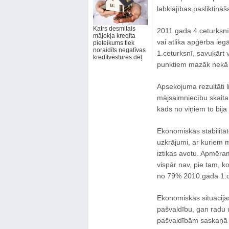
labklājības pasliktināš
Katrs desmitais
2011.gada 4.ceturksn
mājokļa kredīta
vai atlika apģērba ie
pieteikums tiek
noraidīts negatīvas
1.ceturksnī, savukārt 
kredītvēstures dēļ
punktiem mazāk nekā
Apsekojuma rezultāti l
mājsaimniecību skaita,
kāds no viņiem to bija 
Ekonomiskās stabilitāt
uzkrājumi, ar kuriem m
iztikas avotu. Apmēra
vispār nav, pie tam, k
no 79% 2010.gada 1.ce
Ekonomiskās situācija
pašvaldību, gan radu u
pašvaldībām saskaņā 