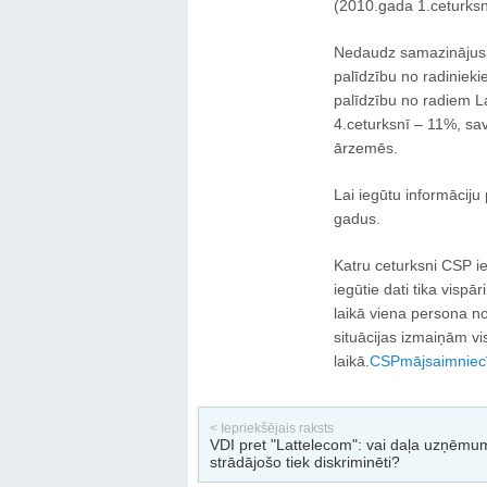
(2010.gada 1.ceturksn
Nedaudz samazinājusi
palīdzību no radiniek
palīdzību no radiem 
4.ceturksnī – 11%, sav
ārzemēs.
Lai iegūtu informāciju
gadus.
Katru ceturksni CSP ie
iegūtie dati tika visp
laikā viena persona n
situācijas izmaiņām v
laikā.
CSP
mājsaimniec
< Iepriekšējais raksts
VDI pret "Lattelecom": vai daļa uzņēmu
strādājošo tiek diskriminēti?