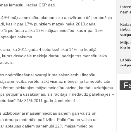
anās iemeslu, liecina CSP dati.
Intere
namie
ī 49% mājsaimniecību ekonomisku apsvērumu dēļ ierobežoja
gādi, kas ir par 17% punktiem mazāk nekā 2010.gada
Kādas
tiešsa
vizīti pie ārsta atlika 17% mājsaimniecību, kas ir par 15%
skatīju
 aptaujas sākumā.
Miljo
Karlo
iecina, ka 2011.gada 4.ceturksnī tikai 14% no kopējā
 kurās dzīvojošie meklēja darbu, pēdējo trīs mēnešu laikā
Labāk
atradis.
skatīju
es nodrošināšanai svarīgi ir mājsaimniecību finanšu
ājsaimniecība varētu iztikt vismaz mēnesi, ja tai nebūtu citu
F
m četras piektdaļas mājsaimniecību atzina, ka tādu uzkrājumu
opš pētījuma uzsākšanas, šis rādītājs ir nedaudz palielinājies –
turksnī līdz 81% 2011.gada 4.ceturksnī.
s uzlabošanai mājsaimniecības saņem gan valsts un
n draugu materiālo palīdzību. Palīdzību no valsts un
ar aptaujas datiem saņēmuši 12% mājsaimniecību