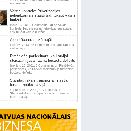
eiro mēnesī
Valsts kontrole: Privatizācijas
nebeidzamais stāsts sāk tukšot valsts
budžetu
maijs 16, 2019,
Comments Off
on Valsts
kontrole: Privatizācijas nebeidzamais stāsts
sāk tukšot valsts budžetu
Algu kāpumu makā nejūt
jūlijs 16, 2013,
48 Comments
on Algu kāpumu
makā nejūt
Rimšēvičs pārliecināts, ka Latvijai
steidzami jāsamazina budžeta deficīts
janvāris 25, 2011,
5 Comments
on Rimšēvičs
pārliecināts, ka Latvijai steidzami jāsamazina
budžeta deficīts
Starptautiskais transporta ministru
forums notiks Latvijā
septembris 4, 2009,
4 Comments
on
Starptautiskais transporta ministru forums
notiks Latvijā