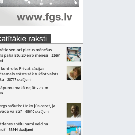
atītākie raksti
nētie seniori piecus mēnešus
s pabalstu 20 eiro mēnesī
- 23661
mi
 kontrole: Privatizācijas
zamais stāsts sāk tukšot valsts
tu
- 28717 skatījumi
kāpumu makā nejūt
- 78078
mi
gs sašutis: Uz ko jūs cerat, ja
 vada valsti?
- 68610 skatījumi
ātienes spēļu nami veicina
mu?
- 55544 skatījumi