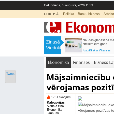
Ceturtdiena, 6. augusts, 2026 11:39
FOKUSĀ:
Politika
Banku bizness
Atbals
>
Septiņos mēnešos Vivi vilcienos
Naudas glabāšana māj
Ziņas&
pārvadāti 12 miljoni pasažieru; jūlijā
simtiem eiro gadā
Viedokļi
97,4 % reisu izpildīti laikā
<
Aktuālā ziņa
,
Finanses
Aktuālā ziņa
,
Bizness Latvijā
,
Tirdzniecība
Ekonomika
Finanses
Bizness Lat
Mājsaimniecību 
Tweet
vērojamas pozit
1761 skatījumi
Kategorijas
Aktuālā ziņa
Ekonomika
Jaunumi