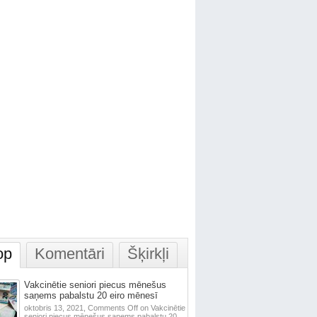
op
Komentāri
Šķirkļi
Vakcinētie seniori piecus mēnešus
saņems pabalstu 20 eiro mēnesī
oktobris 13, 2021,
Comments Off
on Vakcinētie
seniori piecus mēnešus saņems pabalstu 20