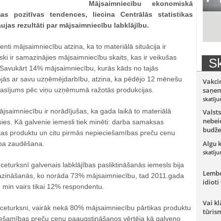
Mājsaimniecību ekonomiskā
mas pozitīvas tendences, liecina Centrālās statistikas
ujas rezultāti par mājsaimniecību labklājību.
centi mājsaimniecību atzina, ka to materiālā situācija ir
iski ir samazinājies mājsaimniecību skaits, kas ir veikušas
Sk
Savukārt 14% mājsaimniecību, kurās kāds no tajās
jās ar savu uzņēmējdarbību, atzina, ka pēdējo 12 mēnešu
Vakci
eprasījums pēc viņu uzņēmumā ražotās produkcijas.
saņem
skatīju
saimniecību ir norādījušas, ka gada laikā to materiālā
Valsts
nebeid
jusies. Kā galvenie iemesli tiek minēti: darba samaksas
budže
as produktu un citu pirmās nepieciešamības preču cenu
Algu 
ba zaudēšana.
skatīju
eturksnī galvenais labklājības pasliktināšanās iemesls bija
Lember
ināšanās, ko norāda 73% mājsaimniecību, tad 2011.gada
idioti
 min vairs tikai 12% respondentu.
Vai kl
ceturksni, vairāk nekā 80% mājsaimniecību pārtikas produktu
tūris
iešamības preču cenu paaugstināšanos vērtēja kā galveno