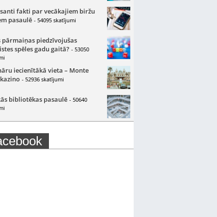
santi fakti par vecākajiem biržu
m pasaulē
- 54095 skatījumi
 pārmaiņas piedzīvojušas
istes spēles gadu gaitā?
- 53050
mi
nāru iecienītākā vieta – Monte
 kazino
- 52936 skatījumi
ās bibliotēkas pasaulē
- 50640
mi
acebook