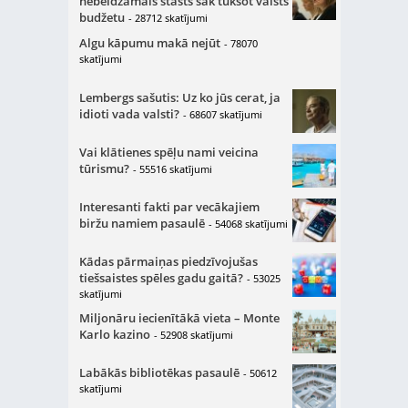
nebeidzamais stāsts sāk tukšot valsts
budžetu
- 28712 skatījumi
Algu kāpumu makā nejūt
- 78070
skatījumi
Lembergs sašutis: Uz ko jūs cerat, ja
idioti vada valsti?
- 68607 skatījumi
Vai klātienes spēļu nami veicina
tūrismu?
- 55516 skatījumi
Interesanti fakti par vecākajiem
biržu namiem pasaulē
- 54068 skatījumi
Kādas pārmaiņas piedzīvojušas
tiešsaistes spēles gadu gaitā?
- 53025
skatījumi
Miljonāru iecienītākā vieta – Monte
Karlo kazino
- 52908 skatījumi
Labākās bibliotēkas pasaulē
- 50612
skatījumi