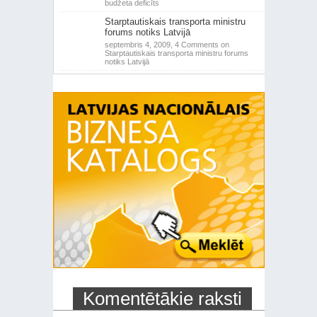
budžeta deficīts
Starptautiskais transporta ministru
forums notiks Latvijā
septembris 4, 2009,
4 Comments
on
Starptautiskais transporta ministru forums
notiks Latvijā
Komentētākie raksti