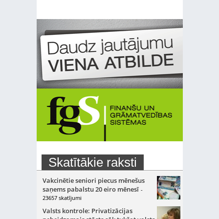
Skatītākie raksti
Vakcinētie seniori piecus mēnešus
saņems pabalstu 20 eiro mēnesī
-
23657 skatījumi
Valsts kontrole: Privatizācijas