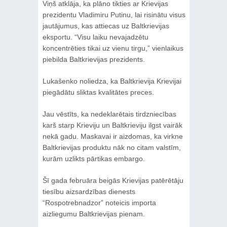
Viņš atklāja, ka plāno tikties ar Krievijas
prezidentu Vladimiru Putinu, lai risinātu visus
jautājumus, kas attiecas uz Baltkrievijas
eksportu. “Visu laiku nevajadzētu
koncentrēties tikai uz vienu tirgu,” vienlaikus
piebilda Baltkrievijas prezidents.
Lukašenko noliedza, ka Baltkrievija Krievijai
piegādātu sliktas kvalitātes preces.
Jau vēstīts, ka nedeklarētais tirdzniecības
karš starp Krieviju un Baltkrieviju ilgst vairāk
nekā gadu. Maskavai ir aizdomas, ka virkne
Baltkrievijas produktu nāk no citam valstīm,
kurām uzlikts pārtikas embargo.
Šī gada februāra beigās Krievijas patērētāju
tiesību aizsardzības dienests
“Rospotrebnadzor” noteicis importa
aizliegumu Baltkrievijas pienam.