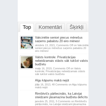
Top
Komentāri
Šķirkļi
Vakcinētie seniori piecus mēnešus
saņems pabalstu 20 eiro mēnesī
oktobris 13, 2021,
Comments Off
on Vakcinētie
seniori piecus mēnešus saņems pabalstu 20
eiro mēnesī
Valsts kontrole: Privatizācijas
nebeidzamais stāsts sāk tukšot valsts
budžetu
maijs 16, 2019,
Comments Off
on Valsts
kontrole: Privatizācijas nebeidzamais stāsts
sāk tukšot valsts budžetu
Algu kāpumu makā nejūt
jūlijs 16, 2013,
48 Comments
on Algu kāpumu
makā nejūt
Rimšēvičs pārliecināts, ka Latvijai
steidzami jāsamazina budžeta deficīts
janvāris 25, 2011,
5 Comments
on Rimšēvičs
pārliecināts, ka Latvijai steidzami jāsamazina