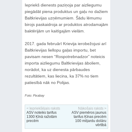
Iepriekš dienests paziņoja par aizliegumu
piegādāt piena produktus un gaļu no dažiem
Baltkrievijas uzņēmumiem. Šādu lēmumu
birojs paskaidroja ar produktos atrodamajām
baktērijām un kaitīgajām vielām.
2017. gada februārī Krievija ierobežojusi arī
Baltkrievijas liellopu gaļas importu, bet
pavisam nesen “Rospotrebnadzor” noteicis
importa aizliegumu Baltkrievijas āboliem,
norādot, ka uz dienesta pārbaudes
rezultātiem, kas liecina, ka 37% no tiem
patiesībā nāk no Polijas.
Foto: Pixabay
< Iepriekšējais raksts
Nākošais raksts >
ASV noteiks tarifus
ASV piemēros jaunus
1300 Ķīnā ražotām
tarifus Ķīnas precēm
precēm
100 miljardu dolāru
vērtībā