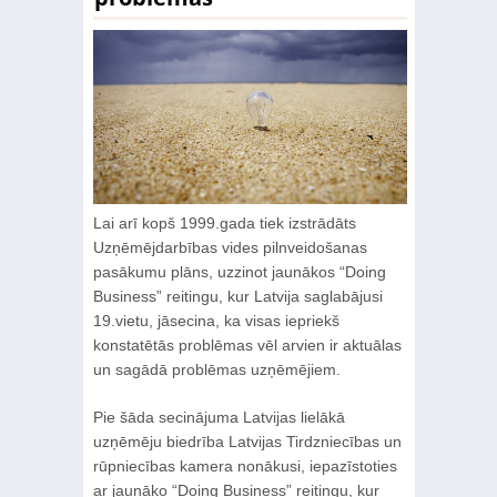
Lai arī kopš 1999.gada tiek izstrādāts
Uzņēmējdarbības vides pilnveidošanas
pasākumu plāns, uzzinot jaunākos “Doing
Business” reitingu, kur Latvija saglabājusi
19.vietu, jāsecina, ka visas iepriekš
konstatētās problēmas vēl arvien ir aktuālas
un sagādā problēmas uzņēmējiem.
Pie šāda secinājuma Latvijas lielākā
uzņēmēju biedrība Latvijas Tirdzniecības un
rūpniecības kamera nonākusi, iepazīstoties
ar jaunāko “Doing Business” reitingu, kur