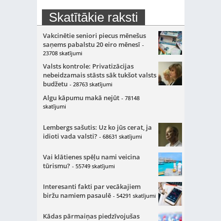
Skatītākie raksti
Vakcinētie seniori piecus mēnešus
saņems pabalstu 20 eiro mēnesī
-
23708 skatījumi
Valsts kontrole: Privatizācijas
nebeidzamais stāsts sāk tukšot valsts
budžetu
- 28763 skatījumi
Algu kāpumu makā nejūt
- 78148
skatījumi
Lembergs sašutis: Uz ko jūs cerat, ja
idioti vada valsti?
- 68631 skatījumi
Vai klātienes spēļu nami veicina
tūrismu?
- 55749 skatījumi
Interesanti fakti par vecākajiem
biržu namiem pasaulē
- 54291 skatījumi
Kādas pārmaiņas piedzīvojušas