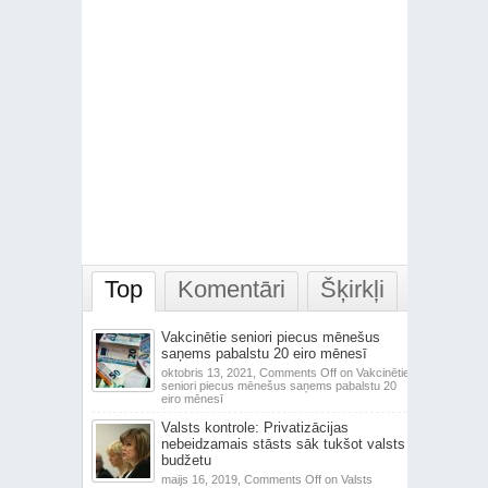
Top
Komentāri
Šķirkļi
Vakcinētie seniori piecus mēnešus
saņems pabalstu 20 eiro mēnesī
oktobris 13, 2021,
Comments Off
on Vakcinētie
seniori piecus mēnešus saņems pabalstu 20
eiro mēnesī
Valsts kontrole: Privatizācijas
nebeidzamais stāsts sāk tukšot valsts
budžetu
maijs 16, 2019,
Comments Off
on Valsts