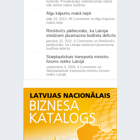
kontrole: Privatizācijas nebeidzamais stāsts
sāk tukšot valsts budžetu
Algu kāpumu makā nejūt
jūlijs 16, 2013,
48 Comments
on Algu kāpumu
makā nejūt
Rimšēvičs pārliecināts, ka Latvijai
steidzami jāsamazina budžeta deficīts
janvāris 25, 2011,
5 Comments
on Rimšēvičs
pārliecināts, ka Latvijai steidzami jāsamazina
budžeta deficīts
Starptautiskais transporta ministru
forums notiks Latvijā
septembris 4, 2009,
4 Comments
on
Starptautiskais transporta ministru forums
notiks Latvijā