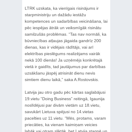
LTRK uzskata, ka vienīgais risinājums ir
starpministriju un dažādu iestāžu
kompetences un sadarbības veicināšana, lai
pēc iespējas ātrāk un veiksmīgāk risinātu
samilzušās problēmas. “Tas nav normāli, ka
būvniecības atļaujas jāgaida gandrīz 200
dienas, kas ir vidējais rādītājs, vai arī
elektrības pieslēgums realizējams vairāk
nekā 100 dienās! Ja uzņēmējs konkrētajā
vietā ir gaidīts, tad jautājumus par darbības
uzsākšanu jāspēj atrisināt dienu nevis
simtiem dienu laikā,” saka A.Rostovskis.
Latvija jau otro gadu pēc kārtas saglabājusi
19.vietu “Doing Business” reitingā, Igaunija
noslīdējusi par divām vietām uz 18.vietu,
savukārt Lietuva spējusi no 14.vietas
pacelties uz 11.vietu. “Mēs, protams, varam
priecāties, ka vienam kaimiņam veicies
labāk vai otram sliktāk, bet Latvija stagnē un