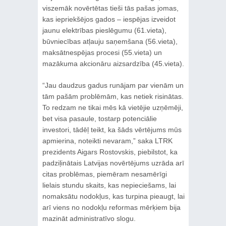
viszemāk novērtētas tieši tās pašas jomas,
kas iepriekšējos gados – iespējas izveidot
jaunu elektrības pieslēgumu (61.vieta),
būvniecības atļauju saņemšana (56.vieta),
maksātnespējas procesi (55.vieta) un
mazākuma akcionāru aizsardzība (45.vieta).
“Jau daudzus gadus runājam par vienām un
tām pašām problēmām, kas netiek risinātas.
To redzam ne tikai mēs kā vietējie uzņēmēji,
bet visa pasaule, tostarp potenciālie
investori, tādēļ teikt, ka šāds vērtējums mūs
apmierina, noteikti nevaram,” saka LTRK
prezidents Aigars Rostovskis, piebilstot, ka
padziļinātais Latvijas novērtējums uzrāda arī
citas problēmas, piemēram nesamērīgi
lielais stundu skaits, kas nepieciešams, lai
nomaksātu nodokļus, kas turpina pieaugt, lai
arī viens no nodokļu reformas mērķiem bija
mazināt administratīvo slogu.