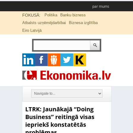
par mums
FOKUSĀ:
Politika
Banku bizness
Atbalsts uzņēmējdarbībai
Biznesa izglītība
Eiro Latvijā
LTRK: Jaunākajā “Doing
Business” reitingā visas
iepriekš konstatētās
problēmas