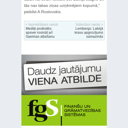
tās nav labas ziņas uzņēmējiem kopumā,”
piebilst A.Rostovskis.
< Iepriekšējais raksts
Nākošais raksts >
Mediķi protestēs;
Lembergs: Latvijā
apsver rosināt arī
kravu apgrozījums
Saeimas atlaišanu
samazinās