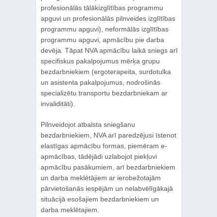
profesionālās tālākizglītības programmu
apguvi un profesionālās pilnveides izglītības
programmu apguvi), neformālās izglītības
programmu apguvi, apmācību pie darba
devēja. Tāpat NVA apmācību laikā sniegs arī
specifiskus pakalpojumus mērķa grupu
bezdarbniekiem (ergoterapeita, surdotulka
un asistenta pakalpojumus, nodrošinās
specializētu transportu bezdarbniekam ar
invaliditāti).
Pilnveidojot atbalsta sniegšanu
bezdarbniekiem, NVA arī paredzējusi īstenot
elastīgas apmācību formas, piemēram e-
apmācības, tādējādi uzlabojot piekļuvi
apmācību pasākumiem, arī bezdarbniekiem
un darba meklētājiem ar ierobežotajām
pārvietošanās iespējām un nelabvēlīgākajā
situācijā esošajiem bezdarbniekiem un
darba meklētajiem.