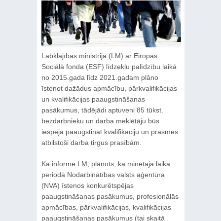
Labklājības ministrija (LM) ar Eiropas
Sociālā fonda (ESF) līdzekļu palīdzību laikā
no 2015.gada līdz 2021.gadam plāno
īstenot dažādus apmācību, pārkvalifikācijas
un kvalifikācijas paaugstināšanas
pasākumus, tādējādi aptuveni 85 tūkst.
bezdarbnieku un darba meklētāju būs
iespēja paaugstināt kvalifikāciju un prasmes
atbilstoši darba tirgus prasībām.
Kā informē LM, plānots, ka minētajā laika
periodā Nodarbinātības valsts aģentūra
(NVA) īstenos konkurētspējas
paaugstināšanas pasākumus, profesionālās
apmācības, pārkvalifikācijas, kvalifikācijas
paaugstināšanas pasākumus (tai skaitā