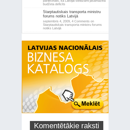
pārliecināts, ka Latvijai steidzami jāsamazina
budžeta deficīts
Starptautiskais transporta ministru
forums notiks Latvijā
septembris 4, 2009,
4 Comments
on
Starptautiskais transporta ministru forums
notiks Latvijā
Komentētākie raksti