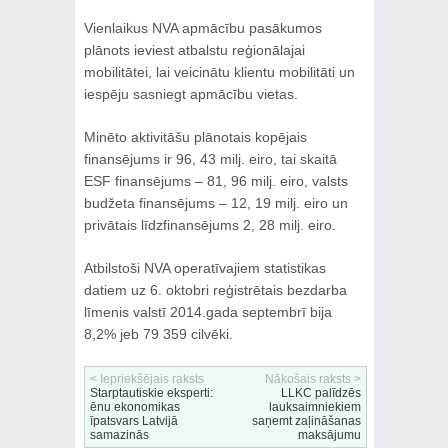
Vienlaikus NVA apmācību pasākumos
plānots ieviest atbalstu reģionālajai
mobilitātei, lai veicinātu klientu mobilitāti un
iespēju sasniegt apmācību vietas.
Minēto aktivitāšu plānotais kopējais
finansējums ir 96, 43 milj. eiro, tai skaitā
ESF finansējums – 81, 96 milj. eiro, valsts
budžeta finansējums – 12, 19 milj. eiro un
privātais līdzfinansējums 2, 28 milj. eiro.
Atbilstoši NVA operatīvajiem statistikas
datiem uz 6. oktobri reģistrētais bezdarba
līmenis valstī 2014.gada septembrī bija
8,2% jeb 79 359 cilvēki.
< Iepriekšējais raksts
Nākošais raksts >
Starptautiskie eksperti:
LLKC palīdzēs
ēnu ekonomikas
lauksaimniekiem
īpatsvars Latvijā
saņemt zaļināšanas
samazinās
maksājumu