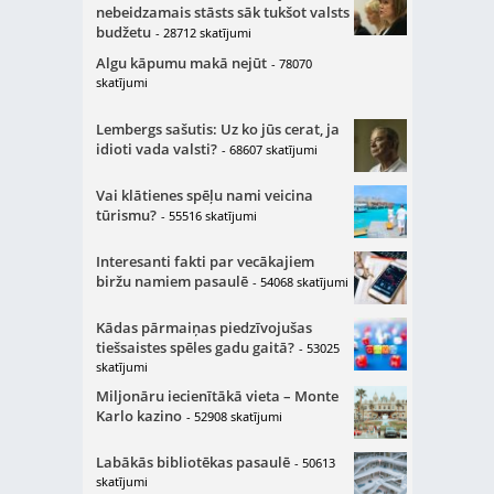
nebeidzamais stāsts sāk tukšot valsts
budžetu
- 28712 skatījumi
Algu kāpumu makā nejūt
- 78070
skatījumi
Lembergs sašutis: Uz ko jūs cerat, ja
idioti vada valsti?
- 68607 skatījumi
Vai klātienes spēļu nami veicina
tūrismu?
- 55516 skatījumi
Interesanti fakti par vecākajiem
biržu namiem pasaulē
- 54068 skatījumi
Kādas pārmaiņas piedzīvojušas
tiešsaistes spēles gadu gaitā?
- 53025
skatījumi
Miljonāru iecienītākā vieta – Monte
Karlo kazino
- 52908 skatījumi
Labākās bibliotēkas pasaulē
- 50613
skatījumi