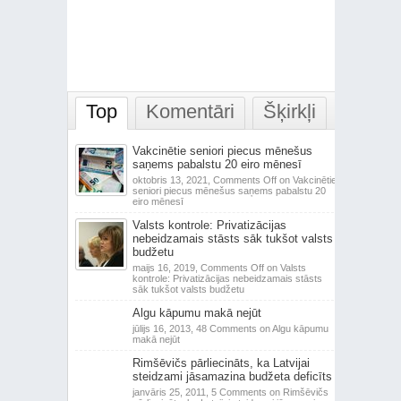
Top
Komentāri
Šķirkļi
Vakcinētie seniori piecus mēnešus
saņems pabalstu 20 eiro mēnesī
oktobris 13, 2021,
Comments Off
on Vakcinētie
seniori piecus mēnešus saņems pabalstu 20
eiro mēnesī
Valsts kontrole: Privatizācijas
nebeidzamais stāsts sāk tukšot valsts
budžetu
maijs 16, 2019,
Comments Off
on Valsts
kontrole: Privatizācijas nebeidzamais stāsts
sāk tukšot valsts budžetu
Algu kāpumu makā nejūt
jūlijs 16, 2013,
48 Comments
on Algu kāpumu
makā nejūt
Rimšēvičs pārliecināts, ka Latvijai
steidzami jāsamazina budžeta deficīts
janvāris 25, 2011,
5 Comments
on Rimšēvičs