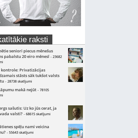
atītākie raksti
nētie seniori piecus mēnešus
s pabalstu 20 eiro mēnesī
- 23682
mi
 kontrole: Privatizācijas
zamais stāsts sāk tukšot valsts
tu
- 28738 skatījumi
kāpumu makā nejūt
- 78105
mi
gs sašutis: Uz ko jūs cerat, ja
 vada valsti?
- 68615 skatījumi
ātienes spēļu nami veicina
mu?
- 55643 skatījumi