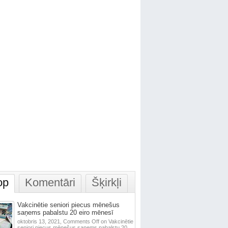
op
Komentāri
Šķirkļi
Vakcinētie seniori piecus mēnešus
saņems pabalstu 20 eiro mēnesī
oktobris 13, 2021,
Comments Off
on Vakcinētie
seniori piecus mēnešus saņems pabalstu 20