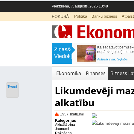
Piektdiena, 7. augusts, 2026 13:48
FOKUSĀ:
Politika
Banku bizness
Atbals
>
Naudas glabāšana mājās var izmaksāt
Katrs d
Ziņas&
ā
simtiem eiro gadā
pieteiku
Viedokļi
kredītvē
<
Aktuālā ziņa
,
Finanses
ba
Aktuālā 
Ekonomika
Finanses
Bizness Lat
Likumdevēji maz
Tweet
alkatību
1957 skatījumi
Kategorijas
Aktuālā ziņa
Jaunumi
Ražošana