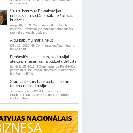
eiro mēnesī
Valsts kontrole: Privatizācijas
nebeidzamais stāsts sāk tukšot valsts
budžetu
maijs 16, 2019,
Comments Off
on Valsts
kontrole: Privatizācijas nebeidzamais stāsts
sāk tukšot valsts budžetu
Algu kāpumu makā nejūt
jūlijs 16, 2013,
48 Comments
on Algu kāpumu
makā nejūt
Rimšēvičs pārliecināts, ka Latvijai
steidzami jāsamazina budžeta deficīts
janvāris 25, 2011,
5 Comments
on Rimšēvičs
pārliecināts, ka Latvijai steidzami jāsamazina
budžeta deficīts
Starptautiskais transporta ministru
forums notiks Latvijā
septembris 4, 2009,
4 Comments
on
Starptautiskais transporta ministru forums
notiks Latvijā