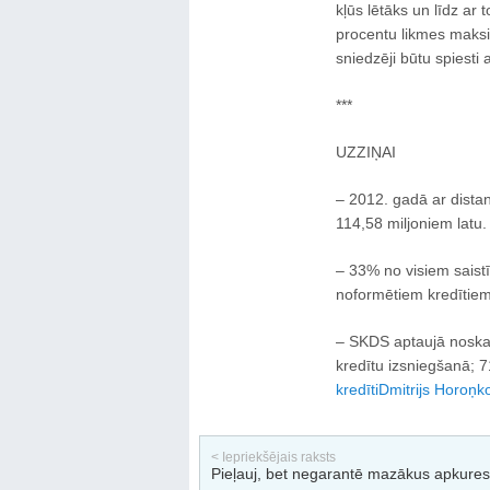
kļūs lētāks un līdz a
procentu likmes maks
sniedzēji būtu spiesti a
***
UZZIŅAI
– 2012. gadā ar distan
114,58 miljoniem latu.
– 33% no visiem saist
noformētiem kredītiem
– SKDS aptaujā noskai
kredītu izsniegšanā; 7
kredīti
Dmitrijs Horoņk
< Iepriekšējais raksts
Pieļauj, bet negarantē mazākus apkures