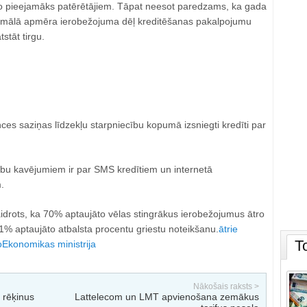
r to pieejamāks patērētājiem. Tāpat neesot paredzams, ka gada
imālā apmēra ierobežojuma dēļ kreditēšanas pakalpojumu
tstāt tirgu.
ces saziņas līdzekļu starpniecību kopumā izsniegti kredīti par
ību kavējumiem ir par SMS kredītiem un internetā
.
drots, ka 70% aptaujāto vēlas stingrākus ierobežojumus ātro
1% aptaujāto atbalsta procentu griestu noteikšanu.
ātrie
T
o
Ekonomikas ministrija
Nākošais raksts >
 rēķinus
Lattelecom un LMT apvienošana zemākus