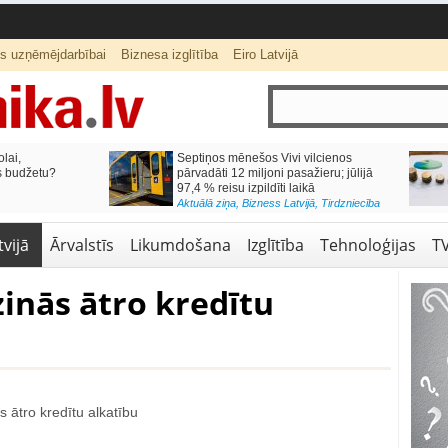
ts uzņēmējdarbībai
Biznesa izglītība
Eiro Latvijā
esmitais mājokļa kredīta
Mēneša laikā degvielas cenas
ms tiek noraidīts negatīvas
samazinājās par 3,5%
stures dēļ
Aktuālā ziņa
,
Bizness Latvijā
ziņa
,
Finanses
vijā
Ārvalstīs
Likumdošana
Izglītība
Tehnoloģijas
T
inās ātro kredītu