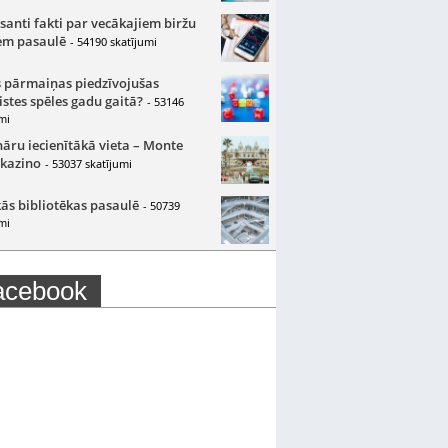
santi fakti par vecākajiem biržu
m pasaulē
- 54190 skatījumi
 pārmaiņas piedzīvojušas
istes spēles gadu gaitā?
- 53146
mi
nāru iecienītākā vieta – Monte
 kazino
- 53037 skatījumi
ās bibliotēkas pasaulē
- 50739
mi
acebook