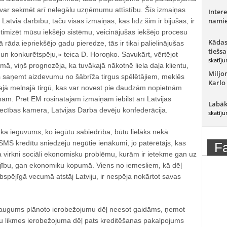
 var sekmēt arī nelegālu uzņēmumu attīstību. Šīs izmaiņas
Intere
namie
atvia darbību, taču visas izmaiņas, kas līdz šim ir bijušas, ir
imizēt mūsu iekšējo sistēmu, veicinājušas iekšējo procesu
Kādas
kā rāda iepriekšējo gadu pieredze, tās ir tikai palielinājušas
tiešsa
un konkurētspēju,» teica D. Horoņko. Savukārt, vērtējot
skatīju
mā, viņš prognozēja, ka tuvākajā nākotnē liela daļa klientu,
Miljo
 saņemt aizdevumu no šābrīža tirgus spēlētājiem, meklēs
Karlo
tajā melnajā tirgū, kas var novest pie daudzām nopietnām
. Pret EM rosinātajām izmaiņām iebilst arī Latvijas
Labāk
iecības kamera, Latvijas Darba devēju konfederācija.
skatīju
ka ieguvums, ko iegūtu sabiedrība, būtu lielāks nekā
 SMS kredītu sniedzēju negūtie ienākumi, jo patērētājs, kas
F
a virkni sociāli ekonomisku problēmu, kurām ir ietekme gan uz
ājību, gan ekonomiku kopumā. Viens no iemesliem, kā dēļ
rbspējīgā vecumā atstāj Latviju, ir nespēja nokārtot savas
ieaugums plānoto ierobežojumu dēļ neesot gaidāms, ņemot
u likmes ierobežojuma dēļ pats kreditēšanas pakalpojums