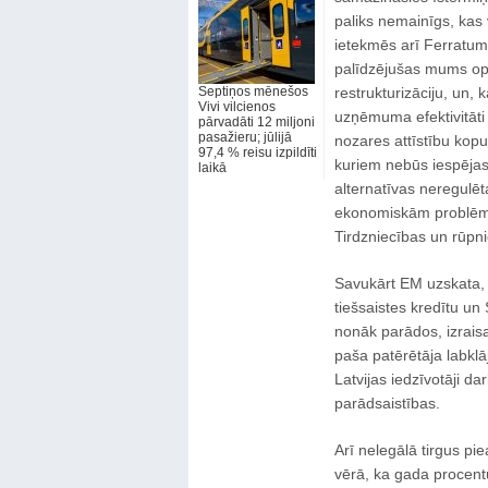
paliks nemainīgs, kas
ietekmēs arī Ferratum L
palīdzējušas mums opt
Septiņos mēnešos
restrukturizāciju, un, 
Vivi vilcienos
uzņēmuma efektivitāti 
pārvadāti 12 miljoni
pasažieru; jūlijā
nozares attīstību kopu
97,4 % reisu izpildīti
kuriem nebūs iespējas
laikā
alternatīvas neregulē
ekonomiskām problēmām
Tirdzniecības un rūpn
Savukārt EM uzskata, 
tiešsaistes kredītu un
nonāk parādos, izrais
paša patērētāja labkl
Latvijas iedzīvotāji da
parādsaistības.
Arī nelegālā tirgus p
vērā, ka gada procent