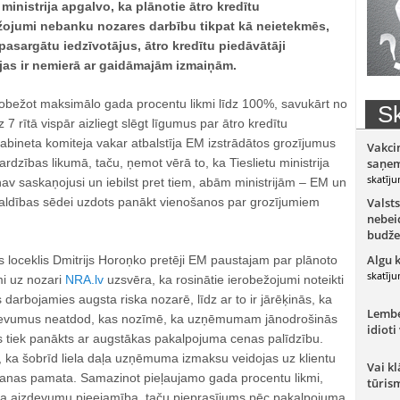
inistrija apgalvo, ka plānotie ātro kredītu
žojumi nebanku nozares darbību tikpat kā neietekmēs,
 pasargātu iedzīvotājus, ātro kredītu piedāvātāji
jas ir nemierā ar gaidāmajām izmaiņām.
obežot maksimālo gada procentu likmi līdz 100%, savukārt no
Sk
 7 rītā vispār aizliegt slēgt līgumus par ātro kredītu
kabineta komiteja vakar atbalstīja EM izstrādātos grozījumus
Vakci
ardzības likumā, taču, ņemot vērā to, ka Tieslietu ministrija
saņem
skatīju
av saskaņojusi un iebilst pret tiem, abām ministrijām – EM un
aldības sēdei uzdots panākt vienošanos par grozījumiem
Valsts
nebeid
budže
Algu 
 loceklis Dmitrijs Horoņko pretēji EM paustajam par plānoto
skatīju
mi uz nozari
NRA.lv
uzsvēra, ka rosinātie ierobežojumi noteikti
darbojamies augsta riska nozarē, līdz ar to ir jārēķinās, ka
Lember
zdevumus neatdod, kas nozīmē, ka uzņēmumam jānodrošinās
idioti
 tiek panākts ar augstākas pakalpojuma cenas palīdzību.
, ka šobrīd liela daļa uzņēmuma izmaksu veidojas uz klientu
Vai kl
anas pamata. Samazinot pieļaujamo gada procentu likmi,
tūris
ņa aizdevumu pieejamība, taču pieprasījums pēc pakalpojuma