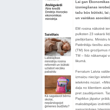
Lai gan Ekonomikas m
Atslēgvārdi
izsniegšanas ierobe
Ātrie kredīti
Dmitrijs Horoņko
taču būs būtiski, lai
ekonomikas
un vairākas asociāci
ministrija
EM rosina nākotnē ier
pulksten 23 vakarā līdz
Saistītais
piešķiršanu. Ministru 
Patērētāju tiesību aizs
(TM) šos grozījumus n
TM – līdz nākamajai v
Labklājības
likumā.
ministrija rosina
reformēt un būtiski
uzlabot vecāku
Ferratum Latvia valdes
pabalstu
izmaiņu niecīgo ietek
ietekmēs nozari. «Mēs 
daļa no klientiem ai
pret zaudējumiem. Tas
Kā sagatavot bērnu
Papildus jāpatur prātā
skolai,
nepārslogojot
maksātspējas izvērtēš
ģimenes budžetu?
samazināsies īstermi